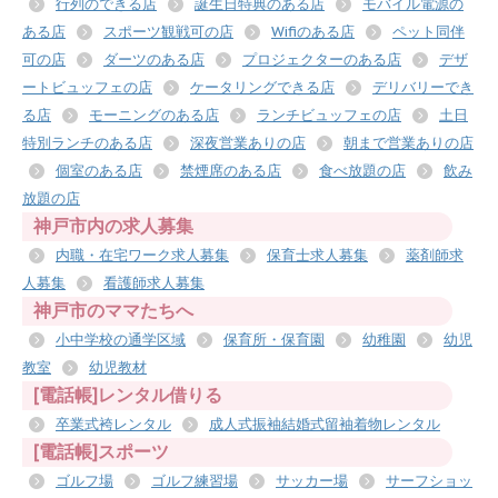
行列のできる店
誕生日特典のある店
モバイル電源の
ある店
スポーツ観戦可の店
Wifiのある店
ペット同伴
可の店
ダーツのある店
プロジェクターのある店
デザ
ートビュッフェの店
ケータリングできる店
デリバリーでき
る店
モーニングのある店
ランチビュッフェの店
土日
特別ランチのある店
深夜営業ありの店
朝まで営業ありの店
個室のある店
禁煙席のある店
食べ放題の店
飲み
放題の店
神戸市内の求人募集
内職・在宅ワーク求人募集
保育士求人募集
薬剤師求
人募集
看護師求人募集
神戸市のママたちへ
小中学校の通学区域
保育所・保育園
幼稚園
幼児
教室
幼児教材
[電話帳]レンタル借りる
卒業式袴レンタル
成人式振袖結婚式留袖着物レンタル
[電話帳]スポーツ
ゴルフ場
ゴルフ練習場
サッカー場
サーフショッ