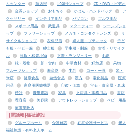
ムセンター
商店街
100円ショップ
CD・DVD・ビデオ
金券ショップ
おもちゃ
かばん・ハンドバッグ
ア
クセサリー
インテリア用品
パソコン
ゴルフ用品
スポーツ用品
武道具
マタニティー
ジーンズショ
ップ
フラワーショップ
メガネ・コンタクトレンズ
リ
サイクルショップ
衣料品店
婦人服・ブティック
子ど
も服・ベビー服
紳士服
学生服・制服
古着・リサイク
ル
呉服・和装小物
下着・ランジェリー
毛皮
靴・履物
卵・食肉
中華食材
鮮魚店
果物・
フルーツショップ
海産物
牛乳
コーヒー豆
米・
米店
健康食品
自然食品
漢方
電化製品
医療
用品
家庭用医療機器
印鑑・印章
宝石・貴金属・真珠
時計
携帯電話
家具
文房具・事務用品
書店
理容店
美容院
アウトレットショップ
ベビー用品
家電量販店
[電話帳]福祉施設
グループホーム
介護施設
在宅介護サービス
老人
福祉施設・有料老人ホーム