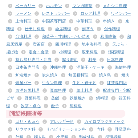
ベーカリー
ホルモン
マンガ喫茶
メキシコ料理
ラーメン
レストランバー
ロシア料理
ワインバー
上海料理
中国茶専門店
中華料理
串焼き
京
料理
仕出し料理
会席料理
割ぽう
創作料理
台湾料理
和菓子・甘味処・たい焼き
和風喫茶
和
風居酒屋
喫茶店
四川料理
地中海料理
天ぷら・
揚げ物
定食・食堂
小料理
広東料理
懐石料理
持ち帰り専門・弁当
握り寿司
料亭
日本料理
日本茶専門店
沖縄料理
洋菓子・ケーキ
海鮮料理
炉端焼き
炭火焼き
無国籍料理
焼き鳥
焼肉
焼酎バー
牛タン料理
牛丼・親子丼
紅茶専門店
西洋各国料理
豆腐料理
郷土料理
配達専門・宅配
ピザ
野菜料理
釜飯
鉄板焼き
鍋料理
韓国料
理
飲茶・点心
餃子
鳥料理
[電話帳]医者等
はり・きゅう
アレルギー科
カイロプラクティック
リウマチ科
リハビリテーション科
内科
呼吸器科
外科
婦人科
小児科
形成外科
循環器科