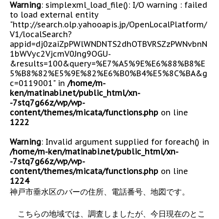
Warning
: simplexml_load_file(): I/O warning : failed
to load external entity
"http://search.olp.yahooapis.jp/OpenLocalPlatform/
V1/localSearch?
appid=dj0zaiZpPWlWNDNTS2dhOTBVRSZzPWNvbnN
1bWVyc2VjcmV0Jng9OGU-
&results=100&query=%E7%A5%9E%E6%88%B8%E
5%B8%82%E5%9E%82%E6%B0%B4%E5%8C%BA&g
c=0119001" in
/home/m-
ken/matinabi.net/public_html/xn-
-7stq7g66z/wp/wp-
content/themes/micata/functions.php
on line
1222
Warning
: Invalid argument supplied for foreach() in
/home/m-ken/matinabi.net/public_html/xn-
-7stq7g66z/wp/wp-
content/themes/micata/functions.php
on line
1224
神戸市垂水区のバーの住所、電話番号、地図です。
こちらの地域では、調査しましたが、今日現在のとこ