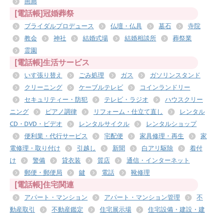
画廊
[電話帳]冠婚葬祭
ブライダルプロデュース
仏壇・仏具
墓石
寺院
教会
神社
結婚式場
結婚相談所
葬祭業
霊園
[電話帳]生活サービス
いす張り替え
ごみ処理
ガス
ガソリンスタンド
クリーニング
ケーブルテレビ
コインランドリー
セキュリティー・防犯
テレビ・ラジオ
ハウスクリー
ニング
ピアノ調律
リフォーム・仕立て直し
レンタル
CD・DVD・ビデオ
レンタルサイクル
レンタルショップ
便利業・代行サービス
宅配便
家具修理・再生
家
電修理・取り付け
引越し
新聞
白アリ駆除
着付
け
警備
貸衣装
質店
通信・インターネット
郵便・郵便局
鍵
電話
靴修理
[電話帳]住宅関連
アパート・マンション
アパート・マンション管理
不
動産取引
不動産鑑定
住宅展示場
住宅設備・建設・建