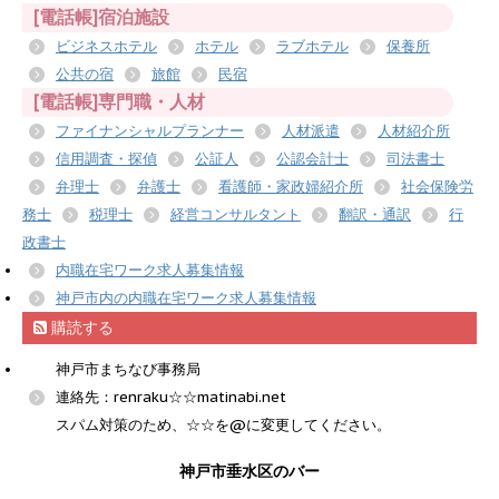
[電話帳]宿泊施設
ビジネスホテル
ホテル
ラブホテル
保養所
公共の宿
旅館
民宿
[電話帳]専門職・人材
ファイナンシャルプランナー
人材派遣
人材紹介所
信用調査・探偵
公証人
公認会計士
司法書士
弁理士
弁護士
看護師・家政婦紹介所
社会保険労
務士
税理士
経営コンサルタント
翻訳・通訳
行
政書士
内職在宅ワーク求人募集情報
神戸市内の内職在宅ワーク求人募集情報
購読する
神戸市まちなび事務局
連絡先：renraku☆☆matinabi.net
スパム対策のため、☆☆を@に変更してください。
神戸市垂水区のバー