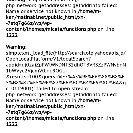
php_network_getaddresses: getaddrinfo failed:
Name or service not known in
/home/m-
ken/matinabi.net/public_html/xn-
-7stq7g66z/wp/wp-
content/themes/micata/functions.php
on line
1222
Warning
:
simplexml_load_file(http://search.olp.yahooapis.jp/
OpenLocalPlatform/V1/localSearch?
appid=dj0zaiZpPWlWNDNTS2dhOTBVRSZzPWNvbnN
1bWVyc2VjcmV0Jng9OGU-
&results=100&query=%E7%A5%9E%E6%88%B8%E
5%B8%82%E5%9E%82%E6%B0%B4%E5%8C%BA&g
c=0119001): failed to open stream:
php_network_getaddresses: getaddrinfo failed:
Name or service not known in
/home/m-
ken/matinabi.net/public_html/xn-
-7stq7g66z/wp/wp-
content/themes/micata/functions.php
on line
1222