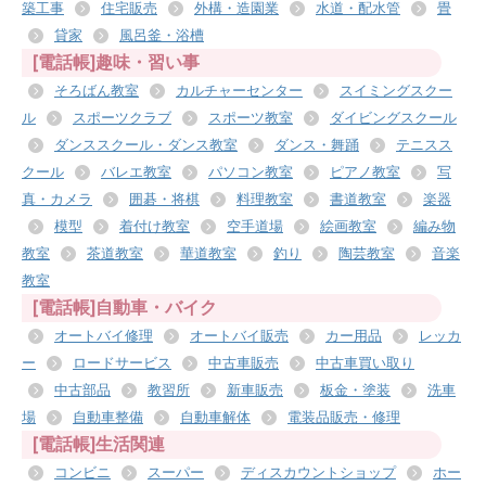
築工事
住宅販売
外構・造園業
水道・配水管
畳
貸家
風呂釜・浴槽
[電話帳]趣味・習い事
そろばん教室
カルチャーセンター
スイミングスクー
ル
スポーツクラブ
スポーツ教室
ダイビングスクール
ダンススクール・ダンス教室
ダンス・舞踊
テニスス
クール
バレエ教室
パソコン教室
ピアノ教室
写
真・カメラ
囲碁・将棋
料理教室
書道教室
楽器
模型
着付け教室
空手道場
絵画教室
編み物
教室
茶道教室
華道教室
釣り
陶芸教室
音楽
教室
[電話帳]自動車・バイク
オートバイ修理
オートバイ販売
カー用品
レッカ
ー
ロードサービス
中古車販売
中古車買い取り
中古部品
教習所
新車販売
板金・塗装
洗車
場
自動車整備
自動車解体
電装品販売・修理
[電話帳]生活関連
コンビニ
スーパー
ディスカウントショップ
ホー