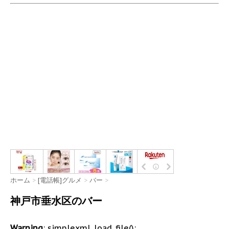
ホーム
>
[電話帳]グルメ
>
バー
>
神戸市垂水区のバー
Warning
: simplexml_load_file():