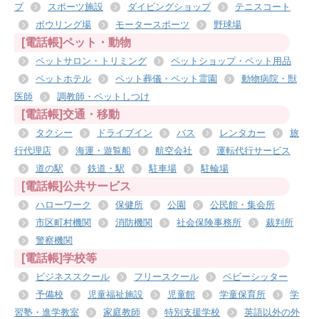
プ
スポーツ施設
ダイビングショップ
テニスコート
ボウリング場
モータースポーツ
野球場
[電話帳]ペット・動物
ペットサロン・トリミング
ペットショップ・ペット用品
ペットホテル
ペット葬儀・ペット霊園
動物病院・獣
医師
調教師・ペットしつけ
[電話帳]交通・移動
タクシー
ドライブイン
バス
レンタカー
旅
行代理店
海運・遊覧船
航空会社
運転代行サービス
道の駅
鉄道・駅
駐車場
駐輪場
[電話帳]公共サービス
ハローワーク
保健所
公園
公民館・集会所
市区町村機関
消防機関
社会保険事務所
裁判所
警察機関
[電話帳]学校等
ビジネススクール
フリースクール
ベビーシッター
予備校
児童福祉施設
児童館
学童保育所
学
習塾・進学教室
家庭教師
特別支援学校
英語以外の外