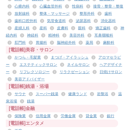
心療内科
心臓血管外科
性病科
接骨・整骨・整復
放射線科
整体・マッサージ
整形外科
歯科
歯科口腔外科
気管食道科
泌尿器科
消化器科
産婦人科
産科
皮膚科
眼科
矯正歯科
神
経内科
神経科
精神科
美容外科
耳鼻咽喉科
肛門科
胃腸科
脳神経外科
薬局
麻酔科
[電話帳]美容・サロン
かつら・毛髪業
まつげ・アイラッシュ
アロマセラピ
ー
エステティックサロン
ネイルサロン
ヘアデザイナ
ー
リフレクソロジー
リラクゼーション
日焼けサロン
美容アドバイザー
[電話帳]銭湯・浴場
サウナ
スーパー銭湯
健康ランド
岩盤浴
温
泉浴場
銭湯
[電話帳]金融
保険業
信用金庫
労働金庫
貸金業
銀行
[電話帳]エンタメ