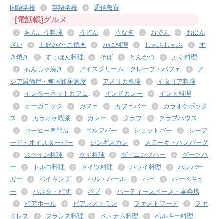
国語学校
英語学校
通信教育
[電話帳]グルメ
あんこう料理
うどん
うなぎ
おでん
おばん
ざい
お好み/たこ焼き
かに料理
しゃぶしゃぶ
す
き焼き
すっぽん料理
そば
とんかつ
ふぐ料理
もんじゃ焼き
アイスクリーム・クレープ・パフェ
ア
ジア居酒屋・無国籍居酒屋
アメリカ料理
イタリア料理
インターネットカフェ
インドカレー
インド料理
オーガニック
カフェ
カフェバー
カラオケボック
ス
カラオケ喫茶
カレー
クラブ
クラブハウス
コーヒー専門店
ゴルフバー
ショットバー
シーフ
ード・オイスターバー
ジンギスカン
ステーキ・ハンバーグ
スペイン料理
タイ料理
ダイニングバー
ダーツバ
ー
トルコ料理
ドイツ料理
ハワイ料理
ハンバー
ガー
バイキング
バル・バール
バー
バーベキュ
ー
パスタ・ピザ
パブ
パーティースペース・宴会場
ビアホール
ビアレストラン
ファストフード
ファ
ミレス
フランス料理
ベトナム料理
ベルギー料理