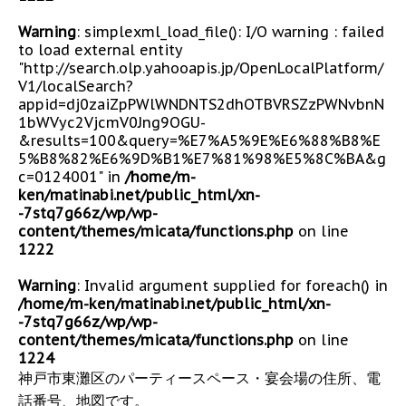
Warning
: simplexml_load_file(): I/O warning : failed
to load external entity
"http://search.olp.yahooapis.jp/OpenLocalPlatform/
V1/localSearch?
appid=dj0zaiZpPWlWNDNTS2dhOTBVRSZzPWNvbnN
1bWVyc2VjcmV0Jng9OGU-
&results=100&query=%E7%A5%9E%E6%88%B8%E
5%B8%82%E6%9D%B1%E7%81%98%E5%8C%BA&g
c=0124001" in
/home/m-
ken/matinabi.net/public_html/xn-
-7stq7g66z/wp/wp-
content/themes/micata/functions.php
on line
1222
Warning
: Invalid argument supplied for foreach() in
/home/m-ken/matinabi.net/public_html/xn-
-7stq7g66z/wp/wp-
content/themes/micata/functions.php
on line
1224
神戸市東灘区のパーティースペース・宴会場の住所、電
話番号、地図です。