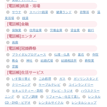
[電話帳]銭湯・浴場
サウナ
スーパー銭湯
健康ランド
岩盤浴
温
泉浴場
銭湯
[電話帳]金融
保険業
信用金庫
労働金庫
貸金業
銀行
[電話帳]エンタメ
画廊
[電話帳]冠婚葬祭
ブライダルプロデュース
仏壇・仏具
墓石
寺院
教会
神社
結婚式場
結婚相談所
葬祭業
霊園
[電話帳]生活サービス
いす張り替え
ごみ処理
ガス
ガソリンスタンド
クリーニング
ケーブルテレビ
コインランドリー
セキュリティー・防犯
テレビ・ラジオ
ハウスクリー
ニング
ピアノ調律
リフォーム・仕立て直し
レンタル
CD・DVD・ビデオ
レンタルサイクル
レンタルショップ