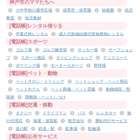
神戸市のママたちへ
小中学校の通学区域
保育所・保育園
幼稚園
幼児
教室
幼児教材
[電話帳]レンタル借りる
卒業式袴レンタル
成人式振袖結婚式留袖着物レンタル
[電話帳]スポーツ
ゴルフ場
ゴルフ練習場
サッカー場
サーフショッ
プ
スポーツ施設
ダイビングショップ
テニスコート
ボウリング場
モータースポーツ
野球場
[電話帳]ペット・動物
ペットサロン・トリミング
ペットショップ・ペット用品
ペットホテル
ペット葬儀・ペット霊園
動物病院・獣
医師
調教師・ペットしつけ
[電話帳]交通・移動
タクシー
ドライブイン
バス
レンタカー
旅
行代理店
海運・遊覧船
航空会社
運転代行サービス
道の駅
鉄道・駅
駐車場
駐輪場
[電話帳]公共サービス