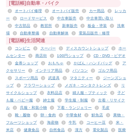
[電話帳]自動車・バイク
オートバイ修理
オートバイ販売
カー用品
レッカ
ー
ロードサービス
中古車販売
中古車買い取り
中古部品
教習所
新車販売
板金・塗装
洗車
場
自動車整備
自動車解体
電装品販売・修理
[電話帳]生活関連
コンビニ
スーパー
ディスカウントショップ
ホー
ムセンター
商店街
100円ショップ
CD・DVD・ビデオ
金券ショップ
おもちゃ
かばん・ハンドバッグ
ア
クセサリー
インテリア用品
パソコン
ゴルフ用品
スポーツ用品
武道具
マタニティー
ジーンズショ
ップ
フラワーショップ
メガネ・コンタクトレンズ
リ
サイクルショップ
衣料品店
婦人服・ブティック
子ど
も服・ベビー服
紳士服
学生服・制服
古着・リサイク
ル
呉服・和装小物
下着・ランジェリー
毛皮
靴・履物
卵・食肉
中華食材
鮮魚店
果物・
フルーツショップ
海産物
牛乳
コーヒー豆
米・
米店
健康食品
自然食品
漢方
電化製品
医療