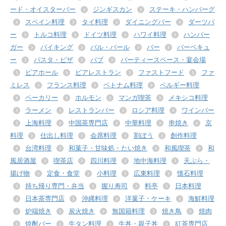
ード・オイスターバー
ジンギスカン
ステーキ・ハンバーグ
スペイン料理
タイ料理
ダイニングバー
ダーツバ
ー
トルコ料理
ドイツ料理
ハワイ料理
ハンバー
ガー
バイキング
バル・バール
バー
バーベキュ
ー
パスタ・ピザ
パブ
パーティースペース・宴会場
ビアホール
ビアレストラン
ファストフード
ファ
ミレス
フランス料理
ベトナム料理
ベルギー料理
ベーカリー
ホルモン
マンガ喫茶
メキシコ料理
ラーメン
レストランバー
ロシア料理
ワインバー
上海料理
中国茶専門店
中華料理
串焼き
京
料理
仕出し料理
会席料理
割ぽう
創作料理
台湾料理
和菓子・甘味処・たい焼き
和風喫茶
和
風居酒屋
喫茶店
四川料理
地中海料理
天ぷら・
揚げ物
定食・食堂
小料理
広東料理
懐石料理
持ち帰り専門・弁当
握り寿司
料亭
日本料理
日本茶専門店
沖縄料理
洋菓子・ケーキ
海鮮料理
炉端焼き
炭火焼き
無国籍料理
焼き鳥
焼肉
焼酎バー
牛タン料理
牛丼・親子丼
紅茶専門店