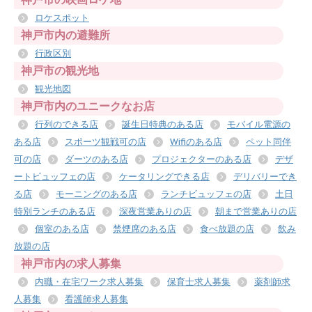
ロケスポット
神戸市内の避難所
行政区別
神戸市の観光地
観光地図
神戸市内のユニークなお店
行列のできる店
誕生日特典のある店
モバイル電源の
ある店
スポーツ観戦可の店
Wifiのある店
ペット同伴
可の店
ダーツのある店
プロジェクターのある店
デザ
ートビュッフェの店
ケータリングできる店
デリバリーでき
る店
モーニングのある店
ランチビュッフェの店
土日
特別ランチのある店
深夜営業ありの店
朝まで営業ありの店
個室のある店
禁煙席のある店
食べ放題の店
飲み
放題の店
神戸市内の求人募集
内職・在宅ワーク求人募集
保育士求人募集
薬剤師求
人募集
看護師求人募集