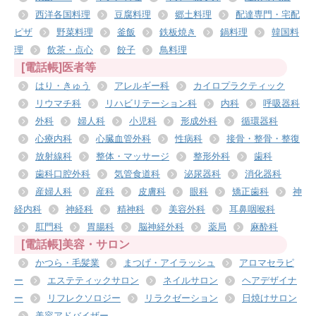
西洋各国料理
豆腐料理
郷土料理
配達専門・宅配
ピザ
野菜料理
釜飯
鉄板焼き
鍋料理
韓国料
理
飲茶・点心
餃子
鳥料理
[電話帳]医者等
はり・きゅう
アレルギー科
カイロプラクティック
リウマチ科
リハビリテーション科
内科
呼吸器科
外科
婦人科
小児科
形成外科
循環器科
心療内科
心臓血管外科
性病科
接骨・整骨・整復
放射線科
整体・マッサージ
整形外科
歯科
歯科口腔外科
気管食道科
泌尿器科
消化器科
産婦人科
産科
皮膚科
眼科
矯正歯科
神
経内科
神経科
精神科
美容外科
耳鼻咽喉科
肛門科
胃腸科
脳神経外科
薬局
麻酔科
[電話帳]美容・サロン
かつら・毛髪業
まつげ・アイラッシュ
アロマセラピ
ー
エステティックサロン
ネイルサロン
ヘアデザイナ
ー
リフレクソロジー
リラクゼーション
日焼けサロン
美容アドバイザー