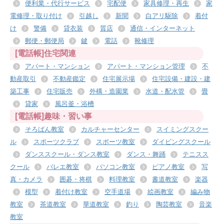
便利業・代行サービス
宅配便
家具修理・再生
家
電修理・取り付け
引越し
新聞
白アリ駆除
着付
け
警備
貸衣装
質店
通信・インターネット
郵便・郵便局
鍵
電話
靴修理
[電話帳]住宅関連
アパート・マンション
アパート・マンション管理
不
動産取引
不動産鑑定
住宅展示場
住宅設備・建設・建
築工事
住宅販売
外構・造園業
水道・配水管
畳
貸家
風呂釜・浴槽
[電話帳]趣味・習い事
そろばん教室
カルチャーセンター
スイミングスクー
ル
スポーツクラブ
スポーツ教室
ダイビングスクール
ダンススクール・ダンス教室
ダンス・舞踊
テニスス
クール
バレエ教室
パソコン教室
ピアノ教室
写
真・カメラ
囲碁・将棋
料理教室
書道教室
楽器
模型
着付け教室
空手道場
絵画教室
編み物
教室
茶道教室
華道教室
釣り
陶芸教室
音楽
教室