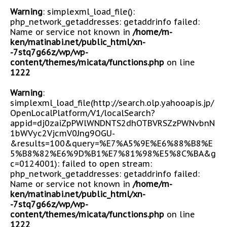
Warning
: simplexml_load_file():
php_network_getaddresses: getaddrinfo failed:
Name or service not known in
/home/m-
ken/matinabi.net/public_html/xn-
-7stq7g66z/wp/wp-
content/themes/micata/functions.php
on line
1222
Warning
:
simplexml_load_file(http://search.olp.yahooapis.jp/
OpenLocalPlatform/V1/localSearch?
appid=dj0zaiZpPWlWNDNTS2dhOTBVRSZzPWNvbnN
1bWVyc2VjcmV0Jng9OGU-
&results=100&query=%E7%A5%9E%E6%88%B8%E
5%B8%82%E6%9D%B1%E7%81%98%E5%8C%BA&g
c=0124001): failed to open stream:
php_network_getaddresses: getaddrinfo failed:
Name or service not known in
/home/m-
ken/matinabi.net/public_html/xn-
-7stq7g66z/wp/wp-
content/themes/micata/functions.php
on line
1222