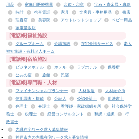
用品
家庭用医療機器
印鑑・印章
宝石・貴金属・真珠
時計
携帯電話
家具
文房具・事務用品
書店
理容店
美容院
アウトレットショップ
ベビー用品
家電量販店
[電話帳]福祉施設
グループホーム
介護施設
在宅介護サービス
老人
福祉施設・有料老人ホーム
[電話帳]宿泊施設
ビジネスホテル
ホテル
ラブホテル
保養所
公共の宿
旅館
民宿
[電話帳]専門職・人材
ファイナンシャルプランナー
人材派遣
人材紹介所
信用調査・探偵
公証人
公認会計士
司法書士
弁理士
弁護士
看護師・家政婦紹介所
社会保険労
務士
税理士
経営コンサルタント
翻訳・通訳
行
政書士
内職在宅ワーク求人募集情報
神戸市内の内職在宅ワーク求人募集情報