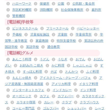
ハローワーク
保健所
公園
公民館・集会所
市区町村機関
消防機関
社会保険事務所
裁判所
警察機関
[電話帳]学校等
ビジネススクール
フリースクール
ベビーシッター
予備校
児童福祉施設
児童館
学童保育所
学
習塾・進学教室
家庭教師
特別支援学校
英語以外の外
国語学校
英語学校
通信教育
[電話帳]グルメ
あんこう料理
うどん
うなぎ
おでん
おばん
ざい
お好み/たこ焼き
かに料理
しゃぶしゃぶ
す
き焼き
すっぽん料理
そば
とんかつ
ふぐ料理
もんじゃ焼き
アイスクリーム・クレープ・パフェ
ア
ジア居酒屋・無国籍居酒屋
アメリカ料理
イタリア料理
インターネットカフェ
インドカレー
インド料理
オーガニック
カフェ
カフェバー
カラオケボック
ス
カラオケ喫茶
カレー
クラブ
クラブハウス
コーヒー専門店
ゴルフバー
ショットバー
シーフ