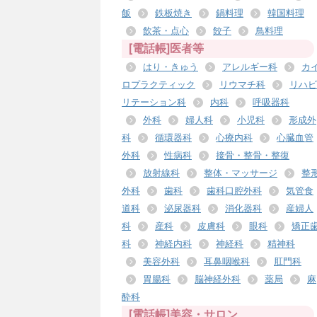
飯
鉄板焼き
鍋料理
韓国料理
飲茶・点心
餃子
鳥料理
[電話帳]医者等
はり・きゅう
アレルギー科
カ
ロプラクティック
リウマチ科
リハビ
リテーション科
内科
呼吸器科
外科
婦人科
小児科
形成外
科
循環器科
心療内科
心臓血管
外科
性病科
接骨・整骨・整復
放射線科
整体・マッサージ
整
外科
歯科
歯科口腔外科
気管食
道科
泌尿器科
消化器科
産婦人
科
産科
皮膚科
眼科
矯正
科
神経内科
神経科
精神科
美容外科
耳鼻咽喉科
肛門科
胃腸科
脳神経外科
薬局
麻
酔科
[電話帳]美容・サロン