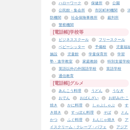
ハローワーク
保健所
公園
公民館・集会所
市区町村機関
防機関
社会保険事務所
裁判所
警察機関
[電話帳]学校等
ビジネススクール
フリースクール
ベビーシッター
予備校
児童福
施設
児童館
学童保育所
学習
塾・進学教室
家庭教師
特別支援学校
英語以外の外国語学校
英語学校
通信教育
[電話帳]グルメ
あんこう料理
うどん
うなぎ
おでん
おばんざい
お好み/たこ
焼き
かに料理
しゃぶしゃぶ
す
き焼き
すっぽん料理
そば
とん
かつ
ふぐ料理
もんじゃ焼き
ア
イスクリーム・クレープ・パフェ
アジア