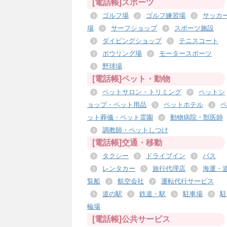
[電話帳]スポーツ
ゴルフ場
ゴルフ練習場
サッカ
場
サーフショップ
スポーツ施設
ダイビングショップ
テニスコート
ボウリング場
モータースポーツ
野球場
[電話帳]ペット・動物
ペットサロン・トリミング
ペットシ
ョップ・ペット用品
ペットホテル
ペ
ット葬儀・ペット霊園
動物病院・獣医師
調教師・ペットしつけ
[電話帳]交通・移動
タクシー
ドライブイン
バス
レンタカー
旅行代理店
海運・
覧船
航空会社
運転代行サービス
道の駅
鉄道・駅
駐車場
駐
輪場
[電話帳]公共サービス