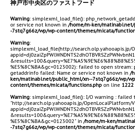
神戸市中央区のファストフード
Warning
: simplexml_load_file(): php_network_getad
or service not known in
/home/m-ken/matinabi.net/
-7stq7g66z/wp/wp-content/themes/micata/function
Warning
:
simplexml_load_file(http://search.olp.yahooapis.jp
appid=dj0zaiZpPWlWNDNTS2dhOTBVRSZzPWNvbnN1
&results=100&query=%E7%A5%9E%E6%88%B8%
%E5%8C%BA&gc=0123002): failed to open stream: 
getaddrinfo failed: Name or service not known in
/
ken/matinabi.net/public_html/xn--7stq7g66z/wp/wp
content/themes/micata/functions.php
on line
1222
Warning
: simplexml_load_file(): I/O warning : failed
"http://search.olp.yahooapis.jp/OpenLocalPlatform/
appid=dj0zaiZpPWlWNDNTS2dhOTBVRSZzPWNvbnN1
&results=100&query=%E7%A5%9E%E6%88%B8%
%E5%8C%BA&gc=0123002" in
/home/m-ken/matinab
-7stq7g66z/wp/wp-content/themes/micata/function