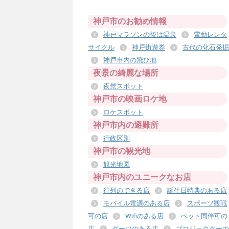
神戸市のお勧め情報
神戸マラソンの後は温泉
電動レンタ
サイクル
神戸街遊券
古代の化石発掘
神戸市内の飛び地
夜景の綺麗な場所
夜景スポット
神戸市の映画ロケ地
ロケスポット
神戸市内の避難所
行政区別
神戸市の観光地
観光地図
神戸市内のユニークなお店
行列のできる店
誕生日特典のある店
モバイル電源のある店
スポーツ観戦
可の店
Wifiのある店
ペット同伴可の
店
ダーツのある店
プロジェクターの