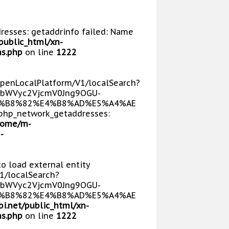
dresses: getaddrinfo failed: Name
public_html/xn-
s.php
on line
1222
/OpenLocalPlatform/V1/localSearch?
bWVyc2VjcmV0Jng9OGU-
E5%B8%82%E4%B8%AD%E5%A4%AE
php_network_getaddresses:
home/m-
-
 to load external entity
V1/localSearch?
bWVyc2VjcmV0Jng9OGU-
E5%B8%82%E4%B8%AD%E5%A4%AE
i.net/public_html/xn-
s.php
on line
1222