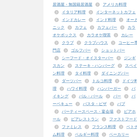
居酒屋・無国籍居酒屋
アメリカ料理
イタリア料理
インターネットカフェ
インドカレー
インド料理
オー
ニック
カフェ
カフェバー
カラ
オケボックス
カラオケ喫茶
カレー
クラブ
クラブハウス
コーヒー
門店
ゴルフバー
ショットバー
シーフード・オイスターバー
ジンギ
スカン
ステーキ・ハンバーグ
スペイ
ン料理
タイ料理
ダイニングバー
ダーツバー
トルコ料理
ドイツ
理
ハワイ料理
ハンバーガー
バ
イキング
バル・バール
バー
バ
ーベキュー
パスタ・ピザ
パブ
パーティースペース・宴会場
ビアホ
ール
ビアレストラン
ファストフード
ファミレス
フランス料理
ベト
ム料理
ベルギー料理
ベーカリー