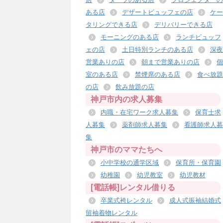
ある店
デザートビュッフェの店
ケー
タリングできる店
デリバリーできる店
モーニングのある店
ランチビュッフ
ェの店
土日特別ランチのある店
深夜
営業ありの店
朝まで営業ありの店
個
室のある店
禁煙席のある店
食べ放題
の店
飲み放題の店
神戸市内の求人募集
内職・在宅ワーク求人募集
保育士求
人募集
薬剤師求人募集
看護師求人募
集
神戸市のママたちへ
小中学校の通学区域
保育所・保育園
幼稚園
幼児教室
幼児教材
[電話帳]レンタル借りる
卒業式袴レンタル
成人式振袖結婚式
留袖着物レンタル