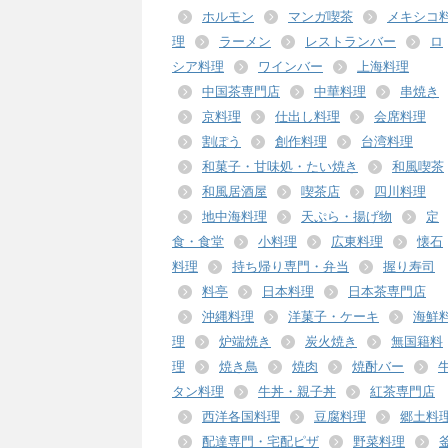
ホルモン
マンガ喫茶
メキシコ
理
ラーメン
レストランバー
ロ
シア料理
ワインバー
上海料理
中国茶専門店
中華料理
串焼き
京料理
仕出し料理
会席料理
割ぽう
創作料理
台湾料理
和菓子・甘味処・たい焼き
和風喫茶
和風居酒屋
喫茶店
四川料理
地中海料理
天ぷら・揚げ物
定
食・食堂
小料理
広東料理
懐石
料理
持ち帰り専門・弁当
握り寿司
料亭
日本料理
日本茶専門店
沖縄料理
洋菓子・ケーキ
海鮮
理
炉端焼き
炭火焼き
無国籍料
理
焼き鳥
焼肉
焼酎バー
タン料理
牛丼・親子丼
紅茶専門店
西洋各国料理
豆腐料理
郷土料
配達専門・宅配ピザ
野菜料理