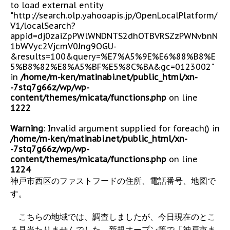
to load external entity
"http://search.olp.yahooapis.jp/OpenLocalPlatform/
V1/localSearch?
appid=dj0zaiZpPWlWNDNTS2dhOTBVRSZzPWNvbnN
1bWVyc2VjcmV0Jng9OGU-
&results=100&query=%E7%A5%9E%E6%88%B8%E
5%B8%82%E8%A5%BF%E5%8C%BA&gc=0123002"
in
/home/m-ken/matinabi.net/public_html/xn-
-7stq7g66z/wp/wp-
content/themes/micata/functions.php
on line
1222
Warning
: Invalid argument supplied for foreach() in
/home/m-ken/matinabi.net/public_html/xn-
-7stq7g66z/wp/wp-
content/themes/micata/functions.php
on line
1224
神戸市西区のファストフードの住所、電話番号、地図で
す。
こちらの地域では、調査しましたが、今日現在のとこ
ろ見当たりませんでした。新規オープン等で「神戸市ま