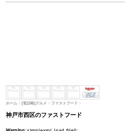
ホーム
>
[電話帳]グルメ
>
ファストフード
>
神戸市西区のファストフード
Warning
: simplexml_load_file():