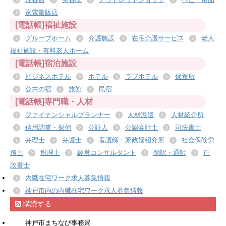
家電量販店
[電話帳]福祉施設
グループホーム
介護施設
在宅介護サービス
老人
福祉施設・有料老人ホーム
[電話帳]宿泊施設
ビジネスホテル
ホテル
ラブホテル
保養所
公共の宿
旅館
民宿
[電話帳]専門職・人材
ファイナンシャルプランナー
人材派遣
人材紹介所
信用調査・探偵
公証人
公認会計士
司法書士
弁理士
弁護士
看護師・家政婦紹介所
社会保険労
務士
税理士
経営コンサルタント
翻訳・通訳
行
政書士
内職在宅ワーク求人募集情報
神戸市内の内職在宅ワーク求人募集情報
購読する
神戸市まちなび事務局