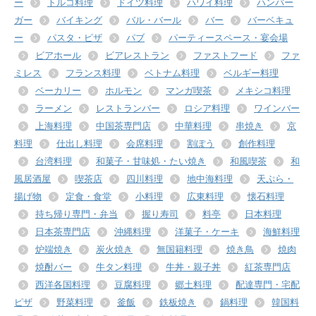
ー
トルコ料理
ドイツ料理
ハワイ料理
ハンバー
ガー
バイキング
バル・バール
バー
バーベキュ
ー
パスタ・ピザ
パブ
パーティースペース・宴会場
ビアホール
ビアレストラン
ファストフード
ファ
ミレス
フランス料理
ベトナム料理
ベルギー料理
ベーカリー
ホルモン
マンガ喫茶
メキシコ料理
ラーメン
レストランバー
ロシア料理
ワインバー
上海料理
中国茶専門店
中華料理
串焼き
京
料理
仕出し料理
会席料理
割ぽう
創作料理
台湾料理
和菓子・甘味処・たい焼き
和風喫茶
和
風居酒屋
喫茶店
四川料理
地中海料理
天ぷら・
揚げ物
定食・食堂
小料理
広東料理
懐石料理
持ち帰り専門・弁当
握り寿司
料亭
日本料理
日本茶専門店
沖縄料理
洋菓子・ケーキ
海鮮料理
炉端焼き
炭火焼き
無国籍料理
焼き鳥
焼肉
焼酎バー
牛タン料理
牛丼・親子丼
紅茶専門店
西洋各国料理
豆腐料理
郷土料理
配達専門・宅配
ピザ
野菜料理
釜飯
鉄板焼き
鍋料理
韓国料