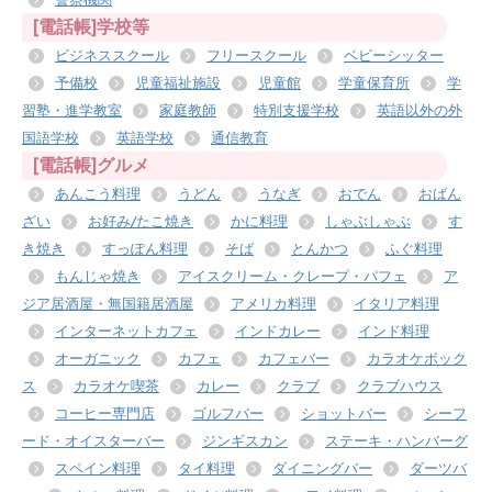
[電話帳]学校等
ビジネススクール
フリースクール
ベビーシッター
予備校
児童福祉施設
児童館
学童保育所
学
習塾・進学教室
家庭教師
特別支援学校
英語以外の外
国語学校
英語学校
通信教育
[電話帳]グルメ
あんこう料理
うどん
うなぎ
おでん
おばん
ざい
お好み/たこ焼き
かに料理
しゃぶしゃぶ
す
き焼き
すっぽん料理
そば
とんかつ
ふぐ料理
もんじゃ焼き
アイスクリーム・クレープ・パフェ
ア
ジア居酒屋・無国籍居酒屋
アメリカ料理
イタリア料理
インターネットカフェ
インドカレー
インド料理
オーガニック
カフェ
カフェバー
カラオケボック
ス
カラオケ喫茶
カレー
クラブ
クラブハウス
コーヒー専門店
ゴルフバー
ショットバー
シーフ
ード・オイスターバー
ジンギスカン
ステーキ・ハンバーグ
スペイン料理
タイ料理
ダイニングバー
ダーツバ