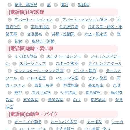
郵便・郵便局
鍵
電話
靴修理
[電話帳]住宅関連
アパート・マンション
アパート・マンション管理
不
動産取引
不動産鑑定
住宅展示場
住宅設備・建設・建
築工事
住宅販売
外構・造園業
水道・配水管
畳
貸家
風呂釜・浴槽
[電話帳]趣味・習い事
そろばん教室
カルチャーセンター
スイミングスクー
ル
スポーツクラブ
スポーツ教室
ダイビングスクール
ダンススクール・ダンス教室
ダンス・舞踊
テニスス
クール
バレエ教室
パソコン教室
ピアノ教室
写
真・カメラ
囲碁・将棋
料理教室
書道教室
楽器
模型
着付け教室
空手道場
絵画教室
編み物
教室
茶道教室
華道教室
釣り
陶芸教室
音楽
教室
[電話帳]自動車・バイク
オートバイ修理
オートバイ販売
カー用品
レッカ
ー
ロードサービス
中古車販売
中古車買い取り