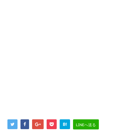
B!
LINEへ送る