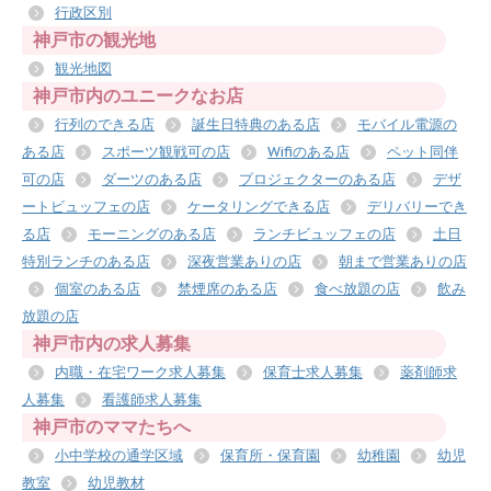
行政区別
神戸市の観光地
観光地図
神戸市内のユニークなお店
行列のできる店
誕生日特典のある店
モバイル電源の
ある店
スポーツ観戦可の店
Wifiのある店
ペット同伴
可の店
ダーツのある店
プロジェクターのある店
デザ
ートビュッフェの店
ケータリングできる店
デリバリーでき
る店
モーニングのある店
ランチビュッフェの店
土日
特別ランチのある店
深夜営業ありの店
朝まで営業ありの店
個室のある店
禁煙席のある店
食べ放題の店
飲み
放題の店
神戸市内の求人募集
内職・在宅ワーク求人募集
保育士求人募集
薬剤師求
人募集
看護師求人募集
神戸市のママたちへ
小中学校の通学区域
保育所・保育園
幼稚園
幼児
教室
幼児教材