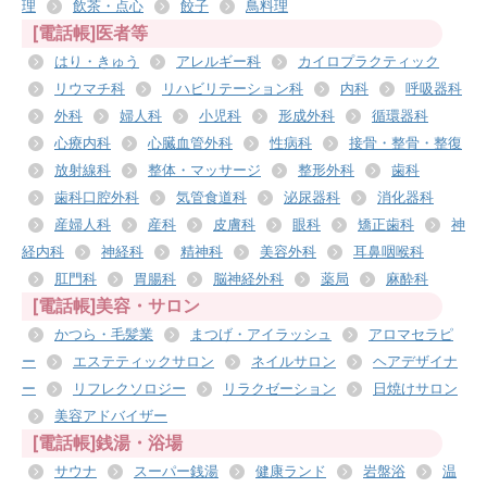
理
飲茶・点心
餃子
鳥料理
[電話帳]医者等
はり・きゅう
アレルギー科
カイロプラクティック
リウマチ科
リハビリテーション科
内科
呼吸器科
外科
婦人科
小児科
形成外科
循環器科
心療内科
心臓血管外科
性病科
接骨・整骨・整復
放射線科
整体・マッサージ
整形外科
歯科
歯科口腔外科
気管食道科
泌尿器科
消化器科
産婦人科
産科
皮膚科
眼科
矯正歯科
神
経内科
神経科
精神科
美容外科
耳鼻咽喉科
肛門科
胃腸科
脳神経外科
薬局
麻酔科
[電話帳]美容・サロン
かつら・毛髪業
まつげ・アイラッシュ
アロマセラピ
ー
エステティックサロン
ネイルサロン
ヘアデザイナ
ー
リフレクソロジー
リラクゼーション
日焼けサロン
美容アドバイザー
[電話帳]銭湯・浴場
サウナ
スーパー銭湯
健康ランド
岩盤浴
温