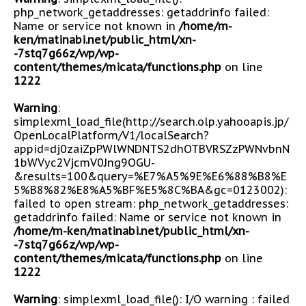
php_network_getaddresses: getaddrinfo failed:
Name or service not known in
/home/m-
ken/matinabi.net/public_html/xn-
-7stq7g66z/wp/wp-
content/themes/micata/functions.php
on line
1222
Warning
:
simplexml_load_file(http://search.olp.yahooapis.jp/
OpenLocalPlatform/V1/localSearch?
appid=dj0zaiZpPWlWNDNTS2dhOTBVRSZzPWNvbnN
1bWVyc2VjcmV0Jng9OGU-
&results=100&query=%E7%A5%9E%E6%88%B8%E
5%B8%82%E8%A5%BF%E5%8C%BA&gc=0123002):
failed to open stream: php_network_getaddresses:
getaddrinfo failed: Name or service not known in
/home/m-ken/matinabi.net/public_html/xn-
-7stq7g66z/wp/wp-
content/themes/micata/functions.php
on line
1222
Warning
: simplexml_load_file(): I/O warning : failed