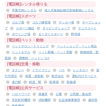
[電話帳]レンタル借りる
卒業式袴レンタル
成人式振袖結婚式留袖着物レンタル
[電話帳]スポーツ
ゴルフ場
ゴルフ練習場
サッカー場
サーフショッ
プ
スポーツ施設
ダイビングショップ
テニスコート
ボウリング場
モータースポーツ
野球場
[電話帳]ペット・動物
ペットサロン・トリミング
ペットショップ・ペット用品
ペットホテル
ペット葬儀・ペット霊園
動物病院・獣
医師
調教師・ペットしつけ
[電話帳]交通・移動
タクシー
ドライブイン
バス
レンタカー
旅
行代理店
海運・遊覧船
航空会社
運転代行サービス
道の駅
鉄道・駅
駐車場
駐輪場
[電話帳]公共サービス
ハローワーク
保健所
公園
公民館・集会所
市区町村機関
消防機関
社会保険事務所
裁判所
警察機関