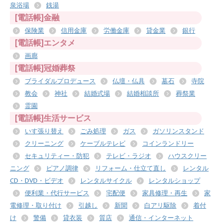
泉浴場
銭湯
[電話帳]金融
保険業
信用金庫
労働金庫
貸金業
銀行
[電話帳]エンタメ
画廊
[電話帳]冠婚葬祭
ブライダルプロデュース
仏壇・仏具
墓石
寺院
教会
神社
結婚式場
結婚相談所
葬祭業
霊園
[電話帳]生活サービス
いす張り替え
ごみ処理
ガス
ガソリンスタンド
クリーニング
ケーブルテレビ
コインランドリー
セキュリティー・防犯
テレビ・ラジオ
ハウスクリー
ニング
ピアノ調律
リフォーム・仕立て直し
レンタル
CD・DVD・ビデオ
レンタルサイクル
レンタルショップ
便利業・代行サービス
宅配便
家具修理・再生
家
電修理・取り付け
引越し
新聞
白アリ駆除
着付
け
警備
貸衣装
質店
通信・インターネット