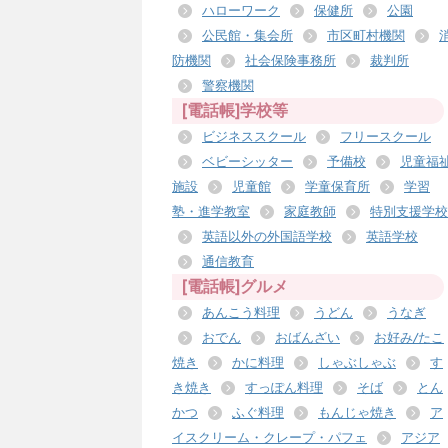
ハローワーク
保健所
公園
公民館・集会所
市区町村機関
防機関
社会保険事務所
裁判所
警察機関
[電話帳]学校等
ビジネススクール
フリースクール
ベビーシッター
予備校
児童福
施設
児童館
学童保育所
学習
塾・進学教室
家庭教師
特別支援学校
英語以外の外国語学校
英語学校
通信教育
[電話帳]グルメ
あんこう料理
うどん
うなぎ
おでん
おばんざい
お好み/たこ
焼き
かに料理
しゃぶしゃぶ
す
き焼き
すっぽん料理
そば
とん
かつ
ふぐ料理
もんじゃ焼き
ア
イスクリーム・クレープ・パフェ
アジア