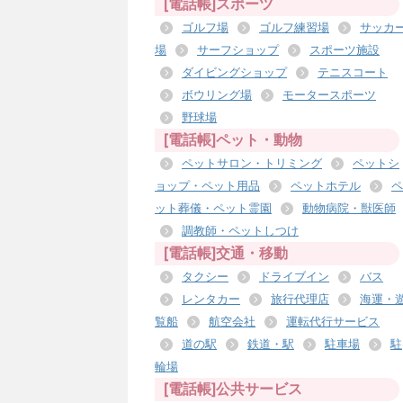
[電話帳]スポーツ
ゴルフ場
ゴルフ練習場
サッカ
場
サーフショップ
スポーツ施設
ダイビングショップ
テニスコート
ボウリング場
モータースポーツ
野球場
[電話帳]ペット・動物
ペットサロン・トリミング
ペットシ
ョップ・ペット用品
ペットホテル
ペ
ット葬儀・ペット霊園
動物病院・獣医師
調教師・ペットしつけ
[電話帳]交通・移動
タクシー
ドライブイン
バス
レンタカー
旅行代理店
海運・
覧船
航空会社
運転代行サービス
道の駅
鉄道・駅
駐車場
駐
輪場
[電話帳]公共サービス