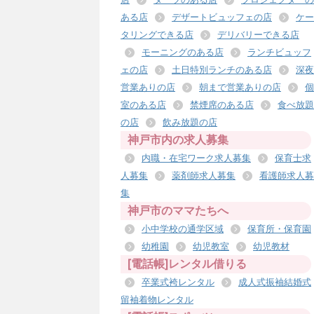
ある店
デザートビュッフェの店
ケー
タリングできる店
デリバリーできる店
モーニングのある店
ランチビュッフ
ェの店
土日特別ランチのある店
深夜
営業ありの店
朝まで営業ありの店
個
室のある店
禁煙席のある店
食べ放題
の店
飲み放題の店
神戸市内の求人募集
内職・在宅ワーク求人募集
保育士求
人募集
薬剤師求人募集
看護師求人募
集
神戸市のママたちへ
小中学校の通学区域
保育所・保育園
幼稚園
幼児教室
幼児教材
[電話帳]レンタル借りる
卒業式袴レンタル
成人式振袖結婚式
留袖着物レンタル