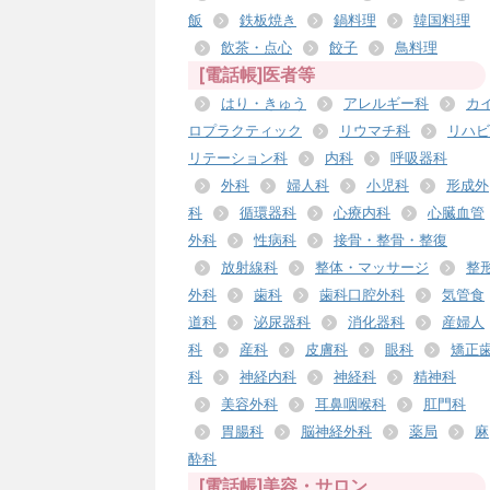
飯
鉄板焼き
鍋料理
韓国料理
飲茶・点心
餃子
鳥料理
[電話帳]医者等
はり・きゅう
アレルギー科
カ
ロプラクティック
リウマチ科
リハビ
リテーション科
内科
呼吸器科
外科
婦人科
小児科
形成外
科
循環器科
心療内科
心臓血管
外科
性病科
接骨・整骨・整復
放射線科
整体・マッサージ
整
外科
歯科
歯科口腔外科
気管食
道科
泌尿器科
消化器科
産婦人
科
産科
皮膚科
眼科
矯正
科
神経内科
神経科
精神科
美容外科
耳鼻咽喉科
肛門科
胃腸科
脳神経外科
薬局
麻
酔科
[電話帳]美容・サロン