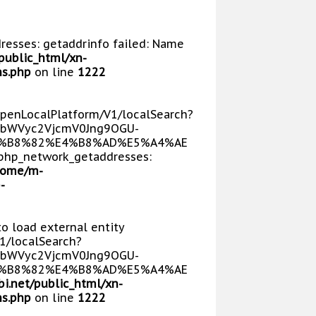
dresses: getaddrinfo failed: Name
public_html/xn-
s.php
on line
1222
/OpenLocalPlatform/V1/localSearch?
bWVyc2VjcmV0Jng9OGU-
E5%B8%82%E4%B8%AD%E5%A4%AE
php_network_getaddresses:
home/m-
-
 to load external entity
V1/localSearch?
bWVyc2VjcmV0Jng9OGU-
E5%B8%82%E4%B8%AD%E5%A4%AE
i.net/public_html/xn-
s.php
on line
1222