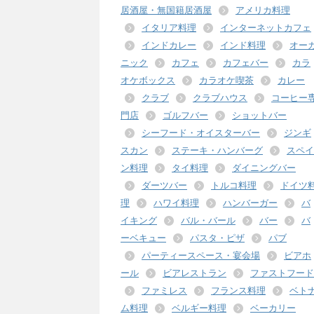
居酒屋・無国籍居酒屋
アメリカ料理
イタリア料理
インターネットカフェ
インドカレー
インド料理
オー
ニック
カフェ
カフェバー
カラ
オケボックス
カラオケ喫茶
カレー
クラブ
クラブハウス
コーヒー
門店
ゴルフバー
ショットバー
シーフード・オイスターバー
ジンギ
スカン
ステーキ・ハンバーグ
スペイ
ン料理
タイ料理
ダイニングバー
ダーツバー
トルコ料理
ドイツ
理
ハワイ料理
ハンバーガー
バ
イキング
バル・バール
バー
バ
ーベキュー
パスタ・ピザ
パブ
パーティースペース・宴会場
ビアホ
ール
ビアレストラン
ファストフード
ファミレス
フランス料理
ベト
ム料理
ベルギー料理
ベーカリー