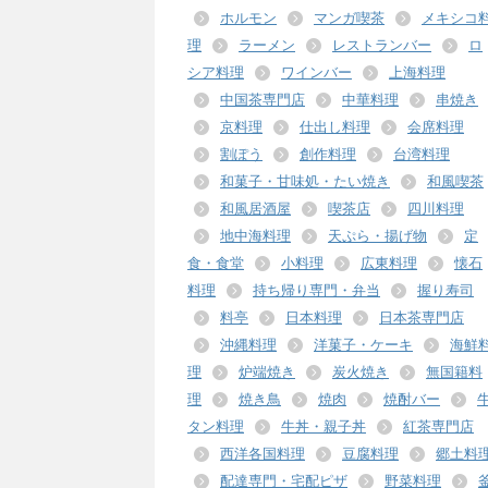
ホルモン
マンガ喫茶
メキシコ
理
ラーメン
レストランバー
ロ
シア料理
ワインバー
上海料理
中国茶専門店
中華料理
串焼き
京料理
仕出し料理
会席料理
割ぽう
創作料理
台湾料理
和菓子・甘味処・たい焼き
和風喫茶
和風居酒屋
喫茶店
四川料理
地中海料理
天ぷら・揚げ物
定
食・食堂
小料理
広東料理
懐石
料理
持ち帰り専門・弁当
握り寿司
料亭
日本料理
日本茶専門店
沖縄料理
洋菓子・ケーキ
海鮮
理
炉端焼き
炭火焼き
無国籍料
理
焼き鳥
焼肉
焼酎バー
タン料理
牛丼・親子丼
紅茶専門店
西洋各国料理
豆腐料理
郷土料
配達専門・宅配ピザ
野菜料理