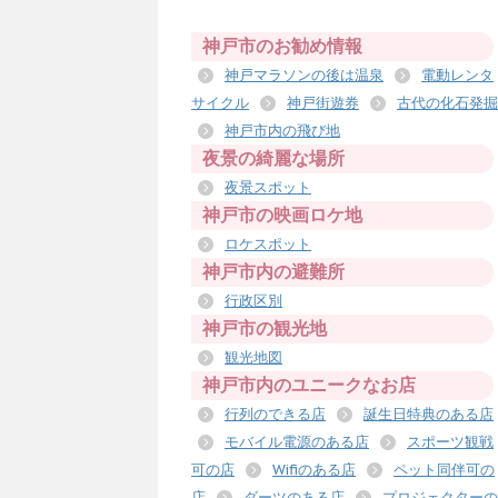
神戸市のお勧め情報
神戸マラソンの後は温泉
電動レンタ
サイクル
神戸街遊券
古代の化石発掘
神戸市内の飛び地
夜景の綺麗な場所
夜景スポット
神戸市の映画ロケ地
ロケスポット
神戸市内の避難所
行政区別
神戸市の観光地
観光地図
神戸市内のユニークなお店
行列のできる店
誕生日特典のある店
モバイル電源のある店
スポーツ観戦
可の店
Wifiのある店
ペット同伴可の
店
ダーツのある店
プロジェクターの