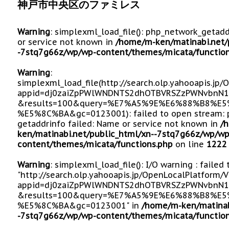
神戸市中央区のファミレス
Warning
: simplexml_load_file(): php_network_getad
or service not known in
/home/m-ken/matinabi.net/
-7stq7g66z/wp/wp-content/themes/micata/function
Warning
:
simplexml_load_file(http://search.olp.yahooapis.jp
appid=dj0zaiZpPWlWNDNTS2dhOTBVRSZzPWNvbnN1
&results=100&query=%E7%A5%9E%E6%88%B8%
%E5%8C%BA&gc=0123001): failed to open stream: 
getaddrinfo failed: Name or service not known in
/
ken/matinabi.net/public_html/xn--7stq7g66z/wp/wp
content/themes/micata/functions.php
on line
1222
Warning
: simplexml_load_file(): I/O warning : failed
"http://search.olp.yahooapis.jp/OpenLocalPlatform/
appid=dj0zaiZpPWlWNDNTS2dhOTBVRSZzPWNvbnN1
&results=100&query=%E7%A5%9E%E6%88%B8%
%E5%8C%BA&gc=0123001" in
/home/m-ken/matinab
-7stq7g66z/wp/wp-content/themes/micata/function