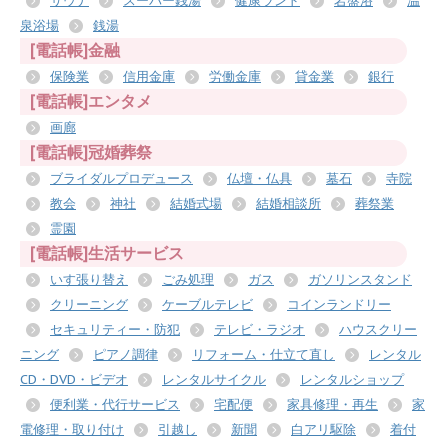
サウナ
スーパー銭湯
健康ランド
岩盤浴
温
泉浴場
銭湯
[電話帳]金融
保険業
信用金庫
労働金庫
貸金業
銀行
[電話帳]エンタメ
画廊
[電話帳]冠婚葬祭
ブライダルプロデュース
仏壇・仏具
墓石
寺院
教会
神社
結婚式場
結婚相談所
葬祭業
霊園
[電話帳]生活サービス
いす張り替え
ごみ処理
ガス
ガソリンスタンド
クリーニング
ケーブルテレビ
コインランドリー
セキュリティー・防犯
テレビ・ラジオ
ハウスクリー
ニング
ピアノ調律
リフォーム・仕立て直し
レンタル
CD・DVD・ビデオ
レンタルサイクル
レンタルショップ
便利業・代行サービス
宅配便
家具修理・再生
家
電修理・取り付け
引越し
新聞
白アリ駆除
着付