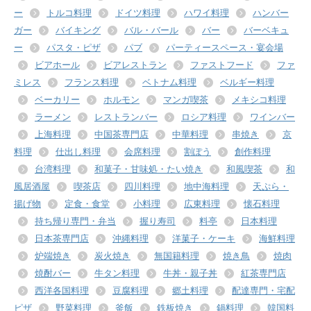
ー
トルコ料理
ドイツ料理
ハワイ料理
ハンバー
ガー
バイキング
バル・バール
バー
バーベキュ
ー
パスタ・ピザ
パブ
パーティースペース・宴会場
ビアホール
ビアレストラン
ファストフード
ファ
ミレス
フランス料理
ベトナム料理
ベルギー料理
ベーカリー
ホルモン
マンガ喫茶
メキシコ料理
ラーメン
レストランバー
ロシア料理
ワインバー
上海料理
中国茶専門店
中華料理
串焼き
京
料理
仕出し料理
会席料理
割ぽう
創作料理
台湾料理
和菓子・甘味処・たい焼き
和風喫茶
和
風居酒屋
喫茶店
四川料理
地中海料理
天ぷら・
揚げ物
定食・食堂
小料理
広東料理
懐石料理
持ち帰り専門・弁当
握り寿司
料亭
日本料理
日本茶専門店
沖縄料理
洋菓子・ケーキ
海鮮料理
炉端焼き
炭火焼き
無国籍料理
焼き鳥
焼肉
焼酎バー
牛タン料理
牛丼・親子丼
紅茶専門店
西洋各国料理
豆腐料理
郷土料理
配達専門・宅配
ピザ
野菜料理
釜飯
鉄板焼き
鍋料理
韓国料