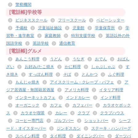
警察機関
[電話帳]学校等
ビジネススクール
フリースクール
ベビーシッター
予備校
児童福祉施設
児童館
学童保育所
学
習塾・進学教室
家庭教師
特別支援学校
英語以外の外
国語学校
英語学校
通信教育
[電話帳]グルメ
あんこう料理
うどん
うなぎ
おでん
おばん
ざい
お好み/たこ焼き
かに料理
しゃぶしゃぶ
す
き焼き
すっぽん料理
そば
とんかつ
ふぐ料理
もんじゃ焼き
アイスクリーム・クレープ・パフェ
ア
ジア居酒屋・無国籍居酒屋
アメリカ料理
イタリア料理
インターネットカフェ
インドカレー
インド料理
オーガニック
カフェ
カフェバー
カラオケボック
ス
カラオケ喫茶
カレー
クラブ
クラブハウス
コーヒー専門店
ゴルフバー
ショットバー
シーフ
ード・オイスターバー
ジンギスカン
ステーキ・ハンバーグ
スペイン料理
タイ料理
ダイニングバー
ダーツバ