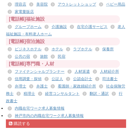
理容店
美容院
アウトレットショップ
ベビー用品
家電量販店
[電話帳]福祉施設
グループホーム
介護施設
在宅介護サービス
老人
福祉施設・有料老人ホーム
[電話帳]宿泊施設
ビジネスホテル
ホテル
ラブホテル
保養所
公共の宿
旅館
民宿
[電話帳]専門職・人材
ファイナンシャルプランナー
人材派遣
人材紹介所
信用調査・探偵
公証人
公認会計士
司法書士
弁理士
弁護士
看護師・家政婦紹介所
社会保険労
務士
税理士
経営コンサルタント
翻訳・通訳
行
政書士
内職在宅ワーク求人募集情報
神戸市内の内職在宅ワーク求人募集情報
購読する