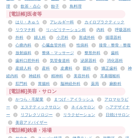
理
飲茶・点心
餃子
鳥料理
[電話帳]医者等
はり・きゅう
アレルギー科
カイロプラクティック
リウマチ科
リハビリテーション科
内科
呼吸器科
外科
婦人科
小児科
形成外科
循環器科
心療内科
心臓血管外科
性病科
接骨・整骨・整復
放射線科
整体・マッサージ
整形外科
歯科
歯科口腔外科
気管食道科
泌尿器科
消化器科
産婦人科
産科
皮膚科
眼科
矯正歯科
神
経内科
神経科
精神科
美容外科
耳鼻咽喉科
肛門科
胃腸科
脳神経外科
薬局
麻酔科
[電話帳]美容・サロン
かつら・毛髪業
まつげ・アイラッシュ
アロマセラピ
ー
エステティックサロン
ネイルサロン
ヘアデザイナ
ー
リフレクソロジー
リラクゼーション
日焼けサロン
美容アドバイザー
[電話帳]銭湯・浴場