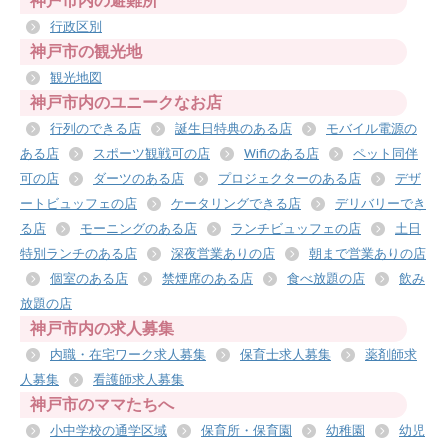
神戸市内の避難所
行政区別
神戸市の観光地
観光地図
神戸市内のユニークなお店
行列のできる店
誕生日特典のある店
モバイル電源の
ある店
スポーツ観戦可の店
Wifiのある店
ペット同伴
可の店
ダーツのある店
プロジェクターのある店
デザ
ートビュッフェの店
ケータリングできる店
デリバリーでき
る店
モーニングのある店
ランチビュッフェの店
土日
特別ランチのある店
深夜営業ありの店
朝まで営業ありの店
個室のある店
禁煙席のある店
食べ放題の店
飲み
放題の店
神戸市内の求人募集
内職・在宅ワーク求人募集
保育士求人募集
薬剤師求
人募集
看護師求人募集
神戸市のママたちへ
小中学校の通学区域
保育所・保育園
幼稚園
幼児