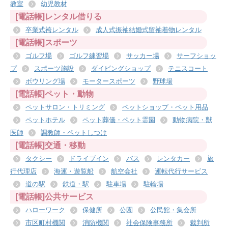
教室
幼児教材
[電話帳]レンタル借りる
卒業式袴レンタル
成人式振袖結婚式留袖着物レンタル
[電話帳]スポーツ
ゴルフ場
ゴルフ練習場
サッカー場
サーフショッ
プ
スポーツ施設
ダイビングショップ
テニスコート
ボウリング場
モータースポーツ
野球場
[電話帳]ペット・動物
ペットサロン・トリミング
ペットショップ・ペット用品
ペットホテル
ペット葬儀・ペット霊園
動物病院・獣
医師
調教師・ペットしつけ
[電話帳]交通・移動
タクシー
ドライブイン
バス
レンタカー
旅
行代理店
海運・遊覧船
航空会社
運転代行サービス
道の駅
鉄道・駅
駐車場
駐輪場
[電話帳]公共サービス
ハローワーク
保健所
公園
公民館・集会所
市区町村機関
消防機関
社会保険事務所
裁判所