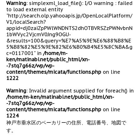
Warning
: simplexml_load_file(): I/O warning : failed
to load external entity
"http://search.olp.yahooapis.jp/OpenLocalPlatform/
V1/localSearch?
appid=dj0zaiZpPWlWNDNTS2dhOTBVRSZzPWNvbnN
1bWVyc2VjcmV0Jng9OGU-
&results=100&query=%E7%A5%9E%E6%88%B8%E
5%B8%82%E5%9E%82%E6%B0%B4%E5%8C%BA&g
c=0117001" in
/home/m-
ken/matinabi.net/public_html/xn-
-7stq7g66z/wp/wp-
content/themes/micata/functions.php
on line
1222
Warning
: Invalid argument supplied for foreach() in
/home/m-ken/matinabi.net/public_html/xn-
-7stq7g66z/wp/wp-
content/themes/micata/functions.php
on line
1224
神戸市垂水区のベーカリーの住所、電話番号、地図で
す。