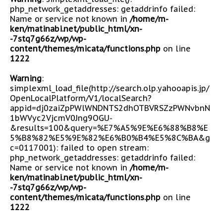
php_network_getaddresses: getaddrinfo failed:
Name or service not known in
/home/m-
ken/matinabi.net/public_html/xn-
-7stq7g66z/wp/wp-
content/themes/micata/functions.php
on line
1222
Warning
:
simplexml_load_file(http://search.olp.yahooapis.jp/
OpenLocalPlatform/V1/localSearch?
appid=dj0zaiZpPWlWNDNTS2dhOTBVRSZzPWNvbnN
1bWVyc2VjcmV0Jng9OGU-
&results=100&query=%E7%A5%9E%E6%88%B8%E
5%B8%82%E5%9E%82%E6%B0%B4%E5%8C%BA&g
c=0117001): failed to open stream:
php_network_getaddresses: getaddrinfo failed:
Name or service not known in
/home/m-
ken/matinabi.net/public_html/xn-
-7stq7g66z/wp/wp-
content/themes/micata/functions.php
on line
1222