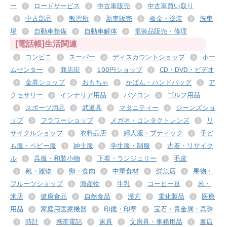
ー
ロードサービス
中古車販売
中古車買い取り
中古部品
教習所
新車販売
板金・塗装
洗車
場
自動車整備
自動車解体
電装品販売・修理
[電話帳]生活関連
コンビニ
スーパー
ディスカウントショップ
ホー
ムセンター
商店街
100円ショップ
CD・DVD・ビデオ
金券ショップ
おもちゃ
かばん・ハンドバッグ
ア
クセサリー
インテリア用品
パソコン
ゴルフ用品
スポーツ用品
武道具
マタニティー
ジーンズショ
ップ
フラワーショップ
メガネ・コンタクトレンズ
リ
サイクルショップ
衣料品店
婦人服・ブティック
子ど
も服・ベビー服
紳士服
学生服・制服
古着・リサイク
ル
呉服・和装小物
下着・ランジェリー
毛皮
靴・履物
卵・食肉
中華食材
鮮魚店
果物・
フルーツショップ
海産物
牛乳
コーヒー豆
米・
米店
健康食品
自然食品
漢方
電化製品
医療
用品
家庭用医療機器
印鑑・印章
宝石・貴金属・真珠
時計
携帯電話
家具
文房具・事務用品
書店