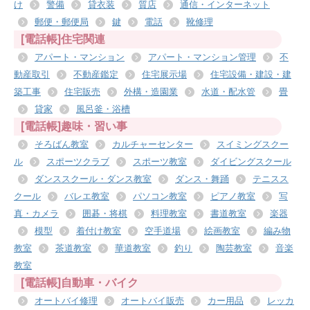
け
警備
貸衣装
質店
通信・インターネット
郵便・郵便局
鍵
電話
靴修理
[電話帳]住宅関連
アパート・マンション
アパート・マンション管理
不
動産取引
不動産鑑定
住宅展示場
住宅設備・建設・建
築工事
住宅販売
外構・造園業
水道・配水管
畳
貸家
風呂釜・浴槽
[電話帳]趣味・習い事
そろばん教室
カルチャーセンター
スイミングスクー
ル
スポーツクラブ
スポーツ教室
ダイビングスクール
ダンススクール・ダンス教室
ダンス・舞踊
テニスス
クール
バレエ教室
パソコン教室
ピアノ教室
写
真・カメラ
囲碁・将棋
料理教室
書道教室
楽器
模型
着付け教室
空手道場
絵画教室
編み物
教室
茶道教室
華道教室
釣り
陶芸教室
音楽
教室
[電話帳]自動車・バイク
オートバイ修理
オートバイ販売
カー用品
レッカ