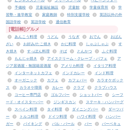
ビジネススクール
フリースクール
ベビーシッター
予備校
児童福祉施設
児童館
学童保育所
学
習塾・進学教室
家庭教師
特別支援学校
英語以外の外
国語学校
英語学校
通信教育
[電話帳]グルメ
あんこう料理
うどん
うなぎ
おでん
おばん
ざい
お好み/たこ焼き
かに料理
しゃぶしゃぶ
す
き焼き
すっぽん料理
そば
とんかつ
ふぐ料理
もんじゃ焼き
アイスクリーム・クレープ・パフェ
ア
ジア居酒屋・無国籍居酒屋
アメリカ料理
イタリア料理
インターネットカフェ
インドカレー
インド料理
オーガニック
カフェ
カフェバー
カラオケボック
ス
カラオケ喫茶
カレー
クラブ
クラブハウス
コーヒー専門店
ゴルフバー
ショットバー
シーフ
ード・オイスターバー
ジンギスカン
ステーキ・ハンバーグ
スペイン料理
タイ料理
ダイニングバー
ダーツバ
ー
トルコ料理
ドイツ料理
ハワイ料理
ハンバー
ガー
バイキング
バル・バール
バー
バーベキュ