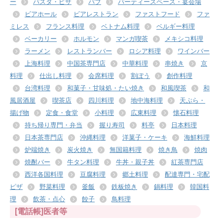
ー
パスタ・ピザ
パブ
パーティースペース・宴会場
ビアホール
ビアレストラン
ファストフード
ファ
ミレス
フランス料理
ベトナム料理
ベルギー料理
ベーカリー
ホルモン
マンガ喫茶
メキシコ料理
ラーメン
レストランバー
ロシア料理
ワインバー
上海料理
中国茶専門店
中華料理
串焼き
京
料理
仕出し料理
会席料理
割ぽう
創作料理
台湾料理
和菓子・甘味処・たい焼き
和風喫茶
和
風居酒屋
喫茶店
四川料理
地中海料理
天ぷら・
揚げ物
定食・食堂
小料理
広東料理
懐石料理
持ち帰り専門・弁当
握り寿司
料亭
日本料理
日本茶専門店
沖縄料理
洋菓子・ケーキ
海鮮料理
炉端焼き
炭火焼き
無国籍料理
焼き鳥
焼肉
焼酎バー
牛タン料理
牛丼・親子丼
紅茶専門店
西洋各国料理
豆腐料理
郷土料理
配達専門・宅配
ピザ
野菜料理
釜飯
鉄板焼き
鍋料理
韓国料
理
飲茶・点心
餃子
鳥料理
[電話帳]医者等