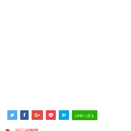
B!
LINEへ送る