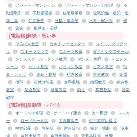
アパート・マンション
アパート・マンション管理
不
動産取引
不動産鑑定
住宅展示場
住宅設備・建設・建
築工事
住宅販売
外構・造園業
水道・配水管
畳
貸家
風呂釜・浴槽
[電話帳]趣味・習い事
そろばん教室
カルチャーセンター
スイミングスクー
ル
スポーツクラブ
スポーツ教室
ダイビングスクール
ダンススクール・ダンス教室
ダンス・舞踊
テニスス
クール
バレエ教室
パソコン教室
ピアノ教室
写
真・カメラ
囲碁・将棋
料理教室
書道教室
楽器
模型
着付け教室
空手道場
絵画教室
編み物
教室
茶道教室
華道教室
釣り
陶芸教室
音楽
教室
[電話帳]自動車・バイク
オートバイ修理
オートバイ販売
カー用品
レッカ
ー
ロードサービス
中古車販売
中古車買い取り
中古部品
教習所
新車販売
板金・塗装
洗車
場
自動車整備
自動車解体
電装品販売・修理