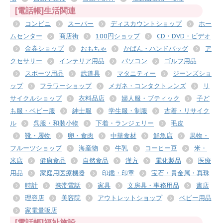
[電話帳]生活関連
コンビニ
スーパー
ディスカウントショップ
ホー
ムセンター
商店街
100円ショップ
CD・DVD・ビデオ
金券ショップ
おもちゃ
かばん・ハンドバッグ
ア
クセサリー
インテリア用品
パソコン
ゴルフ用品
スポーツ用品
武道具
マタニティー
ジーンズショ
ップ
フラワーショップ
メガネ・コンタクトレンズ
リ
サイクルショップ
衣料品店
婦人服・ブティック
子ど
も服・ベビー服
紳士服
学生服・制服
古着・リサイク
ル
呉服・和装小物
下着・ランジェリー
毛皮
靴・履物
卵・食肉
中華食材
鮮魚店
果物・
フルーツショップ
海産物
牛乳
コーヒー豆
米・
米店
健康食品
自然食品
漢方
電化製品
医療
用品
家庭用医療機器
印鑑・印章
宝石・貴金属・真珠
時計
携帯電話
家具
文房具・事務用品
書店
理容店
美容院
アウトレットショップ
ベビー用品
家電量販店
[電話帳]福祉施設