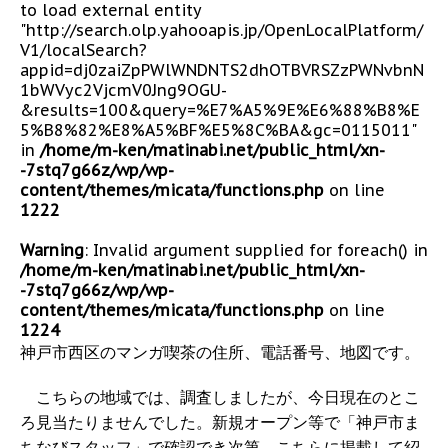
to load external entity
"http://search.olp.yahooapis.jp/OpenLocalPlatform/
V1/localSearch?
appid=dj0zaiZpPWlWNDNTS2dhOTBVRSZzPWNvbnN
1bWVyc2VjcmV0Jng9OGU-
&results=100&query=%E7%A5%9E%E6%88%B8%E
5%B8%82%E8%A5%BF%E5%8C%BA&gc=0115011"
in
/home/m-ken/matinabi.net/public_html/xn-
-7stq7g66z/wp/wp-
content/themes/micata/functions.php
on line
1222
Warning
: Invalid argument supplied for foreach() in
/home/m-ken/matinabi.net/public_html/xn-
-7stq7g66z/wp/wp-
content/themes/micata/functions.php
on line
1224
神戸市西区のマンガ喫茶の住所、電話番号、地図です。
こちらの地域では、調査しましたが、今日現在のとこ
ろ見当たりませんでした。新規オープン等で「神戸市ま
ちなびスタッフ」で確認でき次第、こちらに掲載して紹