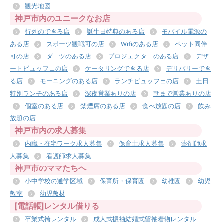
観光地図
神戸市内のユニークなお店
行列のできる店
誕生日特典のある店
モバイル電源の
ある店
スポーツ観戦可の店
Wifiのある店
ペット同伴
可の店
ダーツのある店
プロジェクターのある店
デザ
ートビュッフェの店
ケータリングできる店
デリバリーでき
る店
モーニングのある店
ランチビュッフェの店
土日
特別ランチのある店
深夜営業ありの店
朝まで営業ありの店
個室のある店
禁煙席のある店
食べ放題の店
飲み
放題の店
神戸市内の求人募集
内職・在宅ワーク求人募集
保育士求人募集
薬剤師求
人募集
看護師求人募集
神戸市のママたちへ
小中学校の通学区域
保育所・保育園
幼稚園
幼児
教室
幼児教材
[電話帳]レンタル借りる
卒業式袴レンタル
成人式振袖結婚式留袖着物レンタル