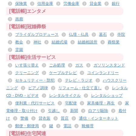
保険業
信用金庫
労働金庫
貸金業
銀行
[電話帳]エンタメ
画廊
[電話帳]冠婚葬祭
ブライダルプロデュース
仏壇・仏具
墓石
寺院
教会
神社
結婚式場
結婚相談所
葬祭業
霊園
[電話帳]生活サービス
いす張り替え
ごみ処理
ガス
ガソリンスタンド
クリーニング
ケーブルテレビ
コインランドリー
セキュリティー・防犯
テレビ・ラジオ
ハウスクリー
ニング
ピアノ調律
リフォーム・仕立て直し
レンタル
CD・DVD・ビデオ
レンタルサイクル
レンタルショップ
便利業・代行サービス
宅配便
家具修理・再生
家
電修理・取り付け
引越し
新聞
白アリ駆除
着付
け
警備
貸衣装
質店
通信・インターネット
郵便・郵便局
鍵
電話
靴修理
[電話帳]住宅関連