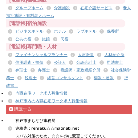
グループホーム
介護施設
在宅介護サービス
老人
福祉施設・有料老人ホーム
[電話帳]宿泊施設
ビジネスホテル
ホテル
ラブホテル
保養所
公共の宿
旅館
民宿
[電話帳]専門職・人材
ファイナンシャルプランナー
人材派遣
人材紹介所
信用調査・探偵
公証人
公認会計士
司法書士
弁理士
弁護士
看護師・家政婦紹介所
社会保険労
務士
税理士
経営コンサルタント
翻訳・通訳
行
政書士
内職在宅ワーク求人募集情報
神戸市内の内職在宅ワーク求人募集情報
購読する
神戸市まちなび事務局
連絡先：renraku☆☆matinabi.net
スパム対策のため、☆☆を@に変更してください。