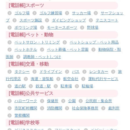
[電話帳]スポーツ
ゴルフ場
ゴルフ練習場
サッカー場
サーフショッ
プ
スポーツ施設
ダイビングショップ
テニスコート
ボウリング場
モータースポーツ
野球場
[電話帳]ペット・動物
ペットサロン・トリミング
ペットショップ・ペット用品
ペットホテル
ペット葬儀・ペット霊園
動物病院・獣
医師
調教師・ペットしつけ
[電話帳]交通・移動
タクシー
ドライブイン
バス
レンタカー
旅
行代理店
海運・遊覧船
航空会社
運転代行サービス
道の駅
鉄道・駅
駐車場
駐輪場
[電話帳]公共サービス
ハローワーク
保健所
公園
公民館・集会所
市区町村機関
消防機関
社会保険事務所
裁判所
警察機関
[電話帳]学校等