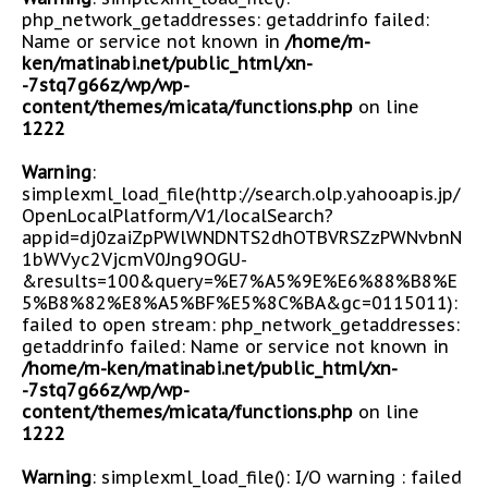
php_network_getaddresses: getaddrinfo failed:
Name or service not known in
/home/m-
ken/matinabi.net/public_html/xn-
-7stq7g66z/wp/wp-
content/themes/micata/functions.php
on line
1222
Warning
:
simplexml_load_file(http://search.olp.yahooapis.jp/
OpenLocalPlatform/V1/localSearch?
appid=dj0zaiZpPWlWNDNTS2dhOTBVRSZzPWNvbnN
1bWVyc2VjcmV0Jng9OGU-
&results=100&query=%E7%A5%9E%E6%88%B8%E
5%B8%82%E8%A5%BF%E5%8C%BA&gc=0115011):
failed to open stream: php_network_getaddresses:
getaddrinfo failed: Name or service not known in
/home/m-ken/matinabi.net/public_html/xn-
-7stq7g66z/wp/wp-
content/themes/micata/functions.php
on line
1222
Warning
: simplexml_load_file(): I/O warning : failed