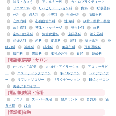
はり・きゅう
アレルギー科
カイロプラクティック
リウマチ科
リハビリテーション科
内科
呼吸器科
外科
婦人科
小児科
形成外科
循環器科
心療内科
心臓血管外科
性病科
接骨・整骨・整復
放射線科
整体・マッサージ
整形外科
歯科
歯科口腔外科
気管食道科
泌尿器科
消化器科
産婦人科
産科
皮膚科
眼科
矯正歯科
神
経内科
神経科
精神科
美容外科
耳鼻咽喉科
肛門科
胃腸科
脳神経外科
薬局
麻酔科
[電話帳]美容・サロン
かつら・毛髪業
まつげ・アイラッシュ
アロマセラピ
ー
エステティックサロン
ネイルサロン
ヘアデザイナ
ー
リフレクソロジー
リラクゼーション
日焼けサロン
美容アドバイザー
[電話帳]銭湯・浴場
サウナ
スーパー銭湯
健康ランド
岩盤浴
温
泉浴場
銭湯
[電話帳]金融