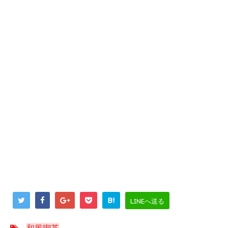
B!
LINEへ送る