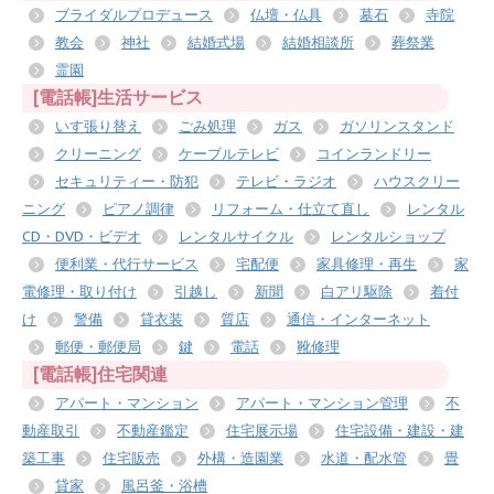
ブライダルプロデュース
仏壇・仏具
墓石
寺院
教会
神社
結婚式場
結婚相談所
葬祭業
霊園
[電話帳]生活サービス
いす張り替え
ごみ処理
ガス
ガソリンスタンド
クリーニング
ケーブルテレビ
コインランドリー
セキュリティー・防犯
テレビ・ラジオ
ハウスクリー
ニング
ピアノ調律
リフォーム・仕立て直し
レンタル
CD・DVD・ビデオ
レンタルサイクル
レンタルショップ
便利業・代行サービス
宅配便
家具修理・再生
家
電修理・取り付け
引越し
新聞
白アリ駆除
着付
け
警備
貸衣装
質店
通信・インターネット
郵便・郵便局
鍵
電話
靴修理
[電話帳]住宅関連
アパート・マンション
アパート・マンション管理
不
動産取引
不動産鑑定
住宅展示場
住宅設備・建設・建
築工事
住宅販売
外構・造園業
水道・配水管
畳
貸家
風呂釜・浴槽