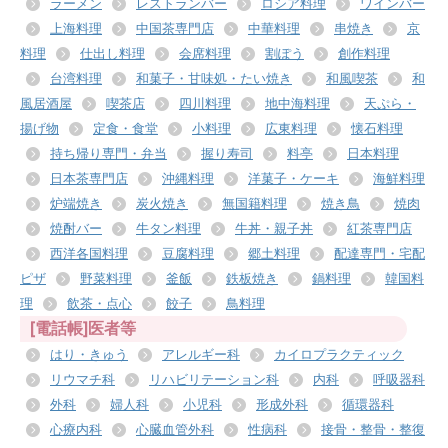
ラーメン
レストランバー
ロシア料理
ワインバー
上海料理
中国茶専門店
中華料理
串焼き
京
料理
仕出し料理
会席料理
割ぽう
創作料理
台湾料理
和菓子・甘味処・たい焼き
和風喫茶
和
風居酒屋
喫茶店
四川料理
地中海料理
天ぷら・
揚げ物
定食・食堂
小料理
広東料理
懐石料理
持ち帰り専門・弁当
握り寿司
料亭
日本料理
日本茶専門店
沖縄料理
洋菓子・ケーキ
海鮮料理
炉端焼き
炭火焼き
無国籍料理
焼き鳥
焼肉
焼酎バー
牛タン料理
牛丼・親子丼
紅茶専門店
西洋各国料理
豆腐料理
郷土料理
配達専門・宅配
ピザ
野菜料理
釜飯
鉄板焼き
鍋料理
韓国料
理
飲茶・点心
餃子
鳥料理
[電話帳]医者等
はり・きゅう
アレルギー科
カイロプラクティック
リウマチ科
リハビリテーション科
内科
呼吸器科
外科
婦人科
小児科
形成外科
循環器科
心療内科
心臓血管外科
性病科
接骨・整骨・整復