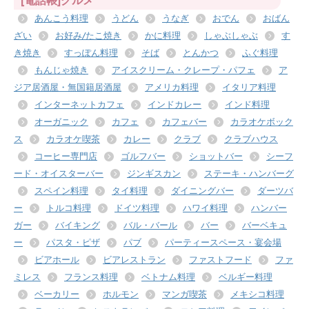
[電話帳]グルメ
あんこう料理
うどん
うなぎ
おでん
おばん
ざい
お好み/たこ焼き
かに料理
しゃぶしゃぶ
す
き焼き
すっぽん料理
そば
とんかつ
ふぐ料理
もんじゃ焼き
アイスクリーム・クレープ・パフェ
ア
ジア居酒屋・無国籍居酒屋
アメリカ料理
イタリア料理
インターネットカフェ
インドカレー
インド料理
オーガニック
カフェ
カフェバー
カラオケボック
ス
カラオケ喫茶
カレー
クラブ
クラブハウス
コーヒー専門店
ゴルフバー
ショットバー
シーフ
ード・オイスターバー
ジンギスカン
ステーキ・ハンバーグ
スペイン料理
タイ料理
ダイニングバー
ダーツバ
ー
トルコ料理
ドイツ料理
ハワイ料理
ハンバー
ガー
バイキング
バル・バール
バー
バーベキュ
ー
パスタ・ピザ
パブ
パーティースペース・宴会場
ビアホール
ビアレストラン
ファストフード
ファ
ミレス
フランス料理
ベトナム料理
ベルギー料理
ベーカリー
ホルモン
マンガ喫茶
メキシコ料理