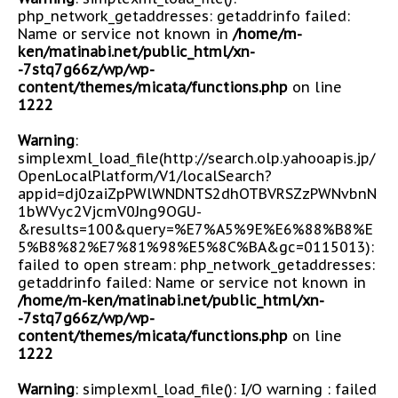
php_network_getaddresses: getaddrinfo failed:
Name or service not known in
/home/m-
ken/matinabi.net/public_html/xn-
-7stq7g66z/wp/wp-
content/themes/micata/functions.php
on line
1222
Warning
:
simplexml_load_file(http://search.olp.yahooapis.jp/
OpenLocalPlatform/V1/localSearch?
appid=dj0zaiZpPWlWNDNTS2dhOTBVRSZzPWNvbnN
1bWVyc2VjcmV0Jng9OGU-
&results=100&query=%E7%A5%9E%E6%88%B8%E
5%B8%82%E7%81%98%E5%8C%BA&gc=0115013):
failed to open stream: php_network_getaddresses:
getaddrinfo failed: Name or service not known in
/home/m-ken/matinabi.net/public_html/xn-
-7stq7g66z/wp/wp-
content/themes/micata/functions.php
on line
1222
Warning
: simplexml_load_file(): I/O warning : failed