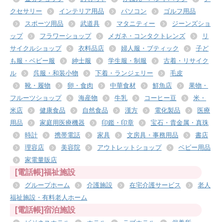
クセサリー
インテリア用品
パソコン
ゴルフ用品
スポーツ用品
武道具
マタニティー
ジーンズショ
ップ
フラワーショップ
メガネ・コンタクトレンズ
リ
サイクルショップ
衣料品店
婦人服・ブティック
子ど
も服・ベビー服
紳士服
学生服・制服
古着・リサイク
ル
呉服・和装小物
下着・ランジェリー
毛皮
靴・履物
卵・食肉
中華食材
鮮魚店
果物・
フルーツショップ
海産物
牛乳
コーヒー豆
米・
米店
健康食品
自然食品
漢方
電化製品
医療
用品
家庭用医療機器
印鑑・印章
宝石・貴金属・真珠
時計
携帯電話
家具
文房具・事務用品
書店
理容店
美容院
アウトレットショップ
ベビー用品
家電量販店
[電話帳]福祉施設
グループホーム
介護施設
在宅介護サービス
老人
福祉施設・有料老人ホーム
[電話帳]宿泊施設