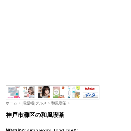
ホーム
>
[電話帳]グルメ
>
和風喫茶
>
神戸市灘区の和風喫茶
Warning
: simplexml_load_file():