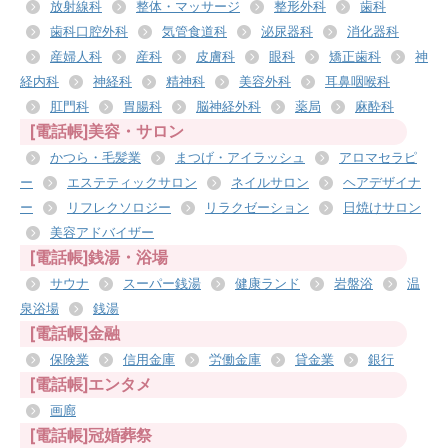
放射線科
整体・マッサージ
整形外科
歯科
歯科口腔外科
気管食道科
泌尿器科
消化器科
産婦人科
産科
皮膚科
眼科
矯正歯科
神
経内科
神経科
精神科
美容外科
耳鼻咽喉科
肛門科
胃腸科
脳神経外科
薬局
麻酔科
[電話帳]美容・サロン
かつら・毛髪業
まつげ・アイラッシュ
アロマセラピ
ー
エステティックサロン
ネイルサロン
ヘアデザイナ
ー
リフレクソロジー
リラクゼーション
日焼けサロン
美容アドバイザー
[電話帳]銭湯・浴場
サウナ
スーパー銭湯
健康ランド
岩盤浴
温
泉浴場
銭湯
[電話帳]金融
保険業
信用金庫
労働金庫
貸金業
銀行
[電話帳]エンタメ
画廊
[電話帳]冠婚葬祭