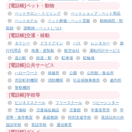
[電話帳]ペット・動物
ペットサロン・トリミング
ペットショップ・ペット用品
ペットホテル
ペット葬儀・ペット霊園
動物病院・獣
医師
調教師・ペットしつけ
[電話帳]交通・移動
タクシー
ドライブイン
バス
レンタカー
旅
行代理店
海運・遊覧船
航空会社
運転代行サービス
道の駅
鉄道・駅
駐車場
駐輪場
[電話帳]公共サービス
ハローワーク
保健所
公園
公民館・集会所
市区町村機関
消防機関
社会保険事務所
裁判所
警察機関
[電話帳]学校等
ビジネススクール
フリースクール
ベビーシッター
予備校
児童福祉施設
児童館
学童保育所
学
習塾・進学教室
家庭教師
特別支援学校
英語以外の外
国語学校
英語学校
通信教育