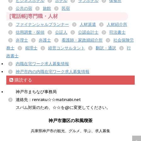
ビジネスホテル
ホテル
ラブホテル
保養所
公共の宿
旅館
民宿
[電話帳]専門職・人材
ファイナンシャルプランナー
人材派遣
人材紹介所
信用調査・探偵
公証人
公認会計士
司法書士
弁理士
弁護士
看護師・家政婦紹介所
社会保険労
務士
税理士
経営コンサルタント
翻訳・通訳
行
政書士
内職在宅ワーク求人募集情報
神戸市内の内職在宅ワーク求人募集情報
購読する
神戸市まちなび事務局
連絡先：renraku☆☆matinabi.net
スパム対策のため、☆☆を@に変更してください。
神戸市灘区の和風喫茶
兵庫県神戸市の観光、グルメ、学ぶ、求人募集