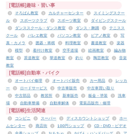
[電話帳]趣味・習い事
そろばん教室
カルチャーセンター
スイミングスクー
ル
スポーツクラブ
スポーツ教室
ダイビングスクール
ダンススクール・ダンス教室
ダンス・舞踊
テニスス
クール
バレエ教室
パソコン教室
ピアノ教室
写
真・カメラ
囲碁・将棋
料理教室
書道教室
楽器
模型
着付け教室
空手道場
絵画教室
編み物
教室
茶道教室
華道教室
釣り
陶芸教室
音楽
教室
[電話帳]自動車・バイク
オートバイ修理
オートバイ販売
カー用品
レッカ
ー
ロードサービス
中古車販売
中古車買い取り
中古部品
教習所
新車販売
板金・塗装
洗車
場
自動車整備
自動車解体
電装品販売・修理
[電話帳]生活関連
コンビニ
スーパー
ディスカウントショップ
ホー
ムセンター
商店街
100円ショップ
CD・DVD・ビデオ
金券ショップ
おもちゃ
かばん・ハンドバッグ
ア