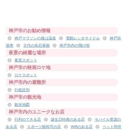
神戸市のお勧め情報
神戸マラソンの後は温泉
電動レンタサイクル
神戸街
遊券
古代の化石発掘
神戸市内の飛び地
夜景の綺麗な場所
夜景スポット
神戸市の映画ロケ地
ロケスポット
神戸市内の避難所
行政区別
神戸市の観光地
観光地図
神戸市内のユニークなお店
行列のできる店
誕生日特典のある店
モバイル電源の
ある店
スポーツ観戦可の店
Wifiのある店
ペット同伴