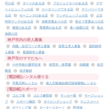
可の店
ダーツのある店
プロジェクターのある店
デザ
ートビュッフェの店
ケータリングできる店
デリバリーでき
る店
モーニングのある店
ランチビュッフェの店
土日
特別ランチのある店
深夜営業ありの店
朝まで営業ありの店
個室のある店
禁煙席のある店
食べ放題の店
飲み
放題の店
神戸市内の求人募集
内職・在宅ワーク求人募集
保育士求人募集
薬剤師求
人募集
看護師求人募集
神戸市のママたちへ
小中学校の通学区域
保育所・保育園
幼稚園
幼児
教室
幼児教材
[電話帳]レンタル借りる
卒業式袴レンタル
成人式振袖結婚式留袖着物レンタル
[電話帳]スポーツ
ゴルフ場
ゴルフ練習場
サッカー場
サーフショッ
プ
スポーツ施設
ダイビングショップ
テニスコート
ボウリング場
モータースポーツ
野球場