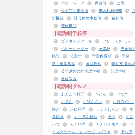
ハローワーク
保健所
公園
公民館・集会所
市区町村機関
防機関
社会保険事務所
裁判所
警察機関
[電話帳]学校等
ビジネススクール
フリースクール
ベビーシッター
予備校
児童福
施設
児童館
学童保育所
学習
塾・進学教室
家庭教師
特別支援学校
英語以外の外国語学校
英語学校
通信教育
[電話帳]グルメ
あんこう料理
うどん
うなぎ
おでん
おばんざい
お好み/たこ
焼き
かに料理
しゃぶしゃぶ
す
き焼き
すっぽん料理
そば
とん
かつ
ふぐ料理
もんじゃ焼き
ア
イスクリーム・クレープ・パフェ
アジア