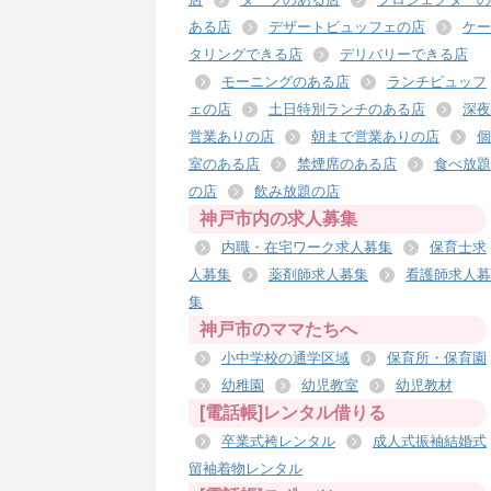
ある店
デザートビュッフェの店
ケー
タリングできる店
デリバリーできる店
モーニングのある店
ランチビュッフ
ェの店
土日特別ランチのある店
深夜
営業ありの店
朝まで営業ありの店
個
室のある店
禁煙席のある店
食べ放題
の店
飲み放題の店
神戸市内の求人募集
内職・在宅ワーク求人募集
保育士求
人募集
薬剤師求人募集
看護師求人募
集
神戸市のママたちへ
小中学校の通学区域
保育所・保育園
幼稚園
幼児教室
幼児教材
[電話帳]レンタル借りる
卒業式袴レンタル
成人式振袖結婚式
留袖着物レンタル