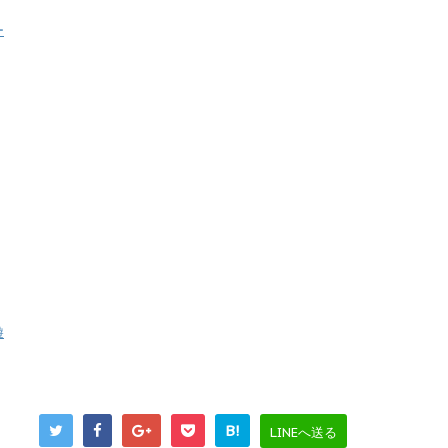
ー
遊
B!
LINEへ送る