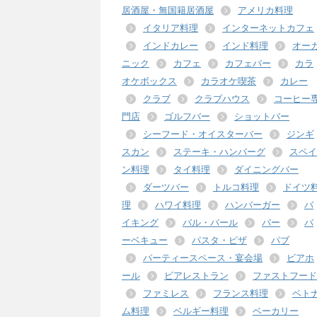
居酒屋・無国籍居酒屋
アメリカ料理
イタリア料理
インターネットカフェ
インドカレー
インド料理
オー
ニック
カフェ
カフェバー
カラ
オケボックス
カラオケ喫茶
カレー
クラブ
クラブハウス
コーヒー
門店
ゴルフバー
ショットバー
シーフード・オイスターバー
ジンギ
スカン
ステーキ・ハンバーグ
スペイ
ン料理
タイ料理
ダイニングバー
ダーツバー
トルコ料理
ドイツ
理
ハワイ料理
ハンバーガー
バ
イキング
バル・バール
バー
バ
ーベキュー
パスタ・ピザ
パブ
パーティースペース・宴会場
ビアホ
ール
ビアレストラン
ファストフード
ファミレス
フランス料理
ベト
ム料理
ベルギー料理
ベーカリー