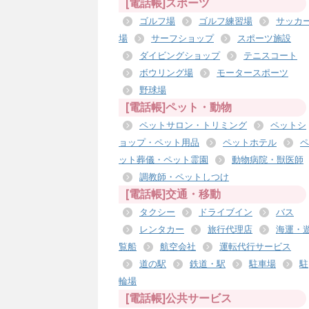
[電話帳]スポーツ
ゴルフ場
ゴルフ練習場
サッカ
場
サーフショップ
スポーツ施設
ダイビングショップ
テニスコート
ボウリング場
モータースポーツ
野球場
[電話帳]ペット・動物
ペットサロン・トリミング
ペットシ
ョップ・ペット用品
ペットホテル
ペ
ット葬儀・ペット霊園
動物病院・獣医師
調教師・ペットしつけ
[電話帳]交通・移動
タクシー
ドライブイン
バス
レンタカー
旅行代理店
海運・
覧船
航空会社
運転代行サービス
道の駅
鉄道・駅
駐車場
駐
輪場
[電話帳]公共サービス