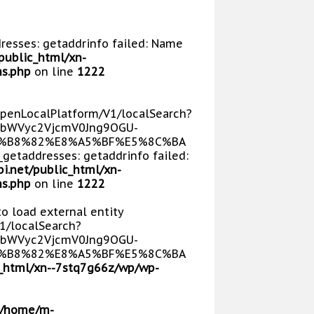
dresses: getaddrinfo failed: Name
public_html/xn-
s.php
on line
1222
/OpenLocalPlatform/V1/localSearch?
bWVyc2VjcmV0Jng9OGU-
5%B8%82%E8%A5%BF%E5%8C%BA
getaddresses: getaddrinfo failed:
i.net/public_html/xn-
s.php
on line
1222
 to load external entity
V1/localSearch?
bWVyc2VjcmV0Jng9OGU-
5%B8%82%E8%A5%BF%E5%8C%BA
_html/xn--7stq7g66z/wp/wp-
/home/m-