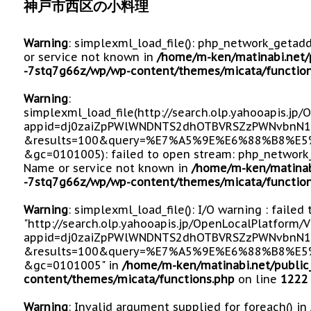
神戸市西区の小料理
Warning
: simplexml_load_file(): php_network_getad
or service not known in
/home/m-ken/matinabi.net/
-7stq7g66z/wp/wp-content/themes/micata/function
Warning
:
simplexml_load_file(http://search.olp.yahooapis.jp
appid=dj0zaiZpPWlWNDNTS2dhOTBVRSZzPWNvbnN1
&results=100&query=%E7%A5%9E%E6%88%B8%E
&gc=0101005): failed to open stream: php_network_
Name or service not known in
/home/m-ken/matinab
-7stq7g66z/wp/wp-content/themes/micata/function
Warning
: simplexml_load_file(): I/O warning : failed
"http://search.olp.yahooapis.jp/OpenLocalPlatform/
appid=dj0zaiZpPWlWNDNTS2dhOTBVRSZzPWNvbnN1
&results=100&query=%E7%A5%9E%E6%88%B8%E
&gc=0101005" in
/home/m-ken/matinabi.net/public
content/themes/micata/functions.php
on line
1222
Warning
: Invalid argument supplied for foreach() in