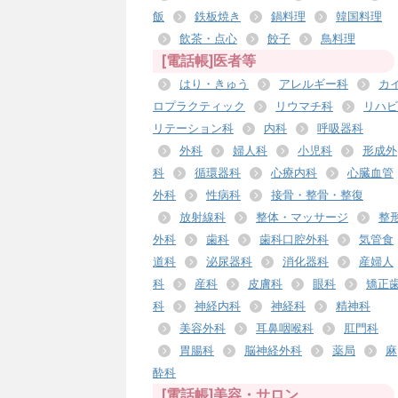
飯
鉄板焼き
鍋料理
韓国料理
飲茶・点心
餃子
鳥料理
[電話帳]医者等
はり・きゅう
アレルギー科
カ
ロプラクティック
リウマチ科
リハビ
リテーション科
内科
呼吸器科
外科
婦人科
小児科
形成外
科
循環器科
心療内科
心臓血管
外科
性病科
接骨・整骨・整復
放射線科
整体・マッサージ
整
外科
歯科
歯科口腔外科
気管食
道科
泌尿器科
消化器科
産婦人
科
産科
皮膚科
眼科
矯正
科
神経内科
神経科
精神科
美容外科
耳鼻咽喉科
肛門科
胃腸科
脳神経外科
薬局
麻
酔科
[電話帳]美容・サロン