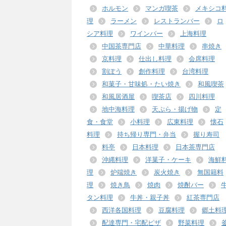
ホルモン
マンガ喫茶
メキシコ
理
ラーメン
レストランバー
ロ
シア料理
ワインバー
上海料理
中国茶専門店
中華料理
串焼き
京料理
仕出し料理
会席料理
割ぽう
創作料理
台湾料理
和菓子・甘味処・たい焼き
和風喫茶
和風居酒屋
喫茶店
四川料理
地中海料理
天ぷら・揚げ物
定
食・食堂
小料理
広東料理
懐石
料理
持ち帰り専門・弁当
握り寿司
料亭
日本料理
日本茶専門店
沖縄料理
洋菓子・ケーキ
海鮮
理
炉端焼き
炭火焼き
無国籍料
理
焼き鳥
焼肉
焼酎バー
タン料理
牛丼・親子丼
紅茶専門店
西洋各国料理
豆腐料理
郷土料
配達専門・宅配ピザ
野菜料理