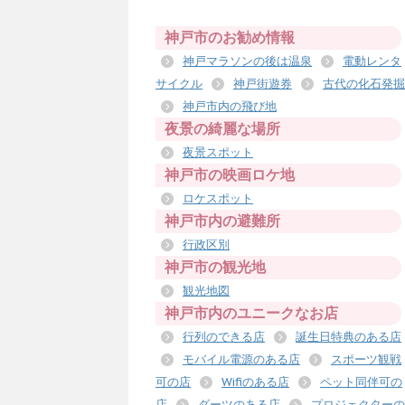
神戸市のお勧め情報
神戸マラソンの後は温泉
電動レンタ
サイクル
神戸街遊券
古代の化石発掘
神戸市内の飛び地
夜景の綺麗な場所
夜景スポット
神戸市の映画ロケ地
ロケスポット
神戸市内の避難所
行政区別
神戸市の観光地
観光地図
神戸市内のユニークなお店
行列のできる店
誕生日特典のある店
モバイル電源のある店
スポーツ観戦
可の店
Wifiのある店
ペット同伴可の
店
ダーツのある店
プロジェクターの