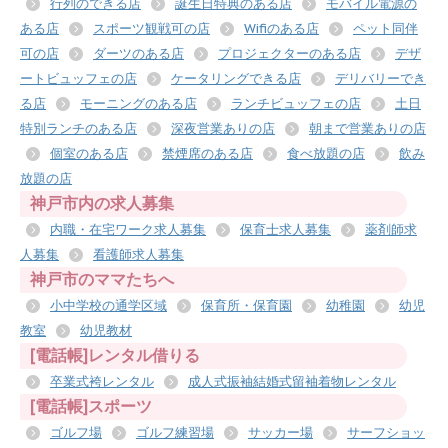
行列のできる店
誕生日特典のある店
モバイル電源の
ある店
スポーツ観戦可の店
Wifiのある店
ペット同伴
可の店
ダーツのある店
プロジェクターのある店
デザ
ートビュッフェの店
ケータリングできる店
デリバリーでき
る店
モーニングのある店
ランチビュッフェの店
土日
特別ランチのある店
深夜営業ありの店
朝まで営業ありの店
個室のある店
禁煙席のある店
食べ放題の店
飲み
放題の店
神戸市内の求人募集
内職・在宅ワーク求人募集
保育士求人募集
薬剤師求
人募集
看護師求人募集
神戸市のママたちへ
小中学校の通学区域
保育所・保育園
幼稚園
幼児
教室
幼児教材
[電話帳]レンタル借りる
卒業式袴レンタル
成人式振袖結婚式留袖着物レンタル
[電話帳]スポーツ
ゴルフ場
ゴルフ練習場
サッカー場
サーフショッ