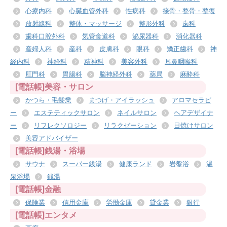
心療内科
心臓血管外科
性病科
接骨・整骨・整復
放射線科
整体・マッサージ
整形外科
歯科
歯科口腔外科
気管食道科
泌尿器科
消化器科
産婦人科
産科
皮膚科
眼科
矯正歯科
神
経内科
神経科
精神科
美容外科
耳鼻咽喉科
肛門科
胃腸科
脳神経外科
薬局
麻酔科
[電話帳]美容・サロン
かつら・毛髪業
まつげ・アイラッシュ
アロマセラピ
ー
エステティックサロン
ネイルサロン
ヘアデザイナ
ー
リフレクソロジー
リラクゼーション
日焼けサロン
美容アドバイザー
[電話帳]銭湯・浴場
サウナ
スーパー銭湯
健康ランド
岩盤浴
温
泉浴場
銭湯
[電話帳]金融
保険業
信用金庫
労働金庫
貸金業
銀行
[電話帳]エンタメ