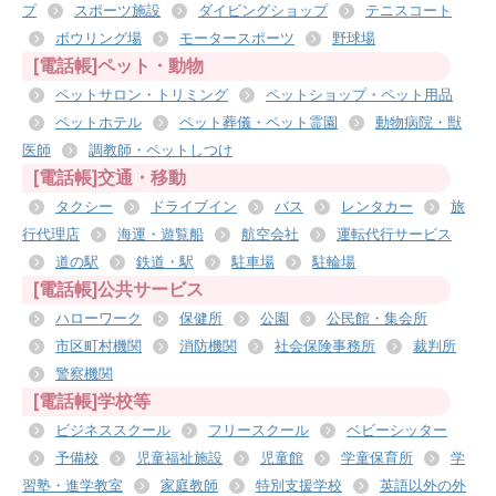
プ
スポーツ施設
ダイビングショップ
テニスコート
ボウリング場
モータースポーツ
野球場
[電話帳]ペット・動物
ペットサロン・トリミング
ペットショップ・ペット用品
ペットホテル
ペット葬儀・ペット霊園
動物病院・獣
医師
調教師・ペットしつけ
[電話帳]交通・移動
タクシー
ドライブイン
バス
レンタカー
旅
行代理店
海運・遊覧船
航空会社
運転代行サービス
道の駅
鉄道・駅
駐車場
駐輪場
[電話帳]公共サービス
ハローワーク
保健所
公園
公民館・集会所
市区町村機関
消防機関
社会保険事務所
裁判所
警察機関
[電話帳]学校等
ビジネススクール
フリースクール
ベビーシッター
予備校
児童福祉施設
児童館
学童保育所
学
習塾・進学教室
家庭教師
特別支援学校
英語以外の外