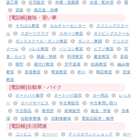
築工事
住宅販売
外構・造園業
水道・配水管
畳
貸家
風呂釜・浴槽
[電話帳]趣味・習い事
そろばん教室
カルチャーセンター
スイミングスクー
ル
スポーツクラブ
スポーツ教室
ダイビングスクール
ダンススクール・ダンス教室
ダンス・舞踊
テニスス
クール
バレエ教室
パソコン教室
ピアノ教室
写
真・カメラ
囲碁・将棋
料理教室
書道教室
楽器
模型
着付け教室
空手道場
絵画教室
編み物
教室
茶道教室
華道教室
釣り
陶芸教室
音楽
教室
[電話帳]自動車・バイク
オートバイ修理
オートバイ販売
カー用品
レッカ
ー
ロードサービス
中古車販売
中古車買い取り
中古部品
教習所
新車販売
板金・塗装
洗車
場
自動車整備
自動車解体
電装品販売・修理
[電話帳]生活関連
コンビニ
スーパー
ディスカウントショップ
ホー