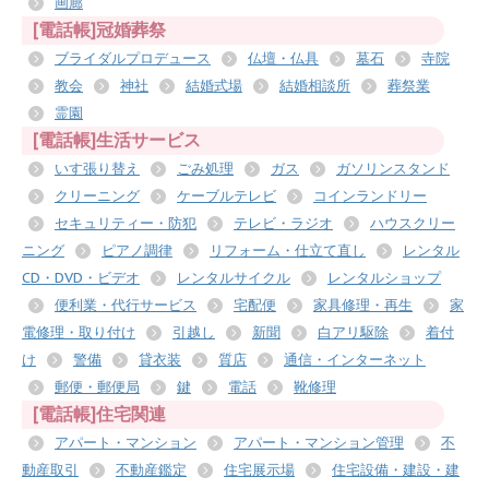
画廊
[電話帳]冠婚葬祭
ブライダルプロデュース
仏壇・仏具
墓石
寺院
教会
神社
結婚式場
結婚相談所
葬祭業
霊園
[電話帳]生活サービス
いす張り替え
ごみ処理
ガス
ガソリンスタンド
クリーニング
ケーブルテレビ
コインランドリー
セキュリティー・防犯
テレビ・ラジオ
ハウスクリー
ニング
ピアノ調律
リフォーム・仕立て直し
レンタル
CD・DVD・ビデオ
レンタルサイクル
レンタルショップ
便利業・代行サービス
宅配便
家具修理・再生
家
電修理・取り付け
引越し
新聞
白アリ駆除
着付
け
警備
貸衣装
質店
通信・インターネット
郵便・郵便局
鍵
電話
靴修理
[電話帳]住宅関連
アパート・マンション
アパート・マンション管理
不
動産取引
不動産鑑定
住宅展示場
住宅設備・建設・建