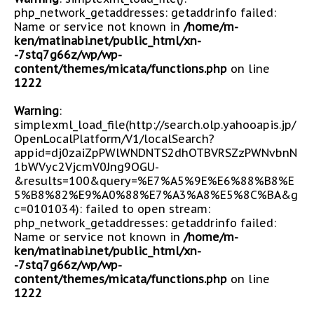
php_network_getaddresses: getaddrinfo failed:
Name or service not known in
/home/m-
ken/matinabi.net/public_html/xn-
-7stq7g66z/wp/wp-
content/themes/micata/functions.php
on line
1222
Warning
:
simplexml_load_file(http://search.olp.yahooapis.jp/
OpenLocalPlatform/V1/localSearch?
appid=dj0zaiZpPWlWNDNTS2dhOTBVRSZzPWNvbnN
1bWVyc2VjcmV0Jng9OGU-
&results=100&query=%E7%A5%9E%E6%88%B8%E
5%B8%82%E9%A0%88%E7%A3%A8%E5%8C%BA&g
c=0101034): failed to open stream:
php_network_getaddresses: getaddrinfo failed:
Name or service not known in
/home/m-
ken/matinabi.net/public_html/xn-
-7stq7g66z/wp/wp-
content/themes/micata/functions.php
on line
1222