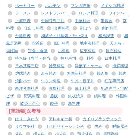
ベーカリー
ホルモン
マンガ喫茶
メキシコ料理
ラーメン
レストランバー
ロシア料理
ワインバー
上海料理
中国茶専門店
中華料理
串焼き
京
料理
仕出し料理
会席料理
割ぽう
創作料理
台湾料理
和菓子・甘味処・たい焼き
和風喫茶
和
風居酒屋
喫茶店
四川料理
地中海料理
天ぷら・
揚げ物
定食・食堂
小料理
広東料理
懐石料理
持ち帰り専門・弁当
握り寿司
料亭
日本料理
日本茶専門店
沖縄料理
洋菓子・ケーキ
海鮮料理
炉端焼き
炭火焼き
無国籍料理
焼き鳥
焼肉
焼酎バー
牛タン料理
牛丼・親子丼
紅茶専門店
西洋各国料理
豆腐料理
郷土料理
配達専門・宅配
ピザ
野菜料理
釜飯
鉄板焼き
鍋料理
韓国料
理
飲茶・点心
餃子
鳥料理
[電話帳]医者等
はり・きゅう
アレルギー科
カイロプラクティック
リウマチ科
リハビリテーション科
内科
呼吸器科
外科
婦人科
小児科
形成外科
循環器科