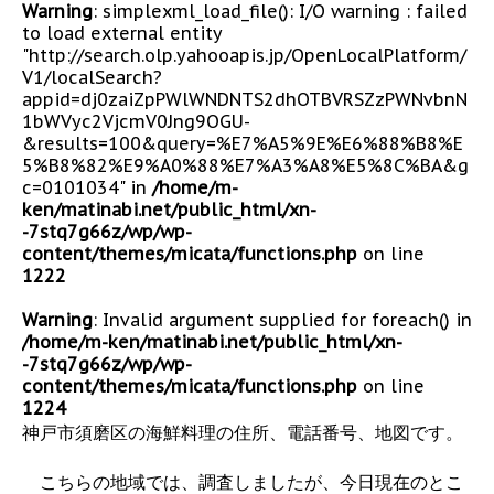
Warning
: simplexml_load_file(): I/O warning : failed
to load external entity
"http://search.olp.yahooapis.jp/OpenLocalPlatform/
V1/localSearch?
appid=dj0zaiZpPWlWNDNTS2dhOTBVRSZzPWNvbnN
1bWVyc2VjcmV0Jng9OGU-
&results=100&query=%E7%A5%9E%E6%88%B8%E
5%B8%82%E9%A0%88%E7%A3%A8%E5%8C%BA&g
c=0101034" in
/home/m-
ken/matinabi.net/public_html/xn-
-7stq7g66z/wp/wp-
content/themes/micata/functions.php
on line
1222
Warning
: Invalid argument supplied for foreach() in
/home/m-ken/matinabi.net/public_html/xn-
-7stq7g66z/wp/wp-
content/themes/micata/functions.php
on line
1224
神戸市須磨区の海鮮料理の住所、電話番号、地図です。
こちらの地域では、調査しましたが、今日現在のとこ