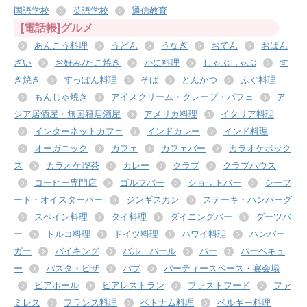
国語学校
英語学校
通信教育
[電話帳]グルメ
あんこう料理
うどん
うなぎ
おでん
おばん
ざい
お好み/たこ焼き
かに料理
しゃぶしゃぶ
す
き焼き
すっぽん料理
そば
とんかつ
ふぐ料理
もんじゃ焼き
アイスクリーム・クレープ・パフェ
ア
ジア居酒屋・無国籍居酒屋
アメリカ料理
イタリア料理
インターネットカフェ
インドカレー
インド料理
オーガニック
カフェ
カフェバー
カラオケボック
ス
カラオケ喫茶
カレー
クラブ
クラブハウス
コーヒー専門店
ゴルフバー
ショットバー
シーフ
ード・オイスターバー
ジンギスカン
ステーキ・ハンバーグ
スペイン料理
タイ料理
ダイニングバー
ダーツバ
ー
トルコ料理
ドイツ料理
ハワイ料理
ハンバー
ガー
バイキング
バル・バール
バー
バーベキュ
ー
パスタ・ピザ
パブ
パーティースペース・宴会場
ビアホール
ビアレストラン
ファストフード
ファ
ミレス
フランス料理
ベトナム料理
ベルギー料理