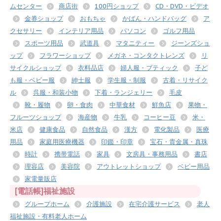
ムセンター
商店街
100円ショップ
CD・DVD・ビデオ
金券ショップ
おもちゃ
かばん・ハンドバッグ
ア
クセサリー
インテリア用品
パソコン
ゴルフ用品
スポーツ用品
武道具
マタニティー
ジーンズショ
ップ
フラワーショップ
メガネ・コンタクトレンズ
リ
サイクルショップ
衣料品店
婦人服・ブティック
子ど
も服・ベビー服
紳士服
学生服・制服
古着・リサイク
ル
呉服・和装小物
下着・ランジェリー
毛皮
靴・履物
卵・食肉
中華食材
鮮魚店
果物・
フルーツショップ
海産物
牛乳
コーヒー豆
米・
米店
健康食品
自然食品
漢方
電化製品
医療
用品
家庭用医療機器
印鑑・印章
宝石・貴金属・真珠
時計
携帯電話
家具
文房具・事務用品
書店
理容店
美容院
アウトレットショップ
ベビー用品
家電量販店
[電話帳]福祉施設
グループホーム
介護施設
在宅介護サービス
老人
福祉施設・有料老人ホーム