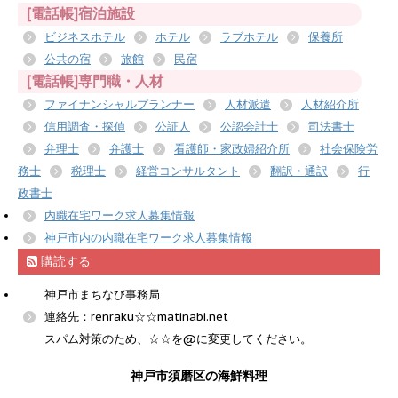
[電話帳]宿泊施設
ビジネスホテル
ホテル
ラブホテル
保養所
公共の宿
旅館
民宿
[電話帳]専門職・人材
ファイナンシャルプランナー
人材派遣
人材紹介所
信用調査・探偵
公証人
公認会計士
司法書士
弁理士
弁護士
看護師・家政婦紹介所
社会保険労
務士
税理士
経営コンサルタント
翻訳・通訳
行
政書士
内職在宅ワーク求人募集情報
神戸市内の内職在宅ワーク求人募集情報
購読する
神戸市まちなび事務局
連絡先：renraku☆☆matinabi.net
スパム対策のため、☆☆を@に変更してください。
神戸市須磨区の海鮮料理