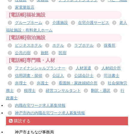
家電量販店
[電話帳]福祉施設
グループホーム
介護施設
在宅介護サービス
老人
福祉施設・有料老人ホーム
[電話帳]宿泊施設
ビジネスホテル
ホテル
ラブホテル
保養所
公共の宿
旅館
民宿
[電話帳]専門職・人材
ファイナンシャルプランナー
人材派遣
人材紹介所
信用調査・探偵
公証人
公認会計士
司法書士
弁理士
弁護士
看護師・家政婦紹介所
社会保険労
務士
税理士
経営コンサルタント
翻訳・通訳
行
政書士
内職在宅ワーク求人募集情報
神戸市内の内職在宅ワーク求人募集情報
購読する
神戸市まちなび事務局