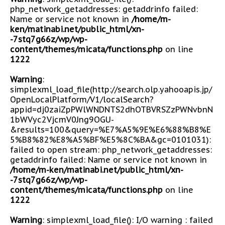
php_network_getaddresses: getaddrinfo failed:
Name or service not known in
/home/m-
ken/matinabi.net/public_html/xn-
-7stq7g66z/wp/wp-
content/themes/micata/functions.php
on line
1222
Warning
:
simplexml_load_file(http://search.olp.yahooapis.jp/
OpenLocalPlatform/V1/localSearch?
appid=dj0zaiZpPWlWNDNTS2dhOTBVRSZzPWNvbnN
1bWVyc2VjcmV0Jng9OGU-
&results=100&query=%E7%A5%9E%E6%88%B8%E
5%B8%82%E8%A5%BF%E5%8C%BA&gc=0101031):
failed to open stream: php_network_getaddresses:
getaddrinfo failed: Name or service not known in
/home/m-ken/matinabi.net/public_html/xn-
-7stq7g66z/wp/wp-
content/themes/micata/functions.php
on line
1222
Warning
: simplexml_load_file(): I/O warning : failed