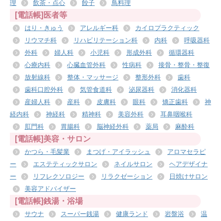
理
飲茶・点心
餃子
鳥料理
[電話帳]医者等
はり・きゅう
アレルギー科
カイロプラクティック
リウマチ科
リハビリテーション科
内科
呼吸器科
外科
婦人科
小児科
形成外科
循環器科
心療内科
心臓血管外科
性病科
接骨・整骨・整復
放射線科
整体・マッサージ
整形外科
歯科
歯科口腔外科
気管食道科
泌尿器科
消化器科
産婦人科
産科
皮膚科
眼科
矯正歯科
神
経内科
神経科
精神科
美容外科
耳鼻咽喉科
肛門科
胃腸科
脳神経外科
薬局
麻酔科
[電話帳]美容・サロン
かつら・毛髪業
まつげ・アイラッシュ
アロマセラピ
ー
エステティックサロン
ネイルサロン
ヘアデザイナ
ー
リフレクソロジー
リラクゼーション
日焼けサロン
美容アドバイザー
[電話帳]銭湯・浴場
サウナ
スーパー銭湯
健康ランド
岩盤浴
温