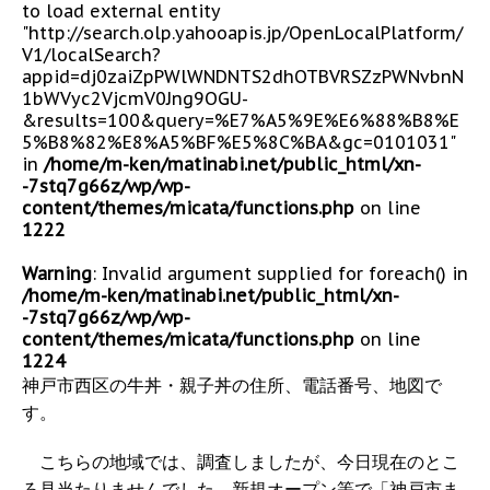
to load external entity
"http://search.olp.yahooapis.jp/OpenLocalPlatform/
V1/localSearch?
appid=dj0zaiZpPWlWNDNTS2dhOTBVRSZzPWNvbnN
1bWVyc2VjcmV0Jng9OGU-
&results=100&query=%E7%A5%9E%E6%88%B8%E
5%B8%82%E8%A5%BF%E5%8C%BA&gc=0101031"
in
/home/m-ken/matinabi.net/public_html/xn-
-7stq7g66z/wp/wp-
content/themes/micata/functions.php
on line
1222
Warning
: Invalid argument supplied for foreach() in
/home/m-ken/matinabi.net/public_html/xn-
-7stq7g66z/wp/wp-
content/themes/micata/functions.php
on line
1224
神戸市西区の牛丼・親子丼の住所、電話番号、地図で
す。
こちらの地域では、調査しましたが、今日現在のとこ
ろ見当たりませんでした。新規オープン等で「神戸市ま