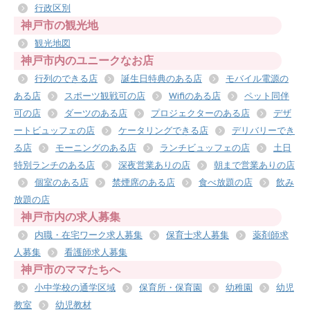
行政区別
神戸市の観光地
観光地図
神戸市内のユニークなお店
行列のできる店
誕生日特典のある店
モバイル電源の
ある店
スポーツ観戦可の店
Wifiのある店
ペット同伴
可の店
ダーツのある店
プロジェクターのある店
デザ
ートビュッフェの店
ケータリングできる店
デリバリーでき
る店
モーニングのある店
ランチビュッフェの店
土日
特別ランチのある店
深夜営業ありの店
朝まで営業ありの店
個室のある店
禁煙席のある店
食べ放題の店
飲み
放題の店
神戸市内の求人募集
内職・在宅ワーク求人募集
保育士求人募集
薬剤師求
人募集
看護師求人募集
神戸市のママたちへ
小中学校の通学区域
保育所・保育園
幼稚園
幼児
教室
幼児教材