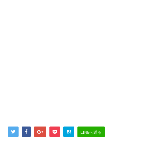
B!
LINEへ送る