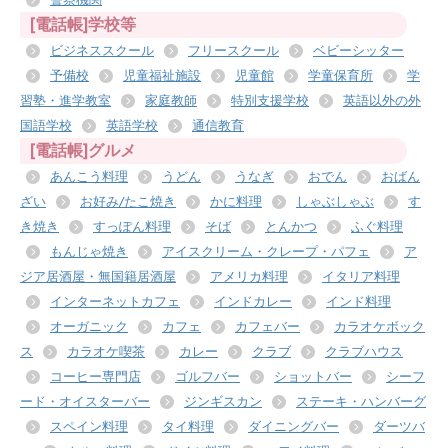
[電話帳]学校等
ビジネススクール
フリースクール
ベビーシッター
予備校
児童福祉施設
児童館
学童保育所
学
習塾・進学教室
家庭教師
特別支援学校
英語以外の外
国語学校
英語学校
通信教育
[電話帳]グルメ
あんこう料理
うどん
うなぎ
おでん
おばん
ざい
お好み/たこ焼き
かに料理
しゃぶしゃぶ
す
き焼き
すっぽん料理
そば
とんかつ
ふぐ料理
もんじゃ焼き
アイスクリーム・クレープ・パフェ
ア
ジア居酒屋・無国籍居酒屋
アメリカ料理
イタリア料理
インターネットカフェ
インドカレー
インド料理
オーガニック
カフェ
カフェバー
カラオケボック
ス
カラオケ喫茶
カレー
クラブ
クラブハウス
コーヒー専門店
ゴルフバー
ショットバー
シーフ
ード・オイスターバー
ジンギスカン
ステーキ・ハンバーグ
スペイン料理
タイ料理
ダイニングバー
ダーツバ