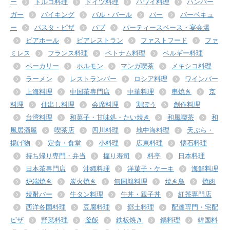
ー
トルコ料理
ドイツ料理
ハワイ料理
ハンバー
ガー
バイキング
バル・バール
バー
バーベキュ
ー
パスタ・ピザ
パブ
パーティースペース・宴会場
ビアホール
ビアレストラン
ファストフード
ファ
ミレス
フランス料理
ベトナム料理
ベルギー料理
ベーカリー
ホルモン
マンガ喫茶
メキシコ料理
ラーメン
レストランバー
ロシア料理
ワインバー
上海料理
中国茶専門店
中華料理
串焼き
京
料理
仕出し料理
会席料理
割ぽう
創作料理
台湾料理
和菓子・甘味処・たい焼き
和風喫茶
和
風居酒屋
喫茶店
四川料理
地中海料理
天ぷら・
揚げ物
定食・食堂
小料理
広東料理
懐石料理
持ち帰り専門・弁当
握り寿司
料亭
日本料理
日本茶専門店
沖縄料理
洋菓子・ケーキ
海鮮料理
炉端焼き
炭火焼き
無国籍料理
焼き鳥
焼肉
焼酎バー
牛タン料理
牛丼・親子丼
紅茶専門店
西洋各国料理
豆腐料理
郷土料理
配達専門・宅配
ピザ
野菜料理
釜飯
鉄板焼き
鍋料理
韓国料