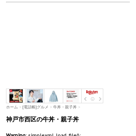
ホーム
>
[電話帳]グルメ
>
牛丼・親子丼
>
神戸市西区の牛丼・親子丼
Warning
: simplexml_load_file():