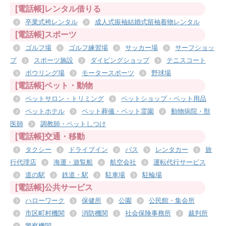
[電話帳]レンタル借りる
卒業式袴レンタル
成人式振袖結婚式留袖着物レンタル
[電話帳]スポーツ
ゴルフ場
ゴルフ練習場
サッカー場
サーフショッ
プ
スポーツ施設
ダイビングショップ
テニスコート
ボウリング場
モータースポーツ
野球場
[電話帳]ペット・動物
ペットサロン・トリミング
ペットショップ・ペット用品
ペットホテル
ペット葬儀・ペット霊園
動物病院・獣
医師
調教師・ペットしつけ
[電話帳]交通・移動
タクシー
ドライブイン
バス
レンタカー
旅
行代理店
海運・遊覧船
航空会社
運転代行サービス
道の駅
鉄道・駅
駐車場
駐輪場
[電話帳]公共サービス
ハローワーク
保健所
公園
公民館・集会所
市区町村機関
消防機関
社会保険事務所
裁判所
警察機関