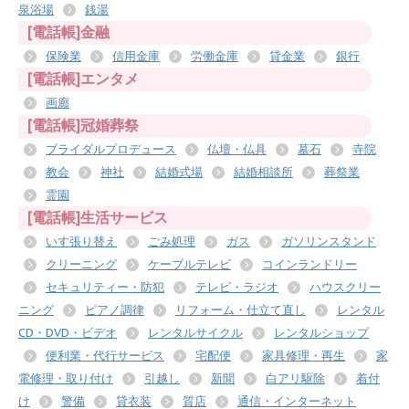
泉浴場
銭湯
[電話帳]金融
保険業
信用金庫
労働金庫
貸金業
銀行
[電話帳]エンタメ
画廊
[電話帳]冠婚葬祭
ブライダルプロデュース
仏壇・仏具
墓石
寺院
教会
神社
結婚式場
結婚相談所
葬祭業
霊園
[電話帳]生活サービス
いす張り替え
ごみ処理
ガス
ガソリンスタンド
クリーニング
ケーブルテレビ
コインランドリー
セキュリティー・防犯
テレビ・ラジオ
ハウスクリー
ニング
ピアノ調律
リフォーム・仕立て直し
レンタル
CD・DVD・ビデオ
レンタルサイクル
レンタルショップ
便利業・代行サービス
宅配便
家具修理・再生
家
電修理・取り付け
引越し
新聞
白アリ駆除
着付
け
警備
貸衣装
質店
通信・インターネット