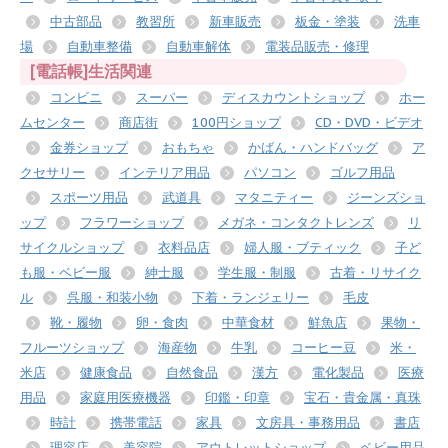
中古部品
教習所
新車販売
板金・塗装
洗車
場
自動車整備
自動車解体
電装品販売・修理
[電話帳]生活関連
コンビニ
スーパー
ディスカウントショップ
ホー
ムセンター
商店街
100円ショップ
CD・DVD・ビデオ
金券ショップ
おもちゃ
かばん・ハンドバッグ
ア
クセサリー
インテリア用品
パソコン
ゴルフ用品
スポーツ用品
武道具
マタニティー
ジーンズショ
ップ
フラワーショップ
メガネ・コンタクトレンズ
リ
サイクルショップ
衣料品店
婦人服・ブティック
子ど
も服・ベビー服
紳士服
学生服・制服
古着・リサイク
ル
呉服・和装小物
下着・ランジェリー
毛皮
靴・履物
卵・食肉
中華食材
鮮魚店
果物・
フルーツショップ
海産物
牛乳
コーヒー豆
米・
米店
健康食品
自然食品
漢方
電化製品
医療
用品
家庭用医療機器
印鑑・印章
宝石・貴金属・真珠
時計
携帯電話
家具
文房具・事務用品
書店
理容店
美容院
アウトレットショップ
ベビー用品