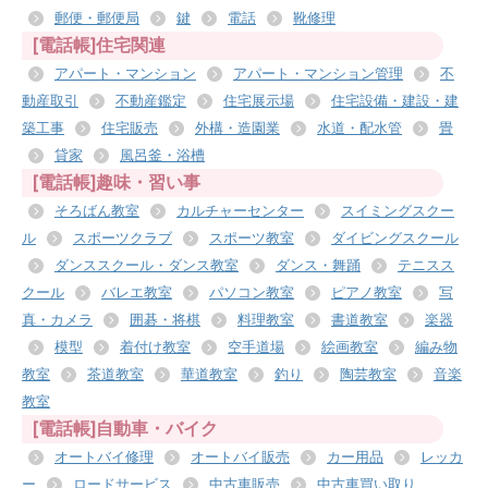
郵便・郵便局
鍵
電話
靴修理
[電話帳]住宅関連
アパート・マンション
アパート・マンション管理
不
動産取引
不動産鑑定
住宅展示場
住宅設備・建設・建
築工事
住宅販売
外構・造園業
水道・配水管
畳
貸家
風呂釜・浴槽
[電話帳]趣味・習い事
そろばん教室
カルチャーセンター
スイミングスクー
ル
スポーツクラブ
スポーツ教室
ダイビングスクール
ダンススクール・ダンス教室
ダンス・舞踊
テニスス
クール
バレエ教室
パソコン教室
ピアノ教室
写
真・カメラ
囲碁・将棋
料理教室
書道教室
楽器
模型
着付け教室
空手道場
絵画教室
編み物
教室
茶道教室
華道教室
釣り
陶芸教室
音楽
教室
[電話帳]自動車・バイク
オートバイ修理
オートバイ販売
カー用品
レッカ
ー
ロードサービス
中古車販売
中古車買い取り