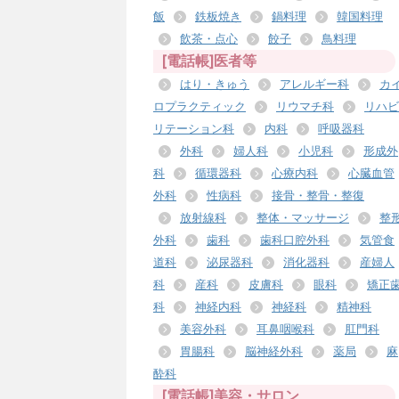
飯
鉄板焼き
鍋料理
韓国料理
飲茶・点心
餃子
鳥料理
[電話帳]医者等
はり・きゅう
アレルギー科
カ
ロプラクティック
リウマチ科
リハビ
リテーション科
内科
呼吸器科
外科
婦人科
小児科
形成外
科
循環器科
心療内科
心臓血管
外科
性病科
接骨・整骨・整復
放射線科
整体・マッサージ
整
外科
歯科
歯科口腔外科
気管食
道科
泌尿器科
消化器科
産婦人
科
産科
皮膚科
眼科
矯正
科
神経内科
神経科
精神科
美容外科
耳鼻咽喉科
肛門科
胃腸科
脳神経外科
薬局
麻
酔科
[電話帳]美容・サロン