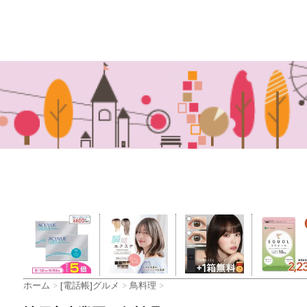
ホーム
>
[電話帳]グルメ
>
鳥料理
>