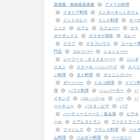
居酒屋・無国籍居酒屋
アメリカ料理
イタリア料理
インターネットカフェ
インドカレー
インド料理
オー
ニック
カフェ
カフェバー
カラ
オケボックス
カラオケ喫茶
カレー
クラブ
クラブハウス
コーヒー
門店
ゴルフバー
ショットバー
シーフード・オイスターバー
ジンギ
スカン
ステーキ・ハンバーグ
スペイ
ン料理
タイ料理
ダイニングバー
ダーツバー
トルコ料理
ドイツ
理
ハワイ料理
ハンバーガー
バ
イキング
バル・バール
バー
バ
ーベキュー
パスタ・ピザ
パブ
パーティースペース・宴会場
ビアホ
ール
ビアレストラン
ファストフード
ファミレス
フランス料理
ベト
ム料理
ベルギー料理
ベーカリー