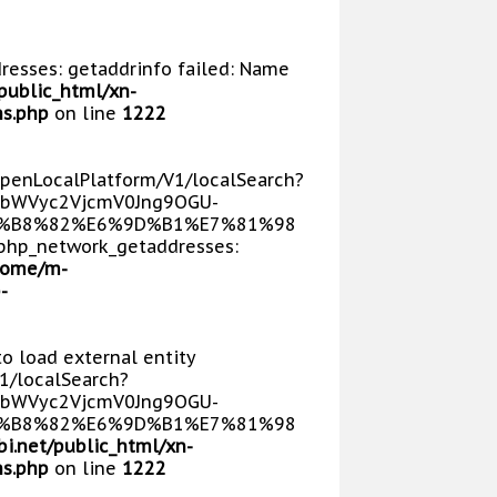
dresses: getaddrinfo failed: Name
public_html/xn-
s.php
on line
1222
/OpenLocalPlatform/V1/localSearch?
bWVyc2VjcmV0Jng9OGU-
E5%B8%82%E6%9D%B1%E7%81%98
php_network_getaddresses:
home/m-
-
 to load external entity
V1/localSearch?
bWVyc2VjcmV0Jng9OGU-
E5%B8%82%E6%9D%B1%E7%81%98
i.net/public_html/xn-
s.php
on line
1222