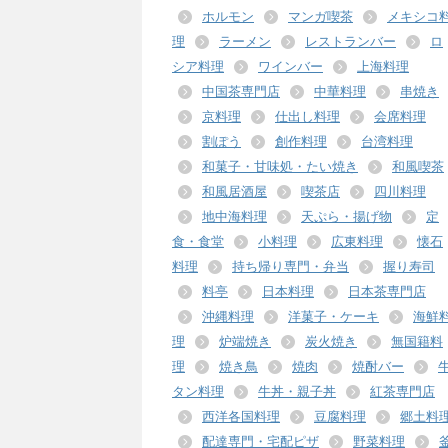
ホルモン
マンガ喫茶
メキシコ
理
ラーメン
レストランバー
ロ
シア料理
ワインバー
上海料理
中国茶専門店
中華料理
串焼き
京料理
仕出し料理
会席料理
割ぽう
創作料理
台湾料理
和菓子・甘味処・たい焼き
和風喫茶
和風居酒屋
喫茶店
四川料理
地中海料理
天ぷら・揚げ物
定
食・食堂
小料理
広東料理
懐石
料理
持ち帰り専門・弁当
握り寿司
料亭
日本料理
日本茶専門店
沖縄料理
洋菓子・ケーキ
海鮮
理
炉端焼き
炭火焼き
無国籍料
理
焼き鳥
焼肉
焼酎バー
タン料理
牛丼・親子丼
紅茶専門店
西洋各国料理
豆腐料理
郷土料
配達専門・宅配ピザ
野菜料理