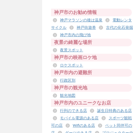
神戸市のお勧め情報
神戸マラソンの後は温泉
電動レンタ
サイクル
神戸街遊券
古代の化石発掘
神戸市内の飛び地
夜景の綺麗な場所
夜景スポット
神戸市の映画ロケ地
ロケスポット
神戸市内の避難所
行政区別
神戸市の観光地
観光地図
神戸市内のユニークなお店
行列のできる店
誕生日特典のある店
モバイル電源のある店
スポーツ観戦
可の店
Wifiのある店
ペット同伴可の
店
ダーツのある店
プロジェクターの