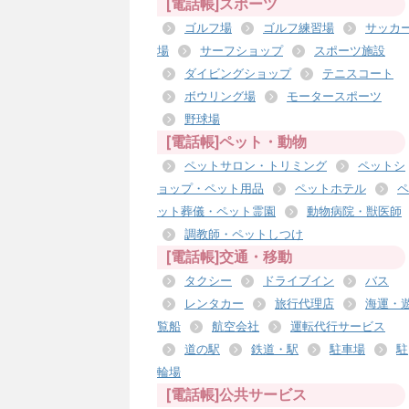
[電話帳]スポーツ
ゴルフ場
ゴルフ練習場
サッカ
場
サーフショップ
スポーツ施設
ダイビングショップ
テニスコート
ボウリング場
モータースポーツ
野球場
[電話帳]ペット・動物
ペットサロン・トリミング
ペットシ
ョップ・ペット用品
ペットホテル
ペ
ット葬儀・ペット霊園
動物病院・獣医師
調教師・ペットしつけ
[電話帳]交通・移動
タクシー
ドライブイン
バス
レンタカー
旅行代理店
海運・
覧船
航空会社
運転代行サービス
道の駅
鉄道・駅
駐車場
駐
輪場
[電話帳]公共サービス