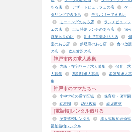
ある店
デザートビュッフェの店
ケー
タリングできる店
デリバリーできる店
モーニングのある店
ランチビュッフ
ェの店
土日特別ランチのある店
深夜
営業ありの店
朝まで営業ありの店
個
室のある店
禁煙席のある店
食べ放題
の店
飲み放題の店
神戸市内の求人募集
内職・在宅ワーク求人募集
保育士求
人募集
薬剤師求人募集
看護師求人募
集
神戸市のママたちへ
小中学校の通学区域
保育所・保育園
幼稚園
幼児教室
幼児教材
[電話帳]レンタル借りる
卒業式袴レンタル
成人式振袖結婚式
留袖着物レンタル