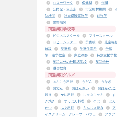
ハローワーク
保健所
公園
公民館・集会所
市区町村機関
防機関
社会保険事務所
裁判所
警察機関
[電話帳]学校等
ビジネススクール
フリースクール
ベビーシッター
予備校
児童福
施設
児童館
学童保育所
学習
塾・進学教室
家庭教師
特別支援学校
英語以外の外国語学校
英語学校
通信教育
[電話帳]グルメ
あんこう料理
うどん
うなぎ
おでん
おばんざい
お好み/たこ
焼き
かに料理
しゃぶしゃぶ
す
き焼き
すっぽん料理
そば
とん
かつ
ふぐ料理
もんじゃ焼き
ア
イスクリーム・クレープ・パフェ
アジア