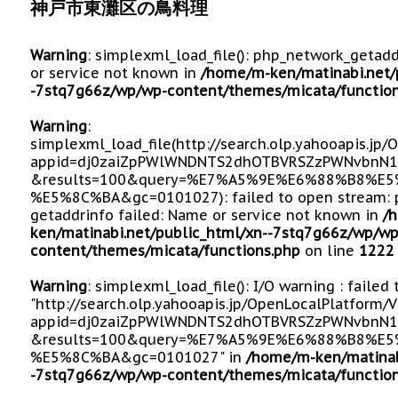
神戸市東灘区の鳥料理
Warning
: simplexml_load_file(): php_network_getad
or service not known in
/home/m-ken/matinabi.net/
-7stq7g66z/wp/wp-content/themes/micata/function
Warning
:
simplexml_load_file(http://search.olp.yahooapis.jp
appid=dj0zaiZpPWlWNDNTS2dhOTBVRSZzPWNvbnN1
&results=100&query=%E7%A5%9E%E6%88%B8%
%E5%8C%BA&gc=0101027): failed to open stream: 
getaddrinfo failed: Name or service not known in
/
ken/matinabi.net/public_html/xn--7stq7g66z/wp/wp
content/themes/micata/functions.php
on line
1222
Warning
: simplexml_load_file(): I/O warning : failed
"http://search.olp.yahooapis.jp/OpenLocalPlatform/
appid=dj0zaiZpPWlWNDNTS2dhOTBVRSZzPWNvbnN1
&results=100&query=%E7%A5%9E%E6%88%B8%
%E5%8C%BA&gc=0101027" in
/home/m-ken/matinab
-7stq7g66z/wp/wp-content/themes/micata/function