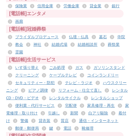
保険業
信用金庫
労働金庫
貸金業
銀行
[電話帳]エンタメ
画廊
[電話帳]冠婚葬祭
ブライダルプロデュース
仏壇・仏具
墓石
寺院
教会
神社
結婚式場
結婚相談所
葬祭業
霊園
[電話帳]生活サービス
いす張り替え
ごみ処理
ガス
ガソリンスタンド
クリーニング
ケーブルテレビ
コインランドリー
セキュリティー・防犯
テレビ・ラジオ
ハウスクリー
ニング
ピアノ調律
リフォーム・仕立て直し
レンタル
CD・DVD・ビデオ
レンタルサイクル
レンタルショップ
便利業・代行サービス
宅配便
家具修理・再生
家
電修理・取り付け
引越し
新聞
白アリ駆除
着付
け
警備
貸衣装
質店
通信・インターネット
郵便・郵便局
鍵
電話
靴修理
[電話帳]住宅関連