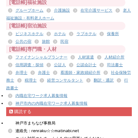
[電話帳]福祉施設
グループホーム
介護施設
在宅介護サービス
老人
福祉施設・有料老人ホーム
[電話帳]宿泊施設
ビジネスホテル
ホテル
ラブホテル
保養所
公共の宿
旅館
民宿
[電話帳]専門職・人材
ファイナンシャルプランナー
人材派遣
人材紹介所
信用調査・探偵
公証人
公認会計士
司法書士
弁理士
弁護士
看護師・家政婦紹介所
社会保険労
務士
税理士
経営コンサルタント
翻訳・通訳
行
政書士
内職在宅ワーク求人募集情報
神戸市内の内職在宅ワーク求人募集情報
購読する
神戸市まちなび事務局
連絡先：renraku☆☆matinabi.net