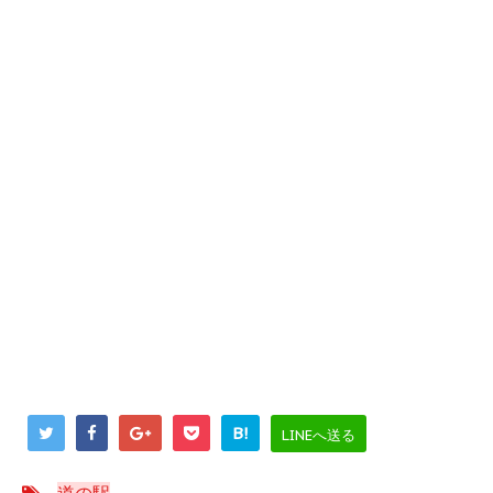
B!
LINEへ送る