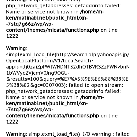
php_network_getaddresses: getaddrinfo failed:
Name or service not known in
/home/m-
ken/matinabi.net/public_html/xn-
-7stq7g66z/wp/wp-
content/themes/micata/functions.php
on line
1222
Warning
:
simplexml_load_file(http://search.olp.yahooapis.jp/
OpenLocalPlatform/V1/localSearch?
appid=dj0zaiZpPWlWNDNTS2dhOTBVRSZzPWNvbnN
1bWVyc2VjcmV0Jng9OGU-
&results=100&query=%E7%A5%9E%E6%88%B8%E
5%B8%82&gc=0307003): failed to open stream:
php_network_getaddresses: getaddrinfo failed:
Name or service not known in
/home/m-
ken/matinabi.net/public_html/xn-
-7stq7g66z/wp/wp-
content/themes/micata/functions.php
on line
1222
Warning
: simplexml_load_file(): I/O warning : failed