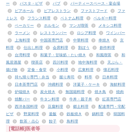
ー
パスタ・ピザ
パブ
パーティースペース・宴会場
ビアホール
ビアレストラン
ファストフード
ファ
ミレス
フランス料理
ベトナム料理
ベルギー料理
ベーカリー
ホルモン
マンガ喫茶
メキシコ料理
ラーメン
レストランバー
ロシア料理
ワインバー
上海料理
中国茶専門店
中華料理
串焼き
京
料理
仕出し料理
会席料理
割ぽう
創作料理
台湾料理
和菓子・甘味処・たい焼き
和風喫茶
和
風居酒屋
喫茶店
四川料理
地中海料理
天ぷら・
揚げ物
定食・食堂
小料理
広東料理
懐石料理
持ち帰り専門・弁当
握り寿司
料亭
日本料理
日本茶専門店
沖縄料理
洋菓子・ケーキ
海鮮料理
炉端焼き
炭火焼き
無国籍料理
焼き鳥
焼肉
焼酎バー
牛タン料理
牛丼・親子丼
紅茶専門店
西洋各国料理
豆腐料理
郷土料理
配達専門・宅配
ピザ
野菜料理
釜飯
鉄板焼き
鍋料理
韓国料
理
飲茶・点心
餃子
鳥料理
[電話帳]医者等