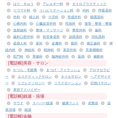
はり・きゅう
アレルギー科
カイロプラクティック
リウマチ科
リハビリテーション科
内科
呼吸器科
外科
婦人科
小児科
形成外科
循環器科
心療内科
心臓血管外科
性病科
接骨・整骨・整復
放射線科
整体・マッサージ
整形外科
歯科
歯科口腔外科
気管食道科
泌尿器科
消化器科
産婦人科
産科
皮膚科
眼科
矯正歯科
神
経内科
神経科
精神科
美容外科
耳鼻咽喉科
肛門科
胃腸科
脳神経外科
薬局
麻酔科
[電話帳]美容・サロン
かつら・毛髪業
まつげ・アイラッシュ
アロマセラピ
ー
エステティックサロン
ネイルサロン
ヘアデザイナ
ー
リフレクソロジー
リラクゼーション
日焼けサロン
美容アドバイザー
[電話帳]銭湯・浴場
サウナ
スーパー銭湯
健康ランド
岩盤浴
温
泉浴場
銭湯
[電話帳]金融