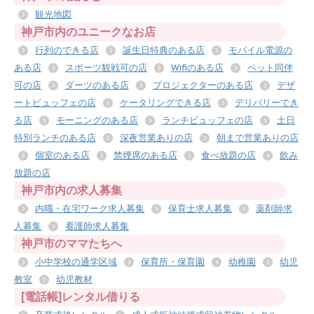
観光地図
神戸市内のユニークなお店
行列のできる店
誕生日特典のある店
モバイル電源の
ある店
スポーツ観戦可の店
Wifiのある店
ペット同伴
可の店
ダーツのある店
プロジェクターのある店
デザ
ートビュッフェの店
ケータリングできる店
デリバリーでき
る店
モーニングのある店
ランチビュッフェの店
土日
特別ランチのある店
深夜営業ありの店
朝まで営業ありの店
個室のある店
禁煙席のある店
食べ放題の店
飲み
放題の店
神戸市内の求人募集
内職・在宅ワーク求人募集
保育士求人募集
薬剤師求
人募集
看護師求人募集
神戸市のママたちへ
小中学校の通学区域
保育所・保育園
幼稚園
幼児
教室
幼児教材
[電話帳]レンタル借りる