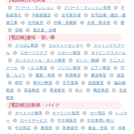
アパート・マンション
アパート・マンション管理
不
動産取引
不動産鑑定
住宅展示場
住宅設備・建設・建
築工事
住宅販売
外構・造園業
水道・配水管
畳
貸家
風呂釜・浴槽
[電話帳]趣味・習い事
そろばん教室
カルチャーセンター
スイミングスクー
ル
スポーツクラブ
スポーツ教室
ダイビングスクール
ダンススクール・ダンス教室
ダンス・舞踊
テニスス
クール
バレエ教室
パソコン教室
ピアノ教室
写
真・カメラ
囲碁・将棋
料理教室
書道教室
楽器
模型
着付け教室
空手道場
絵画教室
編み物
教室
茶道教室
華道教室
釣り
陶芸教室
音楽
教室
[電話帳]自動車・バイク
オートバイ修理
オートバイ販売
カー用品
レッカ
ー
ロードサービス
中古車販売
中古車買い取り
中古部品
教習所
新車販売
板金・塗装
洗車