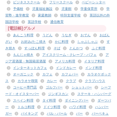
ビジネススクール
フリースクール
ベビーシッター
予備校
児童福祉施設
児童館
学童保育所
学
習塾・進学教室
家庭教師
特別支援学校
英語以外の外
国語学校
英語学校
通信教育
[電話帳]グルメ
あんこう料理
うどん
うなぎ
おでん
おばん
ざい
お好み/たこ焼き
かに料理
しゃぶしゃぶ
す
き焼き
すっぽん料理
そば
とんかつ
ふぐ料理
もんじゃ焼き
アイスクリーム・クレープ・パフェ
ア
ジア居酒屋・無国籍居酒屋
アメリカ料理
イタリア料理
インターネットカフェ
インドカレー
インド料理
オーガニック
カフェ
カフェバー
カラオケボック
ス
カラオケ喫茶
カレー
クラブ
クラブハウス
コーヒー専門店
ゴルフバー
ショットバー
シーフ
ード・オイスターバー
ジンギスカン
ステーキ・ハンバーグ
スペイン料理
タイ料理
ダイニングバー
ダーツバ
ー
トルコ料理
ドイツ料理
ハワイ料理
ハンバー
ガー
バイキング
バル・バール
バー
バーベキュ