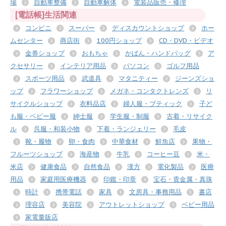
場
自動車整備
自動車解体
電装品販売・修理
[電話帳]生活関連
コンビニ
スーパー
ディスカウントショップ
ホー
ムセンター
商店街
100円ショップ
CD・DVD・ビデオ
金券ショップ
おもちゃ
かばん・ハンドバッグ
ア
クセサリー
インテリア用品
パソコン
ゴルフ用品
スポーツ用品
武道具
マタニティー
ジーンズショ
ップ
フラワーショップ
メガネ・コンタクトレンズ
リ
サイクルショップ
衣料品店
婦人服・ブティック
子ど
も服・ベビー服
紳士服
学生服・制服
古着・リサイク
ル
呉服・和装小物
下着・ランジェリー
毛皮
靴・履物
卵・食肉
中華食材
鮮魚店
果物・
フルーツショップ
海産物
牛乳
コーヒー豆
米・
米店
健康食品
自然食品
漢方
電化製品
医療
用品
家庭用医療機器
印鑑・印章
宝石・貴金属・真珠
時計
携帯電話
家具
文房具・事務用品
書店
理容店
美容院
アウトレットショップ
ベビー用品
家電量販店