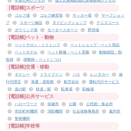
卒業式袴レンタル
成人式振袖結婚式留袖着物レンタル
[電話帳]スポーツ
ゴルフ場
ゴルフ練習場
サッカー場
サーフショッ
プ
スポーツ施設
ダイビングショップ
テニスコート
ボウリング場
モータースポーツ
野球場
[電話帳]ペット・動物
ペットサロン・トリミング
ペットショップ・ペット用品
ペットホテル
ペット葬儀・ペット霊園
動物病院・獣
医師
調教師・ペットしつけ
[電話帳]交通・移動
タクシー
ドライブイン
バス
レンタカー
旅
行代理店
海運・遊覧船
航空会社
運転代行サービス
道の駅
鉄道・駅
駐車場
駐輪場
[電話帳]公共サービス
ハローワーク
保健所
公園
公民館・集会所
市区町村機関
消防機関
社会保険事務所
裁判所
警察機関
[電話帳]学校等