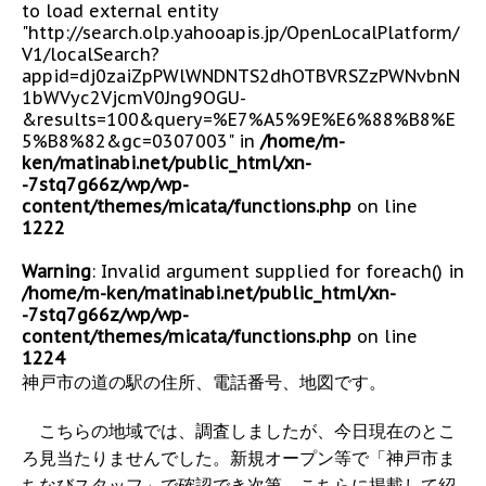
to load external entity
"http://search.olp.yahooapis.jp/OpenLocalPlatform/
V1/localSearch?
appid=dj0zaiZpPWlWNDNTS2dhOTBVRSZzPWNvbnN
1bWVyc2VjcmV0Jng9OGU-
&results=100&query=%E7%A5%9E%E6%88%B8%E
5%B8%82&gc=0307003" in
/home/m-
ken/matinabi.net/public_html/xn-
-7stq7g66z/wp/wp-
content/themes/micata/functions.php
on line
1222
Warning
: Invalid argument supplied for foreach() in
/home/m-ken/matinabi.net/public_html/xn-
-7stq7g66z/wp/wp-
content/themes/micata/functions.php
on line
1224
神戸市の道の駅の住所、電話番号、地図です。
こちらの地域では、調査しましたが、今日現在のとこ
ろ見当たりませんでした。新規オープン等で「神戸市ま
ちなびスタッフ」で確認でき次第、こちらに掲載して紹