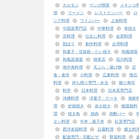
ホルモン
マンガ喫茶
メキシコ
理
ラーメン
レストランバー
ロ
シア料理
ワインバー
上海料理
中国茶専門店
中華料理
串焼き
京料理
仕出し料理
会席料理
割ぽう
創作料理
台湾料理
和菓子・甘味処・たい焼き
和風喫茶
和風居酒屋
喫茶店
四川料理
地中海料理
天ぷら・揚げ物
定
食・食堂
小料理
広東料理
懐石
料理
持ち帰り専門・弁当
握り寿司
料亭
日本料理
日本茶専門店
沖縄料理
洋菓子・ケーキ
海鮮
理
炉端焼き
炭火焼き
無国籍料
理
焼き鳥
焼肉
焼酎バー
タン料理
牛丼・親子丼
紅茶専門店
西洋各国料理
豆腐料理
郷土料
配達専門・宅配ピザ
野菜料理