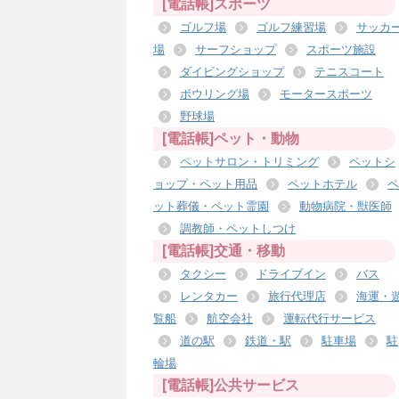
[電話帳]スポーツ
ゴルフ場
ゴルフ練習場
サッカ
場
サーフショップ
スポーツ施設
ダイビングショップ
テニスコート
ボウリング場
モータースポーツ
野球場
[電話帳]ペット・動物
ペットサロン・トリミング
ペットシ
ョップ・ペット用品
ペットホテル
ペ
ット葬儀・ペット霊園
動物病院・獣医師
調教師・ペットしつけ
[電話帳]交通・移動
タクシー
ドライブイン
バス
レンタカー
旅行代理店
海運・
覧船
航空会社
運転代行サービス
道の駅
鉄道・駅
駐車場
駐
輪場
[電話帳]公共サービス