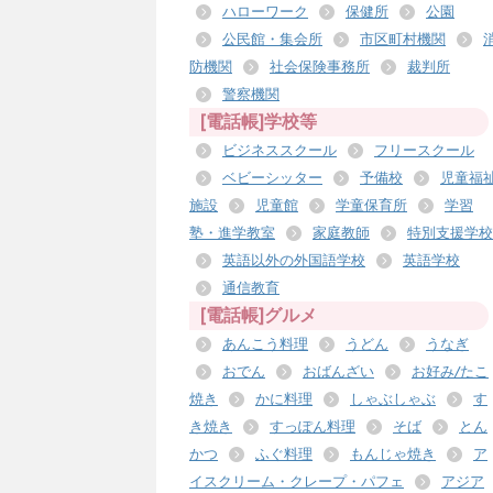
ハローワーク
保健所
公園
公民館・集会所
市区町村機関
防機関
社会保険事務所
裁判所
警察機関
[電話帳]学校等
ビジネススクール
フリースクール
ベビーシッター
予備校
児童福
施設
児童館
学童保育所
学習
塾・進学教室
家庭教師
特別支援学校
英語以外の外国語学校
英語学校
通信教育
[電話帳]グルメ
あんこう料理
うどん
うなぎ
おでん
おばんざい
お好み/たこ
焼き
かに料理
しゃぶしゃぶ
す
き焼き
すっぽん料理
そば
とん
かつ
ふぐ料理
もんじゃ焼き
ア
イスクリーム・クレープ・パフェ
アジア