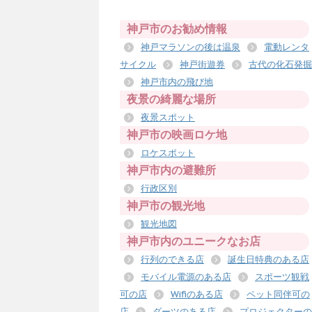
神戸市のお勧め情報
神戸マラソンの後は温泉
電動レンタ
サイクル
神戸街遊券
古代の化石発掘
神戸市内の飛び地
夜景の綺麗な場所
夜景スポット
神戸市の映画ロケ地
ロケスポット
神戸市内の避難所
行政区別
神戸市の観光地
観光地図
神戸市内のユニークなお店
行列のできる店
誕生日特典のある店
モバイル電源のある店
スポーツ観戦
可の店
Wifiのある店
ペット同伴可の
店
ダーツのある店
プロジェクターの