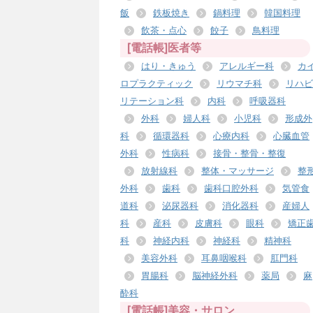
飯
鉄板焼き
鍋料理
韓国料理
飲茶・点心
餃子
鳥料理
[電話帳]医者等
はり・きゅう
アレルギー科
カ
ロプラクティック
リウマチ科
リハビ
リテーション科
内科
呼吸器科
外科
婦人科
小児科
形成外
科
循環器科
心療内科
心臓血管
外科
性病科
接骨・整骨・整復
放射線科
整体・マッサージ
整
外科
歯科
歯科口腔外科
気管食
道科
泌尿器科
消化器科
産婦人
科
産科
皮膚科
眼科
矯正
科
神経内科
神経科
精神科
美容外科
耳鼻咽喉科
肛門科
胃腸科
脳神経外科
薬局
麻
酔科
[電話帳]美容・サロン