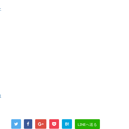
ー
遊
B!
LINEへ送る