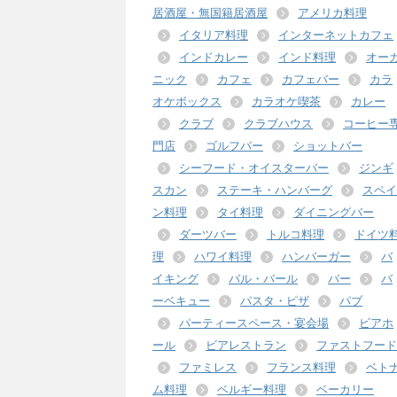
居酒屋・無国籍居酒屋
アメリカ料理
イタリア料理
インターネットカフェ
インドカレー
インド料理
オー
ニック
カフェ
カフェバー
カラ
オケボックス
カラオケ喫茶
カレー
クラブ
クラブハウス
コーヒー
門店
ゴルフバー
ショットバー
シーフード・オイスターバー
ジンギ
スカン
ステーキ・ハンバーグ
スペイ
ン料理
タイ料理
ダイニングバー
ダーツバー
トルコ料理
ドイツ
理
ハワイ料理
ハンバーガー
バ
イキング
バル・バール
バー
バ
ーベキュー
パスタ・ピザ
パブ
パーティースペース・宴会場
ビアホ
ール
ビアレストラン
ファストフード
ファミレス
フランス料理
ベト
ム料理
ベルギー料理
ベーカリー