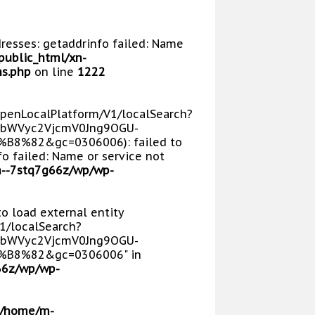
dresses: getaddrinfo failed: Name
public_html/xn-
s.php
on line
1222
/OpenLocalPlatform/V1/localSearch?
bWVyc2VjcmV0Jng9OGU-
8%82&gc=0306006): failed to
o failed: Name or service not
n--7stq7g66z/wp/wp-
 to load external entity
V1/localSearch?
bWVyc2VjcmV0Jng9OGU-
B8%82&gc=0306006" in
66z/wp/wp-
/home/m-