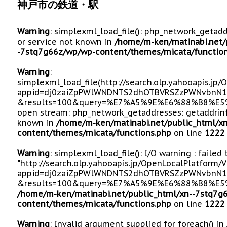
神戸市の鉄道・駅
Warning
: simplexml_load_file(): php_network_getad
or service not known in
/home/m-ken/matinabi.net/
-7stq7g66z/wp/wp-content/themes/micata/function
Warning
:
simplexml_load_file(http://search.olp.yahooapis.jp
appid=dj0zaiZpPWlWNDNTS2dhOTBVRSZzPWNvbnN1
&results=100&query=%E7%A5%9E%E6%88%B8%E5%B
open stream: php_network_getaddresses: getaddrinf
known in
/home/m-ken/matinabi.net/public_html/x
content/themes/micata/functions.php
on line
1222
Warning
: simplexml_load_file(): I/O warning : failed
"http://search.olp.yahooapis.jp/OpenLocalPlatform/
appid=dj0zaiZpPWlWNDNTS2dhOTBVRSZzPWNvbnN1
&results=100&query=%E7%A5%9E%E6%88%B8%E5%
/home/m-ken/matinabi.net/public_html/xn--7stq7g
content/themes/micata/functions.php
on line
1222
Warning
: Invalid argument supplied for foreach() in