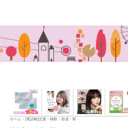
ホーム
>
[電話帳]交通・移動
>
鉄道・駅
>