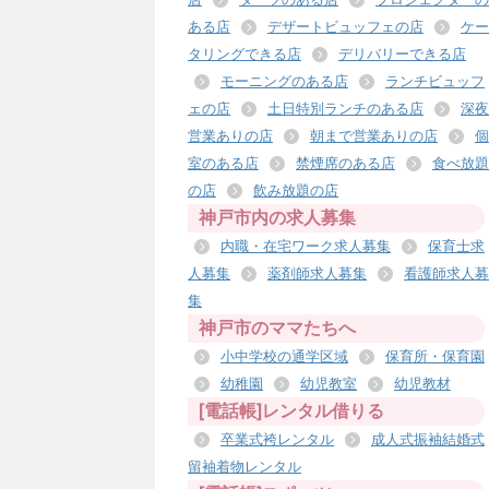
ある店
デザートビュッフェの店
ケー
タリングできる店
デリバリーできる店
モーニングのある店
ランチビュッフ
ェの店
土日特別ランチのある店
深夜
営業ありの店
朝まで営業ありの店
個
室のある店
禁煙席のある店
食べ放題
の店
飲み放題の店
神戸市内の求人募集
内職・在宅ワーク求人募集
保育士求
人募集
薬剤師求人募集
看護師求人募
集
神戸市のママたちへ
小中学校の通学区域
保育所・保育園
幼稚園
幼児教室
幼児教材
[電話帳]レンタル借りる
卒業式袴レンタル
成人式振袖結婚式
留袖着物レンタル