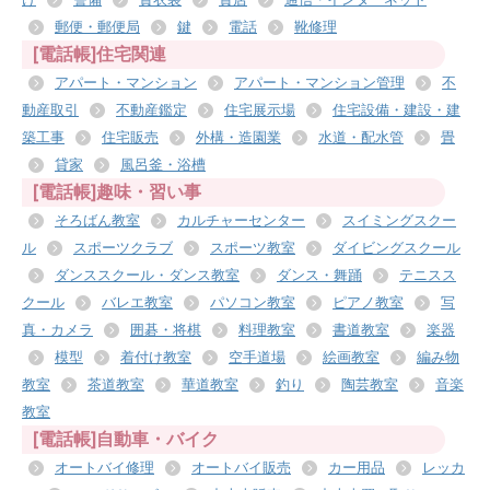
郵便・郵便局
鍵
電話
靴修理
[電話帳]住宅関連
アパート・マンション
アパート・マンション管理
不
動産取引
不動産鑑定
住宅展示場
住宅設備・建設・建
築工事
住宅販売
外構・造園業
水道・配水管
畳
貸家
風呂釜・浴槽
[電話帳]趣味・習い事
そろばん教室
カルチャーセンター
スイミングスクー
ル
スポーツクラブ
スポーツ教室
ダイビングスクール
ダンススクール・ダンス教室
ダンス・舞踊
テニスス
クール
バレエ教室
パソコン教室
ピアノ教室
写
真・カメラ
囲碁・将棋
料理教室
書道教室
楽器
模型
着付け教室
空手道場
絵画教室
編み物
教室
茶道教室
華道教室
釣り
陶芸教室
音楽
教室
[電話帳]自動車・バイク
オートバイ修理
オートバイ販売
カー用品
レッカ