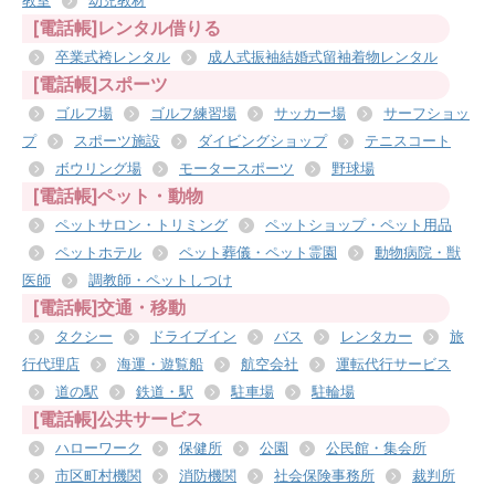
教室
幼児教材
[電話帳]レンタル借りる
卒業式袴レンタル
成人式振袖結婚式留袖着物レンタル
[電話帳]スポーツ
ゴルフ場
ゴルフ練習場
サッカー場
サーフショッ
プ
スポーツ施設
ダイビングショップ
テニスコート
ボウリング場
モータースポーツ
野球場
[電話帳]ペット・動物
ペットサロン・トリミング
ペットショップ・ペット用品
ペットホテル
ペット葬儀・ペット霊園
動物病院・獣
医師
調教師・ペットしつけ
[電話帳]交通・移動
タクシー
ドライブイン
バス
レンタカー
旅
行代理店
海運・遊覧船
航空会社
運転代行サービス
道の駅
鉄道・駅
駐車場
駐輪場
[電話帳]公共サービス
ハローワーク
保健所
公園
公民館・集会所
市区町村機関
消防機関
社会保険事務所
裁判所