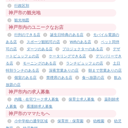
行政区別
神戸市の観光地
観光地図
神戸市内のユニークなお店
行列のできる店
誕生日特典のある店
モバイル電源の
ある店
スポーツ観戦可の店
Wifiのある店
ペット同伴
可の店
ダーツのある店
プロジェクターのある店
デザ
ートビュッフェの店
ケータリングできる店
デリバリーでき
る店
モーニングのある店
ランチビュッフェの店
土日
特別ランチのある店
深夜営業ありの店
朝まで営業ありの店
個室のある店
禁煙席のある店
食べ放題の店
飲み
放題の店
神戸市内の求人募集
内職・在宅ワーク求人募集
保育士求人募集
薬剤師求
人募集
看護師求人募集
神戸市のママたちへ
小中学校の通学区域
保育所・保育園
幼稚園
幼児