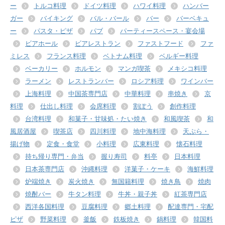
ー
トルコ料理
ドイツ料理
ハワイ料理
ハンバー
ガー
バイキング
バル・バール
バー
バーベキュ
ー
パスタ・ピザ
パブ
パーティースペース・宴会場
ビアホール
ビアレストラン
ファストフード
ファ
ミレス
フランス料理
ベトナム料理
ベルギー料理
ベーカリー
ホルモン
マンガ喫茶
メキシコ料理
ラーメン
レストランバー
ロシア料理
ワインバー
上海料理
中国茶専門店
中華料理
串焼き
京
料理
仕出し料理
会席料理
割ぽう
創作料理
台湾料理
和菓子・甘味処・たい焼き
和風喫茶
和
風居酒屋
喫茶店
四川料理
地中海料理
天ぷら・
揚げ物
定食・食堂
小料理
広東料理
懐石料理
持ち帰り専門・弁当
握り寿司
料亭
日本料理
日本茶専門店
沖縄料理
洋菓子・ケーキ
海鮮料理
炉端焼き
炭火焼き
無国籍料理
焼き鳥
焼肉
焼酎バー
牛タン料理
牛丼・親子丼
紅茶専門店
西洋各国料理
豆腐料理
郷土料理
配達専門・宅配
ピザ
野菜料理
釜飯
鉄板焼き
鍋料理
韓国料