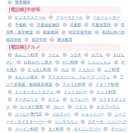
警察機関
[電話帳]学校等
ビジネススクール
フリースクール
ベビーシッター
予備校
児童福祉施設
児童館
学童保育所
学
習塾・進学教室
家庭教師
特別支援学校
英語以外の外
国語学校
英語学校
通信教育
[電話帳]グルメ
あんこう料理
うどん
うなぎ
おでん
おばん
ざい
お好み/たこ焼き
かに料理
しゃぶしゃぶ
す
き焼き
すっぽん料理
そば
とんかつ
ふぐ料理
もんじゃ焼き
アイスクリーム・クレープ・パフェ
ア
ジア居酒屋・無国籍居酒屋
アメリカ料理
イタリア料理
インターネットカフェ
インドカレー
インド料理
オーガニック
カフェ
カフェバー
カラオケボック
ス
カラオケ喫茶
カレー
クラブ
クラブハウス
コーヒー専門店
ゴルフバー
ショットバー
シーフ
ード・オイスターバー
ジンギスカン
ステーキ・ハンバーグ
スペイン料理
タイ料理
ダイニングバー
ダーツバ