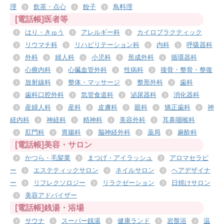
理
飲茶・点心
餃子
鳥料理
[電話帳]医者等
はり・きゅう
アレルギー科
カイロプラクティック
リウマチ科
リハビリテーション科
内科
呼吸器科
外科
婦人科
小児科
形成外科
循環器科
心療内科
心臓血管外科
性病科
接骨・整骨・整復
放射線科
整体・マッサージ
整形外科
歯科
歯科口腔外科
気管食道科
泌尿器科
消化器科
産婦人科
産科
皮膚科
眼科
矯正歯科
神
経内科
神経科
精神科
美容外科
耳鼻咽喉科
肛門科
胃腸科
脳神経外科
薬局
麻酔科
[電話帳]美容・サロン
かつら・毛髪業
まつげ・アイラッシュ
アロマセラピ
ー
エステティックサロン
ネイルサロン
ヘアデザイナ
ー
リフレクソロジー
リラクゼーション
日焼けサロン
美容アドバイザー
[電話帳]銭湯・浴場
サウナ
スーパー銭湯
健康ランド
岩盤浴
温