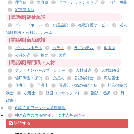
理容店
美容院
アウトレットショップ
ベビー用品
家電量販店
[電話帳]福祉施設
グループホーム
介護施設
在宅介護サービス
老人
福祉施設・有料老人ホーム
[電話帳]宿泊施設
ビジネスホテル
ホテル
ラブホテル
保養所
公共の宿
旅館
民宿
[電話帳]専門職・人材
ファイナンシャルプランナー
人材派遣
人材紹介所
信用調査・探偵
公証人
公認会計士
司法書士
弁理士
弁護士
看護師・家政婦紹介所
社会保険労
務士
税理士
経営コンサルタント
翻訳・通訳
行
政書士
内職在宅ワーク求人募集情報
神戸市内の内職在宅ワーク求人募集情報
購読する