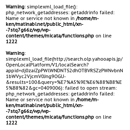
Warning
: simplexml_load_file():
php_network_getaddresses: getaddrinfo failed:
Name or service not known in
/home/m-
ken/matinabi.net/public_html/xn-
-7stq7g66z/wp/wp-
content/themes/micata/functions.php
on line
1222
Warning
:
simplexml_load_file(http://search.olp.yahooapis.jp/
OpenLocalPlatform/V1/localSearch?
appid=dj0zaiZpPWlWNDNTS2dhOTBVRSZzPWNvbnN
1bWVyc2VjcmV0Jng9OGU-
&results=100&query=%E7%A5%9E%E6%88%B8%E
5%B8%82&gc=0409006): failed to open stream:
php_network_getaddresses: getaddrinfo failed:
Name or service not known in
/home/m-
ken/matinabi.net/public_html/xn-
-7stq7g66z/wp/wp-
content/themes/micata/functions.php
on line
1222