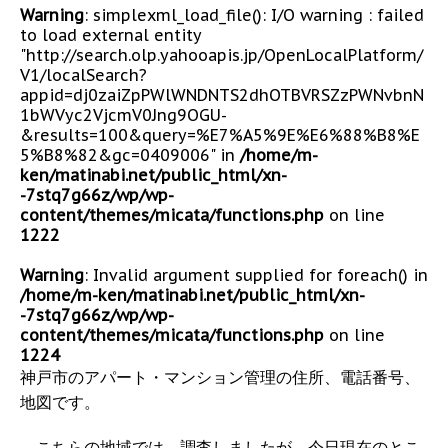
Warning
: simplexml_load_file(): I/O warning : failed
to load external entity
"http://search.olp.yahooapis.jp/OpenLocalPlatform/
V1/localSearch?
appid=dj0zaiZpPWlWNDNTS2dhOTBVRSZzPWNvbnN
1bWVyc2VjcmV0Jng9OGU-
&results=100&query=%E7%A5%9E%E6%88%B8%E
5%B8%82&gc=0409006" in
/home/m-
ken/matinabi.net/public_html/xn-
-7stq7g66z/wp/wp-
content/themes/micata/functions.php
on line
1222
Warning
: Invalid argument supplied for foreach() in
/home/m-ken/matinabi.net/public_html/xn-
-7stq7g66z/wp/wp-
content/themes/micata/functions.php
on line
1224
神戸市のアパート・マンション管理の住所、電話番号、
地図です。
こちらの地域では、調査しましたが、今日現在のとこ