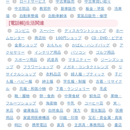
ー
ロードサービス
中古車販売
中古車買い取り
中古部品
教習所
新車販売
板金・塗装
洗車
場
自動車整備
自動車解体
電装品販売・修理
[電話帳]生活関連
コンビニ
スーパー
ディスカウントショップ
ホー
ムセンター
商店街
100円ショップ
CD・DVD・ビデオ
金券ショップ
おもちゃ
かばん・ハンドバッグ
ア
クセサリー
インテリア用品
パソコン
ゴルフ用品
スポーツ用品
武道具
マタニティー
ジーンズショ
ップ
フラワーショップ
メガネ・コンタクトレンズ
リ
サイクルショップ
衣料品店
婦人服・ブティック
子ど
も服・ベビー服
紳士服
学生服・制服
古着・リサイク
ル
呉服・和装小物
下着・ランジェリー
毛皮
靴・履物
卵・食肉
中華食材
鮮魚店
果物・
フルーツショップ
海産物
牛乳
コーヒー豆
米・
米店
健康食品
自然食品
漢方
電化製品
医療
用品
家庭用医療機器
印鑑・印章
宝石・貴金属・真珠
時計
携帯電話
家具
文房具・事務用品
書店