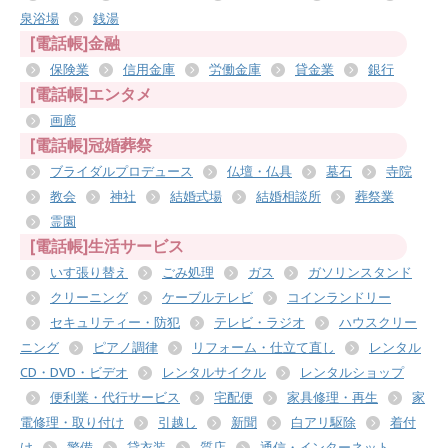
泉浴場
銭湯
[電話帳]金融
保険業
信用金庫
労働金庫
貸金業
銀行
[電話帳]エンタメ
画廊
[電話帳]冠婚葬祭
ブライダルプロデュース
仏壇・仏具
墓石
寺院
教会
神社
結婚式場
結婚相談所
葬祭業
霊園
[電話帳]生活サービス
いす張り替え
ごみ処理
ガス
ガソリンスタンド
クリーニング
ケーブルテレビ
コインランドリー
セキュリティー・防犯
テレビ・ラジオ
ハウスクリー
ニング
ピアノ調律
リフォーム・仕立て直し
レンタル
CD・DVD・ビデオ
レンタルサイクル
レンタルショップ
便利業・代行サービス
宅配便
家具修理・再生
家
電修理・取り付け
引越し
新聞
白アリ駆除
着付
け
警備
貸衣装
質店
通信・インターネット