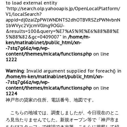
to load external entity
"http://search.olp.yahooapis.jp/OpenLocalPlatform/
V1/localSearch?
appid=dj0zaiZpPWlWNDNTS2dhOTBVRSZzPWNvbnN
1bWVyc2VjcmV0Jng9OGU-
&results=100&query=%E7%A5%9E%E6%88%B8%E
5%B8%82&gc=0409007" in
/home/m-
ken/matinabi.net/public_html/xn-
-7stq7g66z/wp/wp-
content/themes/micata/functions.php
on line
1222
Warning
: Invalid argument supplied for foreach() in
/home/m-ken/matinabi.net/public_html/xn-
-7stq7g66z/wp/wp-
content/themes/micata/functions.php
on line
1224
神戸市の貸家の住所、電話番号、地図です。
こちらの地域では、調査しましたが、今日現在のとこ
ろ見当たりませんでした。新規オープン等で「神戸市ま
ちなびスタッフ」で確認でき次第、こちらに掲載して紹