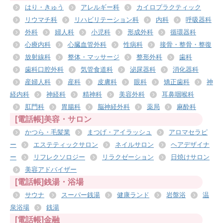
はり・きゅう
アレルギー科
カイロプラクティック
リウマチ科
リハビリテーション科
内科
呼吸器科
外科
婦人科
小児科
形成外科
循環器科
心療内科
心臓血管外科
性病科
接骨・整骨・整復
放射線科
整体・マッサージ
整形外科
歯科
歯科口腔外科
気管食道科
泌尿器科
消化器科
産婦人科
産科
皮膚科
眼科
矯正歯科
神
経内科
神経科
精神科
美容外科
耳鼻咽喉科
肛門科
胃腸科
脳神経外科
薬局
麻酔科
[電話帳]美容・サロン
かつら・毛髪業
まつげ・アイラッシュ
アロマセラピ
ー
エステティックサロン
ネイルサロン
ヘアデザイナ
ー
リフレクソロジー
リラクゼーション
日焼けサロン
美容アドバイザー
[電話帳]銭湯・浴場
サウナ
スーパー銭湯
健康ランド
岩盤浴
温
泉浴場
銭湯
[電話帳]金融