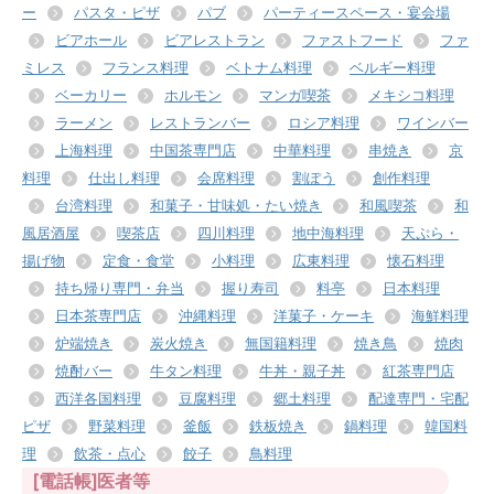
ー
パスタ・ピザ
パブ
パーティースペース・宴会場
ビアホール
ビアレストラン
ファストフード
ファ
ミレス
フランス料理
ベトナム料理
ベルギー料理
ベーカリー
ホルモン
マンガ喫茶
メキシコ料理
ラーメン
レストランバー
ロシア料理
ワインバー
上海料理
中国茶専門店
中華料理
串焼き
京
料理
仕出し料理
会席料理
割ぽう
創作料理
台湾料理
和菓子・甘味処・たい焼き
和風喫茶
和
風居酒屋
喫茶店
四川料理
地中海料理
天ぷら・
揚げ物
定食・食堂
小料理
広東料理
懐石料理
持ち帰り専門・弁当
握り寿司
料亭
日本料理
日本茶専門店
沖縄料理
洋菓子・ケーキ
海鮮料理
炉端焼き
炭火焼き
無国籍料理
焼き鳥
焼肉
焼酎バー
牛タン料理
牛丼・親子丼
紅茶専門店
西洋各国料理
豆腐料理
郷土料理
配達専門・宅配
ピザ
野菜料理
釜飯
鉄板焼き
鍋料理
韓国料
理
飲茶・点心
餃子
鳥料理
[電話帳]医者等