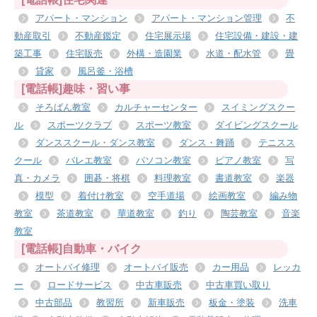
アパート・マンション
アパート・マンション管理
不
動産取引
不動産鑑定
住宅展示場
住宅設備・建設・建
築工事
住宅販売
外構・造園業
水道・配水管
畳
貸家
風呂釜・浴槽
[電話帳]趣味・習い事
そろばん教室
カルチャーセンター
スイミングスクー
ル
スポーツクラブ
スポーツ教室
ダイビングスクール
ダンススクール・ダンス教室
ダンス・舞踊
テニスス
クール
バレエ教室
パソコン教室
ピアノ教室
写
真・カメラ
囲碁・将棋
料理教室
書道教室
楽器
模型
着付け教室
空手道場
絵画教室
編み物
教室
茶道教室
華道教室
釣り
陶芸教室
音楽
教室
[電話帳]自動車・バイク
オートバイ修理
オートバイ販売
カー用品
レッカ
ー
ロードサービス
中古車販売
中古車買い取り
中古部品
教習所
新車販売
板金・塗装
洗車