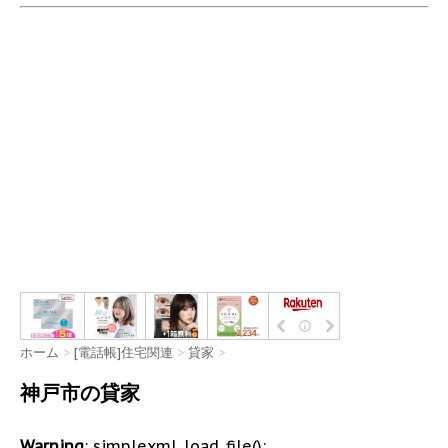
ホーム
>
[電話帳]住宅関連
>
貸家
>
神戸市の貸家
Warning
: simplexml_load_file():