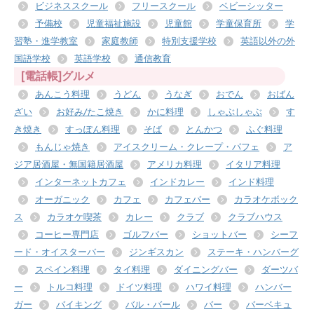
ビジネススクール
フリースクール
ベビーシッター
予備校
児童福祉施設
児童館
学童保育所
学
習塾・進学教室
家庭教師
特別支援学校
英語以外の外
国語学校
英語学校
通信教育
[電話帳]グルメ
あんこう料理
うどん
うなぎ
おでん
おばん
ざい
お好み/たこ焼き
かに料理
しゃぶしゃぶ
す
き焼き
すっぽん料理
そば
とんかつ
ふぐ料理
もんじゃ焼き
アイスクリーム・クレープ・パフェ
ア
ジア居酒屋・無国籍居酒屋
アメリカ料理
イタリア料理
インターネットカフェ
インドカレー
インド料理
オーガニック
カフェ
カフェバー
カラオケボック
ス
カラオケ喫茶
カレー
クラブ
クラブハウス
コーヒー専門店
ゴルフバー
ショットバー
シーフ
ード・オイスターバー
ジンギスカン
ステーキ・ハンバーグ
スペイン料理
タイ料理
ダイニングバー
ダーツバ
ー
トルコ料理
ドイツ料理
ハワイ料理
ハンバー
ガー
バイキング
バル・バール
バー
バーベキュ