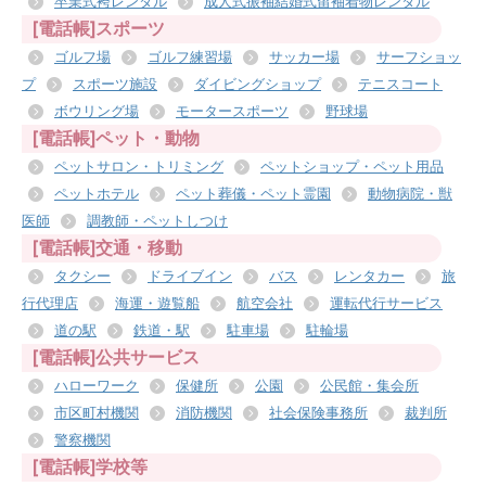
卒業式袴レンタル
成人式振袖結婚式留袖着物レンタル
[電話帳]スポーツ
ゴルフ場
ゴルフ練習場
サッカー場
サーフショッ
プ
スポーツ施設
ダイビングショップ
テニスコート
ボウリング場
モータースポーツ
野球場
[電話帳]ペット・動物
ペットサロン・トリミング
ペットショップ・ペット用品
ペットホテル
ペット葬儀・ペット霊園
動物病院・獣
医師
調教師・ペットしつけ
[電話帳]交通・移動
タクシー
ドライブイン
バス
レンタカー
旅
行代理店
海運・遊覧船
航空会社
運転代行サービス
道の駅
鉄道・駅
駐車場
駐輪場
[電話帳]公共サービス
ハローワーク
保健所
公園
公民館・集会所
市区町村機関
消防機関
社会保険事務所
裁判所
警察機関
[電話帳]学校等