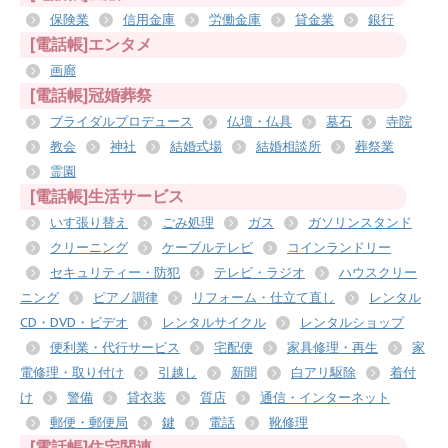
保険業
信用金庫
労働金庫
貸金業
銀行
[電話帳]エンタメ
画廊
[電話帳]冠婚葬祭
ブライダルプロデュース
仏壇・仏具
墓石
寺院
教会
神社
結婚式場
結婚相談所
葬祭業
霊園
[電話帳]生活サービス
いす張り替え
ごみ処理
ガス
ガソリンスタンド
クリーニング
ケーブルテレビ
コインランドリー
セキュリティー・防犯
テレビ・ラジオ
ハウスクリー
ニング
ピアノ調律
リフォーム・仕立て直し
レンタル
CD・DVD・ビデオ
レンタルサイクル
レンタルショップ
便利業・代行サービス
宅配便
家具修理・再生
家
電修理・取り付け
引越し
新聞
白アリ駆除
着付
け
警備
貸衣装
質店
通信・インターネット
郵便・郵便局
鍵
電話
靴修理
[電話帳]住宅関連