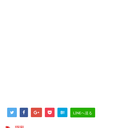
B!
LINEへ送る