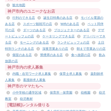
観光地図
神戸市内のユニークなお店
行列のできる店
誕生日特典のある店
モバイル電源の
ある店
スポーツ観戦可の店
Wifiのある店
ペット同伴
可の店
ダーツのある店
プロジェクターのある店
デザ
ートビュッフェの店
ケータリングできる店
デリバリーでき
る店
モーニングのある店
ランチビュッフェの店
土日
特別ランチのある店
深夜営業ありの店
朝まで営業ありの店
個室のある店
禁煙席のある店
食べ放題の店
飲み
放題の店
神戸市内の求人募集
内職・在宅ワーク求人募集
保育士求人募集
薬剤師求
人募集
看護師求人募集
神戸市のママたちへ
小中学校の通学区域
保育所・保育園
幼稚園
幼児
教室
幼児教材
[電話帳]レンタル借りる