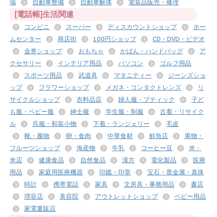
場
自動車整備
自動車解体
電装品販売・修理
[電話帳]生活関連
コンビニ
スーパー
ディスカウントショップ
ホー
ムセンター
商店街
100円ショップ
CD・DVD・ビデオ
金券ショップ
おもちゃ
かばん・ハンドバッグ
ア
クセサリー
インテリア用品
パソコン
ゴルフ用品
スポーツ用品
武道具
マタニティー
ジーンズショ
ップ
フラワーショップ
メガネ・コンタクトレンズ
リ
サイクルショップ
衣料品店
婦人服・ブティック
子ど
も服・ベビー服
紳士服
学生服・制服
古着・リサイク
ル
呉服・和装小物
下着・ランジェリー
毛皮
靴・履物
卵・食肉
中華食材
鮮魚店
果物・
フルーツショップ
海産物
牛乳
コーヒー豆
米・
米店
健康食品
自然食品
漢方
電化製品
医療
用品
家庭用医療機器
印鑑・印章
宝石・貴金属・真珠
時計
携帯電話
家具
文房具・事務用品
書店
理容店
美容院
アウトレットショップ
ベビー用品
家電量販店