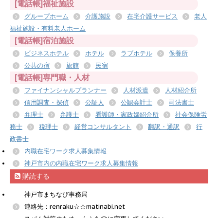
[電話帳]福祉施設
グループホーム
介護施設
在宅介護サービス
老人
福祉施設・有料老人ホーム
[電話帳]宿泊施設
ビジネスホテル
ホテル
ラブホテル
保養所
公共の宿
旅館
民宿
[電話帳]専門職・人材
ファイナンシャルプランナー
人材派遣
人材紹介所
信用調査・探偵
公証人
公認会計士
司法書士
弁理士
弁護士
看護師・家政婦紹介所
社会保険労
務士
税理士
経営コンサルタント
翻訳・通訳
行
政書士
内職在宅ワーク求人募集情報
神戸市内の内職在宅ワーク求人募集情報
購読する
神戸市まちなび事務局
連絡先：renraku☆☆matinabi.net