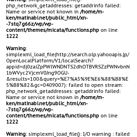
php_network_getaddresses: getaddrinfo failed:
Name or service not known in
/home/m-
ken/matinabi.net/public_html/xn-
-7stq7g66z/wp/wp-
content/themes/micata/functions.php
on line
1222
Warning
:
simplexml_load_file(http://search.olp.yahooapis.jp/
OpenLocalPlatform/V1/localSearch?
appid=dj0zaiZpPWlWNDNTS2dhOTBVRSZzPWNvbnN
1bWVyc2VjcmV0Jng9OGU-
&results=100&query=%E7%A5%9E%E6%88%B8%E
5%B8%82&gc=0409007): failed to open stream:
php_network_getaddresses: getaddrinfo failed:
Name or service not known in
/home/m-
ken/matinabi.net/public_html/xn-
-7stq7g66z/wp/wp-
content/themes/micata/functions.php
on line
1222
Warning
: simplexml_load_file(): I/O warning : failed