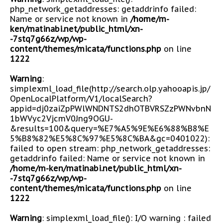
php_network_getaddresses: getaddrinfo failed:
Name or service not known in
/home/m-
ken/matinabi.net/public_html/xn-
-7stq7g66z/wp/wp-
content/themes/micata/functions.php
on line
1222
Warning
:
simplexml_load_file(http://search.olp.yahooapis.jp/
OpenLocalPlatform/V1/localSearch?
appid=dj0zaiZpPWlWNDNTS2dhOTBVRSZzPWNvbnN
1bWVyc2VjcmV0Jng9OGU-
&results=100&query=%E7%A5%9E%E6%88%B8%E
5%B8%82%E5%8C%97%E5%8C%BA&gc=0401022):
failed to open stream: php_network_getaddresses:
getaddrinfo failed: Name or service not known in
/home/m-ken/matinabi.net/public_html/xn-
-7stq7g66z/wp/wp-
content/themes/micata/functions.php
on line
1222
Warning
: simplexml_load_file(): I/O warning : failed