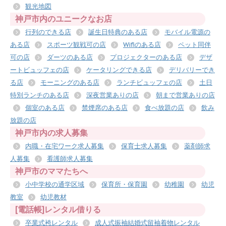
観光地図
神戸市内のユニークなお店
行列のできる店
誕生日特典のある店
モバイル電源の
ある店
スポーツ観戦可の店
Wifiのある店
ペット同伴
可の店
ダーツのある店
プロジェクターのある店
デザ
ートビュッフェの店
ケータリングできる店
デリバリーでき
る店
モーニングのある店
ランチビュッフェの店
土日
特別ランチのある店
深夜営業ありの店
朝まで営業ありの店
個室のある店
禁煙席のある店
食べ放題の店
飲み
放題の店
神戸市内の求人募集
内職・在宅ワーク求人募集
保育士求人募集
薬剤師求
人募集
看護師求人募集
神戸市のママたちへ
小中学校の通学区域
保育所・保育園
幼稚園
幼児
教室
幼児教材
[電話帳]レンタル借りる
卒業式袴レンタル
成人式振袖結婚式留袖着物レンタル