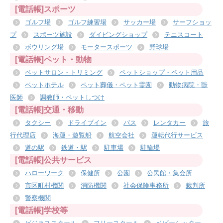
[電話帳]スポーツ
ゴルフ場
ゴルフ練習場
サッカー場
サーフショッ
プ
スポーツ施設
ダイビングショップ
テニスコート
ボウリング場
モータースポーツ
野球場
[電話帳]ペット・動物
ペットサロン・トリミング
ペットショップ・ペット用品
ペットホテル
ペット葬儀・ペット霊園
動物病院・獣
医師
調教師・ペットしつけ
[電話帳]交通・移動
タクシー
ドライブイン
バス
レンタカー
旅
行代理店
海運・遊覧船
航空会社
運転代行サービス
道の駅
鉄道・駅
駐車場
駐輪場
[電話帳]公共サービス
ハローワーク
保健所
公園
公民館・集会所
市区町村機関
消防機関
社会保険事務所
裁判所
警察機関
[電話帳]学校等