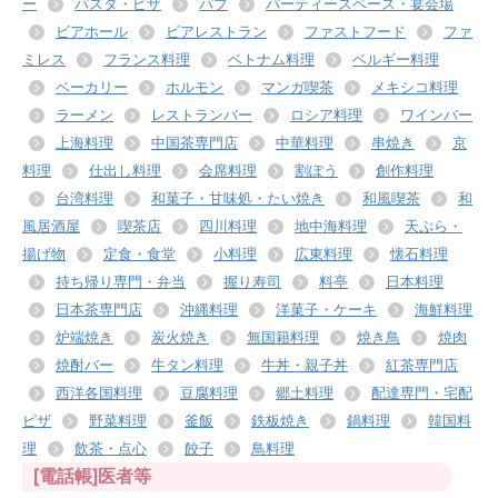
ー
パスタ・ピザ
パブ
パーティースペース・宴会場
ビアホール
ビアレストラン
ファストフード
ファ
ミレス
フランス料理
ベトナム料理
ベルギー料理
ベーカリー
ホルモン
マンガ喫茶
メキシコ料理
ラーメン
レストランバー
ロシア料理
ワインバー
上海料理
中国茶専門店
中華料理
串焼き
京
料理
仕出し料理
会席料理
割ぽう
創作料理
台湾料理
和菓子・甘味処・たい焼き
和風喫茶
和
風居酒屋
喫茶店
四川料理
地中海料理
天ぷら・
揚げ物
定食・食堂
小料理
広東料理
懐石料理
持ち帰り専門・弁当
握り寿司
料亭
日本料理
日本茶専門店
沖縄料理
洋菓子・ケーキ
海鮮料理
炉端焼き
炭火焼き
無国籍料理
焼き鳥
焼肉
焼酎バー
牛タン料理
牛丼・親子丼
紅茶専門店
西洋各国料理
豆腐料理
郷土料理
配達専門・宅配
ピザ
野菜料理
釜飯
鉄板焼き
鍋料理
韓国料
理
飲茶・点心
餃子
鳥料理
[電話帳]医者等