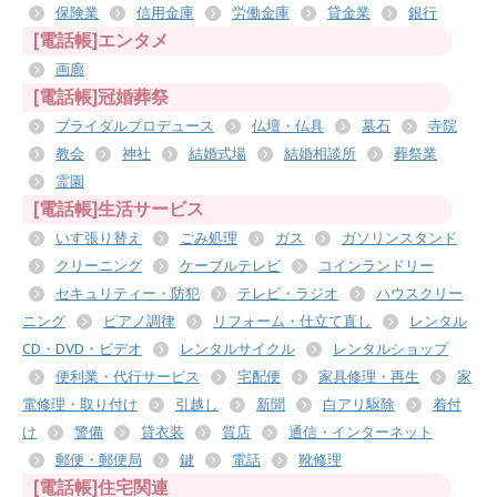
保険業
信用金庫
労働金庫
貸金業
銀行
[電話帳]エンタメ
画廊
[電話帳]冠婚葬祭
ブライダルプロデュース
仏壇・仏具
墓石
寺院
教会
神社
結婚式場
結婚相談所
葬祭業
霊園
[電話帳]生活サービス
いす張り替え
ごみ処理
ガス
ガソリンスタンド
クリーニング
ケーブルテレビ
コインランドリー
セキュリティー・防犯
テレビ・ラジオ
ハウスクリー
ニング
ピアノ調律
リフォーム・仕立て直し
レンタル
CD・DVD・ビデオ
レンタルサイクル
レンタルショップ
便利業・代行サービス
宅配便
家具修理・再生
家
電修理・取り付け
引越し
新聞
白アリ駆除
着付
け
警備
貸衣装
質店
通信・インターネット
郵便・郵便局
鍵
電話
靴修理
[電話帳]住宅関連