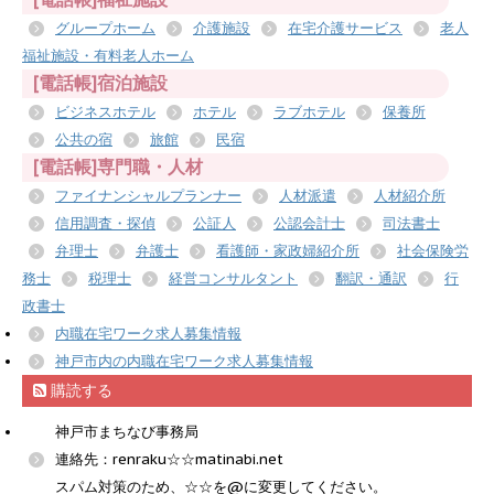
グループホーム
介護施設
在宅介護サービス
老人
福祉施設・有料老人ホーム
[電話帳]宿泊施設
ビジネスホテル
ホテル
ラブホテル
保養所
公共の宿
旅館
民宿
[電話帳]専門職・人材
ファイナンシャルプランナー
人材派遣
人材紹介所
信用調査・探偵
公証人
公認会計士
司法書士
弁理士
弁護士
看護師・家政婦紹介所
社会保険労
務士
税理士
経営コンサルタント
翻訳・通訳
行
政書士
内職在宅ワーク求人募集情報
神戸市内の内職在宅ワーク求人募集情報
購読する
神戸市まちなび事務局
連絡先：renraku☆☆matinabi.net
スパム対策のため、☆☆を@に変更してください。