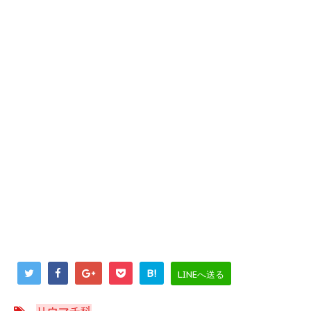
B!
LINEへ送る