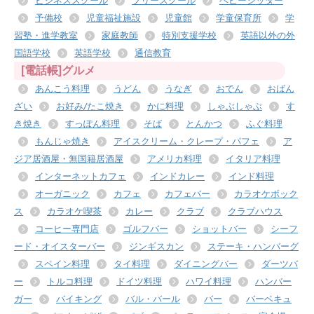
ビジネススクール
フリースクール
ベビーシッター
予備校
児童福祉施設
児童館
学童保育所
学
習塾・進学教室
家庭教師
特別支援学校
英語以外の外
国語学校
英語学校
通信教育
[電話帳]グルメ
あんこう料理
うどん
うなぎ
おでん
おばん
ざい
お好み/たこ焼き
かに料理
しゃぶしゃぶ
す
き焼き
すっぽん料理
そば
とんかつ
ふぐ料理
もんじゃ焼き
アイスクリーム・クレープ・パフェ
ア
ジア居酒屋・無国籍居酒屋
アメリカ料理
イタリア料理
インターネットカフェ
インドカレー
インド料理
オーガニック
カフェ
カフェバー
カラオケボック
ス
カラオケ喫茶
カレー
クラブ
クラブハウス
コーヒー専門店
ゴルフバー
ショットバー
シーフ
ード・オイスターバー
ジンギスカン
ステーキ・ハンバーグ
スペイン料理
タイ料理
ダイニングバー
ダーツバ
ー
トルコ料理
ドイツ料理
ハワイ料理
ハンバー
ガー
バイキング
バル・バール
バー
バーベキュ