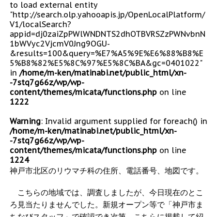
to load external entity
"http://search.olp.yahooapis.jp/OpenLocalPlatform/
V1/localSearch?
appid=dj0zaiZpPWlWNDNTS2dhOTBVRSZzPWNvbnN
1bWVyc2VjcmV0Jng9OGU-
&results=100&query=%E7%A5%9E%E6%88%B8%E
5%B8%82%E5%8C%97%E5%8C%BA&gc=0401022"
in
/home/m-ken/matinabi.net/public_html/xn-
-7stq7g66z/wp/wp-
content/themes/micata/functions.php
on line
1222
Warning
: Invalid argument supplied for foreach() in
/home/m-ken/matinabi.net/public_html/xn-
-7stq7g66z/wp/wp-
content/themes/micata/functions.php
on line
1224
神戸市北区のリウマチ科の住所、電話番号、地図です。
こちらの地域では、調査しましたが、今日現在のとこ
ろ見当たりませんでした。新規オープン等で「神戸市ま
ちなびスタッフ」で確認でき次第、こちらに掲載して紹