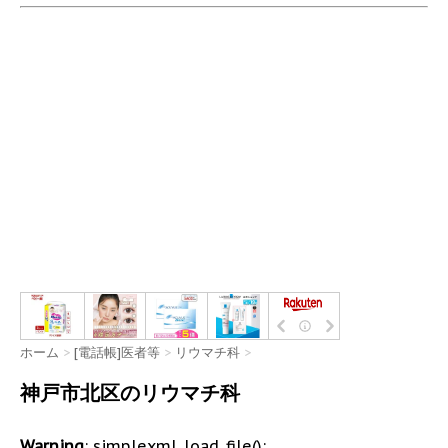
ホーム
>
[電話帳]医者等
>
リウマチ科
>
神戸市北区のリウマチ科
Warning
: simplexml_load_file():