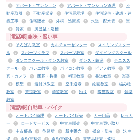
アパート・マンション
アパート・マンション管理
不
動産取引
不動産鑑定
住宅展示場
住宅設備・建設・建
築工事
住宅販売
外構・造園業
水道・配水管
畳
貸家
風呂釜・浴槽
[電話帳]趣味・習い事
そろばん教室
カルチャーセンター
スイミングスクー
ル
スポーツクラブ
スポーツ教室
ダイビングスクール
ダンススクール・ダンス教室
ダンス・舞踊
テニスス
クール
バレエ教室
パソコン教室
ピアノ教室
写
真・カメラ
囲碁・将棋
料理教室
書道教室
楽器
模型
着付け教室
空手道場
絵画教室
編み物
教室
茶道教室
華道教室
釣り
陶芸教室
音楽
教室
[電話帳]自動車・バイク
オートバイ修理
オートバイ販売
カー用品
レッカ
ー
ロードサービス
中古車販売
中古車買い取り
中古部品
教習所
新車販売
板金・塗装
洗車
場
自動車整備
自動車解体
電装品販売・修理