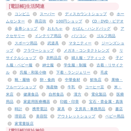
[電話帳]生活関連
コンビニ
スーパー
ディスカウントショップ
ホー
ムセンター
商店街
100円ショップ
CD・DVD・ビデオ
金券ショップ
おもちゃ
かばん・ハンドバッグ
ア
クセサリー
インテリア用品
パソコン
ゴルフ用品
スポーツ用品
武道具
マタニティー
ジーンズショ
ップ
フラワーショップ
メガネ・コンタクトレンズ
リ
サイクルショップ
衣料品店
婦人服・ブティック
子ど
も服・ベビー服
紳士服
学生服・制服
古着・リサイク
ル
呉服・和装小物
下着・ランジェリー
毛皮
靴・履物
卵・食肉
中華食材
鮮魚店
果物・
フルーツショップ
海産物
牛乳
コーヒー豆
米・
米店
健康食品
自然食品
漢方
電化製品
医療
用品
家庭用医療機器
印鑑・印章
宝石・貴金属・真珠
時計
携帯電話
家具
文房具・事務用品
書店
理容店
美容院
アウトレットショップ
ベビー用品
家電量販店
[電話帳]福祉施設