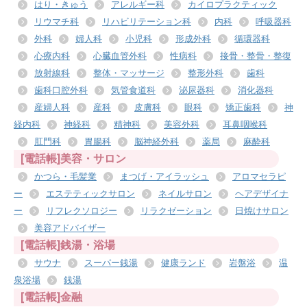
はり・きゅう
アレルギー科
カイロプラクティック
リウマチ科
リハビリテーション科
内科
呼吸器科
外科
婦人科
小児科
形成外科
循環器科
心療内科
心臓血管外科
性病科
接骨・整骨・整復
放射線科
整体・マッサージ
整形外科
歯科
歯科口腔外科
気管食道科
泌尿器科
消化器科
産婦人科
産科
皮膚科
眼科
矯正歯科
神
経内科
神経科
精神科
美容外科
耳鼻咽喉科
肛門科
胃腸科
脳神経外科
薬局
麻酔科
[電話帳]美容・サロン
かつら・毛髪業
まつげ・アイラッシュ
アロマセラピ
ー
エステティックサロン
ネイルサロン
ヘアデザイナ
ー
リフレクソロジー
リラクゼーション
日焼けサロン
美容アドバイザー
[電話帳]銭湯・浴場
サウナ
スーパー銭湯
健康ランド
岩盤浴
温
泉浴場
銭湯
[電話帳]金融