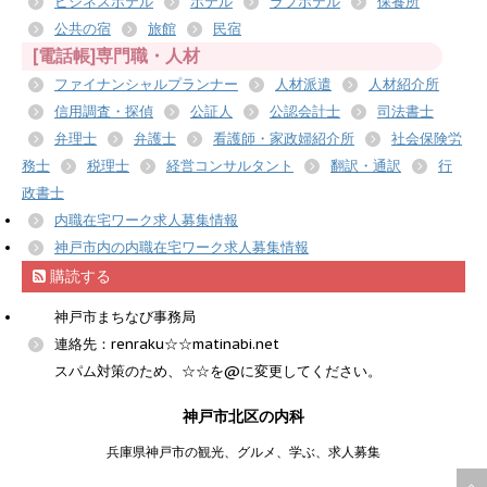
ビジネスホテル
ホテル
ラブホテル
保養所
公共の宿
旅館
民宿
[電話帳]専門職・人材
ファイナンシャルプランナー
人材派遣
人材紹介所
信用調査・探偵
公証人
公認会計士
司法書士
弁理士
弁護士
看護師・家政婦紹介所
社会保険労
務士
税理士
経営コンサルタント
翻訳・通訳
行
政書士
内職在宅ワーク求人募集情報
神戸市内の内職在宅ワーク求人募集情報
購読する
神戸市まちなび事務局
連絡先：renraku☆☆matinabi.net
スパム対策のため、☆☆を@に変更してください。
神戸市北区の内科
兵庫県神戸市の観光、グルメ、学ぶ、求人募集