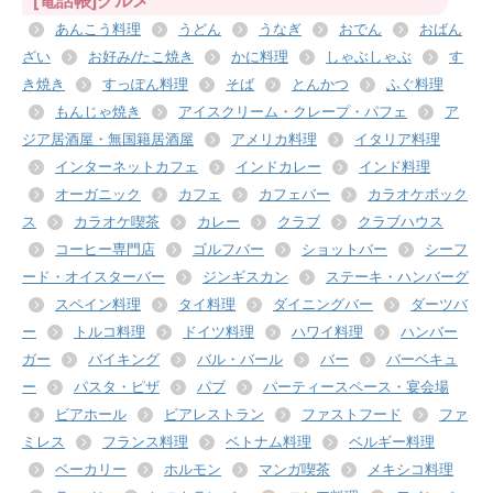
[電話帳]グルメ
あんこう料理
うどん
うなぎ
おでん
おばん
ざい
お好み/たこ焼き
かに料理
しゃぶしゃぶ
す
き焼き
すっぽん料理
そば
とんかつ
ふぐ料理
もんじゃ焼き
アイスクリーム・クレープ・パフェ
ア
ジア居酒屋・無国籍居酒屋
アメリカ料理
イタリア料理
インターネットカフェ
インドカレー
インド料理
オーガニック
カフェ
カフェバー
カラオケボック
ス
カラオケ喫茶
カレー
クラブ
クラブハウス
コーヒー専門店
ゴルフバー
ショットバー
シーフ
ード・オイスターバー
ジンギスカン
ステーキ・ハンバーグ
スペイン料理
タイ料理
ダイニングバー
ダーツバ
ー
トルコ料理
ドイツ料理
ハワイ料理
ハンバー
ガー
バイキング
バル・バール
バー
バーベキュ
ー
パスタ・ピザ
パブ
パーティースペース・宴会場
ビアホール
ビアレストラン
ファストフード
ファ
ミレス
フランス料理
ベトナム料理
ベルギー料理
ベーカリー
ホルモン
マンガ喫茶
メキシコ料理