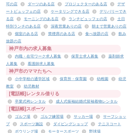
可の店
ダーツのある店
プロジェクターのある店
デザ
ートビュッフェの店
ケータリングできる店
デリバリーでき
る店
モーニングのある店
ランチビュッフェの店
土日
特別ランチのある店
深夜営業ありの店
朝まで営業ありの店
個室のある店
禁煙席のある店
食べ放題の店
飲み
放題の店
神戸市内の求人募集
内職・在宅ワーク求人募集
保育士求人募集
薬剤師求
人募集
看護師求人募集
神戸市のママたちへ
小中学校の通学区域
保育所・保育園
幼稚園
幼児
教室
幼児教材
[電話帳]レンタル借りる
卒業式袴レンタル
成人式振袖結婚式留袖着物レンタル
[電話帳]スポーツ
ゴルフ場
ゴルフ練習場
サッカー場
サーフショッ
プ
スポーツ施設
ダイビングショップ
テニスコート
ボウリング場
モータースポーツ
野球場