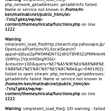
php_network_getaddresses: getaddrinfo failed:
Name or service not known in
/home/m-
ken/matinabi.net/public_html/xn-
-7stq7g66z/wp/wp-
content/themes/micata/functions.php
on line
1222
Warning
:
simplexml_load_file(http://search.olp.yahooapis.jp/
OpenLocalPlatform/V1/localSearch?
appid=dj0zaiZpPWlWNDNTS2dhOTBVRSZzPWNvbnN
1bWVyc2VjcmV0Jng9OGU-
&results=100&query=%E7%A5%9E%E6%88%B8%E
5%B8%82%E5%8C%97%E5%8C%BA&gc=0401002):
failed to open stream: php_network_getaddresses:
getaddrinfo failed: Name or service not known in
/home/m-ken/matinabi.net/public_html/xn-
-7stq7g66z/wp/wp-
content/themes/micata/functions.php
on line
1222
Warning
: simplexml_load_file(): I/O warning : failed