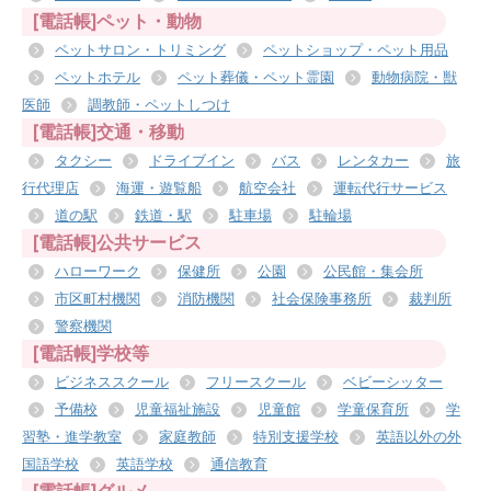
[電話帳]ペット・動物
ペットサロン・トリミング
ペットショップ・ペット用品
ペットホテル
ペット葬儀・ペット霊園
動物病院・獣
医師
調教師・ペットしつけ
[電話帳]交通・移動
タクシー
ドライブイン
バス
レンタカー
旅
行代理店
海運・遊覧船
航空会社
運転代行サービス
道の駅
鉄道・駅
駐車場
駐輪場
[電話帳]公共サービス
ハローワーク
保健所
公園
公民館・集会所
市区町村機関
消防機関
社会保険事務所
裁判所
警察機関
[電話帳]学校等
ビジネススクール
フリースクール
ベビーシッター
予備校
児童福祉施設
児童館
学童保育所
学
習塾・進学教室
家庭教師
特別支援学校
英語以外の外
国語学校
英語学校
通信教育