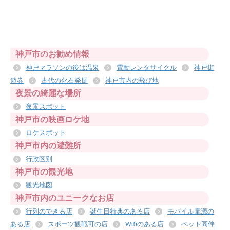
神戸市のお勧め情報
神戸マラソンの後は温泉
電動レンタサイクル
神戸街
遊券
古代の化石発掘
神戸市内の飛び地
夜景の綺麗な場所
夜景スポット
神戸市の映画ロケ地
ロケスポット
神戸市内の避難所
行政区別
神戸市の観光地
観光地図
神戸市内のユニークなお店
行列のできる店
誕生日特典のある店
モバイル電源の
ある店
スポーツ観戦可の店
Wifiのある店
ペット同伴