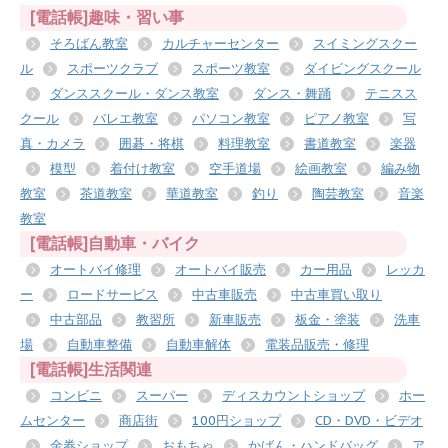
[電話帳]趣味・習い事
そろばん教室
カルチャーセンター
スイミングスクー
ル
スポーツクラブ
スポーツ教室
ダイビングスクール
ダンススクール・ダンス教室
ダンス・舞踊
テニスス
クール
バレエ教室
パソコン教室
ピアノ教室
写
真・カメラ
囲碁・将棋
料理教室
書道教室
楽器
模型
着付け教室
空手道場
絵画教室
編み物
教室
茶道教室
華道教室
釣り
陶芸教室
音楽
教室
[電話帳]自動車・バイク
オートバイ修理
オートバイ販売
カー用品
レッカ
ー
ロードサービス
中古車販売
中古車買い取り
中古部品
教習所
新車販売
板金・塗装
洗車
場
自動車整備
自動車解体
電装品販売・修理
[電話帳]生活関連
コンビニ
スーパー
ディスカウントショップ
ホー
ムセンター
商店街
100円ショップ
CD・DVD・ビデオ
金券ショップ
おもちゃ
かばん・ハンドバッグ
ア