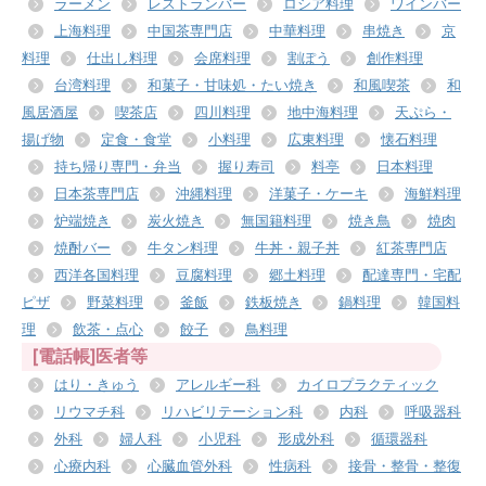
ラーメン
レストランバー
ロシア料理
ワインバー
上海料理
中国茶専門店
中華料理
串焼き
京
料理
仕出し料理
会席料理
割ぽう
創作料理
台湾料理
和菓子・甘味処・たい焼き
和風喫茶
和
風居酒屋
喫茶店
四川料理
地中海料理
天ぷら・
揚げ物
定食・食堂
小料理
広東料理
懐石料理
持ち帰り専門・弁当
握り寿司
料亭
日本料理
日本茶専門店
沖縄料理
洋菓子・ケーキ
海鮮料理
炉端焼き
炭火焼き
無国籍料理
焼き鳥
焼肉
焼酎バー
牛タン料理
牛丼・親子丼
紅茶専門店
西洋各国料理
豆腐料理
郷土料理
配達専門・宅配
ピザ
野菜料理
釜飯
鉄板焼き
鍋料理
韓国料
理
飲茶・点心
餃子
鳥料理
[電話帳]医者等
はり・きゅう
アレルギー科
カイロプラクティック
リウマチ科
リハビリテーション科
内科
呼吸器科
外科
婦人科
小児科
形成外科
循環器科
心療内科
心臓血管外科
性病科
接骨・整骨・整復