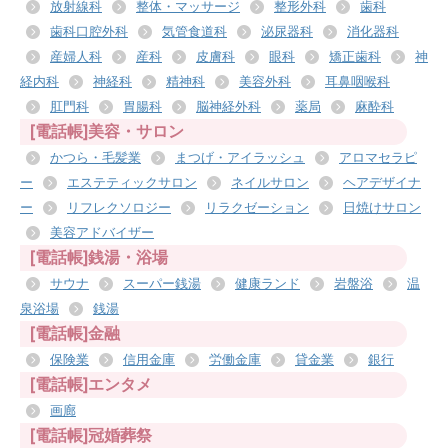
放射線科
整体・マッサージ
整形外科
歯科
歯科口腔外科
気管食道科
泌尿器科
消化器科
産婦人科
産科
皮膚科
眼科
矯正歯科
神
経内科
神経科
精神科
美容外科
耳鼻咽喉科
肛門科
胃腸科
脳神経外科
薬局
麻酔科
[電話帳]美容・サロン
かつら・毛髪業
まつげ・アイラッシュ
アロマセラピ
ー
エステティックサロン
ネイルサロン
ヘアデザイナ
ー
リフレクソロジー
リラクゼーション
日焼けサロン
美容アドバイザー
[電話帳]銭湯・浴場
サウナ
スーパー銭湯
健康ランド
岩盤浴
温
泉浴場
銭湯
[電話帳]金融
保険業
信用金庫
労働金庫
貸金業
銀行
[電話帳]エンタメ
画廊
[電話帳]冠婚葬祭