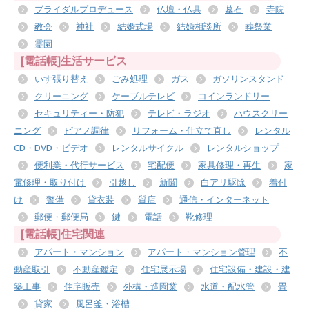
ブライダルプロデュース
仏壇・仏具
墓石
寺院
教会
神社
結婚式場
結婚相談所
葬祭業
霊園
[電話帳]生活サービス
いす張り替え
ごみ処理
ガス
ガソリンスタンド
クリーニング
ケーブルテレビ
コインランドリー
セキュリティー・防犯
テレビ・ラジオ
ハウスクリー
ニング
ピアノ調律
リフォーム・仕立て直し
レンタル
CD・DVD・ビデオ
レンタルサイクル
レンタルショップ
便利業・代行サービス
宅配便
家具修理・再生
家
電修理・取り付け
引越し
新聞
白アリ駆除
着付
け
警備
貸衣装
質店
通信・インターネット
郵便・郵便局
鍵
電話
靴修理
[電話帳]住宅関連
アパート・マンション
アパート・マンション管理
不
動産取引
不動産鑑定
住宅展示場
住宅設備・建設・建
築工事
住宅販売
外構・造園業
水道・配水管
畳
貸家
風呂釜・浴槽