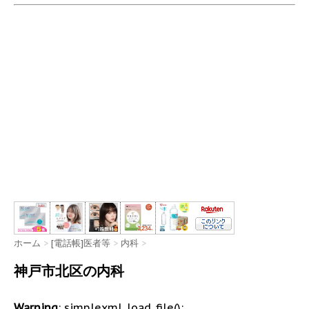
ホーム
>
[電話帳]医者等
>
内科
>
神戸市北区の内科
Warning
: simplexml_load_file():