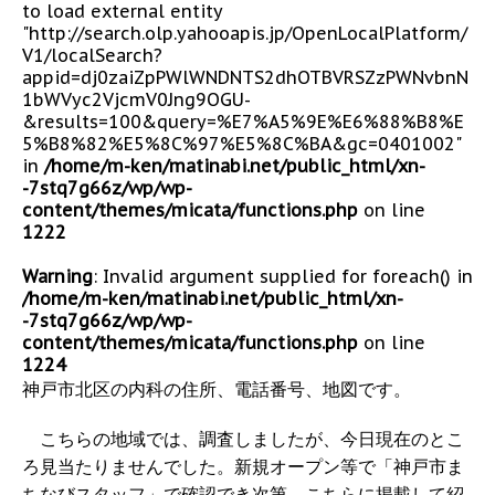
to load external entity
"http://search.olp.yahooapis.jp/OpenLocalPlatform/
V1/localSearch?
appid=dj0zaiZpPWlWNDNTS2dhOTBVRSZzPWNvbnN
1bWVyc2VjcmV0Jng9OGU-
&results=100&query=%E7%A5%9E%E6%88%B8%E
5%B8%82%E5%8C%97%E5%8C%BA&gc=0401002"
in
/home/m-ken/matinabi.net/public_html/xn-
-7stq7g66z/wp/wp-
content/themes/micata/functions.php
on line
1222
Warning
: Invalid argument supplied for foreach() in
/home/m-ken/matinabi.net/public_html/xn-
-7stq7g66z/wp/wp-
content/themes/micata/functions.php
on line
1224
神戸市北区の内科の住所、電話番号、地図です。
こちらの地域では、調査しましたが、今日現在のとこ
ろ見当たりませんでした。新規オープン等で「神戸市ま
ちなびスタッフ」で確認でき次第、こちらに掲載して紹