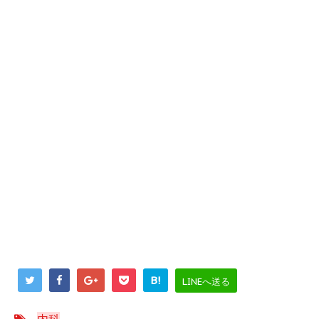
B!
LINEへ送る