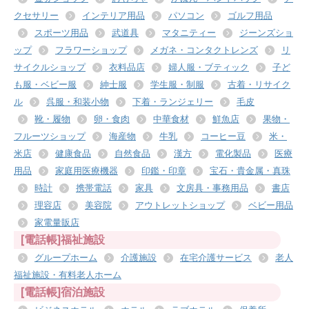
クセサリー
インテリア用品
パソコン
ゴルフ用品
スポーツ用品
武道具
マタニティー
ジーンズショ
ップ
フラワーショップ
メガネ・コンタクトレンズ
リ
サイクルショップ
衣料品店
婦人服・ブティック
子ど
も服・ベビー服
紳士服
学生服・制服
古着・リサイク
ル
呉服・和装小物
下着・ランジェリー
毛皮
靴・履物
卵・食肉
中華食材
鮮魚店
果物・
フルーツショップ
海産物
牛乳
コーヒー豆
米・
米店
健康食品
自然食品
漢方
電化製品
医療
用品
家庭用医療機器
印鑑・印章
宝石・貴金属・真珠
時計
携帯電話
家具
文房具・事務用品
書店
理容店
美容院
アウトレットショップ
ベビー用品
家電量販店
[電話帳]福祉施設
グループホーム
介護施設
在宅介護サービス
老人
福祉施設・有料老人ホーム
[電話帳]宿泊施設