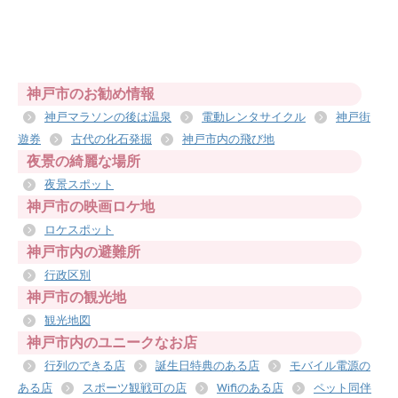
神戸市のお勧め情報
神戸マラソンの後は温泉
電動レンタサイクル
神戸街
遊券
古代の化石発掘
神戸市内の飛び地
夜景の綺麗な場所
夜景スポット
神戸市の映画ロケ地
ロケスポット
神戸市内の避難所
行政区別
神戸市の観光地
観光地図
神戸市内のユニークなお店
行列のできる店
誕生日特典のある店
モバイル電源の
ある店
スポーツ観戦可の店
Wifiのある店
ペット同伴