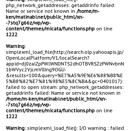
php_network_getaddresses: getaddrinfo failed:
Name or service not known in
/home/m-
ken/matinabi.net/public_html/xn-
-7stq7g66z/wp/wp-
content/themes/micata/functions.php
on line
1222
Warning
:
simplexml_load_file(http://search.olp.yahooapis.jp/
OpenLocalPlatform/V1/localSearch?
appid=dj0zaiZpPWlWNDNTS2dhOTBVRSZzPWNvbnN
1bWVyc2VjcmV0Jng9OGU-
&results=100&query=%E7%A5%9E%E6%88%B8%E
5%B8%82%E7%81%98%E5%8C%BA&gc=0401017):
failed to open stream: php_network_getaddresses:
getaddrinfo failed: Name or service not known in
/home/m-ken/matinabi.net/public_html/xn-
-7stq7g66z/wp/wp-
content/themes/micata/functions.php
on line
1222
Warning
: simplexml_load_file(): I/O warning : failed