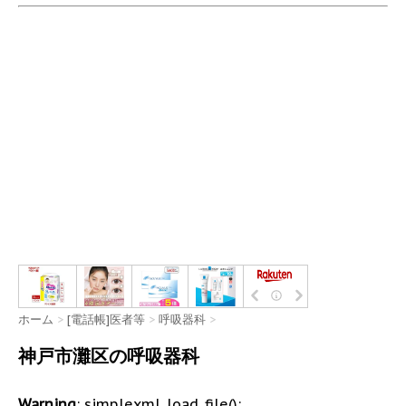
ホーム
>
[電話帳]医者等
>
呼吸器科
>
神戸市灘区の呼吸器科
Warning
: simplexml_load_file():