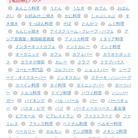
[電話帳]グルメ
あんこう料理
うどん
うなぎ
おでん
おばん
ざい
お好み/たこ焼き
かに料理
しゃぶしゃぶ
す
き焼き
すっぽん料理
そば
とんかつ
ふぐ料理
もんじゃ焼き
アイスクリーム・クレープ・パフェ
ア
ジア居酒屋・無国籍居酒屋
アメリカ料理
イタリア料理
インターネットカフェ
インドカレー
インド料理
オーガニック
カフェ
カフェバー
カラオケボック
ス
カラオケ喫茶
カレー
クラブ
クラブハウス
コーヒー専門店
ゴルフバー
ショットバー
シーフ
ード・オイスターバー
ジンギスカン
ステーキ・ハンバーグ
スペイン料理
タイ料理
ダイニングバー
ダーツバ
ー
トルコ料理
ドイツ料理
ハワイ料理
ハンバー
ガー
バイキング
バル・バール
バー
バーベキュ
ー
パスタ・ピザ
パブ
パーティースペース・宴会場
ビアホール
ビアレストラン
ファストフード
ファ
ミレス
フランス料理
ベトナム料理
ベルギー料理
ベーカリー
ホルモン
マンガ喫茶
メキシコ料理