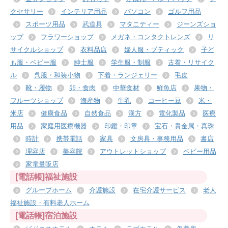
クセサリー
インテリア用品
パソコン
ゴルフ用品
スポーツ用品
武道具
マタニティー
ジーンズショ
ップ
フラワーショップ
メガネ・コンタクトレンズ
リ
サイクルショップ
衣料品店
婦人服・ブティック
子ど
も服・ベビー服
紳士服
学生服・制服
古着・リサイク
ル
呉服・和装小物
下着・ランジェリー
毛皮
靴・履物
卵・食肉
中華食材
鮮魚店
果物・
フルーツショップ
海産物
牛乳
コーヒー豆
米・
米店
健康食品
自然食品
漢方
電化製品
医療
用品
家庭用医療機器
印鑑・印章
宝石・貴金属・真珠
時計
携帯電話
家具
文房具・事務用品
書店
理容店
美容院
アウトレットショップ
ベビー用品
家電量販店
[電話帳]福祉施設
グループホーム
介護施設
在宅介護サービス
老人
福祉施設・有料老人ホーム
[電話帳]宿泊施設