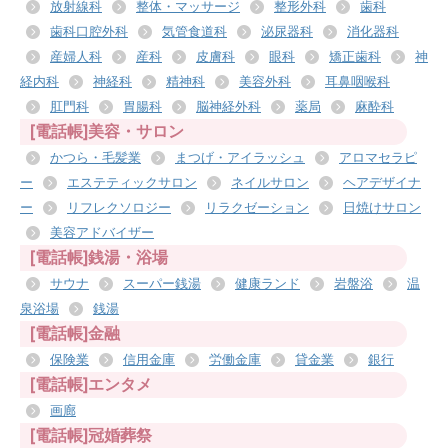
放射線科
整体・マッサージ
整形外科
歯科
歯科口腔外科
気管食道科
泌尿器科
消化器科
産婦人科
産科
皮膚科
眼科
矯正歯科
神
経内科
神経科
精神科
美容外科
耳鼻咽喉科
肛門科
胃腸科
脳神経外科
薬局
麻酔科
[電話帳]美容・サロン
かつら・毛髪業
まつげ・アイラッシュ
アロマセラピ
ー
エステティックサロン
ネイルサロン
ヘアデザイナ
ー
リフレクソロジー
リラクゼーション
日焼けサロン
美容アドバイザー
[電話帳]銭湯・浴場
サウナ
スーパー銭湯
健康ランド
岩盤浴
温
泉浴場
銭湯
[電話帳]金融
保険業
信用金庫
労働金庫
貸金業
銀行
[電話帳]エンタメ
画廊
[電話帳]冠婚葬祭