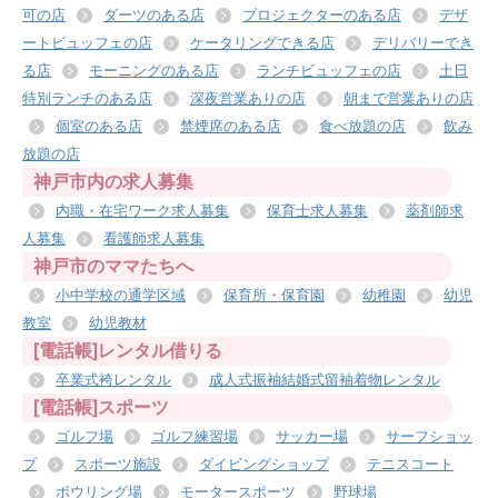
可の店
ダーツのある店
プロジェクターのある店
デザ
ートビュッフェの店
ケータリングできる店
デリバリーでき
る店
モーニングのある店
ランチビュッフェの店
土日
特別ランチのある店
深夜営業ありの店
朝まで営業ありの店
個室のある店
禁煙席のある店
食べ放題の店
飲み
放題の店
神戸市内の求人募集
内職・在宅ワーク求人募集
保育士求人募集
薬剤師求
人募集
看護師求人募集
神戸市のママたちへ
小中学校の通学区域
保育所・保育園
幼稚園
幼児
教室
幼児教材
[電話帳]レンタル借りる
卒業式袴レンタル
成人式振袖結婚式留袖着物レンタル
[電話帳]スポーツ
ゴルフ場
ゴルフ練習場
サッカー場
サーフショッ
プ
スポーツ施設
ダイビングショップ
テニスコート
ボウリング場
モータースポーツ
野球場