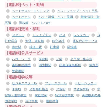
[電話帳]ペット・動物
ペットサロン・トリミング
ペットショップ・ペット用品
ペットホテル
ペット葬儀・ペット霊園
動物病院・獣
医師
調教師・ペットしつけ
[電話帳]交通・移動
タクシー
ドライブイン
バス
レンタカー
旅
行代理店
海運・遊覧船
航空会社
運転代行サービス
道の駅
鉄道・駅
駐車場
駐輪場
[電話帳]公共サービス
ハローワーク
保健所
公園
公民館・集会所
市区町村機関
消防機関
社会保険事務所
裁判所
警察機関
[電話帳]学校等
ビジネススクール
フリースクール
ベビーシッター
予備校
児童福祉施設
児童館
学童保育所
学
習塾・進学教室
家庭教師
特別支援学校
英語以外の外
国語学校
英語学校
通信教育