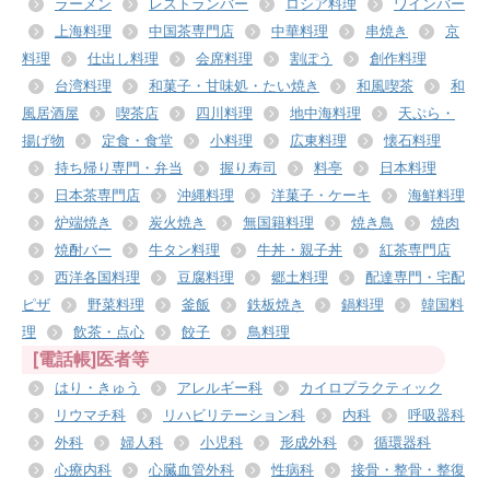
ラーメン
レストランバー
ロシア料理
ワインバー
上海料理
中国茶専門店
中華料理
串焼き
京
料理
仕出し料理
会席料理
割ぽう
創作料理
台湾料理
和菓子・甘味処・たい焼き
和風喫茶
和
風居酒屋
喫茶店
四川料理
地中海料理
天ぷら・
揚げ物
定食・食堂
小料理
広東料理
懐石料理
持ち帰り専門・弁当
握り寿司
料亭
日本料理
日本茶専門店
沖縄料理
洋菓子・ケーキ
海鮮料理
炉端焼き
炭火焼き
無国籍料理
焼き鳥
焼肉
焼酎バー
牛タン料理
牛丼・親子丼
紅茶専門店
西洋各国料理
豆腐料理
郷土料理
配達専門・宅配
ピザ
野菜料理
釜飯
鉄板焼き
鍋料理
韓国料
理
飲茶・点心
餃子
鳥料理
[電話帳]医者等
はり・きゅう
アレルギー科
カイロプラクティック
リウマチ科
リハビリテーション科
内科
呼吸器科
外科
婦人科
小児科
形成外科
循環器科
心療内科
心臓血管外科
性病科
接骨・整骨・整復