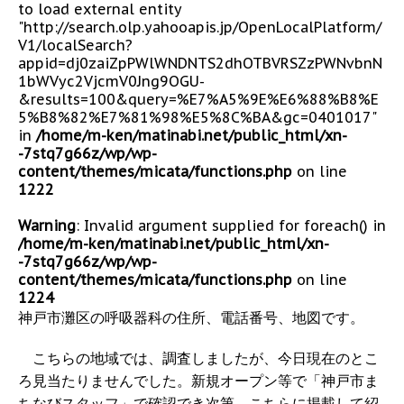
to load external entity
"http://search.olp.yahooapis.jp/OpenLocalPlatform/
V1/localSearch?
appid=dj0zaiZpPWlWNDNTS2dhOTBVRSZzPWNvbnN
1bWVyc2VjcmV0Jng9OGU-
&results=100&query=%E7%A5%9E%E6%88%B8%E
5%B8%82%E7%81%98%E5%8C%BA&gc=0401017"
in
/home/m-ken/matinabi.net/public_html/xn-
-7stq7g66z/wp/wp-
content/themes/micata/functions.php
on line
1222
Warning
: Invalid argument supplied for foreach() in
/home/m-ken/matinabi.net/public_html/xn-
-7stq7g66z/wp/wp-
content/themes/micata/functions.php
on line
1224
神戸市灘区の呼吸器科の住所、電話番号、地図です。
こちらの地域では、調査しましたが、今日現在のとこ
ろ見当たりませんでした。新規オープン等で「神戸市ま
ちなびスタッフ」で確認でき次第、こちらに掲載して紹