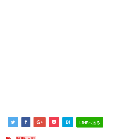
B!
LINEへ送る