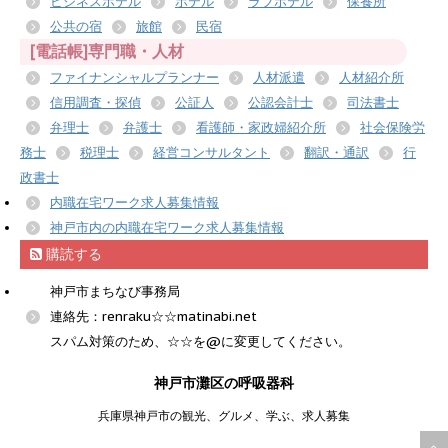
ビジネスホテル
ホテル
ラブホテル
保養所
公共の宿
旅館
民宿
[電話帳]専門職・人材
ファイナンシャルプランナー
人材派遣
人材紹介所
信用調査・探偵
公証人
公認会計士
司法書士
弁理士
弁護士
看護師・家政婦紹介所
社会保険労
務士
税理士
経営コンサルタント
翻訳・通訳
行
政書士
内職在宅ワーク求人募集情報
神戸市内の内職在宅ワーク求人募集情報
購読する
神戸市まちなび事務局
連絡先：renraku☆☆matinabi.net
スパム対策のため、☆☆を@に変更してください。
神戸市灘区の呼吸器科
兵庫県神戸市の観光、グルメ、学ぶ、求人募集