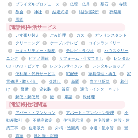
ブライダルプロデュース
仏壇・仏具
墓石
寺院
教会
神社
結婚式場
結婚相談所
葬祭業
霊園
[電話帳]生活サービス
いす張り替え
ごみ処理
ガス
ガソリンスタンド
クリーニング
ケーブルテレビ
コインランドリー
セキュリティー・防犯
テレビ・ラジオ
ハウスクリー
ニング
ピアノ調律
リフォーム・仕立て直し
レンタル
CD・DVD・ビデオ
レンタルサイクル
レンタルショップ
便利業・代行サービス
宅配便
家具修理・再生
家
電修理・取り付け
引越し
新聞
白アリ駆除
着付
け
警備
貸衣装
質店
通信・インターネット
郵便・郵便局
鍵
電話
靴修理
[電話帳]住宅関連
アパート・マンション
アパート・マンション管理
不
動産取引
不動産鑑定
住宅展示場
住宅設備・建設・建
築工事
住宅販売
外構・造園業
水道・配水管
畳
貸家
風呂釜・浴槽