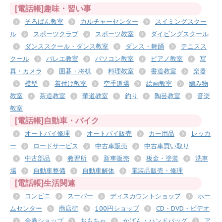
[電話帳]趣味・習い事
そろばん教室
カルチャーセンター
スイミングスクー
ル
スポーツクラブ
スポーツ教室
ダイビングスクール
ダンススクール・ダンス教室
ダンス・舞踊
テニスス
クール
バレエ教室
パソコン教室
ピアノ教室
写
真・カメラ
囲碁・将棋
料理教室
書道教室
楽器
模型
着付け教室
空手道場
絵画教室
編み物
教室
茶道教室
華道教室
釣り
陶芸教室
音楽
教室
[電話帳]自動車・バイク
オートバイ修理
オートバイ販売
カー用品
レッカ
ー
ロードサービス
中古車販売
中古車買い取り
中古部品
教習所
新車販売
板金・塗装
洗車
場
自動車整備
自動車解体
電装品販売・修理
[電話帳]生活関連
コンビニ
スーパー
ディスカウントショップ
ホー
ムセンター
商店街
100円ショップ
CD・DVD・ビデオ
金券ショップ
おもちゃ
かばん・ハンドバッグ
ア