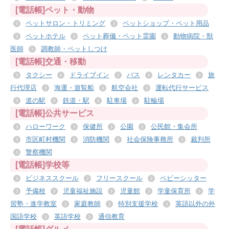
[電話帳]ペット・動物
ペットサロン・トリミング
ペットショップ・ペット用品
ペットホテル
ペット葬儀・ペット霊園
動物病院・獣
医師
調教師・ペットしつけ
[電話帳]交通・移動
タクシー
ドライブイン
バス
レンタカー
旅
行代理店
海運・遊覧船
航空会社
運転代行サービス
道の駅
鉄道・駅
駐車場
駐輪場
[電話帳]公共サービス
ハローワーク
保健所
公園
公民館・集会所
市区町村機関
消防機関
社会保険事務所
裁判所
警察機関
[電話帳]学校等
ビジネススクール
フリースクール
ベビーシッター
予備校
児童福祉施設
児童館
学童保育所
学
習塾・進学教室
家庭教師
特別支援学校
英語以外の外
国語学校
英語学校
通信教育