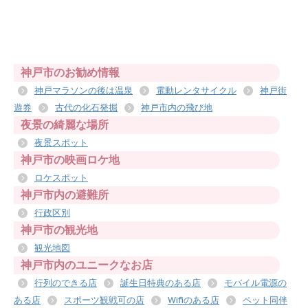
神戸市のお勧め情報
神戸マラソンの後は温泉
電動レンタサイクル
神戸街
遊券
古代の化石発掘
神戸市内の飛び地
夜景の綺麗な場所
夜景スポット
神戸市の映画ロケ地
ロケスポット
神戸市内の避難所
行政区別
神戸市の観光地
観光地図
神戸市内のユニークなお店
行列のできる店
誕生日特典のある店
モバイル電源の
ある店
スポーツ観戦可の店
Wifiのある店
ペット同伴