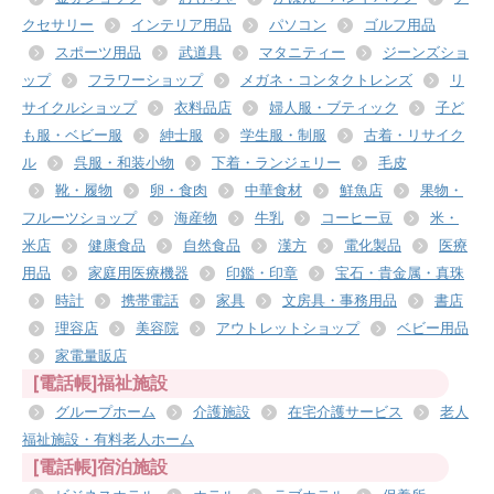
クセサリー
インテリア用品
パソコン
ゴルフ用品
スポーツ用品
武道具
マタニティー
ジーンズショ
ップ
フラワーショップ
メガネ・コンタクトレンズ
リ
サイクルショップ
衣料品店
婦人服・ブティック
子ど
も服・ベビー服
紳士服
学生服・制服
古着・リサイク
ル
呉服・和装小物
下着・ランジェリー
毛皮
靴・履物
卵・食肉
中華食材
鮮魚店
果物・
フルーツショップ
海産物
牛乳
コーヒー豆
米・
米店
健康食品
自然食品
漢方
電化製品
医療
用品
家庭用医療機器
印鑑・印章
宝石・貴金属・真珠
時計
携帯電話
家具
文房具・事務用品
書店
理容店
美容院
アウトレットショップ
ベビー用品
家電量販店
[電話帳]福祉施設
グループホーム
介護施設
在宅介護サービス
老人
福祉施設・有料老人ホーム
[電話帳]宿泊施設