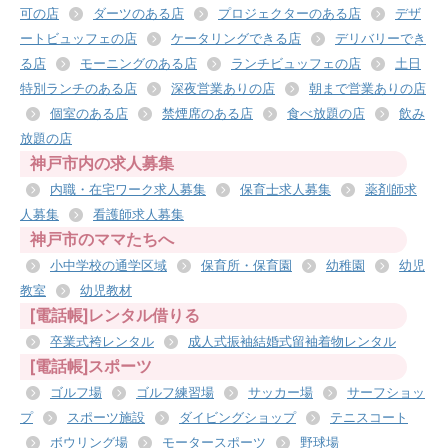
可の店
ダーツのある店
プロジェクターのある店
デザ
ートビュッフェの店
ケータリングできる店
デリバリーでき
る店
モーニングのある店
ランチビュッフェの店
土日
特別ランチのある店
深夜営業ありの店
朝まで営業ありの店
個室のある店
禁煙席のある店
食べ放題の店
飲み
放題の店
神戸市内の求人募集
内職・在宅ワーク求人募集
保育士求人募集
薬剤師求
人募集
看護師求人募集
神戸市のママたちへ
小中学校の通学区域
保育所・保育園
幼稚園
幼児
教室
幼児教材
[電話帳]レンタル借りる
卒業式袴レンタル
成人式振袖結婚式留袖着物レンタル
[電話帳]スポーツ
ゴルフ場
ゴルフ練習場
サッカー場
サーフショッ
プ
スポーツ施設
ダイビングショップ
テニスコート
ボウリング場
モータースポーツ
野球場