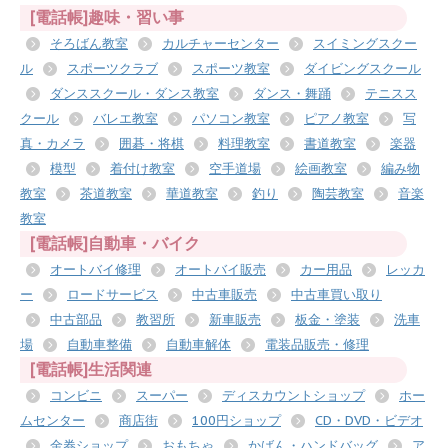
[電話帳]趣味・習い事
そろばん教室
カルチャーセンター
スイミングスクー
ル
スポーツクラブ
スポーツ教室
ダイビングスクール
ダンススクール・ダンス教室
ダンス・舞踊
テニスス
クール
バレエ教室
パソコン教室
ピアノ教室
写
真・カメラ
囲碁・将棋
料理教室
書道教室
楽器
模型
着付け教室
空手道場
絵画教室
編み物
教室
茶道教室
華道教室
釣り
陶芸教室
音楽
教室
[電話帳]自動車・バイク
オートバイ修理
オートバイ販売
カー用品
レッカ
ー
ロードサービス
中古車販売
中古車買い取り
中古部品
教習所
新車販売
板金・塗装
洗車
場
自動車整備
自動車解体
電装品販売・修理
[電話帳]生活関連
コンビニ
スーパー
ディスカウントショップ
ホー
ムセンター
商店街
100円ショップ
CD・DVD・ビデオ
金券ショップ
おもちゃ
かばん・ハンドバッグ
ア