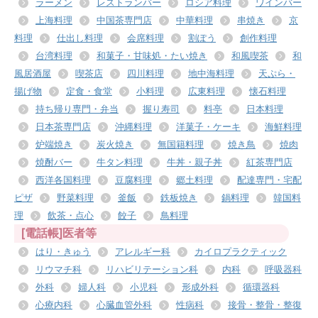
ラーメン
レストランバー
ロシア料理
ワインバー
上海料理
中国茶専門店
中華料理
串焼き
京
料理
仕出し料理
会席料理
割ぽう
創作料理
台湾料理
和菓子・甘味処・たい焼き
和風喫茶
和
風居酒屋
喫茶店
四川料理
地中海料理
天ぷら・
揚げ物
定食・食堂
小料理
広東料理
懐石料理
持ち帰り専門・弁当
握り寿司
料亭
日本料理
日本茶専門店
沖縄料理
洋菓子・ケーキ
海鮮料理
炉端焼き
炭火焼き
無国籍料理
焼き鳥
焼肉
焼酎バー
牛タン料理
牛丼・親子丼
紅茶専門店
西洋各国料理
豆腐料理
郷土料理
配達専門・宅配
ピザ
野菜料理
釜飯
鉄板焼き
鍋料理
韓国料
理
飲茶・点心
餃子
鳥料理
[電話帳]医者等
はり・きゅう
アレルギー科
カイロプラクティック
リウマチ科
リハビリテーション科
内科
呼吸器科
外科
婦人科
小児科
形成外科
循環器科
心療内科
心臓血管外科
性病科
接骨・整骨・整復