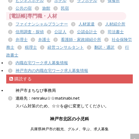
ビジネスホテル
ホテル
ラブホテル
保養所
公共の宿
旅館
民宿
[電話帳]専門職・人材
ファイナンシャルプランナー
人材派遣
人材紹介所
信用調査・探偵
公証人
公認会計士
司法書士
弁理士
弁護士
看護師・家政婦紹介所
社会保険労
務士
税理士
経営コンサルタント
翻訳・通訳
行
政書士
内職在宅ワーク求人募集情報
神戸市内の内職在宅ワーク求人募集情報
購読する
神戸市まちなび事務局
連絡先：renraku☆☆matinabi.net
スパム対策のため、☆☆を@に変更してください。
神戸市北区の小児科
兵庫県神戸市の観光、グルメ、学ぶ、求人募集