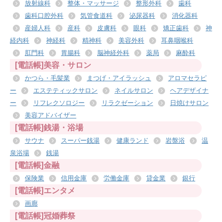
放射線科
整体・マッサージ
整形外科
歯科
歯科口腔外科
気管食道科
泌尿器科
消化器科
産婦人科
産科
皮膚科
眼科
矯正歯科
神
経内科
神経科
精神科
美容外科
耳鼻咽喉科
肛門科
胃腸科
脳神経外科
薬局
麻酔科
[電話帳]美容・サロン
かつら・毛髪業
まつげ・アイラッシュ
アロマセラピ
ー
エステティックサロン
ネイルサロン
ヘアデザイナ
ー
リフレクソロジー
リラクゼーション
日焼けサロン
美容アドバイザー
[電話帳]銭湯・浴場
サウナ
スーパー銭湯
健康ランド
岩盤浴
温
泉浴場
銭湯
[電話帳]金融
保険業
信用金庫
労働金庫
貸金業
銀行
[電話帳]エンタメ
画廊
[電話帳]冠婚葬祭