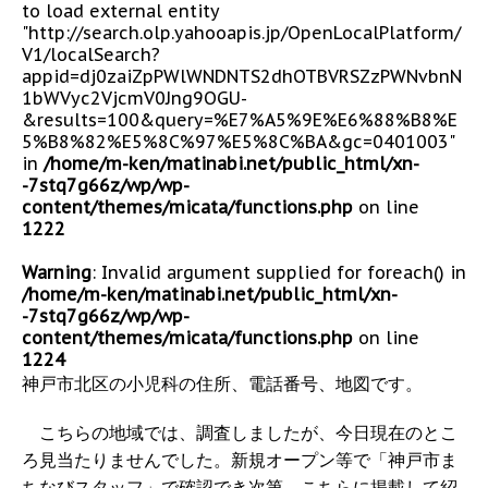
to load external entity
"http://search.olp.yahooapis.jp/OpenLocalPlatform/
V1/localSearch?
appid=dj0zaiZpPWlWNDNTS2dhOTBVRSZzPWNvbnN
1bWVyc2VjcmV0Jng9OGU-
&results=100&query=%E7%A5%9E%E6%88%B8%E
5%B8%82%E5%8C%97%E5%8C%BA&gc=0401003"
in
/home/m-ken/matinabi.net/public_html/xn-
-7stq7g66z/wp/wp-
content/themes/micata/functions.php
on line
1222
Warning
: Invalid argument supplied for foreach() in
/home/m-ken/matinabi.net/public_html/xn-
-7stq7g66z/wp/wp-
content/themes/micata/functions.php
on line
1224
神戸市北区の小児科の住所、電話番号、地図です。
こちらの地域では、調査しましたが、今日現在のとこ
ろ見当たりませんでした。新規オープン等で「神戸市ま
ちなびスタッフ」で確認でき次第、こちらに掲載して紹