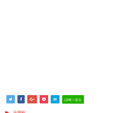
B!
LINEへ送る