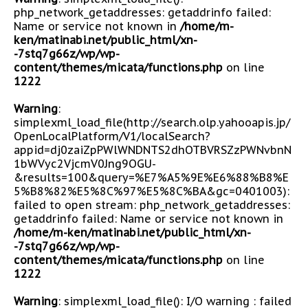
php_network_getaddresses: getaddrinfo failed:
Name or service not known in
/home/m-
ken/matinabi.net/public_html/xn-
-7stq7g66z/wp/wp-
content/themes/micata/functions.php
on line
1222
Warning
:
simplexml_load_file(http://search.olp.yahooapis.jp/
OpenLocalPlatform/V1/localSearch?
appid=dj0zaiZpPWlWNDNTS2dhOTBVRSZzPWNvbnN
1bWVyc2VjcmV0Jng9OGU-
&results=100&query=%E7%A5%9E%E6%88%B8%E
5%B8%82%E5%8C%97%E5%8C%BA&gc=0401003):
failed to open stream: php_network_getaddresses:
getaddrinfo failed: Name or service not known in
/home/m-ken/matinabi.net/public_html/xn-
-7stq7g66z/wp/wp-
content/themes/micata/functions.php
on line
1222
Warning
: simplexml_load_file(): I/O warning : failed