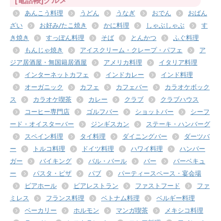
[電話帳]グルメ
あんこう料理
うどん
うなぎ
おでん
おばん
ざい
お好み/たこ焼き
かに料理
しゃぶしゃぶ
す
き焼き
すっぽん料理
そば
とんかつ
ふぐ料理
もんじゃ焼き
アイスクリーム・クレープ・パフェ
ア
ジア居酒屋・無国籍居酒屋
アメリカ料理
イタリア料理
インターネットカフェ
インドカレー
インド料理
オーガニック
カフェ
カフェバー
カラオケボック
ス
カラオケ喫茶
カレー
クラブ
クラブハウス
コーヒー専門店
ゴルフバー
ショットバー
シーフ
ード・オイスターバー
ジンギスカン
ステーキ・ハンバーグ
スペイン料理
タイ料理
ダイニングバー
ダーツバ
ー
トルコ料理
ドイツ料理
ハワイ料理
ハンバー
ガー
バイキング
バル・バール
バー
バーベキュ
ー
パスタ・ピザ
パブ
パーティースペース・宴会場
ビアホール
ビアレストラン
ファストフード
ファ
ミレス
フランス料理
ベトナム料理
ベルギー料理
ベーカリー
ホルモン
マンガ喫茶
メキシコ料理