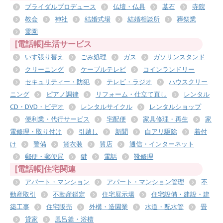
ブライダルプロデュース
仏壇・仏具
墓石
寺院
教会
神社
結婚式場
結婚相談所
葬祭業
霊園
[電話帳]生活サービス
いす張り替え
ごみ処理
ガス
ガソリンスタンド
クリーニング
ケーブルテレビ
コインランドリー
セキュリティー・防犯
テレビ・ラジオ
ハウスクリー
ニング
ピアノ調律
リフォーム・仕立て直し
レンタル
CD・DVD・ビデオ
レンタルサイクル
レンタルショップ
便利業・代行サービス
宅配便
家具修理・再生
家
電修理・取り付け
引越し
新聞
白アリ駆除
着付
け
警備
貸衣装
質店
通信・インターネット
郵便・郵便局
鍵
電話
靴修理
[電話帳]住宅関連
アパート・マンション
アパート・マンション管理
不
動産取引
不動産鑑定
住宅展示場
住宅設備・建設・建
築工事
住宅販売
外構・造園業
水道・配水管
畳
貸家
風呂釜・浴槽