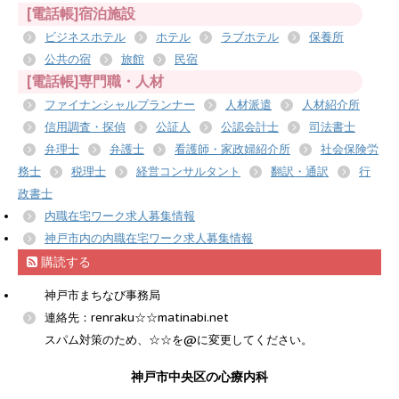
[電話帳]宿泊施設
ビジネスホテル
ホテル
ラブホテル
保養所
公共の宿
旅館
民宿
[電話帳]専門職・人材
ファイナンシャルプランナー
人材派遣
人材紹介所
信用調査・探偵
公証人
公認会計士
司法書士
弁理士
弁護士
看護師・家政婦紹介所
社会保険労
務士
税理士
経営コンサルタント
翻訳・通訳
行
政書士
内職在宅ワーク求人募集情報
神戸市内の内職在宅ワーク求人募集情報
購読する
神戸市まちなび事務局
連絡先：renraku☆☆matinabi.net
スパム対策のため、☆☆を@に変更してください。
神戸市中央区の心療内科