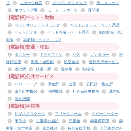
プ
スポーツ施設
ダイビングショップ
テニスコート
ボウリング場
モータースポーツ
野球場
[電話帳]ペット・動物
ペットサロン・トリミング
ペットショップ・ペット用品
ペットホテル
ペット葬儀・ペット霊園
動物病院・獣
医師
調教師・ペットしつけ
[電話帳]交通・移動
タクシー
ドライブイン
バス
レンタカー
旅
行代理店
海運・遊覧船
航空会社
運転代行サービス
道の駅
鉄道・駅
駐車場
駐輪場
[電話帳]公共サービス
ハローワーク
保健所
公園
公民館・集会所
市区町村機関
消防機関
社会保険事務所
裁判所
警察機関
[電話帳]学校等
ビジネススクール
フリースクール
ベビーシッター
予備校
児童福祉施設
児童館
学童保育所
学
習塾・進学教室
家庭教師
特別支援学校
英語以外の外