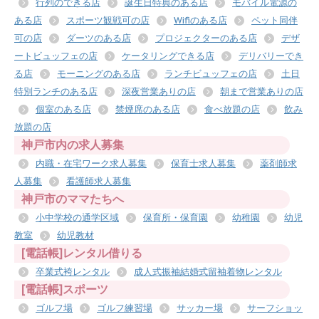
行列のできる店
誕生日特典のある店
モバイル電源の
ある店
スポーツ観戦可の店
Wifiのある店
ペット同伴
可の店
ダーツのある店
プロジェクターのある店
デザ
ートビュッフェの店
ケータリングできる店
デリバリーでき
る店
モーニングのある店
ランチビュッフェの店
土日
特別ランチのある店
深夜営業ありの店
朝まで営業ありの店
個室のある店
禁煙席のある店
食べ放題の店
飲み
放題の店
神戸市内の求人募集
内職・在宅ワーク求人募集
保育士求人募集
薬剤師求
人募集
看護師求人募集
神戸市のママたちへ
小中学校の通学区域
保育所・保育園
幼稚園
幼児
教室
幼児教材
[電話帳]レンタル借りる
卒業式袴レンタル
成人式振袖結婚式留袖着物レンタル
[電話帳]スポーツ
ゴルフ場
ゴルフ練習場
サッカー場
サーフショッ