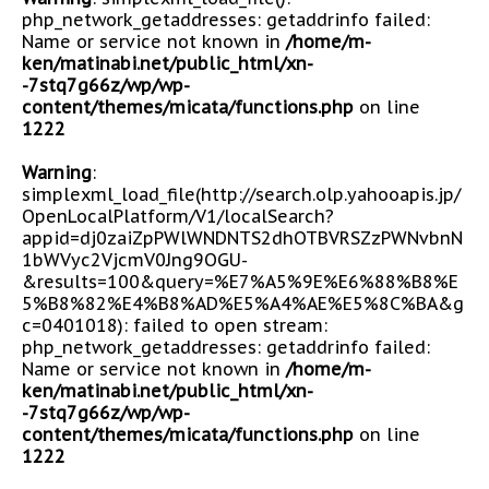
php_network_getaddresses: getaddrinfo failed:
Name or service not known in
/home/m-
ken/matinabi.net/public_html/xn-
-7stq7g66z/wp/wp-
content/themes/micata/functions.php
on line
1222
Warning
:
simplexml_load_file(http://search.olp.yahooapis.jp/
OpenLocalPlatform/V1/localSearch?
appid=dj0zaiZpPWlWNDNTS2dhOTBVRSZzPWNvbnN
1bWVyc2VjcmV0Jng9OGU-
&results=100&query=%E7%A5%9E%E6%88%B8%E
5%B8%82%E4%B8%AD%E5%A4%AE%E5%8C%BA&g
c=0401018): failed to open stream:
php_network_getaddresses: getaddrinfo failed:
Name or service not known in
/home/m-
ken/matinabi.net/public_html/xn-
-7stq7g66z/wp/wp-
content/themes/micata/functions.php
on line
1222