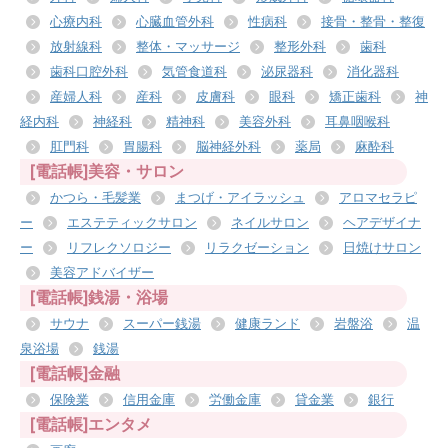
心療内科
心臓血管外科
性病科
接骨・整骨・整復
放射線科
整体・マッサージ
整形外科
歯科
歯科口腔外科
気管食道科
泌尿器科
消化器科
産婦人科
産科
皮膚科
眼科
矯正歯科
神
経内科
神経科
精神科
美容外科
耳鼻咽喉科
肛門科
胃腸科
脳神経外科
薬局
麻酔科
[電話帳]美容・サロン
かつら・毛髪業
まつげ・アイラッシュ
アロマセラピ
ー
エステティックサロン
ネイルサロン
ヘアデザイナ
ー
リフレクソロジー
リラクゼーション
日焼けサロン
美容アドバイザー
[電話帳]銭湯・浴場
サウナ
スーパー銭湯
健康ランド
岩盤浴
温
泉浴場
銭湯
[電話帳]金融
保険業
信用金庫
労働金庫
貸金業
銀行
[電話帳]エンタメ