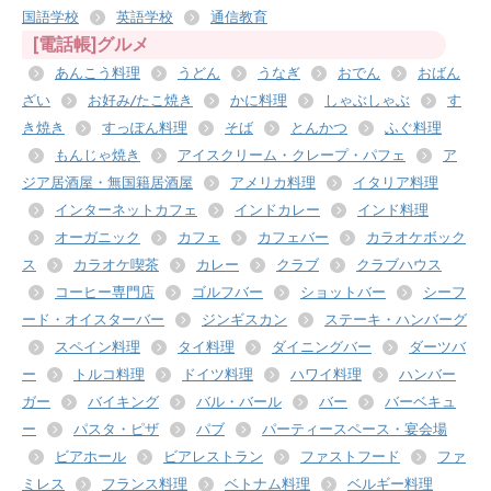
国語学校
英語学校
通信教育
[電話帳]グルメ
あんこう料理
うどん
うなぎ
おでん
おばん
ざい
お好み/たこ焼き
かに料理
しゃぶしゃぶ
す
き焼き
すっぽん料理
そば
とんかつ
ふぐ料理
もんじゃ焼き
アイスクリーム・クレープ・パフェ
ア
ジア居酒屋・無国籍居酒屋
アメリカ料理
イタリア料理
インターネットカフェ
インドカレー
インド料理
オーガニック
カフェ
カフェバー
カラオケボック
ス
カラオケ喫茶
カレー
クラブ
クラブハウス
コーヒー専門店
ゴルフバー
ショットバー
シーフ
ード・オイスターバー
ジンギスカン
ステーキ・ハンバーグ
スペイン料理
タイ料理
ダイニングバー
ダーツバ
ー
トルコ料理
ドイツ料理
ハワイ料理
ハンバー
ガー
バイキング
バル・バール
バー
バーベキュ
ー
パスタ・ピザ
パブ
パーティースペース・宴会場
ビアホール
ビアレストラン
ファストフード
ファ
ミレス
フランス料理
ベトナム料理
ベルギー料理