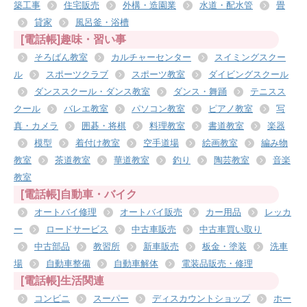
築工事
住宅販売
外構・造園業
水道・配水管
畳
貸家
風呂釜・浴槽
[電話帳]趣味・習い事
そろばん教室
カルチャーセンター
スイミングスクー
ル
スポーツクラブ
スポーツ教室
ダイビングスクール
ダンススクール・ダンス教室
ダンス・舞踊
テニスス
クール
バレエ教室
パソコン教室
ピアノ教室
写
真・カメラ
囲碁・将棋
料理教室
書道教室
楽器
模型
着付け教室
空手道場
絵画教室
編み物
教室
茶道教室
華道教室
釣り
陶芸教室
音楽
教室
[電話帳]自動車・バイク
オートバイ修理
オートバイ販売
カー用品
レッカ
ー
ロードサービス
中古車販売
中古車買い取り
中古部品
教習所
新車販売
板金・塗装
洗車
場
自動車整備
自動車解体
電装品販売・修理
[電話帳]生活関連
コンビニ
スーパー
ディスカウントショップ
ホー