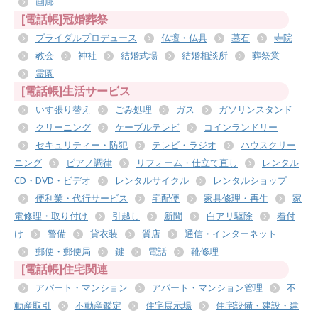
画廊
[電話帳]冠婚葬祭
ブライダルプロデュース
仏壇・仏具
墓石
寺院
教会
神社
結婚式場
結婚相談所
葬祭業
霊園
[電話帳]生活サービス
いす張り替え
ごみ処理
ガス
ガソリンスタンド
クリーニング
ケーブルテレビ
コインランドリー
セキュリティー・防犯
テレビ・ラジオ
ハウスクリー
ニング
ピアノ調律
リフォーム・仕立て直し
レンタル
CD・DVD・ビデオ
レンタルサイクル
レンタルショップ
便利業・代行サービス
宅配便
家具修理・再生
家
電修理・取り付け
引越し
新聞
白アリ駆除
着付
け
警備
貸衣装
質店
通信・インターネット
郵便・郵便局
鍵
電話
靴修理
[電話帳]住宅関連
アパート・マンション
アパート・マンション管理
不
動産取引
不動産鑑定
住宅展示場
住宅設備・建設・建