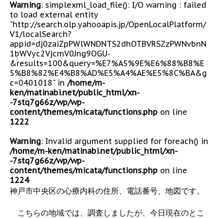
Warning
: simplexml_load_file(): I/O warning : failed
to load external entity
"http://search.olp.yahooapis.jp/OpenLocalPlatform/
V1/localSearch?
appid=dj0zaiZpPWlWNDNTS2dhOTBVRSZzPWNvbnN
1bWVyc2VjcmV0Jng9OGU-
&results=100&query=%E7%A5%9E%E6%88%B8%E
5%B8%82%E4%B8%AD%E5%A4%AE%E5%8C%BA&g
c=0401018" in
/home/m-
ken/matinabi.net/public_html/xn-
-7stq7g66z/wp/wp-
content/themes/micata/functions.php
on line
1222
Warning
: Invalid argument supplied for foreach() in
/home/m-ken/matinabi.net/public_html/xn-
-7stq7g66z/wp/wp-
content/themes/micata/functions.php
on line
1224
神戸市中央区の心療内科の住所、電話番号、地図です。
こちらの地域では、調査しましたが、今日現在のとこ