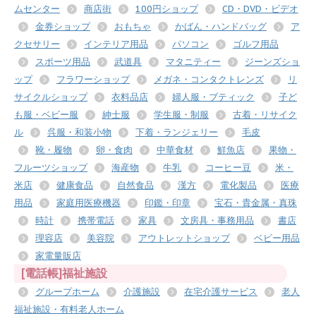
ムセンター
商店街
100円ショップ
CD・DVD・ビデオ
金券ショップ
おもちゃ
かばん・ハンドバッグ
ア
クセサリー
インテリア用品
パソコン
ゴルフ用品
スポーツ用品
武道具
マタニティー
ジーンズショ
ップ
フラワーショップ
メガネ・コンタクトレンズ
リ
サイクルショップ
衣料品店
婦人服・ブティック
子ど
も服・ベビー服
紳士服
学生服・制服
古着・リサイク
ル
呉服・和装小物
下着・ランジェリー
毛皮
靴・履物
卵・食肉
中華食材
鮮魚店
果物・
フルーツショップ
海産物
牛乳
コーヒー豆
米・
米店
健康食品
自然食品
漢方
電化製品
医療
用品
家庭用医療機器
印鑑・印章
宝石・貴金属・真珠
時計
携帯電話
家具
文房具・事務用品
書店
理容店
美容院
アウトレットショップ
ベビー用品
家電量販店
[電話帳]福祉施設
グループホーム
介護施設
在宅介護サービス
老人
福祉施設・有料老人ホーム