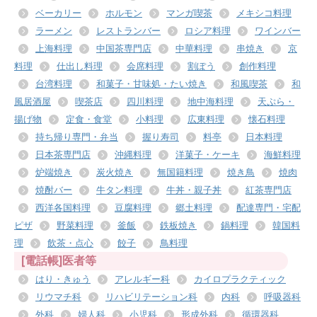
ベーカリー
ホルモン
マンガ喫茶
メキシコ料理
ラーメン
レストランバー
ロシア料理
ワインバー
上海料理
中国茶専門店
中華料理
串焼き
京
料理
仕出し料理
会席料理
割ぽう
創作料理
台湾料理
和菓子・甘味処・たい焼き
和風喫茶
和
風居酒屋
喫茶店
四川料理
地中海料理
天ぷら・
揚げ物
定食・食堂
小料理
広東料理
懐石料理
持ち帰り専門・弁当
握り寿司
料亭
日本料理
日本茶専門店
沖縄料理
洋菓子・ケーキ
海鮮料理
炉端焼き
炭火焼き
無国籍料理
焼き鳥
焼肉
焼酎バー
牛タン料理
牛丼・親子丼
紅茶専門店
西洋各国料理
豆腐料理
郷土料理
配達専門・宅配
ピザ
野菜料理
釜飯
鉄板焼き
鍋料理
韓国料
理
飲茶・点心
餃子
鳥料理
[電話帳]医者等
はり・きゅう
アレルギー科
カイロプラクティック
リウマチ科
リハビリテーション科
内科
呼吸器科
外科
婦人科
小児科
形成外科
循環器科