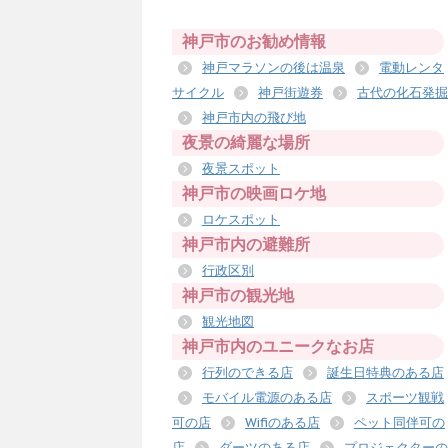
神戸市のお勧め情報
神戸マラソンの後は温泉
電動レンタ
サイクル
神戸街遊券
古代の化石発掘
神戸市内の飛び地
夜景の綺麗な場所
夜景スポット
神戸市の映画ロケ地
ロケスポット
神戸市内の避難所
行政区別
神戸市の観光地
観光地図
神戸市内のユニークなお店
行列のできる店
誕生日特典のある店
モバイル電源のある店
スポーツ観戦
可の店
Wifiのある店
ペット同伴可の
店
ダーツのある店
プロジェクターの