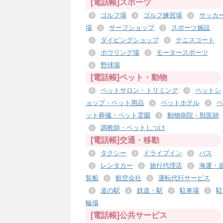
[電話帳]スポーツ
ゴルフ場
ゴルフ練習場
サッカ
場
サーフショップ
スポーツ施設
ダイビングショップ
テニスコート
ボウリング場
モータースポーツ
野球場
[電話帳]ペット・動物
ペットサロン・トリミング
ペットシ
ョップ・ペット用品
ペットホテル
ペ
ット葬儀・ペット霊園
動物病院・獣医師
調教師・ペットしつけ
[電話帳]交通・移動
タクシー
ドライブイン
バス
レンタカー
旅行代理店
海運・
覧船
航空会社
運転代行サービス
道の駅
鉄道・駅
駐車場
駐
輪場
[電話帳]公共サービス