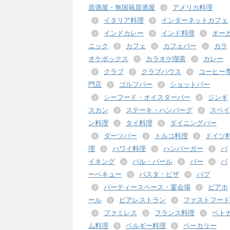
居酒屋・無国籍居酒屋
アメリカ料理
イタリア料理
インターネットカフェ
インドカレー
インド料理
オー
ニック
カフェ
カフェバー
カラ
オケボックス
カラオケ喫茶
カレー
クラブ
クラブハウス
コーヒー
門店
ゴルフバー
ショットバー
シーフード・オイスターバー
ジンギ
スカン
ステーキ・ハンバーグ
スペイ
ン料理
タイ料理
ダイニングバー
ダーツバー
トルコ料理
ドイツ
理
ハワイ料理
ハンバーガー
バ
イキング
バル・バール
バー
バ
ーベキュー
パスタ・ピザ
パブ
パーティースペース・宴会場
ビアホ
ール
ビアレストラン
ファストフード
ファミレス
フランス料理
ベト
ム料理
ベルギー料理
ベーカリー