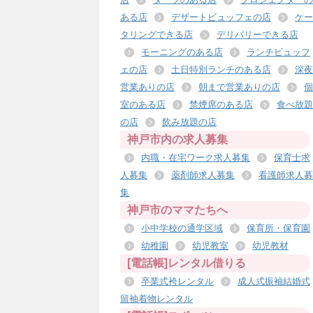
ある店
デザートビュッフェの店
ケー
タリングできる店
デリバリーできる店
モーニングのある店
ランチビュッフ
ェの店
土日特別ランチのある店
深夜
営業ありの店
朝まで営業ありの店
個
室のある店
禁煙席のある店
食べ放題
の店
飲み放題の店
神戸市内の求人募集
内職・在宅ワーク求人募集
保育士求
人募集
薬剤師求人募集
看護師求人募
集
神戸市のママたちへ
小中学校の通学区域
保育所・保育園
幼稚園
幼児教室
幼児教材
[電話帳]レンタル借りる
卒業式袴レンタル
成人式振袖結婚式
留袖着物レンタル