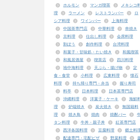
ホルモン
マンガ喫茶
メキシコ
理
ラーメン
レストランバー
ロ
シア料理
ワインバー
上海料理
中国茶専門店
中華料理
串焼き
京料理
仕出し料理
会席料理
割ぽう
創作料理
台湾料理
和菓子・甘味処・たい焼き
和風喫茶
和風居酒屋
喫茶店
四川料理
地中海料理
天ぷら・揚げ物
定
食・食堂
小料理
広東料理
懐石
料理
持ち帰り専門・弁当
握り寿司
料亭
日本料理
日本茶専門店
沖縄料理
洋菓子・ケーキ
海鮮
理
炉端焼き
炭火焼き
無国籍料
理
焼き鳥
焼肉
焼酎バー
タン料理
牛丼・親子丼
紅茶専門店
西洋各国料理
豆腐料理
郷土料
配達専門・宅配ピザ
野菜料理