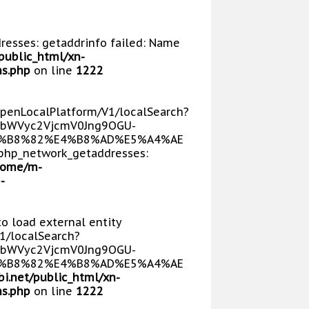
dresses: getaddrinfo failed: Name
public_html/xn-
s.php
on line
1222
/OpenLocalPlatform/V1/localSearch?
bWVyc2VjcmV0Jng9OGU-
E5%B8%82%E4%B8%AD%E5%A4%AE
php_network_getaddresses:
home/m-
-
 to load external entity
V1/localSearch?
bWVyc2VjcmV0Jng9OGU-
E5%B8%82%E4%B8%AD%E5%A4%AE
i.net/public_html/xn-
s.php
on line
1222