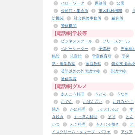
ハローワーク
保健所
公園
公民館・集会所
市区町村機関
防機関
社会保険事務所
裁判所
警察機関
[電話帳]学校等
ビジネススクール
フリースクール
ベビーシッター
予備校
児童福
施設
児童館
学童保育所
学習
塾・進学教室
家庭教師
特別支援学校
英語以外の外国語学校
英語学校
通信教育
[電話帳]グルメ
あんこう料理
うどん
うなぎ
おでん
おばんざい
お好み/たこ
焼き
かに料理
しゃぶしゃぶ
す
き焼き
すっぽん料理
そば
とん
かつ
ふぐ料理
もんじゃ焼き
ア
イスクリーム・クレープ・パフェ
アジア