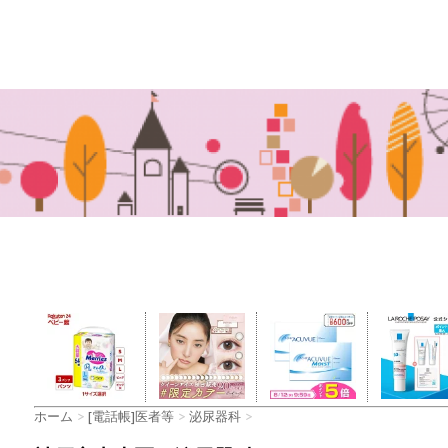
ホーム
>
[電話帳]医者等
>
泌尿器科
>