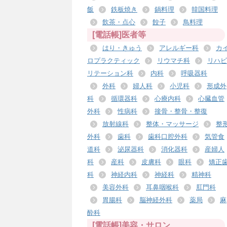
飯
鉄板焼き
鍋料理
韓国料理
飲茶・点心
餃子
鳥料理
[電話帳]医者等
はり・きゅう
アレルギー科
カ
ロプラクティック
リウマチ科
リハビ
リテーション科
内科
呼吸器科
外科
婦人科
小児科
形成外
科
循環器科
心療内科
心臓血管
外科
性病科
接骨・整骨・整復
放射線科
整体・マッサージ
整
外科
歯科
歯科口腔外科
気管食
道科
泌尿器科
消化器科
産婦人
科
産科
皮膚科
眼科
矯正
科
神経内科
神経科
精神科
美容外科
耳鼻咽喉科
肛門科
胃腸科
脳神経外科
薬局
麻
酔科
[電話帳]美容・サロン