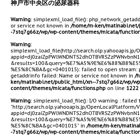
神戸市中央区の泌尿器科
Warning
: simplexml_load_file(): php_network_getad
or service not known in
/home/m-ken/matinabi.net/
-7stq7g66z/wp/wp-content/themes/micata/function
Warning
:
simplexml_load_file(http://search.olp.yahooapis.jp
appid=dj0zaiZpPWlWNDNTS2dhOTBVRSZzPWNvbnN1
&results=100&query=%E7%A5%9E%E6%88%B8%
%E5%8C%BA&gc=0401015): failed to open stream: 
getaddrinfo failed: Name or service not known in
/
ken/matinabi.net/public_html/xn--7stq7g66z/wp/wp
content/themes/micata/functions.php
on line
1222
Warning
: simplexml_load_file(): I/O warning : failed
"http://search.olp.yahooapis.jp/OpenLocalPlatform/
appid=dj0zaiZpPWlWNDNTS2dhOTBVRSZzPWNvbnN1
&results=100&query=%E7%A5%9E%E6%88%B8%
%E5%8C%BA&gc=0401015" in
/home/m-ken/matinab
-7stq7g66z/wp/wp-content/themes/micata/function