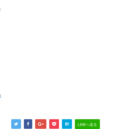
ー
遊
B!
LINEへ送る