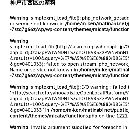
神戸市西区の産科
Warning
: simplexml_load_file(): php_network_getad
or service not known in
/home/m-ken/matinabi.net/
-7stq7g66z/wp/wp-content/themes/micata/function
Warning
:
simplexml_load_file(http://search.olp.yahooapis.jp
appid=dj0zaiZpPWlWNDNTS2dhOTBVRSZzPWNvbnN1
&results=100&query=%E7%A5%9E%E6%88%B8%E
&gc=0401033): failed to open stream: php_network_
Name or service not known in
/home/m-ken/matinab
-7stq7g66z/wp/wp-content/themes/micata/function
Warning
: simplexml_load_file(): I/O warning : failed
"http://search.olp.yahooapis.jp/OpenLocalPlatform/
appid=dj0zaiZpPWlWNDNTS2dhOTBVRSZzPWNvbnN1
&results=100&query=%E7%A5%9E%E6%88%B8%E
&gc=0401033" in
/home/m-ken/matinabi.net/public
content/themes/micata/functions.php
on line
1222
Warning
: Invalid argument supplied for foreach() in