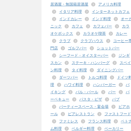
居酒屋・無国籍居酒屋
アメリカ料理
イタリア料理
インターネットカフェ
インドカレー
インド料理
オー
ニック
カフェ
カフェバー
カラ
オケボックス
カラオケ喫茶
カレー
クラブ
クラブハウス
コーヒー
門店
ゴルフバー
ショットバー
シーフード・オイスターバー
ジンギ
スカン
ステーキ・ハンバーグ
スペイ
ン料理
タイ料理
ダイニングバー
ダーツバー
トルコ料理
ドイツ
理
ハワイ料理
ハンバーガー
バ
イキング
バル・バール
バー
バ
ーベキュー
パスタ・ピザ
パブ
パーティースペース・宴会場
ビアホ
ール
ビアレストラン
ファストフード
ファミレス
フランス料理
ベト
ム料理
ベルギー料理
ベーカリー