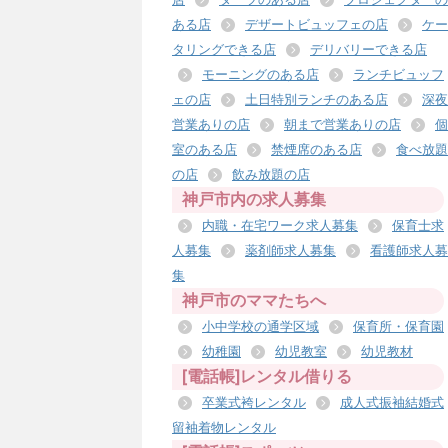
ある店
デザートビュッフェの店
ケー
タリングできる店
デリバリーできる店
モーニングのある店
ランチビュッフ
ェの店
土日特別ランチのある店
深夜
営業ありの店
朝まで営業ありの店
個
室のある店
禁煙席のある店
食べ放題
の店
飲み放題の店
神戸市内の求人募集
内職・在宅ワーク求人募集
保育士求
人募集
薬剤師求人募集
看護師求人募
集
神戸市のママたちへ
小中学校の通学区域
保育所・保育園
幼稚園
幼児教室
幼児教材
[電話帳]レンタル借りる
卒業式袴レンタル
成人式振袖結婚式
留袖着物レンタル