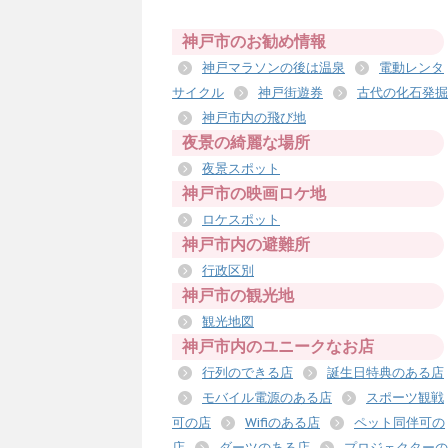
神戸市のお勧め情報
神戸マラソンの後は温泉
電動レンタ
サイクル
神戸街遊券
古代の化石発掘
神戸市内の飛び地
夜景の綺麗な場所
夜景スポット
神戸市の映画ロケ地
ロケスポット
神戸市内の避難所
行政区別
神戸市の観光地
観光地図
神戸市内のユニークなお店
行列のできる店
誕生日特典のある店
モバイル電源のある店
スポーツ観戦
可の店
Wifiのある店
ペット同伴可の
店
ダーツのある店
プロジェクターの