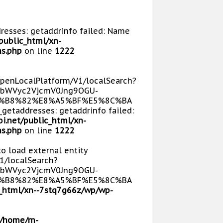
dresses: getaddrinfo failed: Name
public_html/xn-
s.php
on line
1222
/OpenLocalPlatform/V1/localSearch?
bWVyc2VjcmV0Jng9OGU-
5%B8%82%E8%A5%BF%E5%8C%BA
getaddresses: getaddrinfo failed:
i.net/public_html/xn-
s.php
on line
1222
 to load external entity
V1/localSearch?
bWVyc2VjcmV0Jng9OGU-
5%B8%82%E8%A5%BF%E5%8C%BA
_html/xn--7stq7g66z/wp/wp-
/home/m-