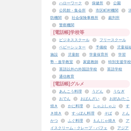
ハローワーク
保健所
公園
公民館・集会所
市区町村機関
防機関
社会保険事務所
裁判所
警察機関
[電話帳]学校等
ビジネススクール
フリースクール
ベビーシッター
予備校
児童福
施設
児童館
学童保育所
学習
塾・進学教室
家庭教師
特別支援学校
英語以外の外国語学校
英語学校
通信教育
[電話帳]グルメ
あんこう料理
うどん
うなぎ
おでん
おばんざい
お好み/たこ
焼き
かに料理
しゃぶしゃぶ
す
き焼き
すっぽん料理
そば
とん
かつ
ふぐ料理
もんじゃ焼き
ア
イスクリーム・クレープ・パフェ
アジア