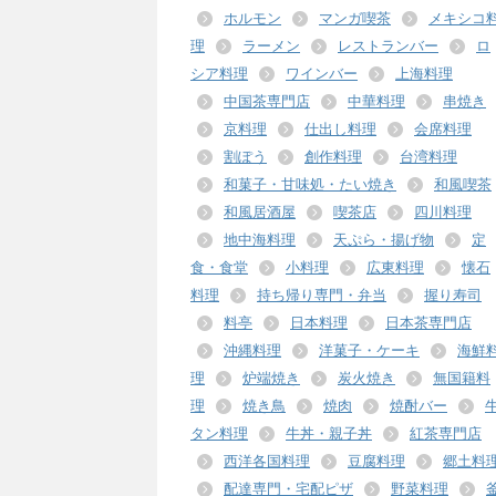
ホルモン
マンガ喫茶
メキシコ
理
ラーメン
レストランバー
ロ
シア料理
ワインバー
上海料理
中国茶専門店
中華料理
串焼き
京料理
仕出し料理
会席料理
割ぽう
創作料理
台湾料理
和菓子・甘味処・たい焼き
和風喫茶
和風居酒屋
喫茶店
四川料理
地中海料理
天ぷら・揚げ物
定
食・食堂
小料理
広東料理
懐石
料理
持ち帰り専門・弁当
握り寿司
料亭
日本料理
日本茶専門店
沖縄料理
洋菓子・ケーキ
海鮮
理
炉端焼き
炭火焼き
無国籍料
理
焼き鳥
焼肉
焼酎バー
タン料理
牛丼・親子丼
紅茶専門店
西洋各国料理
豆腐料理
郷土料
配達専門・宅配ピザ
野菜料理