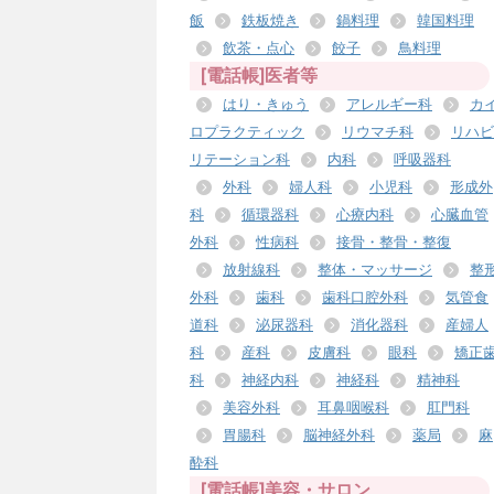
飯
鉄板焼き
鍋料理
韓国料理
飲茶・点心
餃子
鳥料理
[電話帳]医者等
はり・きゅう
アレルギー科
カ
ロプラクティック
リウマチ科
リハビ
リテーション科
内科
呼吸器科
外科
婦人科
小児科
形成外
科
循環器科
心療内科
心臓血管
外科
性病科
接骨・整骨・整復
放射線科
整体・マッサージ
整
外科
歯科
歯科口腔外科
気管食
道科
泌尿器科
消化器科
産婦人
科
産科
皮膚科
眼科
矯正
科
神経内科
神経科
精神科
美容外科
耳鼻咽喉科
肛門科
胃腸科
脳神経外科
薬局
麻
酔科
[電話帳]美容・サロン