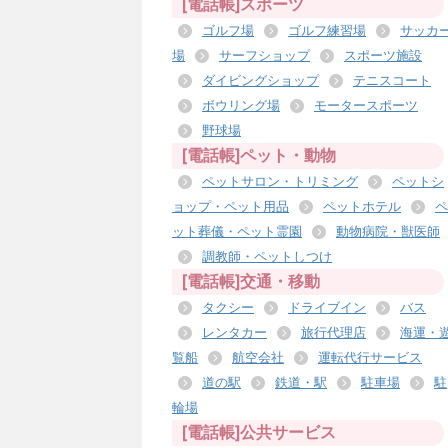
[電話帳]スポーツ
ゴルフ場
ゴルフ練習場
サッカ
場
サーフショップ
スポーツ施設
ダイビングショップ
テニスコート
ボウリング場
モータースポーツ
野球場
[電話帳]ペット・動物
ペットサロン・トリミング
ペットシ
ョップ・ペット用品
ペットホテル
ペ
ット葬儀・ペット霊園
動物病院・獣医師
調教師・ペットしつけ
[電話帳]交通・移動
タクシー
ドライブイン
バス
レンタカー
旅行代理店
海運・
覧船
航空会社
運転代行サービス
道の駅
鉄道・駅
駐車場
駐
輪場
[電話帳]公共サービス