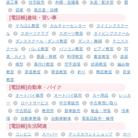
築工事
住宅販売
外構・造園業
水道・配水管
畳
貸家
風呂釜・浴槽
[電話帳]趣味・習い事
そろばん教室
カルチャーセンター
スイミングスクー
ル
スポーツクラブ
スポーツ教室
ダイビングスクール
ダンススクール・ダンス教室
ダンス・舞踊
テニスス
クール
バレエ教室
パソコン教室
ピアノ教室
写
真・カメラ
囲碁・将棋
料理教室
書道教室
楽器
模型
着付け教室
空手道場
絵画教室
編み物
教室
茶道教室
華道教室
釣り
陶芸教室
音楽
教室
[電話帳]自動車・バイク
オートバイ修理
オートバイ販売
カー用品
レッカ
ー
ロードサービス
中古車販売
中古車買い取り
中古部品
教習所
新車販売
板金・塗装
洗車
場
自動車整備
自動車解体
電装品販売・修理
[電話帳]生活関連
コンビニ
スーパー
ディスカウントショップ
ホー