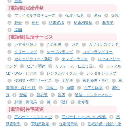
画廊
[電話帳]冠婚葬祭
ブライダルプロデュース
仏壇・仏具
墓石
寺院
教会
神社
結婚式場
結婚相談所
葬祭業
霊園
[電話帳]生活サービス
いす張り替え
ごみ処理
ガス
ガソリンスタンド
クリーニング
ケーブルテレビ
コインランドリー
セキュリティー・防犯
テレビ・ラジオ
ハウスクリー
ニング
ピアノ調律
リフォーム・仕立て直し
レンタル
CD・DVD・ビデオ
レンタルサイクル
レンタルショップ
便利業・代行サービス
宅配便
家具修理・再生
家
電修理・取り付け
引越し
新聞
白アリ駆除
着付
け
警備
貸衣装
質店
通信・インターネット
郵便・郵便局
鍵
電話
靴修理
[電話帳]住宅関連
アパート・マンション
アパート・マンション管理
不
動産取引
不動産鑑定
住宅展示場
住宅設備・建設・建