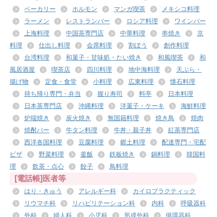
ベーカリー
ホルモン
マンガ喫茶
メキシコ料理
ラーメン
レストランバー
ロシア料理
ワインバー
上海料理
中国茶専門店
中華料理
串焼き
京
料理
仕出し料理
会席料理
割ぽう
創作料理
台湾料理
和菓子・甘味処・たい焼き
和風喫茶
和
風居酒屋
喫茶店
四川料理
地中海料理
天ぷら・
揚げ物
定食・食堂
小料理
広東料理
懐石料理
持ち帰り専門・弁当
握り寿司
料亭
日本料理
日本茶専門店
沖縄料理
洋菓子・ケーキ
海鮮料理
炉端焼き
炭火焼き
無国籍料理
焼き鳥
焼肉
焼酎バー
牛タン料理
牛丼・親子丼
紅茶専門店
西洋各国料理
豆腐料理
郷土料理
配達専門・宅配
ピザ
野菜料理
釜飯
鉄板焼き
鍋料理
韓国料
理
飲茶・点心
餃子
鳥料理
[電話帳]医者等
はり・きゅう
アレルギー科
カイロプラクティック
リウマチ科
リハビリテーション科
内科
呼吸器科
外科
婦人科
小児科
形成外科
循環器科