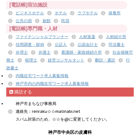
[電話帳]宿泊施設
ビジネスホテル
ホテル
ラブホテル
保養所
公共の宿
旅館
民宿
[電話帳]専門職・人材
ファイナンシャルプランナー
人材派遣
人材紹介所
信用調査・探偵
公証人
公認会計士
司法書士
弁理士
弁護士
看護師・家政婦紹介所
社会保険労
務士
税理士
経営コンサルタント
翻訳・通訳
行
政書士
内職在宅ワーク求人募集情報
神戸市内の内職在宅ワーク求人募集情報
購読する
神戸市まちなび事務局
連絡先：renraku☆☆matinabi.net
スパム対策のため、☆☆を@に変更してください。
神戸市中央区の皮膚科