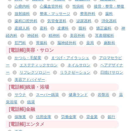
心療内科
心臓血管外科
性病科
接骨・整骨・整復
放射線科
整体・マッサージ
整形外科
歯科
歯科口腔外科
気管食道科
泌尿器科
消化器科
産婦人科
産科
皮膚科
眼科
矯正歯科
神
経内科
神経科
精神科
美容外科
耳鼻咽喉科
肛門科
胃腸科
脳神経外科
薬局
麻酔科
[電話帳]美容・サロン
かつら・毛髪業
まつげ・アイラッシュ
アロマセラピ
ー
エステティックサロン
ネイルサロン
ヘアデザイナ
ー
リフレクソロジー
リラクゼーション
日焼けサロン
美容アドバイザー
[電話帳]銭湯・浴場
サウナ
スーパー銭湯
健康ランド
岩盤浴
温
泉浴場
銭湯
[電話帳]金融
保険業
信用金庫
労働金庫
貸金業
銀行
[電話帳]エンタメ