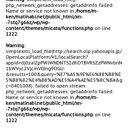
php_network_getaddresses: getaddrinfo failed:
Name or service not known in
/home/m-
ken/matinabi.net/public_html/xn-
-7stq7g66z/wp/wp-
content/themes/micata/functions.php
on line
1222
Warning
:
simplexml_load_file(http://search.olp.yahooapis.jp/
OpenLocalPlatform/V1/localSearch?
appid=dj0zaiZpPWlWNDNTS2dhOTBVRSZzPWNvbnN
1bWVyc2VjcmV0Jng9OGU-
&results=100&query=%E7%A5%9E%E6%88%B8%E
5%B8%82%E4%B8%AD%E5%A4%AE%E5%8C%BA&g
c=0401008): failed to open stream:
php_network_getaddresses: getaddrinfo failed:
Name or service not known in
/home/m-
ken/matinabi.net/public_html/xn-
-7stq7g66z/wp/wp-
content/themes/micata/functions.php
on line
1222