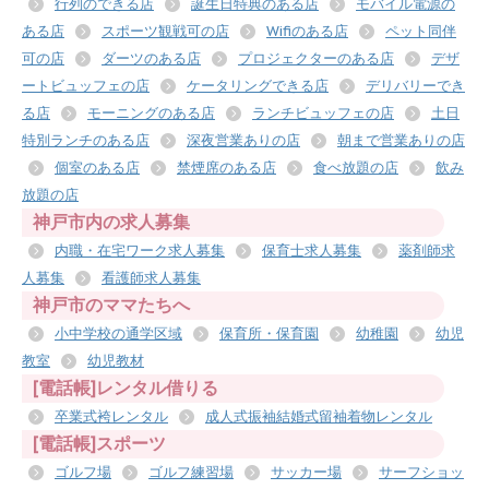
行列のできる店
誕生日特典のある店
モバイル電源の
ある店
スポーツ観戦可の店
Wifiのある店
ペット同伴
可の店
ダーツのある店
プロジェクターのある店
デザ
ートビュッフェの店
ケータリングできる店
デリバリーでき
る店
モーニングのある店
ランチビュッフェの店
土日
特別ランチのある店
深夜営業ありの店
朝まで営業ありの店
個室のある店
禁煙席のある店
食べ放題の店
飲み
放題の店
神戸市内の求人募集
内職・在宅ワーク求人募集
保育士求人募集
薬剤師求
人募集
看護師求人募集
神戸市のママたちへ
小中学校の通学区域
保育所・保育園
幼稚園
幼児
教室
幼児教材
[電話帳]レンタル借りる
卒業式袴レンタル
成人式振袖結婚式留袖着物レンタル
[電話帳]スポーツ
ゴルフ場
ゴルフ練習場
サッカー場
サーフショッ