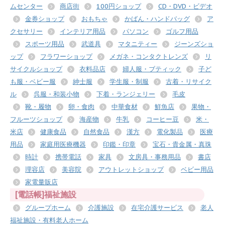
ムセンター
商店街
100円ショップ
CD・DVD・ビデオ
金券ショップ
おもちゃ
かばん・ハンドバッグ
ア
クセサリー
インテリア用品
パソコン
ゴルフ用品
スポーツ用品
武道具
マタニティー
ジーンズショ
ップ
フラワーショップ
メガネ・コンタクトレンズ
リ
サイクルショップ
衣料品店
婦人服・ブティック
子ど
も服・ベビー服
紳士服
学生服・制服
古着・リサイク
ル
呉服・和装小物
下着・ランジェリー
毛皮
靴・履物
卵・食肉
中華食材
鮮魚店
果物・
フルーツショップ
海産物
牛乳
コーヒー豆
米・
米店
健康食品
自然食品
漢方
電化製品
医療
用品
家庭用医療機器
印鑑・印章
宝石・貴金属・真珠
時計
携帯電話
家具
文房具・事務用品
書店
理容店
美容院
アウトレットショップ
ベビー用品
家電量販店
[電話帳]福祉施設
グループホーム
介護施設
在宅介護サービス
老人
福祉施設・有料老人ホーム