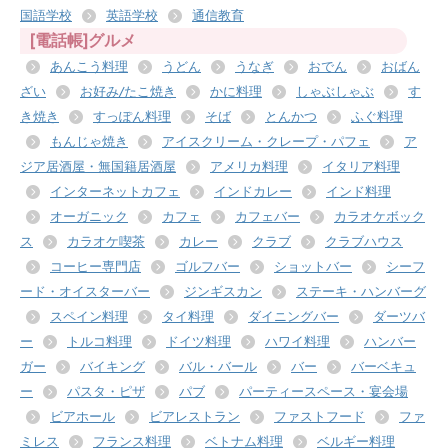
国語学校
英語学校
通信教育
[電話帳]グルメ
あんこう料理
うどん
うなぎ
おでん
おばん
ざい
お好み/たこ焼き
かに料理
しゃぶしゃぶ
す
き焼き
すっぽん料理
そば
とんかつ
ふぐ料理
もんじゃ焼き
アイスクリーム・クレープ・パフェ
ア
ジア居酒屋・無国籍居酒屋
アメリカ料理
イタリア料理
インターネットカフェ
インドカレー
インド料理
オーガニック
カフェ
カフェバー
カラオケボック
ス
カラオケ喫茶
カレー
クラブ
クラブハウス
コーヒー専門店
ゴルフバー
ショットバー
シーフ
ード・オイスターバー
ジンギスカン
ステーキ・ハンバーグ
スペイン料理
タイ料理
ダイニングバー
ダーツバ
ー
トルコ料理
ドイツ料理
ハワイ料理
ハンバー
ガー
バイキング
バル・バール
バー
バーベキュ
ー
パスタ・ピザ
パブ
パーティースペース・宴会場
ビアホール
ビアレストラン
ファストフード
ファ
ミレス
フランス料理
ベトナム料理
ベルギー料理