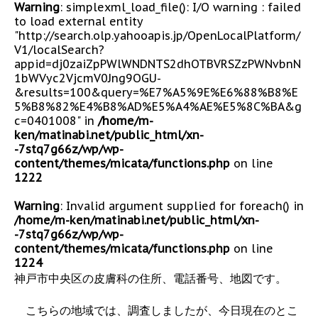
Warning
: simplexml_load_file(): I/O warning : failed
to load external entity
"http://search.olp.yahooapis.jp/OpenLocalPlatform/
V1/localSearch?
appid=dj0zaiZpPWlWNDNTS2dhOTBVRSZzPWNvbnN
1bWVyc2VjcmV0Jng9OGU-
&results=100&query=%E7%A5%9E%E6%88%B8%E
5%B8%82%E4%B8%AD%E5%A4%AE%E5%8C%BA&g
c=0401008" in
/home/m-
ken/matinabi.net/public_html/xn-
-7stq7g66z/wp/wp-
content/themes/micata/functions.php
on line
1222
Warning
: Invalid argument supplied for foreach() in
/home/m-ken/matinabi.net/public_html/xn-
-7stq7g66z/wp/wp-
content/themes/micata/functions.php
on line
1224
神戸市中央区の皮膚科の住所、電話番号、地図です。
こちらの地域では、調査しましたが、今日現在のとこ