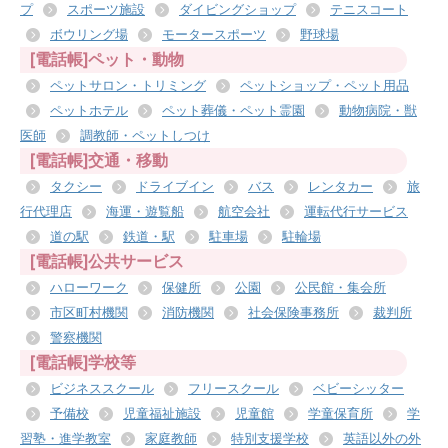
プ
スポーツ施設
ダイビングショップ
テニスコート
ボウリング場
モータースポーツ
野球場
[電話帳]ペット・動物
ペットサロン・トリミング
ペットショップ・ペット用品
ペットホテル
ペット葬儀・ペット霊園
動物病院・獣
医師
調教師・ペットしつけ
[電話帳]交通・移動
タクシー
ドライブイン
バス
レンタカー
旅
行代理店
海運・遊覧船
航空会社
運転代行サービス
道の駅
鉄道・駅
駐車場
駐輪場
[電話帳]公共サービス
ハローワーク
保健所
公園
公民館・集会所
市区町村機関
消防機関
社会保険事務所
裁判所
警察機関
[電話帳]学校等
ビジネススクール
フリースクール
ベビーシッター
予備校
児童福祉施設
児童館
学童保育所
学
習塾・進学教室
家庭教師
特別支援学校
英語以外の外