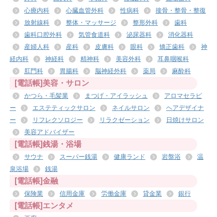
心療内科
心臓血管外科
性病科
接骨・整骨・整復
放射線科
整体・マッサージ
整形外科
歯科
歯科口腔外科
気管食道科
泌尿器科
消化器科
産婦人科
産科
皮膚科
眼科
矯正歯科
神
経内科
神経科
精神科
美容外科
耳鼻咽喉科
肛門科
胃腸科
脳神経外科
薬局
麻酔科
[電話帳]美容・サロン
かつら・毛髪業
まつげ・アイラッシュ
アロマセラピ
ー
エステティックサロン
ネイルサロン
ヘアデザイナ
ー
リフレクソロジー
リラクゼーション
日焼けサロン
美容アドバイザー
[電話帳]銭湯・浴場
サウナ
スーパー銭湯
健康ランド
岩盤浴
温
泉浴場
銭湯
[電話帳]金融
保険業
信用金庫
労働金庫
貸金業
銀行
[電話帳]エンタメ