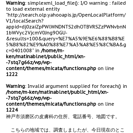
Warning
: simplexml_load_file(): I/O warning : failed
to load external entity
"http://search.olp.yahooapis.jp/OpenLocalPlatform/
V1/localSearch?
appid=dj0zaiZpPWlWNDNTS2dhOTBVRSZzPWNvbnN
1bWVyc2VjcmV0Jng9OGU-
&results=100&query=%E7%A5%9E%E6%88%B8%E
5%B8%82%E9%A0%88%E7%A3%A8%E5%8C%BA&g
c=0401008" in
/home/m-
ken/matinabi.net/public_html/xn-
-7stq7g66z/wp/wp-
content/themes/micata/functions.php
on line
1222
Warning
: Invalid argument supplied for foreach() in
/home/m-ken/matinabi.net/public_html/xn-
-7stq7g66z/wp/wp-
content/themes/micata/functions.php
on line
1224
神戸市須磨区の皮膚科の住所、電話番号、地図です。
こちらの地域では、調査しましたが、今日現在のとこ