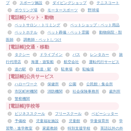
プ
スポーツ施設
ダイビングショップ
テニスコート
ボウリング場
モータースポーツ
野球場
[電話帳]ペット・動物
ペットサロン・トリミング
ペットショップ・ペット用品
ペットホテル
ペット葬儀・ペット霊園
動物病院・獣
医師
調教師・ペットしつけ
[電話帳]交通・移動
タクシー
ドライブイン
バス
レンタカー
旅
行代理店
海運・遊覧船
航空会社
運転代行サービス
道の駅
鉄道・駅
駐車場
駐輪場
[電話帳]公共サービス
ハローワーク
保健所
公園
公民館・集会所
市区町村機関
消防機関
社会保険事務所
裁判所
警察機関
[電話帳]学校等
ビジネススクール
フリースクール
ベビーシッター
予備校
児童福祉施設
児童館
学童保育所
学
習塾・進学教室
家庭教師
特別支援学校
英語以外の外