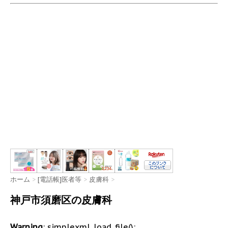
ホーム
>
[電話帳]医者等
>
皮膚科
>
神戸市須磨区の皮膚科
Warning
: simplexml_load_file():