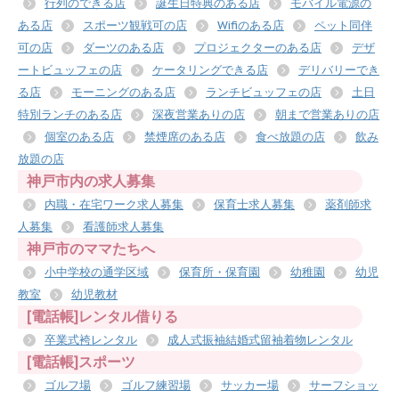
行列のできる店
誕生日特典のある店
モバイル電源の
ある店
スポーツ観戦可の店
Wifiのある店
ペット同伴
可の店
ダーツのある店
プロジェクターのある店
デザ
ートビュッフェの店
ケータリングできる店
デリバリーでき
る店
モーニングのある店
ランチビュッフェの店
土日
特別ランチのある店
深夜営業ありの店
朝まで営業ありの店
個室のある店
禁煙席のある店
食べ放題の店
飲み
放題の店
神戸市内の求人募集
内職・在宅ワーク求人募集
保育士求人募集
薬剤師求
人募集
看護師求人募集
神戸市のママたちへ
小中学校の通学区域
保育所・保育園
幼稚園
幼児
教室
幼児教材
[電話帳]レンタル借りる
卒業式袴レンタル
成人式振袖結婚式留袖着物レンタル
[電話帳]スポーツ
ゴルフ場
ゴルフ練習場
サッカー場
サーフショッ