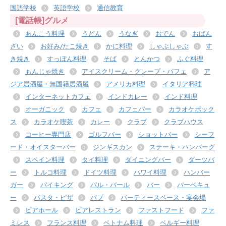
国語学校
英語学校
通信教育
[電話帳]グルメ
あんこう料理
うどん
うなぎ
おでん
おばん
ざい
お好み/たこ焼き
かに料理
しゃぶしゃぶ
す
き焼き
すっぽん料理
そば
とんかつ
ふぐ料理
もんじゃ焼き
アイスクリーム・クレープ・パフェ
ア
ジア居酒屋・無国籍居酒屋
アメリカ料理
イタリア料理
インターネットカフェ
インドカレー
インド料理
オーガニック
カフェ
カフェバー
カラオケボック
ス
カラオケ喫茶
カレー
クラブ
クラブハウス
コーヒー専門店
ゴルフバー
ショットバー
シーフ
ード・オイスターバー
ジンギスカン
ステーキ・ハンバーグ
スペイン料理
タイ料理
ダイニングバー
ダーツバ
ー
トルコ料理
ドイツ料理
ハワイ料理
ハンバー
ガー
バイキング
バル・バール
バー
バーベキュ
ー
パスタ・ピザ
パブ
パーティースペース・宴会場
ビアホール
ビアレストラン
ファストフード
ファ
ミレス
フランス料理
ベトナム料理
ベルギー料理