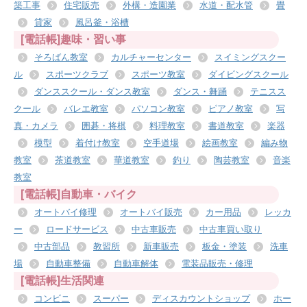
築工事
住宅販売
外構・造園業
水道・配水管
畳
貸家
風呂釜・浴槽
[電話帳]趣味・習い事
そろばん教室
カルチャーセンター
スイミングスクー
ル
スポーツクラブ
スポーツ教室
ダイビングスクール
ダンススクール・ダンス教室
ダンス・舞踊
テニスス
クール
バレエ教室
パソコン教室
ピアノ教室
写
真・カメラ
囲碁・将棋
料理教室
書道教室
楽器
模型
着付け教室
空手道場
絵画教室
編み物
教室
茶道教室
華道教室
釣り
陶芸教室
音楽
教室
[電話帳]自動車・バイク
オートバイ修理
オートバイ販売
カー用品
レッカ
ー
ロードサービス
中古車販売
中古車買い取り
中古部品
教習所
新車販売
板金・塗装
洗車
場
自動車整備
自動車解体
電装品販売・修理
[電話帳]生活関連
コンビニ
スーパー
ディスカウントショップ
ホー