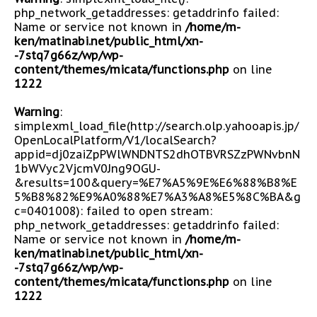
php_network_getaddresses: getaddrinfo failed:
Name or service not known in
/home/m-
ken/matinabi.net/public_html/xn-
-7stq7g66z/wp/wp-
content/themes/micata/functions.php
on line
1222
Warning
:
simplexml_load_file(http://search.olp.yahooapis.jp/
OpenLocalPlatform/V1/localSearch?
appid=dj0zaiZpPWlWNDNTS2dhOTBVRSZzPWNvbnN
1bWVyc2VjcmV0Jng9OGU-
&results=100&query=%E7%A5%9E%E6%88%B8%E
5%B8%82%E9%A0%88%E7%A3%A8%E5%8C%BA&g
c=0401008): failed to open stream:
php_network_getaddresses: getaddrinfo failed:
Name or service not known in
/home/m-
ken/matinabi.net/public_html/xn-
-7stq7g66z/wp/wp-
content/themes/micata/functions.php
on line
1222