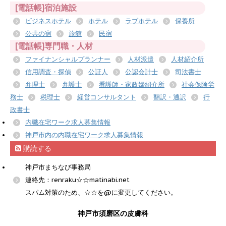
[電話帳]宿泊施設
ビジネスホテル
ホテル
ラブホテル
保養所
公共の宿
旅館
民宿
[電話帳]専門職・人材
ファイナンシャルプランナー
人材派遣
人材紹介所
信用調査・探偵
公証人
公認会計士
司法書士
弁理士
弁護士
看護師・家政婦紹介所
社会保険労
務士
税理士
経営コンサルタント
翻訳・通訳
行
政書士
内職在宅ワーク求人募集情報
神戸市内の内職在宅ワーク求人募集情報
購読する
神戸市まちなび事務局
連絡先：renraku☆☆matinabi.net
スパム対策のため、☆☆を@に変更してください。
神戸市須磨区の皮膚科