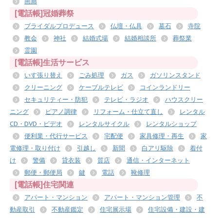
画廊
[電話帳]冠婚葬祭
ブライダルプロデュース
仏壇・仏具
墓石
寺院
教会
神社
結婚式場
結婚相談所
葬祭業
霊園
[電話帳]生活サービス
いす張り替え
ごみ処理
ガス
ガソリンスタンド
クリーニング
ケーブルテレビ
コインランドリー
セキュリティー・防犯
テレビ・ラジオ
ハウスクリー
ニング
ピアノ調律
リフォーム・仕立て直し
レンタル
CD・DVD・ビデオ
レンタルサイクル
レンタルショップ
便利業・代行サービス
宅配便
家具修理・再生
家
電修理・取り付け
引越し
新聞
白アリ駆除
着付
け
警備
貸衣装
質店
通信・インターネット
郵便・郵便局
鍵
電話
靴修理
[電話帳]住宅関連
アパート・マンション
アパート・マンション管理
不
動産取引
不動産鑑定
住宅展示場
住宅設備・建設・建