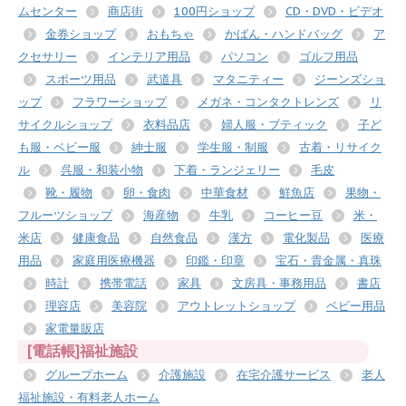
ムセンター
商店街
100円ショップ
CD・DVD・ビデオ
金券ショップ
おもちゃ
かばん・ハンドバッグ
ア
クセサリー
インテリア用品
パソコン
ゴルフ用品
スポーツ用品
武道具
マタニティー
ジーンズショ
ップ
フラワーショップ
メガネ・コンタクトレンズ
リ
サイクルショップ
衣料品店
婦人服・ブティック
子ど
も服・ベビー服
紳士服
学生服・制服
古着・リサイク
ル
呉服・和装小物
下着・ランジェリー
毛皮
靴・履物
卵・食肉
中華食材
鮮魚店
果物・
フルーツショップ
海産物
牛乳
コーヒー豆
米・
米店
健康食品
自然食品
漢方
電化製品
医療
用品
家庭用医療機器
印鑑・印章
宝石・貴金属・真珠
時計
携帯電話
家具
文房具・事務用品
書店
理容店
美容院
アウトレットショップ
ベビー用品
家電量販店
[電話帳]福祉施設
グループホーム
介護施設
在宅介護サービス
老人
福祉施設・有料老人ホーム