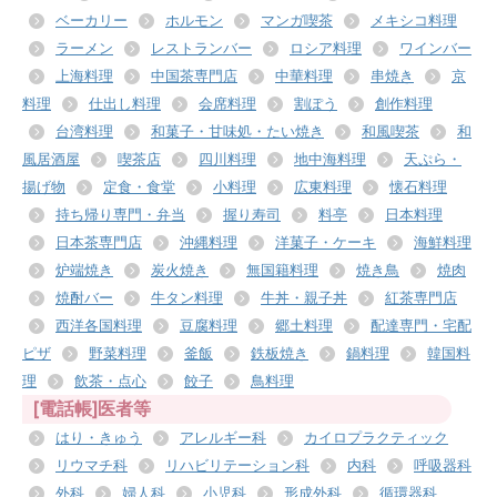
ベーカリー
ホルモン
マンガ喫茶
メキシコ料理
ラーメン
レストランバー
ロシア料理
ワインバー
上海料理
中国茶専門店
中華料理
串焼き
京
料理
仕出し料理
会席料理
割ぽう
創作料理
台湾料理
和菓子・甘味処・たい焼き
和風喫茶
和
風居酒屋
喫茶店
四川料理
地中海料理
天ぷら・
揚げ物
定食・食堂
小料理
広東料理
懐石料理
持ち帰り専門・弁当
握り寿司
料亭
日本料理
日本茶専門店
沖縄料理
洋菓子・ケーキ
海鮮料理
炉端焼き
炭火焼き
無国籍料理
焼き鳥
焼肉
焼酎バー
牛タン料理
牛丼・親子丼
紅茶専門店
西洋各国料理
豆腐料理
郷土料理
配達専門・宅配
ピザ
野菜料理
釜飯
鉄板焼き
鍋料理
韓国料
理
飲茶・点心
餃子
鳥料理
[電話帳]医者等
はり・きゅう
アレルギー科
カイロプラクティック
リウマチ科
リハビリテーション科
内科
呼吸器科
外科
婦人科
小児科
形成外科
循環器科