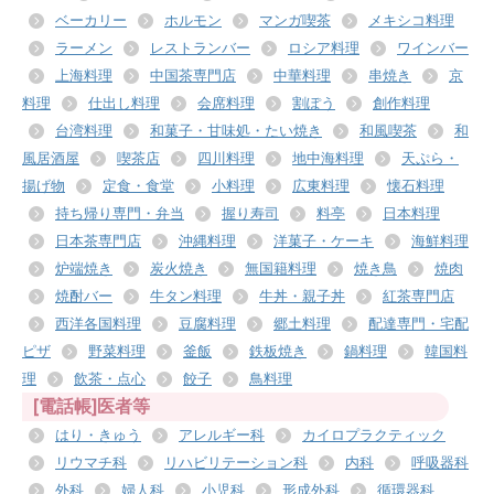
ベーカリー
ホルモン
マンガ喫茶
メキシコ料理
ラーメン
レストランバー
ロシア料理
ワインバー
上海料理
中国茶専門店
中華料理
串焼き
京
料理
仕出し料理
会席料理
割ぽう
創作料理
台湾料理
和菓子・甘味処・たい焼き
和風喫茶
和
風居酒屋
喫茶店
四川料理
地中海料理
天ぷら・
揚げ物
定食・食堂
小料理
広東料理
懐石料理
持ち帰り専門・弁当
握り寿司
料亭
日本料理
日本茶専門店
沖縄料理
洋菓子・ケーキ
海鮮料理
炉端焼き
炭火焼き
無国籍料理
焼き鳥
焼肉
焼酎バー
牛タン料理
牛丼・親子丼
紅茶専門店
西洋各国料理
豆腐料理
郷土料理
配達専門・宅配
ピザ
野菜料理
釜飯
鉄板焼き
鍋料理
韓国料
理
飲茶・点心
餃子
鳥料理
[電話帳]医者等
はり・きゅう
アレルギー科
カイロプラクティック
リウマチ科
リハビリテーション科
内科
呼吸器科
外科
婦人科
小児科
形成外科
循環器科