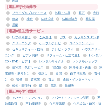
画廊
[電話帳]冠婚葬祭
ブライダルプロデュース
仏壇・仏具
墓石
寺院
教会
神社
結婚式場
結婚相談所
葬祭業
霊園
[電話帳]生活サービス
いす張り替え
ごみ処理
ガス
ガソリンスタンド
クリーニング
ケーブルテレビ
コインランドリー
セキュリティー・防犯
テレビ・ラジオ
ハウスクリー
ニング
ピアノ調律
リフォーム・仕立て直し
レンタル
CD・DVD・ビデオ
レンタルサイクル
レンタルショップ
便利業・代行サービス
宅配便
家具修理・再生
家
電修理・取り付け
引越し
新聞
白アリ駆除
着付
け
警備
貸衣装
質店
通信・インターネット
郵便・郵便局
鍵
電話
靴修理
[電話帳]住宅関連
アパート・マンション
アパート・マンション管理
不
動産取引
不動産鑑定
住宅展示場
住宅設備・建設・建