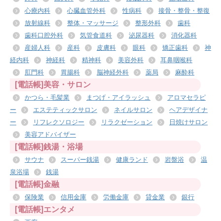
心療内科
心臓血管外科
性病科
接骨・整骨・整復
放射線科
整体・マッサージ
整形外科
歯科
歯科口腔外科
気管食道科
泌尿器科
消化器科
産婦人科
産科
皮膚科
眼科
矯正歯科
神
経内科
神経科
精神科
美容外科
耳鼻咽喉科
肛門科
胃腸科
脳神経外科
薬局
麻酔科
[電話帳]美容・サロン
かつら・毛髪業
まつげ・アイラッシュ
アロマセラピ
ー
エステティックサロン
ネイルサロン
ヘアデザイナ
ー
リフレクソロジー
リラクゼーション
日焼けサロン
美容アドバイザー
[電話帳]銭湯・浴場
サウナ
スーパー銭湯
健康ランド
岩盤浴
温
泉浴場
銭湯
[電話帳]金融
保険業
信用金庫
労働金庫
貸金業
銀行
[電話帳]エンタメ