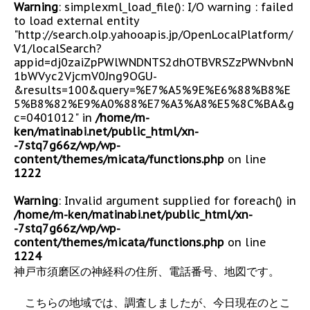
Warning
: simplexml_load_file(): I/O warning : failed
to load external entity
"http://search.olp.yahooapis.jp/OpenLocalPlatform/
V1/localSearch?
appid=dj0zaiZpPWlWNDNTS2dhOTBVRSZzPWNvbnN
1bWVyc2VjcmV0Jng9OGU-
&results=100&query=%E7%A5%9E%E6%88%B8%E
5%B8%82%E9%A0%88%E7%A3%A8%E5%8C%BA&g
c=0401012" in
/home/m-
ken/matinabi.net/public_html/xn-
-7stq7g66z/wp/wp-
content/themes/micata/functions.php
on line
1222
Warning
: Invalid argument supplied for foreach() in
/home/m-ken/matinabi.net/public_html/xn-
-7stq7g66z/wp/wp-
content/themes/micata/functions.php
on line
1224
神戸市須磨区の神経科の住所、電話番号、地図です。
こちらの地域では、調査しましたが、今日現在のとこ