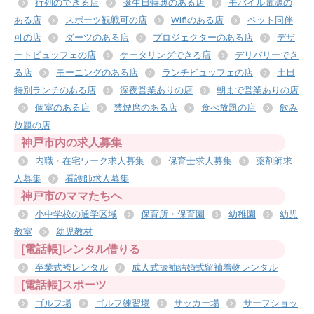
行列のできる店
誕生日特典のある店
モバイル電源の
ある店
スポーツ観戦可の店
Wifiのある店
ペット同伴
可の店
ダーツのある店
プロジェクターのある店
デザ
ートビュッフェの店
ケータリングできる店
デリバリーでき
る店
モーニングのある店
ランチビュッフェの店
土日
特別ランチのある店
深夜営業ありの店
朝まで営業ありの店
個室のある店
禁煙席のある店
食べ放題の店
飲み
放題の店
神戸市内の求人募集
内職・在宅ワーク求人募集
保育士求人募集
薬剤師求
人募集
看護師求人募集
神戸市のママたちへ
小中学校の通学区域
保育所・保育園
幼稚園
幼児
教室
幼児教材
[電話帳]レンタル借りる
卒業式袴レンタル
成人式振袖結婚式留袖着物レンタル
[電話帳]スポーツ
ゴルフ場
ゴルフ練習場
サッカー場
サーフショッ