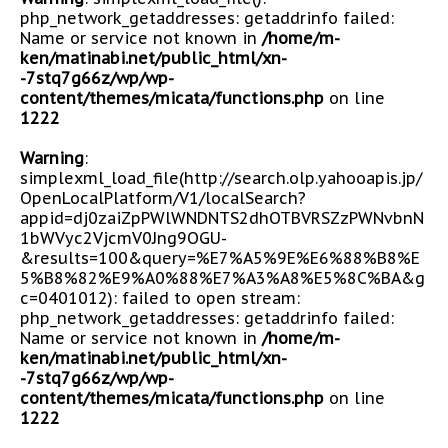
php_network_getaddresses: getaddrinfo failed:
Name or service not known in
/home/m-
ken/matinabi.net/public_html/xn-
-7stq7g66z/wp/wp-
content/themes/micata/functions.php
on line
1222
Warning
:
simplexml_load_file(http://search.olp.yahooapis.jp/
OpenLocalPlatform/V1/localSearch?
appid=dj0zaiZpPWlWNDNTS2dhOTBVRSZzPWNvbnN
1bWVyc2VjcmV0Jng9OGU-
&results=100&query=%E7%A5%9E%E6%88%B8%E
5%B8%82%E9%A0%88%E7%A3%A8%E5%8C%BA&g
c=0401012): failed to open stream:
php_network_getaddresses: getaddrinfo failed:
Name or service not known in
/home/m-
ken/matinabi.net/public_html/xn-
-7stq7g66z/wp/wp-
content/themes/micata/functions.php
on line
1222