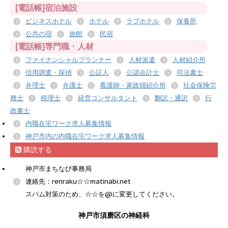
[電話帳]宿泊施設
ビジネスホテル
ホテル
ラブホテル
保養所
公共の宿
旅館
民宿
[電話帳]専門職・人材
ファイナンシャルプランナー
人材派遣
人材紹介所
信用調査・探偵
公証人
公認会計士
司法書士
弁理士
弁護士
看護師・家政婦紹介所
社会保険労
務士
税理士
経営コンサルタント
翻訳・通訳
行
政書士
内職在宅ワーク求人募集情報
神戸市内の内職在宅ワーク求人募集情報
購読する
神戸市まちなび事務局
連絡先：renraku☆☆matinabi.net
スパム対策のため、☆☆を@に変更してください。
神戸市須磨区の神経科