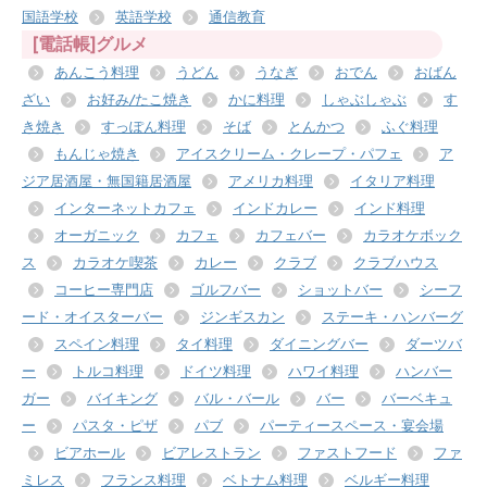
国語学校
英語学校
通信教育
[電話帳]グルメ
あんこう料理
うどん
うなぎ
おでん
おばん
ざい
お好み/たこ焼き
かに料理
しゃぶしゃぶ
す
き焼き
すっぽん料理
そば
とんかつ
ふぐ料理
もんじゃ焼き
アイスクリーム・クレープ・パフェ
ア
ジア居酒屋・無国籍居酒屋
アメリカ料理
イタリア料理
インターネットカフェ
インドカレー
インド料理
オーガニック
カフェ
カフェバー
カラオケボック
ス
カラオケ喫茶
カレー
クラブ
クラブハウス
コーヒー専門店
ゴルフバー
ショットバー
シーフ
ード・オイスターバー
ジンギスカン
ステーキ・ハンバーグ
スペイン料理
タイ料理
ダイニングバー
ダーツバ
ー
トルコ料理
ドイツ料理
ハワイ料理
ハンバー
ガー
バイキング
バル・バール
バー
バーベキュ
ー
パスタ・ピザ
パブ
パーティースペース・宴会場
ビアホール
ビアレストラン
ファストフード
ファ
ミレス
フランス料理
ベトナム料理
ベルギー料理