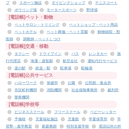
プ
スポーツ施設
ダイビングショップ
テニスコート
ボウリング場
モータースポーツ
野球場
[電話帳]ペット・動物
ペットサロン・トリミング
ペットショップ・ペット用品
ペットホテル
ペット葬儀・ペット霊園
動物病院・獣
医師
調教師・ペットしつけ
[電話帳]交通・移動
タクシー
ドライブイン
バス
レンタカー
旅
行代理店
海運・遊覧船
航空会社
運転代行サービス
道の駅
鉄道・駅
駐車場
駐輪場
[電話帳]公共サービス
ハローワーク
保健所
公園
公民館・集会所
市区町村機関
消防機関
社会保険事務所
裁判所
警察機関
[電話帳]学校等
ビジネススクール
フリースクール
ベビーシッター
予備校
児童福祉施設
児童館
学童保育所
学
習塾・進学教室
家庭教師
特別支援学校
英語以外の外