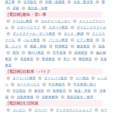
築工事
住宅販売
外構・造園業
水道・配水管
畳
貸家
風呂釜・浴槽
[電話帳]趣味・習い事
そろばん教室
カルチャーセンター
スイミングスクー
ル
スポーツクラブ
スポーツ教室
ダイビングスクール
ダンススクール・ダンス教室
ダンス・舞踊
テニスス
クール
バレエ教室
パソコン教室
ピアノ教室
写
真・カメラ
囲碁・将棋
料理教室
書道教室
楽器
模型
着付け教室
空手道場
絵画教室
編み物
教室
茶道教室
華道教室
釣り
陶芸教室
音楽
教室
[電話帳]自動車・バイク
オートバイ修理
オートバイ販売
カー用品
レッカ
ー
ロードサービス
中古車販売
中古車買い取り
中古部品
教習所
新車販売
板金・塗装
洗車
場
自動車整備
自動車解体
電装品販売・修理
[電話帳]生活関連
コンビニ
スーパー
ディスカウントショップ
ホー