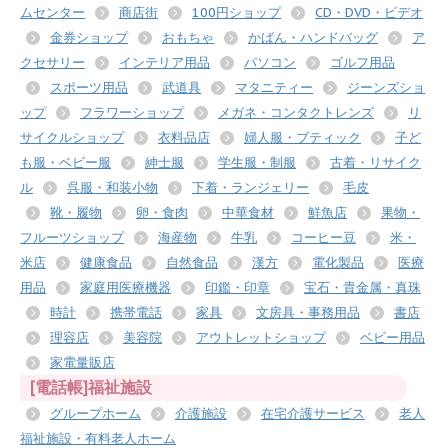
ムセンター
商店街
100円ショップ
CD・DVD・ビデオ
金券ショップ
おもちゃ
かばん・ハンドバッグ
ア
クセサリー
インテリア用品
パソコン
ゴルフ用品
スポーツ用品
武道具
マタニティー
ジーンズショ
ップ
フラワーショップ
メガネ・コンタクトレンズ
リ
サイクルショップ
衣料品店
婦人服・ブティック
子ど
も服・ベビー服
紳士服
学生服・制服
古着・リサイク
ル
呉服・和装小物
下着・ランジェリー
毛皮
靴・履物
卵・食肉
中華食材
鮮魚店
果物・
フルーツショップ
海産物
牛乳
コーヒー豆
米・
米店
健康食品
自然食品
漢方
電化製品
医療
用品
家庭用医療機器
印鑑・印章
宝石・貴金属・真珠
時計
携帯電話
家具
文房具・事務用品
書店
理容店
美容院
アウトレットショップ
ベビー用品
家電量販店
[電話帳]福祉施設
グループホーム
介護施設
在宅介護サービス
老人
福祉施設・有料老人ホーム