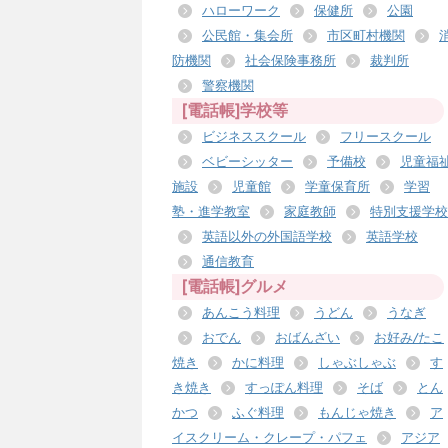
ハローワーク
保健所
公園
公民館・集会所
市区町村機関
防機関
社会保険事務所
裁判所
警察機関
[電話帳]学校等
ビジネススクール
フリースクール
ベビーシッター
予備校
児童福
施設
児童館
学童保育所
学習
塾・進学教室
家庭教師
特別支援学校
英語以外の外国語学校
英語学校
通信教育
[電話帳]グルメ
あんこう料理
うどん
うなぎ
おでん
おばんざい
お好み/たこ
焼き
かに料理
しゃぶしゃぶ
す
き焼き
すっぽん料理
そば
とん
かつ
ふぐ料理
もんじゃ焼き
ア
イスクリーム・クレープ・パフェ
アジア