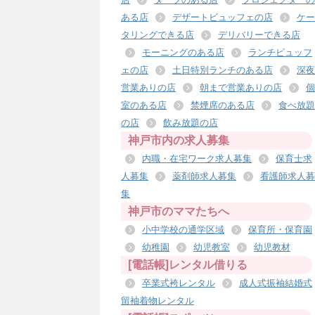
ある店
デザートビュッフェの店
ケー
タリングできる店
デリバリーできる店
モーニングのある店
ランチビュッフ
ェの店
土日特別ランチのある店
深夜
営業ありの店
朝まで営業ありの店
個
室のある店
禁煙席のある店
食べ放題
の店
飲み放題の店
神戸市内の求人募集
内職・在宅ワーク求人募集
保育士求
人募集
薬剤師求人募集
看護師求人募
集
神戸市のママたちへ
小中学校の通学区域
保育所・保育園
幼稚園
幼児教室
幼児教材
[電話帳]レンタル借りる
卒業式袴レンタル
成人式振袖結婚式
留袖着物レンタル