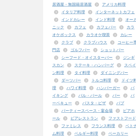
居酒屋・無国籍居酒屋
アメリカ料理
イタリア料理
インターネットカフェ
インドカレー
インド料理
オー
ニック
カフェ
カフェバー
カラ
オケボックス
カラオケ喫茶
カレー
クラブ
クラブハウス
コーヒー
門店
ゴルフバー
ショットバー
シーフード・オイスターバー
ジンギ
スカン
ステーキ・ハンバーグ
スペイ
ン料理
タイ料理
ダイニングバー
ダーツバー
トルコ料理
ドイツ
理
ハワイ料理
ハンバーガー
バ
イキング
バル・バール
バー
バ
ーベキュー
パスタ・ピザ
パブ
パーティースペース・宴会場
ビアホ
ール
ビアレストラン
ファストフード
ファミレス
フランス料理
ベト
ム料理
ベルギー料理
ベーカリー