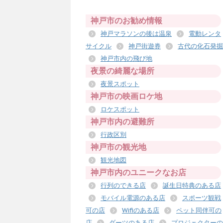
神戸市のお勧め情報
神戸マラソンの後は温泉
電動レンタ
サイクル
神戸街遊券
古代の化石発掘
神戸市内の飛び地
夜景の綺麗な場所
夜景スポット
神戸市の映画ロケ地
ロケスポット
神戸市内の避難所
行政区別
神戸市の観光地
観光地図
神戸市内のユニークなお店
行列のできる店
誕生日特典のある店
モバイル電源のある店
スポーツ観戦
可の店
Wifiのある店
ペット同伴可の
店
ダーツのある店
プロジェクターの