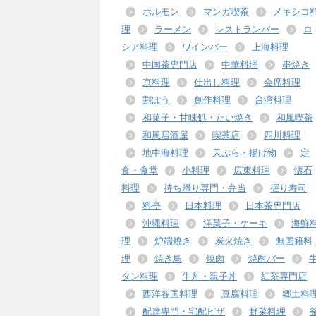
ホルモン
マンガ喫茶
メキシコ
理
ラーメン
レストランバー
ロ
シア料理
ワインバー
上海料理
中国茶専門店
中華料理
串焼き
京料理
仕出し料理
会席料理
割ぽう
創作料理
台湾料理
和菓子・甘味処・たい焼き
和風喫茶
和風居酒屋
喫茶店
四川料理
地中海料理
天ぷら・揚げ物
定
食・食堂
小料理
広東料理
懐石
料理
持ち帰り専門・弁当
握り寿司
料亭
日本料理
日本茶専門店
沖縄料理
洋菓子・ケーキ
海鮮
理
炉端焼き
炭火焼き
無国籍料
理
焼き鳥
焼肉
焼酎バー
タン料理
牛丼・親子丼
紅茶専門店
西洋各国料理
豆腐料理
郷土料
配達専門・宅配ピザ
野菜料理