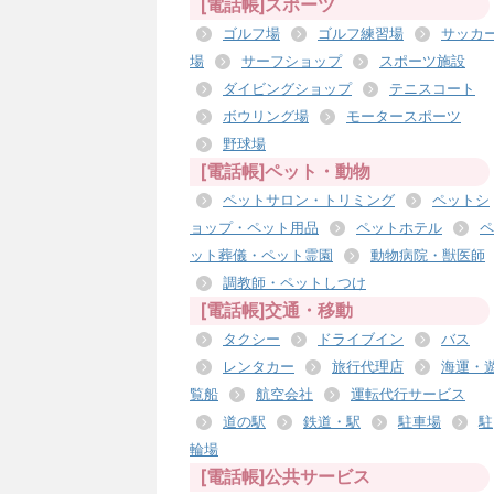
[電話帳]スポーツ
ゴルフ場
ゴルフ練習場
サッカ
場
サーフショップ
スポーツ施設
ダイビングショップ
テニスコート
ボウリング場
モータースポーツ
野球場
[電話帳]ペット・動物
ペットサロン・トリミング
ペットシ
ョップ・ペット用品
ペットホテル
ペ
ット葬儀・ペット霊園
動物病院・獣医師
調教師・ペットしつけ
[電話帳]交通・移動
タクシー
ドライブイン
バス
レンタカー
旅行代理店
海運・
覧船
航空会社
運転代行サービス
道の駅
鉄道・駅
駐車場
駐
輪場
[電話帳]公共サービス