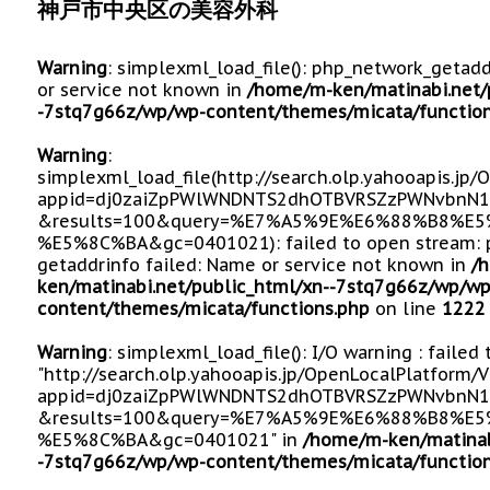
神戸市中央区の美容外科
Warning
: simplexml_load_file(): php_network_getad
or service not known in
/home/m-ken/matinabi.net/
-7stq7g66z/wp/wp-content/themes/micata/function
Warning
:
simplexml_load_file(http://search.olp.yahooapis.jp
appid=dj0zaiZpPWlWNDNTS2dhOTBVRSZzPWNvbnN1
&results=100&query=%E7%A5%9E%E6%88%B8%
%E5%8C%BA&gc=0401021): failed to open stream: 
getaddrinfo failed: Name or service not known in
/
ken/matinabi.net/public_html/xn--7stq7g66z/wp/wp
content/themes/micata/functions.php
on line
1222
Warning
: simplexml_load_file(): I/O warning : failed
"http://search.olp.yahooapis.jp/OpenLocalPlatform/
appid=dj0zaiZpPWlWNDNTS2dhOTBVRSZzPWNvbnN1
&results=100&query=%E7%A5%9E%E6%88%B8%
%E5%8C%BA&gc=0401021" in
/home/m-ken/matinab
-7stq7g66z/wp/wp-content/themes/micata/function