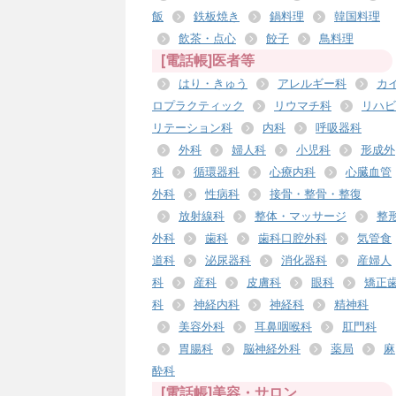
飯
鉄板焼き
鍋料理
韓国料理
飲茶・点心
餃子
鳥料理
[電話帳]医者等
はり・きゅう
アレルギー科
カ
ロプラクティック
リウマチ科
リハビ
リテーション科
内科
呼吸器科
外科
婦人科
小児科
形成外
科
循環器科
心療内科
心臓血管
外科
性病科
接骨・整骨・整復
放射線科
整体・マッサージ
整
外科
歯科
歯科口腔外科
気管食
道科
泌尿器科
消化器科
産婦人
科
産科
皮膚科
眼科
矯正
科
神経内科
神経科
精神科
美容外科
耳鼻咽喉科
肛門科
胃腸科
脳神経外科
薬局
麻
酔科
[電話帳]美容・サロン