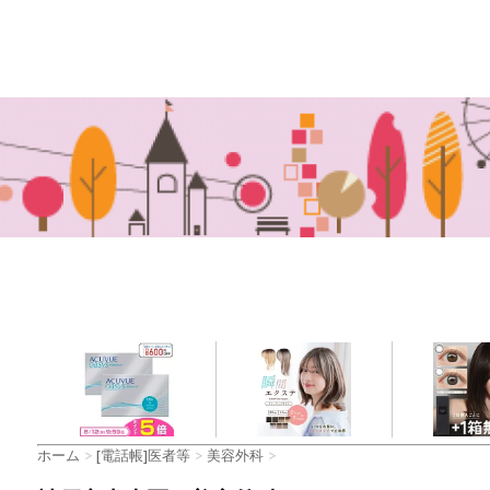
ホーム
>
[電話帳]医者等
>
美容外科
>