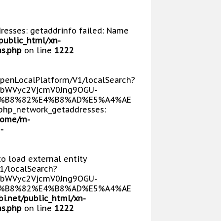
dresses: getaddrinfo failed: Name
public_html/xn-
s.php
on line
1222
/OpenLocalPlatform/V1/localSearch?
bWVyc2VjcmV0Jng9OGU-
E5%B8%82%E4%B8%AD%E5%A4%AE
php_network_getaddresses:
home/m-
-
 to load external entity
V1/localSearch?
bWVyc2VjcmV0Jng9OGU-
E5%B8%82%E4%B8%AD%E5%A4%AE
i.net/public_html/xn-
s.php
on line
1222