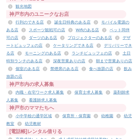
観光地図
神戸市内のユニークなお店
行列のできる店
誕生日特典のある店
モバイル電源の
ある店
スポーツ観戦可の店
Wifiのある店
ペット同伴
可の店
ダーツのある店
プロジェクターのある店
デザ
ートビュッフェの店
ケータリングできる店
デリバリーでき
る店
モーニングのある店
ランチビュッフェの店
土日
特別ランチのある店
深夜営業ありの店
朝まで営業ありの店
個室のある店
禁煙席のある店
食べ放題の店
飲み
放題の店
神戸市内の求人募集
内職・在宅ワーク求人募集
保育士求人募集
薬剤師求
人募集
看護師求人募集
神戸市のママたちへ
小中学校の通学区域
保育所・保育園
幼稚園
幼児
教室
幼児教材
[電話帳]レンタル借りる