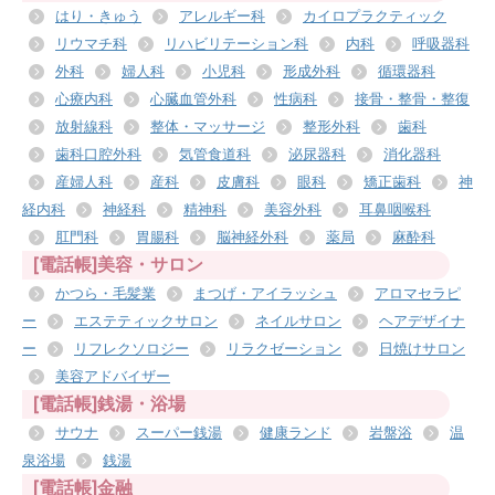
はり・きゅう
アレルギー科
カイロプラクティック
リウマチ科
リハビリテーション科
内科
呼吸器科
外科
婦人科
小児科
形成外科
循環器科
心療内科
心臓血管外科
性病科
接骨・整骨・整復
放射線科
整体・マッサージ
整形外科
歯科
歯科口腔外科
気管食道科
泌尿器科
消化器科
産婦人科
産科
皮膚科
眼科
矯正歯科
神
経内科
神経科
精神科
美容外科
耳鼻咽喉科
肛門科
胃腸科
脳神経外科
薬局
麻酔科
[電話帳]美容・サロン
かつら・毛髪業
まつげ・アイラッシュ
アロマセラピ
ー
エステティックサロン
ネイルサロン
ヘアデザイナ
ー
リフレクソロジー
リラクゼーション
日焼けサロン
美容アドバイザー
[電話帳]銭湯・浴場
サウナ
スーパー銭湯
健康ランド
岩盤浴
温
泉浴場
銭湯
[電話帳]金融