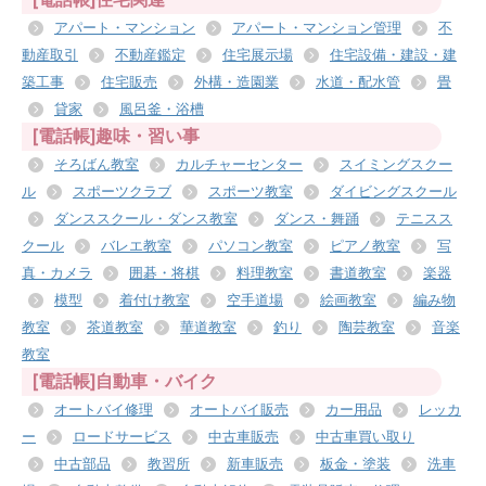
アパート・マンション
アパート・マンション管理
不
動産取引
不動産鑑定
住宅展示場
住宅設備・建設・建
築工事
住宅販売
外構・造園業
水道・配水管
畳
貸家
風呂釜・浴槽
[電話帳]趣味・習い事
そろばん教室
カルチャーセンター
スイミングスクー
ル
スポーツクラブ
スポーツ教室
ダイビングスクール
ダンススクール・ダンス教室
ダンス・舞踊
テニスス
クール
バレエ教室
パソコン教室
ピアノ教室
写
真・カメラ
囲碁・将棋
料理教室
書道教室
楽器
模型
着付け教室
空手道場
絵画教室
編み物
教室
茶道教室
華道教室
釣り
陶芸教室
音楽
教室
[電話帳]自動車・バイク
オートバイ修理
オートバイ販売
カー用品
レッカ
ー
ロードサービス
中古車販売
中古車買い取り
中古部品
教習所
新車販売
板金・塗装
洗車