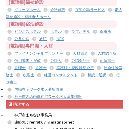
[電話帳]福祉施設
グループホーム
介護施設
在宅介護サービス
老人
福祉施設・有料老人ホーム
[電話帳]宿泊施設
ビジネスホテル
ホテル
ラブホテル
保養所
公共の宿
旅館
民宿
[電話帳]専門職・人材
ファイナンシャルプランナー
人材派遣
人材紹介所
信用調査・探偵
公証人
公認会計士
司法書士
弁理士
弁護士
看護師・家政婦紹介所
社会保険労
務士
税理士
経営コンサルタント
翻訳・通訳
行
政書士
内職在宅ワーク求人募集情報
神戸市内の内職在宅ワーク求人募集情報
購読する
神戸市まちなび事務局
連絡先：renraku☆☆matinabi.net