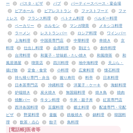
ー
パスタ・ピザ
パブ
パーティースペース・宴会場
ビアホール
ビアレストラン
ファストフード
ファ
ミレス
フランス料理
ベトナム料理
ベルギー料理
ベーカリー
ホルモン
マンガ喫茶
メキシコ料理
ラーメン
レストランバー
ロシア料理
ワインバー
上海料理
中国茶専門店
中華料理
串焼き
京
料理
仕出し料理
会席料理
割ぽう
創作料理
台湾料理
和菓子・甘味処・たい焼き
和風喫茶
和
風居酒屋
喫茶店
四川料理
地中海料理
天ぷら・
揚げ物
定食・食堂
小料理
広東料理
懐石料理
持ち帰り専門・弁当
握り寿司
料亭
日本料理
日本茶専門店
沖縄料理
洋菓子・ケーキ
海鮮料理
炉端焼き
炭火焼き
無国籍料理
焼き鳥
焼肉
焼酎バー
牛タン料理
牛丼・親子丼
紅茶専門店
西洋各国料理
豆腐料理
郷土料理
配達専門・宅配
ピザ
野菜料理
釜飯
鉄板焼き
鍋料理
韓国料
理
飲茶・点心
餃子
鳥料理
[電話帳]医者等