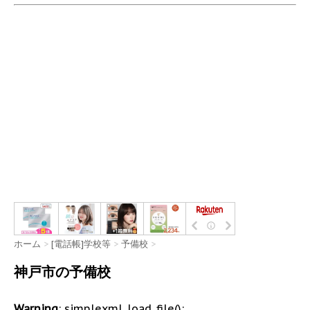
ホーム
>
[電話帳]学校等
>
予備校
>
神戸市の予備校
Warning
: simplexml_load_file():