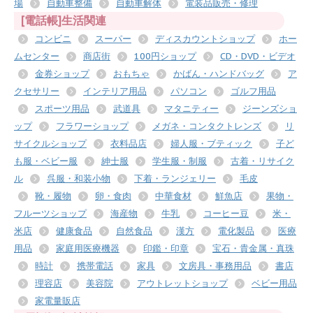
場
自動車整備
自動車解体
電装品販売・修理
[電話帳]生活関連
コンビニ
スーパー
ディスカウントショップ
ホー
ムセンター
商店街
100円ショップ
CD・DVD・ビデオ
金券ショップ
おもちゃ
かばん・ハンドバッグ
ア
クセサリー
インテリア用品
パソコン
ゴルフ用品
スポーツ用品
武道具
マタニティー
ジーンズショ
ップ
フラワーショップ
メガネ・コンタクトレンズ
リ
サイクルショップ
衣料品店
婦人服・ブティック
子ど
も服・ベビー服
紳士服
学生服・制服
古着・リサイク
ル
呉服・和装小物
下着・ランジェリー
毛皮
靴・履物
卵・食肉
中華食材
鮮魚店
果物・
フルーツショップ
海産物
牛乳
コーヒー豆
米・
米店
健康食品
自然食品
漢方
電化製品
医療
用品
家庭用医療機器
印鑑・印章
宝石・貴金属・真珠
時計
携帯電話
家具
文房具・事務用品
書店
理容店
美容院
アウトレットショップ
ベビー用品
家電量販店