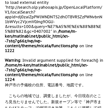
to load external entity
"http://search.olp.yahooapis.jp/OpenLocalPlatform/
V1/localSearch?
appid=dj0zaiZpPWlWNDNTS2dhOTBVRSZzPWNvbnN
1bWVyc2VjcmV0Jng9OGU-
&results=100&query=%E7%A5%9E%E6%88%B8%E
5%B8%82&gc=0407002" in
/home/m-
ken/matinabi.net/public_html/xn-
-7stq7g66z/wp/wp-
content/themes/micata/functions.php
on line
1222
Warning
: Invalid argument supplied for foreach() in
/home/m-ken/matinabi.net/public_html/xn-
-7stq7g66z/wp/wp-
content/themes/micata/functions.php
on line
1224
神戸市の予備校の住所、電話番号、地図です。
こちらの地域では、調査しましたが、今日現在のとこ
ろ見当たりませんでした。新規オープン等で「神戸市ま
ちなびスタッフ」で確認でき次第、こちらに掲載して紹