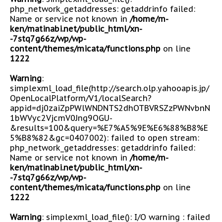
php_network_getaddresses: getaddrinfo failed:
Name or service not known in
/home/m-
ken/matinabi.net/public_html/xn-
-7stq7g66z/wp/wp-
content/themes/micata/functions.php
on line
1222
Warning
:
simplexml_load_file(http://search.olp.yahooapis.jp/
OpenLocalPlatform/V1/localSearch?
appid=dj0zaiZpPWlWNDNTS2dhOTBVRSZzPWNvbnN
1bWVyc2VjcmV0Jng9OGU-
&results=100&query=%E7%A5%9E%E6%88%B8%E
5%B8%82&gc=0407002): failed to open stream:
php_network_getaddresses: getaddrinfo failed:
Name or service not known in
/home/m-
ken/matinabi.net/public_html/xn-
-7stq7g66z/wp/wp-
content/themes/micata/functions.php
on line
1222
Warning
: simplexml_load_file(): I/O warning : failed