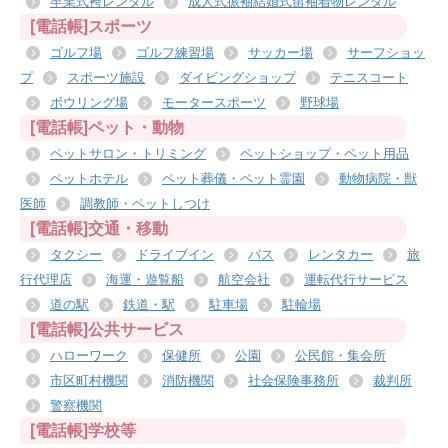
卒業式袴レンタル
成人式振袖結婚式留袖着物レンタル
[電話帳]スポーツ
ゴルフ場
ゴルフ練習場
サッカー場
サーフショッ
プ
スポーツ施設
ダイビングショップ
テニスコート
ボウリング場
モータースポーツ
野球場
[電話帳]ペット・動物
ペットサロン・トリミング
ペットショップ・ペット用品
ペットホテル
ペット葬儀・ペット霊園
動物病院・獣
医師
調教師・ペットしつけ
[電話帳]交通・移動
タクシー
ドライブイン
バス
レンタカー
旅
行代理店
海運・遊覧船
航空会社
運転代行サービス
道の駅
鉄道・駅
駐車場
駐輪場
[電話帳]公共サービス
ハローワーク
保健所
公園
公民館・集会所
市区町村機関
消防機関
社会保険事務所
裁判所
警察機関
[電話帳]学校等