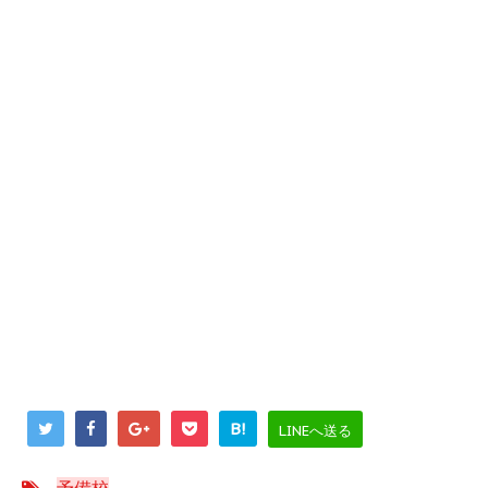
B!
LINEへ送る