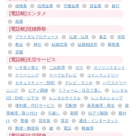
保険業
信用金庫
労働金庫
貸金業
銀行
[電話帳]エンタメ
画廊
[電話帳]冠婚葬祭
ブライダルプロデュース
仏壇・仏具
墓石
寺院
教会
神社
結婚式場
結婚相談所
葬祭業
霊園
[電話帳]生活サービス
いす張り替え
ごみ処理
ガス
ガソリンスタンド
クリーニング
ケーブルテレビ
コインランドリー
セキュリティー・防犯
テレビ・ラジオ
ハウスクリー
ニング
ピアノ調律
リフォーム・仕立て直し
レンタル
CD・DVD・ビデオ
レンタルサイクル
レンタルショップ
便利業・代行サービス
宅配便
家具修理・再生
家
電修理・取り付け
引越し
新聞
白アリ駆除
着付
け
警備
貸衣装
質店
通信・インターネット
郵便・郵便局
鍵
電話
靴修理
[電話帳]住宅関連