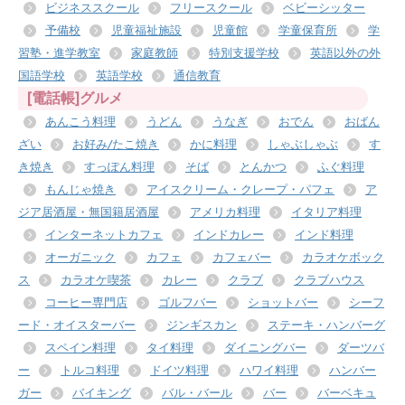
ビジネススクール
フリースクール
ベビーシッター
予備校
児童福祉施設
児童館
学童保育所
学
習塾・進学教室
家庭教師
特別支援学校
英語以外の外
国語学校
英語学校
通信教育
[電話帳]グルメ
あんこう料理
うどん
うなぎ
おでん
おばん
ざい
お好み/たこ焼き
かに料理
しゃぶしゃぶ
す
き焼き
すっぽん料理
そば
とんかつ
ふぐ料理
もんじゃ焼き
アイスクリーム・クレープ・パフェ
ア
ジア居酒屋・無国籍居酒屋
アメリカ料理
イタリア料理
インターネットカフェ
インドカレー
インド料理
オーガニック
カフェ
カフェバー
カラオケボック
ス
カラオケ喫茶
カレー
クラブ
クラブハウス
コーヒー専門店
ゴルフバー
ショットバー
シーフ
ード・オイスターバー
ジンギスカン
ステーキ・ハンバーグ
スペイン料理
タイ料理
ダイニングバー
ダーツバ
ー
トルコ料理
ドイツ料理
ハワイ料理
ハンバー
ガー
バイキング
バル・バール
バー
バーベキュ