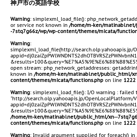
神戸市の英語学校
Warning
: simplexml_load_file(): php_network_getad
or service not known in
/home/m-ken/matinabi.net/
-7stq7g66z/wp/wp-content/themes/micata/function
Warning
:
simplexml_load_file(http://search.olp.yahooapis.jp
appid=dj0zaiZpPWlWNDNTS2dhOTBVRSZzPWNvbnN1
&results=100&query=%E7%A5%9E%E6%88%B8%E5%B
open stream: php_network_getaddresses: getaddrinf
known in
/home/m-ken/matinabi.net/public_html/x
content/themes/micata/functions.php
on line
1222
Warning
: simplexml_load_file(): I/O warning : failed
"http://search.olp.yahooapis.jp/OpenLocalPlatform/
appid=dj0zaiZpPWlWNDNTS2dhOTBVRSZzPWNvbnN1
&results=100&query=%E7%A5%9E%E6%88%B8%E5%
/home/m-ken/matinabi.net/public_html/xn--7stq7g
content/themes/micata/functions.php
on line
1222
Warning
: Invalid argument supplied for foreach() in