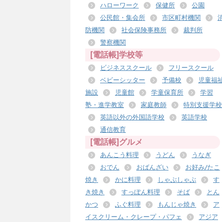
ハローワーク
保健所
公園
公民館・集会所
市区町村機関
防機関
社会保険事務所
裁判所
警察機関
[電話帳]学校等
ビジネススクール
フリースクール
ベビーシッター
予備校
児童福
施設
児童館
学童保育所
学習
塾・進学教室
家庭教師
特別支援学校
英語以外の外国語学校
英語学校
通信教育
[電話帳]グルメ
あんこう料理
うどん
うなぎ
おでん
おばんざい
お好み/たこ
焼き
かに料理
しゃぶしゃぶ
す
き焼き
すっぽん料理
そば
とん
かつ
ふぐ料理
もんじゃ焼き
ア
イスクリーム・クレープ・パフェ
アジア