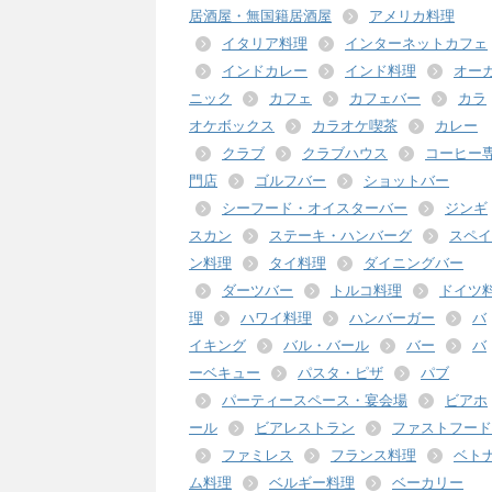
居酒屋・無国籍居酒屋
アメリカ料理
イタリア料理
インターネットカフェ
インドカレー
インド料理
オー
ニック
カフェ
カフェバー
カラ
オケボックス
カラオケ喫茶
カレー
クラブ
クラブハウス
コーヒー
門店
ゴルフバー
ショットバー
シーフード・オイスターバー
ジンギ
スカン
ステーキ・ハンバーグ
スペイ
ン料理
タイ料理
ダイニングバー
ダーツバー
トルコ料理
ドイツ
理
ハワイ料理
ハンバーガー
バ
イキング
バル・バール
バー
バ
ーベキュー
パスタ・ピザ
パブ
パーティースペース・宴会場
ビアホ
ール
ビアレストラン
ファストフード
ファミレス
フランス料理
ベト
ム料理
ベルギー料理
ベーカリー