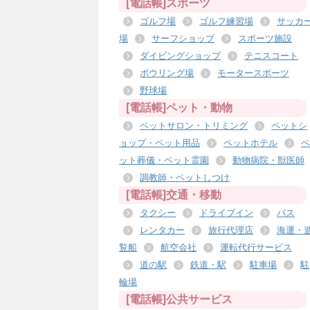
[電話帳]スポーツ
ゴルフ場
ゴルフ練習場
サッカ
場
サーフショップ
スポーツ施設
ダイビングショップ
テニスコート
ボウリング場
モータースポーツ
野球場
[電話帳]ペット・動物
ペットサロン・トリミング
ペットシ
ョップ・ペット用品
ペットホテル
ペ
ット葬儀・ペット霊園
動物病院・獣医師
調教師・ペットしつけ
[電話帳]交通・移動
タクシー
ドライブイン
バス
レンタカー
旅行代理店
海運・
覧船
航空会社
運転代行サービス
道の駅
鉄道・駅
駐車場
駐
輪場
[電話帳]公共サービス