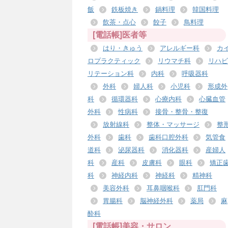
飯
鉄板焼き
鍋料理
韓国料理
飲茶・点心
餃子
鳥料理
[電話帳]医者等
はり・きゅう
アレルギー科
カ
ロプラクティック
リウマチ科
リハビ
リテーション科
内科
呼吸器科
外科
婦人科
小児科
形成外
科
循環器科
心療内科
心臓血管
外科
性病科
接骨・整骨・整復
放射線科
整体・マッサージ
整
外科
歯科
歯科口腔外科
気管食
道科
泌尿器科
消化器科
産婦人
科
産科
皮膚科
眼科
矯正
科
神経内科
神経科
精神科
美容外科
耳鼻咽喉科
肛門科
胃腸科
脳神経外科
薬局
麻
酔科
[電話帳]美容・サロン