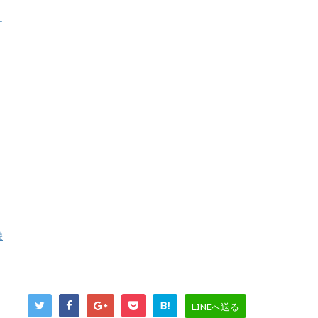
ー
遊
B!
LINEへ送る