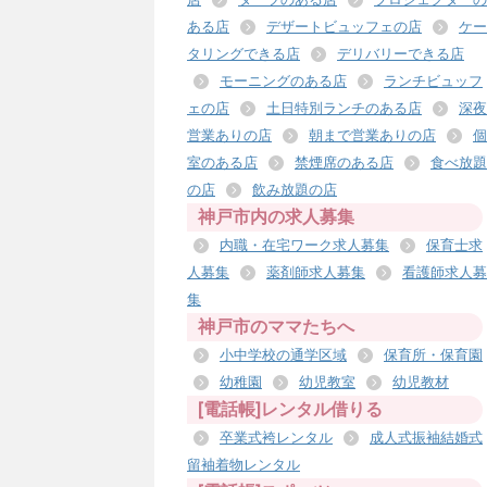
ある店
デザートビュッフェの店
ケー
タリングできる店
デリバリーできる店
モーニングのある店
ランチビュッフ
ェの店
土日特別ランチのある店
深夜
営業ありの店
朝まで営業ありの店
個
室のある店
禁煙席のある店
食べ放題
の店
飲み放題の店
神戸市内の求人募集
内職・在宅ワーク求人募集
保育士求
人募集
薬剤師求人募集
看護師求人募
集
神戸市のママたちへ
小中学校の通学区域
保育所・保育園
幼稚園
幼児教室
幼児教材
[電話帳]レンタル借りる
卒業式袴レンタル
成人式振袖結婚式
留袖着物レンタル