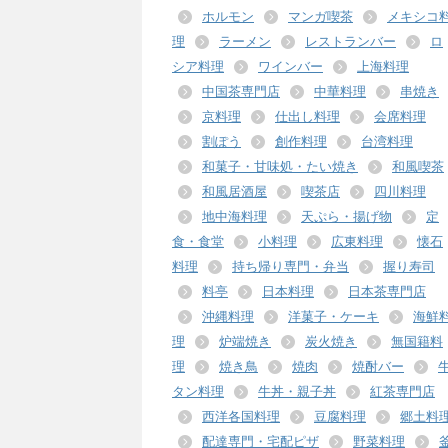
ホルモン
マンガ喫茶
メキシコ
理
ラーメン
レストランバー
ロ
シア料理
ワインバー
上海料理
中国茶専門店
中華料理
串焼き
京料理
仕出し料理
会席料理
割ぽう
創作料理
台湾料理
和菓子・甘味処・たい焼き
和風喫茶
和風居酒屋
喫茶店
四川料理
地中海料理
天ぷら・揚げ物
定
食・食堂
小料理
広東料理
懐石
料理
持ち帰り専門・弁当
握り寿司
料亭
日本料理
日本茶専門店
沖縄料理
洋菓子・ケーキ
海鮮
理
炉端焼き
炭火焼き
無国籍料
理
焼き鳥
焼肉
焼酎バー
タン料理
牛丼・親子丼
紅茶専門店
西洋各国料理
豆腐料理
郷土料
配達専門・宅配ピザ
野菜料理