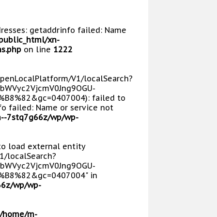
dresses: getaddrinfo failed: Name
public_html/xn-
s.php
on line
1222
/OpenLocalPlatform/V1/localSearch?
bWVyc2VjcmV0Jng9OGU-
8%82&gc=0407004): failed to
o failed: Name or service not
n--7stq7g66z/wp/wp-
 to load external entity
V1/localSearch?
bWVyc2VjcmV0Jng9OGU-
B8%82&gc=0407004" in
66z/wp/wp-
/home/m-