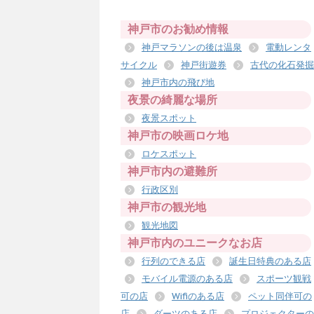
神戸市のお勧め情報
神戸マラソンの後は温泉
電動レンタ
サイクル
神戸街遊券
古代の化石発掘
神戸市内の飛び地
夜景の綺麗な場所
夜景スポット
神戸市の映画ロケ地
ロケスポット
神戸市内の避難所
行政区別
神戸市の観光地
観光地図
神戸市内のユニークなお店
行列のできる店
誕生日特典のある店
モバイル電源のある店
スポーツ観戦
可の店
Wifiのある店
ペット同伴可の
店
ダーツのある店
プロジェクターの