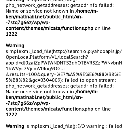
php_network_getaddresses: getaddrinfo failed:
Name or service not known in
/home/m-
ken/matinabi.net/public_html/xn-
-7stq7g66z/wp/wp-
content/themes/micata/functions.php
on line
1222
Warning
:
simplexml_load_file(http://search.olp.yahooapis.jp/
OpenLocalPlatform/V1/localSearch?
appid=dj0zaiZpPWlWNDNTS2dhOTBVRSZzPWNvbnN
1bWVyc2VjcmV0Jng9OGU-
&results=100&query=%E7%A5%9E%E6%88%B8%E
5%B8%82&gc=0304009): failed to open stream:
php_network_getaddresses: getaddrinfo failed:
Name or service not known in
/home/m-
ken/matinabi.net/public_html/xn-
-7stq7g66z/wp/wp-
content/themes/micata/functions.php
on line
1222
Warning
: simplexml_load_file(): I/O warning : failed