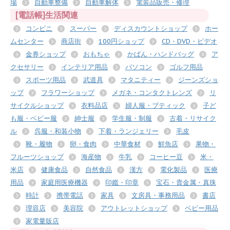
場
自動車整備
自動車解体
電装品販売・修理
[電話帳]生活関連
コンビニ
スーパー
ディスカウントショップ
ホー
ムセンター
商店街
100円ショップ
CD・DVD・ビデオ
金券ショップ
おもちゃ
かばん・ハンドバッグ
ア
クセサリー
インテリア用品
パソコン
ゴルフ用品
スポーツ用品
武道具
マタニティー
ジーンズショ
ップ
フラワーショップ
メガネ・コンタクトレンズ
リ
サイクルショップ
衣料品店
婦人服・ブティック
子ど
も服・ベビー服
紳士服
学生服・制服
古着・リサイク
ル
呉服・和装小物
下着・ランジェリー
毛皮
靴・履物
卵・食肉
中華食材
鮮魚店
果物・
フルーツショップ
海産物
牛乳
コーヒー豆
米・
米店
健康食品
自然食品
漢方
電化製品
医療
用品
家庭用医療機器
印鑑・印章
宝石・貴金属・真珠
時計
携帯電話
家具
文房具・事務用品
書店
理容店
美容院
アウトレットショップ
ベビー用品
家電量販店