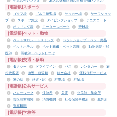
卒業式袴レンタル
成人式振袖結婚式留袖着物レンタル
[電話帳]スポーツ
ゴルフ場
ゴルフ練習場
サッカー場
サーフショッ
プ
スポーツ施設
ダイビングショップ
テニスコート
ボウリング場
モータースポーツ
野球場
[電話帳]ペット・動物
ペットサロン・トリミング
ペットショップ・ペット用品
ペットホテル
ペット葬儀・ペット霊園
動物病院・獣
医師
調教師・ペットしつけ
[電話帳]交通・移動
タクシー
ドライブイン
バス
レンタカー
旅
行代理店
海運・遊覧船
航空会社
運転代行サービス
道の駅
鉄道・駅
駐車場
駐輪場
[電話帳]公共サービス
ハローワーク
保健所
公園
公民館・集会所
市区町村機関
消防機関
社会保険事務所
裁判所
警察機関
[電話帳]学校等