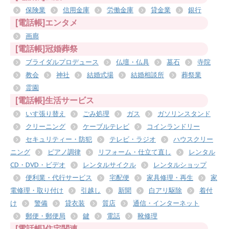
保険業
信用金庫
労働金庫
貸金業
銀行
[電話帳]エンタメ
画廊
[電話帳]冠婚葬祭
ブライダルプロデュース
仏壇・仏具
墓石
寺院
教会
神社
結婚式場
結婚相談所
葬祭業
霊園
[電話帳]生活サービス
いす張り替え
ごみ処理
ガス
ガソリンスタンド
クリーニング
ケーブルテレビ
コインランドリー
セキュリティー・防犯
テレビ・ラジオ
ハウスクリー
ニング
ピアノ調律
リフォーム・仕立て直し
レンタル
CD・DVD・ビデオ
レンタルサイクル
レンタルショップ
便利業・代行サービス
宅配便
家具修理・再生
家
電修理・取り付け
引越し
新聞
白アリ駆除
着付
け
警備
貸衣装
質店
通信・インターネット
郵便・郵便局
鍵
電話
靴修理
[電話帳]住宅関連