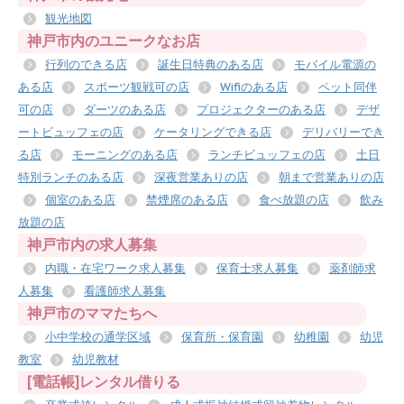
観光地図
神戸市内のユニークなお店
行列のできる店
誕生日特典のある店
モバイル電源の
ある店
スポーツ観戦可の店
Wifiのある店
ペット同伴
可の店
ダーツのある店
プロジェクターのある店
デザ
ートビュッフェの店
ケータリングできる店
デリバリーでき
る店
モーニングのある店
ランチビュッフェの店
土日
特別ランチのある店
深夜営業ありの店
朝まで営業ありの店
個室のある店
禁煙席のある店
食べ放題の店
飲み
放題の店
神戸市内の求人募集
内職・在宅ワーク求人募集
保育士求人募集
薬剤師求
人募集
看護師求人募集
神戸市のママたちへ
小中学校の通学区域
保育所・保育園
幼稚園
幼児
教室
幼児教材
[電話帳]レンタル借りる