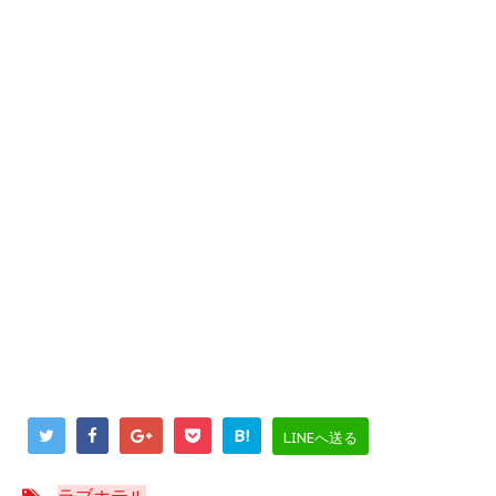
B!
LINEへ送る