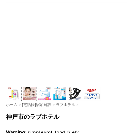
ホーム
>
[電話帳]宿泊施設
>
ラブホテル
>
神戸市のラブホテル
Warning
: simplexml_load_file():