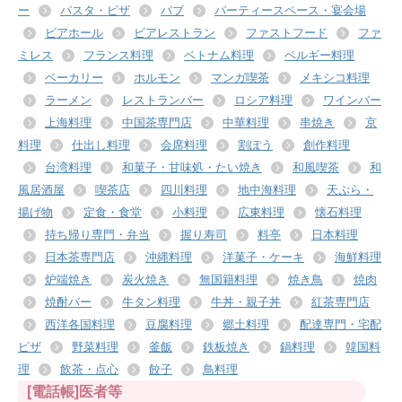
ー
パスタ・ピザ
パブ
パーティースペース・宴会場
ビアホール
ビアレストラン
ファストフード
ファ
ミレス
フランス料理
ベトナム料理
ベルギー料理
ベーカリー
ホルモン
マンガ喫茶
メキシコ料理
ラーメン
レストランバー
ロシア料理
ワインバー
上海料理
中国茶専門店
中華料理
串焼き
京
料理
仕出し料理
会席料理
割ぽう
創作料理
台湾料理
和菓子・甘味処・たい焼き
和風喫茶
和
風居酒屋
喫茶店
四川料理
地中海料理
天ぷら・
揚げ物
定食・食堂
小料理
広東料理
懐石料理
持ち帰り専門・弁当
握り寿司
料亭
日本料理
日本茶専門店
沖縄料理
洋菓子・ケーキ
海鮮料理
炉端焼き
炭火焼き
無国籍料理
焼き鳥
焼肉
焼酎バー
牛タン料理
牛丼・親子丼
紅茶専門店
西洋各国料理
豆腐料理
郷土料理
配達専門・宅配
ピザ
野菜料理
釜飯
鉄板焼き
鍋料理
韓国料
理
飲茶・点心
餃子
鳥料理
[電話帳]医者等