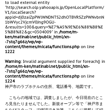
to load external entity
"http://search.olp.yahooapis.jp/OpenLocalPlatform/
V1/localSearch?
appid=dj0zaiZpPWlWNDNTS2dhOTBVRSZzPWNvbnN
1bWVyc2VjcmV0Jng9OGU-
&results=100&query=%E7%A5%9E%E6%88%B8%E
5%B8%82&gc=0304009" in
/home/m-
ken/matinabi.net/public_html/xn-
-7stq7g66z/wp/wp-
content/themes/micata/functions.php
on line
1222
Warning
: Invalid argument supplied for foreach() in
/home/m-ken/matinabi.net/public_html/xn-
-7stq7g66z/wp/wp-
content/themes/micata/functions.php
on line
1224
神戸市のラブホテルの住所、電話番号、地図です。
こちらの地域では、調査しましたが、今日現在のとこ
ろ見当たりませんでした。新規オープン等で「神戸市ま
ちなびスタッフ」で確認でき次第、こちらに掲載して紹