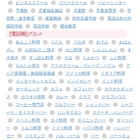
ビジネススクール
フリースクール
ベビーシッター
予備校
児童福祉施設
児童館
学童保育所
学
習塾・進学教室
家庭教師
特別支援学校
英語以外の外
国語学校
英語学校
通信教育
[電話帳]グルメ
あんこう料理
うどん
うなぎ
おでん
おばん
ざい
お好み/たこ焼き
かに料理
しゃぶしゃぶ
す
き焼き
すっぽん料理
そば
とんかつ
ふぐ料理
もんじゃ焼き
アイスクリーム・クレープ・パフェ
ア
ジア居酒屋・無国籍居酒屋
アメリカ料理
イタリア料理
インターネットカフェ
インドカレー
インド料理
オーガニック
カフェ
カフェバー
カラオケボック
ス
カラオケ喫茶
カレー
クラブ
クラブハウス
コーヒー専門店
ゴルフバー
ショットバー
シーフ
ード・オイスターバー
ジンギスカン
ステーキ・ハンバーグ
スペイン料理
タイ料理
ダイニングバー
ダーツバ
ー
トルコ料理
ドイツ料理
ハワイ料理
ハンバー
ガー
バイキング
バル・バール
バー
バーベキュ