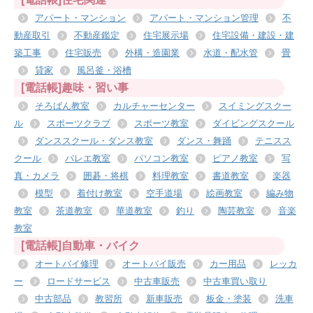
アパート・マンション
アパート・マンション管理
不
動産取引
不動産鑑定
住宅展示場
住宅設備・建設・建
築工事
住宅販売
外構・造園業
水道・配水管
畳
貸家
風呂釜・浴槽
[電話帳]趣味・習い事
そろばん教室
カルチャーセンター
スイミングスクー
ル
スポーツクラブ
スポーツ教室
ダイビングスクール
ダンススクール・ダンス教室
ダンス・舞踊
テニスス
クール
バレエ教室
パソコン教室
ピアノ教室
写
真・カメラ
囲碁・将棋
料理教室
書道教室
楽器
模型
着付け教室
空手道場
絵画教室
編み物
教室
茶道教室
華道教室
釣り
陶芸教室
音楽
教室
[電話帳]自動車・バイク
オートバイ修理
オートバイ販売
カー用品
レッカ
ー
ロードサービス
中古車販売
中古車買い取り
中古部品
教習所
新車販売
板金・塗装
洗車