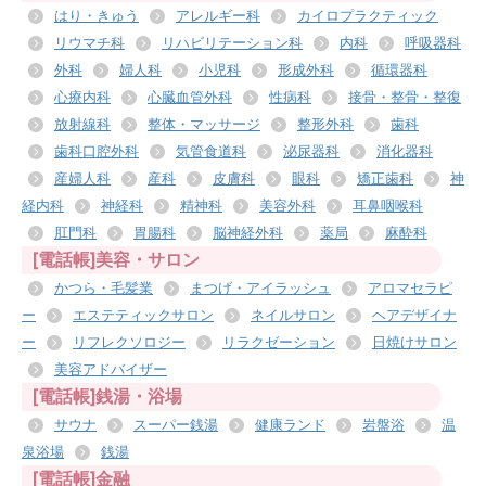
はり・きゅう
アレルギー科
カイロプラクティック
リウマチ科
リハビリテーション科
内科
呼吸器科
外科
婦人科
小児科
形成外科
循環器科
心療内科
心臓血管外科
性病科
接骨・整骨・整復
放射線科
整体・マッサージ
整形外科
歯科
歯科口腔外科
気管食道科
泌尿器科
消化器科
産婦人科
産科
皮膚科
眼科
矯正歯科
神
経内科
神経科
精神科
美容外科
耳鼻咽喉科
肛門科
胃腸科
脳神経外科
薬局
麻酔科
[電話帳]美容・サロン
かつら・毛髪業
まつげ・アイラッシュ
アロマセラピ
ー
エステティックサロン
ネイルサロン
ヘアデザイナ
ー
リフレクソロジー
リラクゼーション
日焼けサロン
美容アドバイザー
[電話帳]銭湯・浴場
サウナ
スーパー銭湯
健康ランド
岩盤浴
温
泉浴場
銭湯
[電話帳]金融