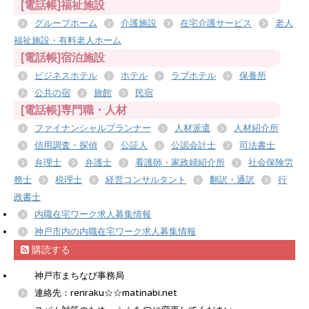
[電話帳]福祉施設
グループホーム
介護施設
在宅介護サービス
老人
福祉施設・有料老人ホーム
[電話帳]宿泊施設
ビジネスホテル
ホテル
ラブホテル
保養所
公共の宿
旅館
民宿
[電話帳]専門職・人材
ファイナンシャルプランナー
人材派遣
人材紹介所
信用調査・探偵
公証人
公認会計士
司法書士
弁理士
弁護士
看護師・家政婦紹介所
社会保険労
務士
税理士
経営コンサルタント
翻訳・通訳
行
政書士
内職在宅ワーク求人募集情報
神戸市内の内職在宅ワーク求人募集情報
購読する
神戸市まちなび事務局
連絡先：renraku☆☆matinabi.net