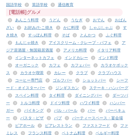
国語学校
英語学校
通信教育
[電話帳]グルメ
あんこう料理
うどん
うなぎ
おでん
おばん
ざい
お好み/たこ焼き
かに料理
しゃぶしゃぶ
す
き焼き
すっぽん料理
そば
とんかつ
ふぐ料理
もんじゃ焼き
アイスクリーム・クレープ・パフェ
ア
ジア居酒屋・無国籍居酒屋
アメリカ料理
イタリア料理
インターネットカフェ
インドカレー
インド料理
オーガニック
カフェ
カフェバー
カラオケボック
ス
カラオケ喫茶
カレー
クラブ
クラブハウス
コーヒー専門店
ゴルフバー
ショットバー
シーフ
ード・オイスターバー
ジンギスカン
ステーキ・ハンバーグ
スペイン料理
タイ料理
ダイニングバー
ダーツバ
ー
トルコ料理
ドイツ料理
ハワイ料理
ハンバー
ガー
バイキング
バル・バール
バー
バーベキュ
ー
パスタ・ピザ
パブ
パーティースペース・宴会場
ビアホール
ビアレストラン
ファストフード
ファ
ミレス
フランス料理
ベトナム料理
ベルギー料理