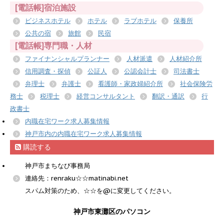
[電話帳]宿泊施設
ビジネスホテル
ホテル
ラブホテル
保養所
公共の宿
旅館
民宿
[電話帳]専門職・人材
ファイナンシャルプランナー
人材派遣
人材紹介所
信用調査・探偵
公証人
公認会計士
司法書士
弁理士
弁護士
看護師・家政婦紹介所
社会保険労
務士
税理士
経営コンサルタント
翻訳・通訳
行
政書士
内職在宅ワーク求人募集情報
神戸市内の内職在宅ワーク求人募集情報
購読する
神戸市まちなび事務局
連絡先：renraku☆☆matinabi.net
スパム対策のため、☆☆を@に変更してください。
神戸市東灘区のパソコン