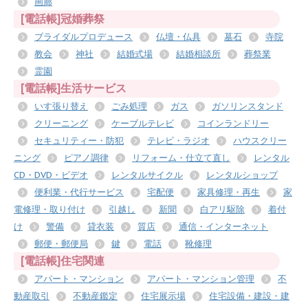
画廊
[電話帳]冠婚葬祭
ブライダルプロデュース
仏壇・仏具
墓石
寺院
教会
神社
結婚式場
結婚相談所
葬祭業
霊園
[電話帳]生活サービス
いす張り替え
ごみ処理
ガス
ガソリンスタンド
クリーニング
ケーブルテレビ
コインランドリー
セキュリティー・防犯
テレビ・ラジオ
ハウスクリー
ニング
ピアノ調律
リフォーム・仕立て直し
レンタル
CD・DVD・ビデオ
レンタルサイクル
レンタルショップ
便利業・代行サービス
宅配便
家具修理・再生
家
電修理・取り付け
引越し
新聞
白アリ駆除
着付
け
警備
貸衣装
質店
通信・インターネット
郵便・郵便局
鍵
電話
靴修理
[電話帳]住宅関連
アパート・マンション
アパート・マンション管理
不
動産取引
不動産鑑定
住宅展示場
住宅設備・建設・建