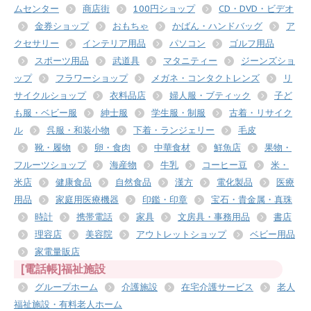
ムセンター
商店街
100円ショップ
CD・DVD・ビデオ
金券ショップ
おもちゃ
かばん・ハンドバッグ
ア
クセサリー
インテリア用品
パソコン
ゴルフ用品
スポーツ用品
武道具
マタニティー
ジーンズショ
ップ
フラワーショップ
メガネ・コンタクトレンズ
リ
サイクルショップ
衣料品店
婦人服・ブティック
子ど
も服・ベビー服
紳士服
学生服・制服
古着・リサイク
ル
呉服・和装小物
下着・ランジェリー
毛皮
靴・履物
卵・食肉
中華食材
鮮魚店
果物・
フルーツショップ
海産物
牛乳
コーヒー豆
米・
米店
健康食品
自然食品
漢方
電化製品
医療
用品
家庭用医療機器
印鑑・印章
宝石・貴金属・真珠
時計
携帯電話
家具
文房具・事務用品
書店
理容店
美容院
アウトレットショップ
ベビー用品
家電量販店
[電話帳]福祉施設
グループホーム
介護施設
在宅介護サービス
老人
福祉施設・有料老人ホーム