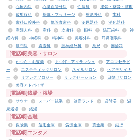
心療内科
心臓血管外科
性病科
接骨・整骨・整復
放射線科
整体・マッサージ
整形外科
歯科
歯科口腔外科
気管食道科
泌尿器科
消化器科
産婦人科
産科
皮膚科
眼科
矯正歯科
神
経内科
神経科
精神科
美容外科
耳鼻咽喉科
肛門科
胃腸科
脳神経外科
薬局
麻酔科
[電話帳]美容・サロン
かつら・毛髪業
まつげ・アイラッシュ
アロマセラピ
ー
エステティックサロン
ネイルサロン
ヘアデザイナ
ー
リフレクソロジー
リラクゼーション
日焼けサロン
美容アドバイザー
[電話帳]銭湯・浴場
サウナ
スーパー銭湯
健康ランド
岩盤浴
温
泉浴場
銭湯
[電話帳]金融
保険業
信用金庫
労働金庫
貸金業
銀行
[電話帳]エンタメ