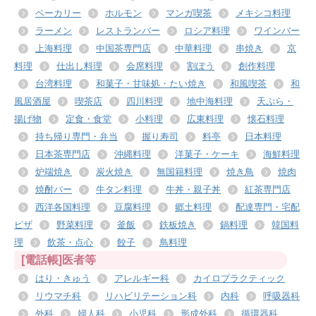
ベーカリー
ホルモン
マンガ喫茶
メキシコ料理
ラーメン
レストランバー
ロシア料理
ワインバー
上海料理
中国茶専門店
中華料理
串焼き
京
料理
仕出し料理
会席料理
割ぽう
創作料理
台湾料理
和菓子・甘味処・たい焼き
和風喫茶
和
風居酒屋
喫茶店
四川料理
地中海料理
天ぷら・
揚げ物
定食・食堂
小料理
広東料理
懐石料理
持ち帰り専門・弁当
握り寿司
料亭
日本料理
日本茶専門店
沖縄料理
洋菓子・ケーキ
海鮮料理
炉端焼き
炭火焼き
無国籍料理
焼き鳥
焼肉
焼酎バー
牛タン料理
牛丼・親子丼
紅茶専門店
西洋各国料理
豆腐料理
郷土料理
配達専門・宅配
ピザ
野菜料理
釜飯
鉄板焼き
鍋料理
韓国料
理
飲茶・点心
餃子
鳥料理
[電話帳]医者等
はり・きゅう
アレルギー科
カイロプラクティック
リウマチ科
リハビリテーション科
内科
呼吸器科
外科
婦人科
小児科
形成外科
循環器科