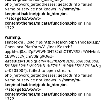
php_network_getaddresses: getaddrinfo failed:
Name or service not known in
/home/m-
ken/matinabi.net/public_html/xn-
-7stq7g66z/wp/wp-
content/themes/micata/functions.php
on line
1222
Warning
:
simplexml_load_file(http://search.olp.yahooapis.jp/
OpenLocalPlatform/V1/localSearch?
appid=dj0zaiZpPWlWNDNTS2dhOTBVRSZzPWNvbnN
1bWVyc2VjcmV0Jng9OGU-
&results=100&query=%E7%A5%9E%E6%88%B8%E
5%B8%82%E6%9D%B1%E7%81%98%E5%8C%BA&g
c=0203004): failed to open stream:
php_network_getaddresses: getaddrinfo failed:
Name or service not known in
/home/m-
ken/matinabi.net/public_html/xn-
-7stq7g66z/wp/wp-
content/themes/micata/functions.php
on line
1222