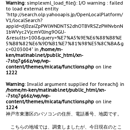
Warning
: simplexml_load_file(): I/O warning : failed
to load external entity
"http://search.olp.yahooapis.jp/OpenLocalPlatform/
V1/localSearch?
appid=dj0zaiZpPWlWNDNTS2dhOTBVRSZzPWNvbnN
1bWVyc2VjcmV0Jng9OGU-
&results=100&query=%E7%A5%9E%E6%88%B8%E
5%B8%82%E6%9D%B1%E7%81%98%E5%8C%BA&g
c=0203004" in
/home/m-
ken/matinabi.net/public_html/xn-
-7stq7g66z/wp/wp-
content/themes/micata/functions.php
on line
1222
Warning
: Invalid argument supplied for foreach() in
/home/m-ken/matinabi.net/public_html/xn-
-7stq7g66z/wp/wp-
content/themes/micata/functions.php
on line
1224
神戸市東灘区のパソコンの住所、電話番号、地図です。
こちらの地域では、調査しましたが、今日現在のとこ