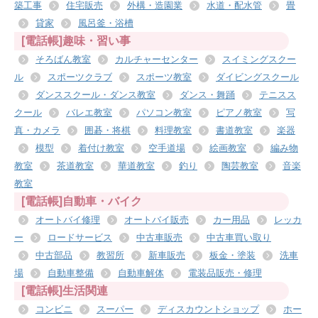
築工事
住宅販売
外構・造園業
水道・配水管
畳
貸家
風呂釜・浴槽
[電話帳]趣味・習い事
そろばん教室
カルチャーセンター
スイミングスクー
ル
スポーツクラブ
スポーツ教室
ダイビングスクール
ダンススクール・ダンス教室
ダンス・舞踊
テニスス
クール
バレエ教室
パソコン教室
ピアノ教室
写
真・カメラ
囲碁・将棋
料理教室
書道教室
楽器
模型
着付け教室
空手道場
絵画教室
編み物
教室
茶道教室
華道教室
釣り
陶芸教室
音楽
教室
[電話帳]自動車・バイク
オートバイ修理
オートバイ販売
カー用品
レッカ
ー
ロードサービス
中古車販売
中古車買い取り
中古部品
教習所
新車販売
板金・塗装
洗車
場
自動車整備
自動車解体
電装品販売・修理
[電話帳]生活関連
コンビニ
スーパー
ディスカウントショップ
ホー