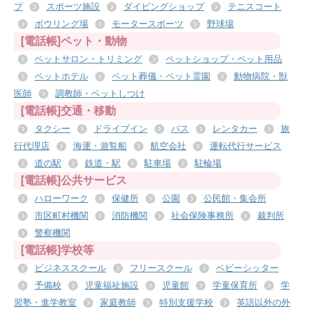
プ
スポーツ施設
ダイビングショップ
テニスコート
ボウリング場
モータースポーツ
野球場
[電話帳]ペット・動物
ペットサロン・トリミング
ペットショップ・ペット用品
ペットホテル
ペット葬儀・ペット霊園
動物病院・獣
医師
調教師・ペットしつけ
[電話帳]交通・移動
タクシー
ドライブイン
バス
レンタカー
旅
行代理店
海運・遊覧船
航空会社
運転代行サービス
道の駅
鉄道・駅
駐車場
駐輪場
[電話帳]公共サービス
ハローワーク
保健所
公園
公民館・集会所
市区町村機関
消防機関
社会保険事務所
裁判所
警察機関
[電話帳]学校等
ビジネススクール
フリースクール
ベビーシッター
予備校
児童福祉施設
児童館
学童保育所
学
習塾・進学教室
家庭教師
特別支援学校
英語以外の外