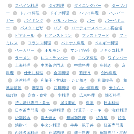
スペイン料理
タイ料理
ダイニングバー
ダーツバ
ー
トルコ料理
ドイツ料理
ハワイ料理
ハンバー
ガー
バイキング
バル・バール
バー
バーベキュ
ー
パスタ・ピザ
パブ
パーティースペース・宴会場
ビアホール
ビアレストラン
ファストフード
ファ
ミレス
フランス料理
ベトナム料理
ベルギー料理
ベーカリー
ホルモン
マンガ喫茶
メキシコ料理
ラーメン
レストランバー
ロシア料理
ワインバー
上海料理
中国茶専門店
中華料理
串焼き
京
料理
仕出し料理
会席料理
割ぽう
創作料理
台湾料理
和菓子・甘味処・たい焼き
和風喫茶
和
風居酒屋
喫茶店
四川料理
地中海料理
天ぷら・
揚げ物
定食・食堂
小料理
広東料理
懐石料理
持ち帰り専門・弁当
握り寿司
料亭
日本料理
日本茶専門店
沖縄料理
洋菓子・ケーキ
海鮮料理
炉端焼き
炭火焼き
無国籍料理
焼き鳥
焼肉
焼酎バー
牛タン料理
牛丼・親子丼
紅茶専門店
西洋各国料理
豆腐料理
郷土料理
配達専門・宅配