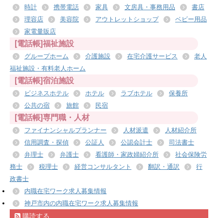
時計
携帯電話
家具
文房具・事務用品
書店
理容店
美容院
アウトレットショップ
ベビー用品
家電量販店
[電話帳]福祉施設
グループホーム
介護施設
在宅介護サービス
老人
福祉施設・有料老人ホーム
[電話帳]宿泊施設
ビジネスホテル
ホテル
ラブホテル
保養所
公共の宿
旅館
民宿
[電話帳]専門職・人材
ファイナンシャルプランナー
人材派遣
人材紹介所
信用調査・探偵
公証人
公認会計士
司法書士
弁理士
弁護士
看護師・家政婦紹介所
社会保険労
務士
税理士
経営コンサルタント
翻訳・通訳
行
政書士
内職在宅ワーク求人募集情報
神戸市内の内職在宅ワーク求人募集情報
購読する