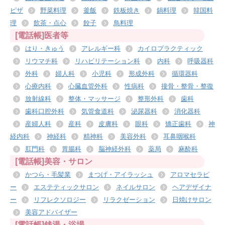
ピザ
野菜料理
釜飯
鉄板焼き
鍋料理
韓国料
理
飲茶・点心
餃子
鳥料理
[電話帳]医者等
はり・きゅう
アレルギー科
カイロプラクティック
リウマチ科
リハビリテーション科
内科
呼吸器科
外科
婦人科
小児科
形成外科
循環器科
心療内科
心臓血管外科
性病科
接骨・整骨・整復
放射線科
整体・マッサージ
整形外科
歯科
歯科口腔外科
気管食道科
泌尿器科
消化器科
産婦人科
産科
皮膚科
眼科
矯正歯科
神
経内科
神経科
精神科
美容外科
耳鼻咽喉科
肛門科
胃腸科
脳神経外科
薬局
麻酔科
[電話帳]美容・サロン
かつら・毛髪業
まつげ・アイラッシュ
アロマセラピ
ー
エステティックサロン
ネイルサロン
ヘアデザイナ
ー
リフレクソロジー
リラクゼーション
日焼けサロン
美容アドバイザー
[電話帳]銭湯・浴場