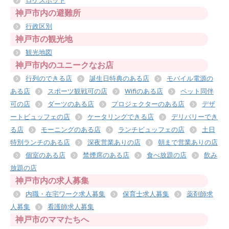
ロケスポット
神戸市内の避難所
行政区別
神戸市の観光地
観光地図
神戸市内のユニークなお店
行列のできる店
誕生日特典のある店
モバイル電源の
ある店
スポーツ観戦可の店
Wifiのある店
ペット同伴
可の店
ダーツのある店
プロジェクターのある店
デザ
ートビュッフェの店
ケータリングできる店
デリバリーでき
る店
モーニングのある店
ランチビュッフェの店
土日
特別ランチのある店
深夜営業ありの店
朝まで営業ありの店
個室のある店
禁煙席のある店
食べ放題の店
飲み
放題の店
神戸市内の求人募集
内職・在宅ワーク求人募集
保育士求人募集
薬剤師求
人募集
看護師求人募集
神戸市のママたちへ