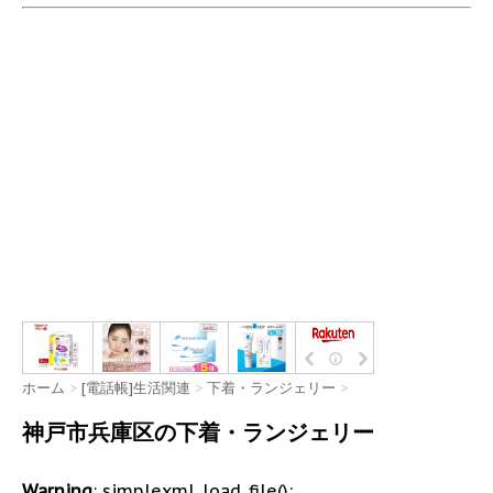
ホーム
>
[電話帳]生活関連
>
下着・ランジェリー
>
神戸市兵庫区の下着・ランジェリー
Warning
: simplexml_load_file():