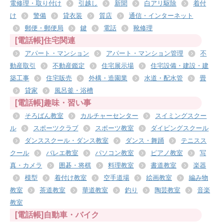
電修理・取り付け
引越し
新聞
白アリ駆除
着付
け
警備
貸衣装
質店
通信・インターネット
郵便・郵便局
鍵
電話
靴修理
[電話帳]住宅関連
アパート・マンション
アパート・マンション管理
不
動産取引
不動産鑑定
住宅展示場
住宅設備・建設・建
築工事
住宅販売
外構・造園業
水道・配水管
畳
貸家
風呂釜・浴槽
[電話帳]趣味・習い事
そろばん教室
カルチャーセンター
スイミングスクー
ル
スポーツクラブ
スポーツ教室
ダイビングスクール
ダンススクール・ダンス教室
ダンス・舞踊
テニスス
クール
バレエ教室
パソコン教室
ピアノ教室
写
真・カメラ
囲碁・将棋
料理教室
書道教室
楽器
模型
着付け教室
空手道場
絵画教室
編み物
教室
茶道教室
華道教室
釣り
陶芸教室
音楽
教室
[電話帳]自動車・バイク