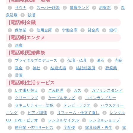
サウナ
スーパー銭湯
健康ランド
岩盤浴
温
泉浴場
銭湯
[電話帳]金融
保険業
信用金庫
労働金庫
貸金業
銀行
[電話帳]エンタメ
画廊
[電話帳]冠婚葬祭
ブライダルプロデュース
仏壇・仏具
墓石
寺院
教会
神社
結婚式場
結婚相談所
葬祭業
霊園
[電話帳]生活サービス
いす張り替え
ごみ処理
ガス
ガソリンスタンド
クリーニング
ケーブルテレビ
コインランドリー
セキュリティー・防犯
テレビ・ラジオ
ハウスクリー
ニング
ピアノ調律
リフォーム・仕立て直し
レンタル
CD・DVD・ビデオ
レンタルサイクル
レンタルショップ
便利業・代行サービス
宅配便
家具修理・再生
家