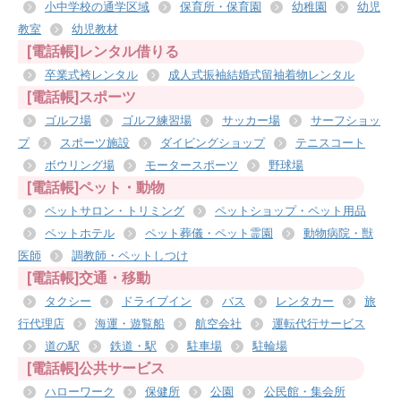
小中学校の通学区域
保育所・保育園
幼稚園
幼児
教室
幼児教材
[電話帳]レンタル借りる
卒業式袴レンタル
成人式振袖結婚式留袖着物レンタル
[電話帳]スポーツ
ゴルフ場
ゴルフ練習場
サッカー場
サーフショッ
プ
スポーツ施設
ダイビングショップ
テニスコート
ボウリング場
モータースポーツ
野球場
[電話帳]ペット・動物
ペットサロン・トリミング
ペットショップ・ペット用品
ペットホテル
ペット葬儀・ペット霊園
動物病院・獣
医師
調教師・ペットしつけ
[電話帳]交通・移動
タクシー
ドライブイン
バス
レンタカー
旅
行代理店
海運・遊覧船
航空会社
運転代行サービス
道の駅
鉄道・駅
駐車場
駐輪場
[電話帳]公共サービス
ハローワーク
保健所
公園
公民館・集会所