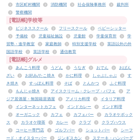
市区町村機関
消防機関
社会保険事務所
裁判所
警察機関
[電話帳]学校等
ビジネススクール
フリースクール
ベビーシッター
予備校
児童福祉施設
児童館
学童保育所
学
習塾・進学教室
家庭教師
特別支援学校
英語以外の外
国語学校
英語学校
通信教育
[電話帳]グルメ
あんこう料理
うどん
うなぎ
おでん
おばん
ざい
お好み/たこ焼き
かに料理
しゃぶしゃぶ
す
き焼き
すっぽん料理
そば
とんかつ
ふぐ料理
もんじゃ焼き
アイスクリーム・クレープ・パフェ
ア
ジア居酒屋・無国籍居酒屋
アメリカ料理
イタリア料理
インターネットカフェ
インドカレー
インド料理
オーガニック
カフェ
カフェバー
カラオケボック
ス
カラオケ喫茶
カレー
クラブ
クラブハウス
コーヒー専門店
ゴルフバー
ショットバー
シーフ
ード・オイスターバー
ジンギスカン
ステーキ・ハンバーグ