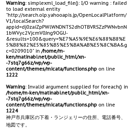
Warning
: simplexml_load_file(): I/O warning : failed
to load external entity
"http://search.olp.yahooapis.jp/OpenLocalPlatform/
V1/localSearch?
appid=dj0zaiZpPWlWNDNTS2dhOTBVRSZzPWNvbnN
1bWVyc2VjcmV0Jng9OGU-
&results=100&query=%E7%A5%9E%E6%88%B8%E
5%B8%82%E5%85%B5%E5%BA%AB%E5%8C%BA&g
c=0209010" in
/home/m-
ken/matinabi.net/public_html/xn-
-7stq7g66z/wp/wp-
content/themes/micata/functions.php
on line
1222
Warning
: Invalid argument supplied for foreach() in
/home/m-ken/matinabi.net/public_html/xn-
-7stq7g66z/wp/wp-
content/themes/micata/functions.php
on line
1224
神戸市兵庫区の下着・ランジェリーの住所、電話番号、
地図です。