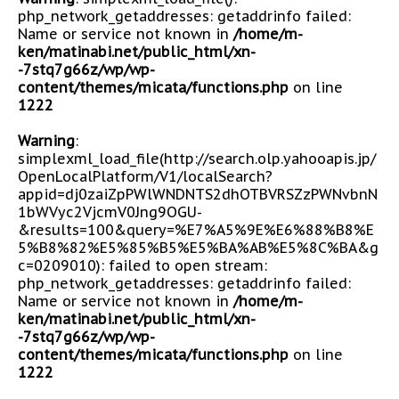
php_network_getaddresses: getaddrinfo failed:
Name or service not known in
/home/m-
ken/matinabi.net/public_html/xn-
-7stq7g66z/wp/wp-
content/themes/micata/functions.php
on line
1222
Warning
:
simplexml_load_file(http://search.olp.yahooapis.jp/
OpenLocalPlatform/V1/localSearch?
appid=dj0zaiZpPWlWNDNTS2dhOTBVRSZzPWNvbnN
1bWVyc2VjcmV0Jng9OGU-
&results=100&query=%E7%A5%9E%E6%88%B8%E
5%B8%82%E5%85%B5%E5%BA%AB%E5%8C%BA&g
c=0209010): failed to open stream:
php_network_getaddresses: getaddrinfo failed:
Name or service not known in
/home/m-
ken/matinabi.net/public_html/xn-
-7stq7g66z/wp/wp-
content/themes/micata/functions.php
on line
1222