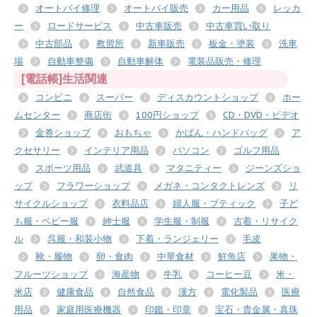
オートバイ修理
オートバイ販売
カー用品
レッカ
ー
ロードサービス
中古車販売
中古車買い取り
中古部品
教習所
新車販売
板金・塗装
洗車
場
自動車整備
自動車解体
電装品販売・修理
[電話帳]生活関連
コンビニ
スーパー
ディスカウントショップ
ホー
ムセンター
商店街
100円ショップ
CD・DVD・ビデオ
金券ショップ
おもちゃ
かばん・ハンドバッグ
ア
クセサリー
インテリア用品
パソコン
ゴルフ用品
スポーツ用品
武道具
マタニティー
ジーンズショ
ップ
フラワーショップ
メガネ・コンタクトレンズ
リ
サイクルショップ
衣料品店
婦人服・ブティック
子ど
も服・ベビー服
紳士服
学生服・制服
古着・リサイク
ル
呉服・和装小物
下着・ランジェリー
毛皮
靴・履物
卵・食肉
中華食材
鮮魚店
果物・
フルーツショップ
海産物
牛乳
コーヒー豆
米・
米店
健康食品
自然食品
漢方
電化製品
医療
用品
家庭用医療機器
印鑑・印章
宝石・貴金属・真珠