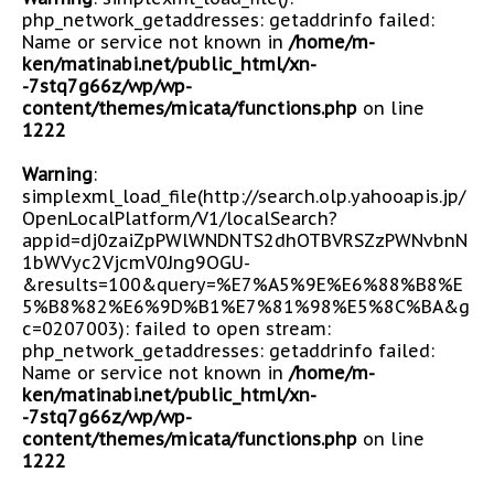
php_network_getaddresses: getaddrinfo failed:
Name or service not known in
/home/m-
ken/matinabi.net/public_html/xn-
-7stq7g66z/wp/wp-
content/themes/micata/functions.php
on line
1222
Warning
:
simplexml_load_file(http://search.olp.yahooapis.jp/
OpenLocalPlatform/V1/localSearch?
appid=dj0zaiZpPWlWNDNTS2dhOTBVRSZzPWNvbnN
1bWVyc2VjcmV0Jng9OGU-
&results=100&query=%E7%A5%9E%E6%88%B8%E
5%B8%82%E6%9D%B1%E7%81%98%E5%8C%BA&g
c=0207003): failed to open stream:
php_network_getaddresses: getaddrinfo failed:
Name or service not known in
/home/m-
ken/matinabi.net/public_html/xn-
-7stq7g66z/wp/wp-
content/themes/micata/functions.php
on line
1222