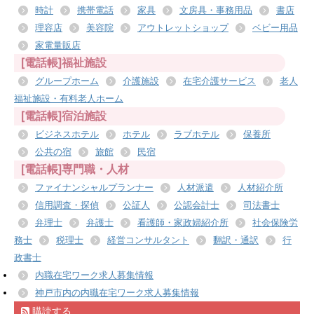
時計
携帯電話
家具
文房具・事務用品
書店
理容店
美容院
アウトレットショップ
ベビー用品
家電量販店
[電話帳]福祉施設
グループホーム
介護施設
在宅介護サービス
老人
福祉施設・有料老人ホーム
[電話帳]宿泊施設
ビジネスホテル
ホテル
ラブホテル
保養所
公共の宿
旅館
民宿
[電話帳]専門職・人材
ファイナンシャルプランナー
人材派遣
人材紹介所
信用調査・探偵
公証人
公認会計士
司法書士
弁理士
弁護士
看護師・家政婦紹介所
社会保険労
務士
税理士
経営コンサルタント
翻訳・通訳
行
政書士
内職在宅ワーク求人募集情報
神戸市内の内職在宅ワーク求人募集情報
購読する