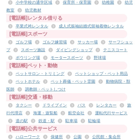
小中学校の通学区域
保育所・保育園
幼稚園
幼児
教室
幼児教材
[電話帳]レンタル借りる
卒業式袴レンタル
成人式振袖結婚式留袖着物レンタル
[電話帳]スポーツ
ゴルフ場
ゴルフ練習場
サッカー場
サーフショッ
プ
スポーツ施設
ダイビングショップ
テニスコート
ボウリング場
モータースポーツ
野球場
[電話帳]ペット・動物
ペットサロン・トリミング
ペットショップ・ペット用品
ペットホテル
ペット葬儀・ペット霊園
動物病院・獣
医師
調教師・ペットしつけ
[電話帳]交通・移動
タクシー
ドライブイン
バス
レンタカー
旅
行代理店
海運・遊覧船
航空会社
運転代行サービス
道の駅
鉄道・駅
駐車場
駐輪場
[電話帳]公共サービス
ハローワーク
保健所
公園
公民館・集会所