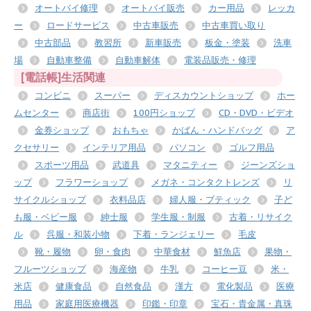
オートバイ修理
オートバイ販売
カー用品
レッカ
ー
ロードサービス
中古車販売
中古車買い取り
中古部品
教習所
新車販売
板金・塗装
洗車
場
自動車整備
自動車解体
電装品販売・修理
[電話帳]生活関連
コンビニ
スーパー
ディスカウントショップ
ホー
ムセンター
商店街
100円ショップ
CD・DVD・ビデオ
金券ショップ
おもちゃ
かばん・ハンドバッグ
ア
クセサリー
インテリア用品
パソコン
ゴルフ用品
スポーツ用品
武道具
マタニティー
ジーンズショ
ップ
フラワーショップ
メガネ・コンタクトレンズ
リ
サイクルショップ
衣料品店
婦人服・ブティック
子ど
も服・ベビー服
紳士服
学生服・制服
古着・リサイク
ル
呉服・和装小物
下着・ランジェリー
毛皮
靴・履物
卵・食肉
中華食材
鮮魚店
果物・
フルーツショップ
海産物
牛乳
コーヒー豆
米・
米店
健康食品
自然食品
漢方
電化製品
医療
用品
家庭用医療機器
印鑑・印章
宝石・貴金属・真珠