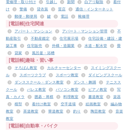
電修理・取り付け
引越し
新聞
白アリ駆除
着付
け
警備
貸衣装
質店
通信・インターネット
郵便・郵便局
鍵
電話
靴修理
[電話帳]住宅関連
アパート・マンション
アパート・マンション管理
不
動産取引
不動産鑑定
住宅展示場
住宅設備・建設・建
築工事
住宅販売
外構・造園業
水道・配水管
畳
貸家
風呂釜・浴槽
[電話帳]趣味・習い事
そろばん教室
カルチャーセンター
スイミングスクー
ル
スポーツクラブ
スポーツ教室
ダイビングスクール
ダンススクール・ダンス教室
ダンス・舞踊
テニスス
クール
バレエ教室
パソコン教室
ピアノ教室
写
真・カメラ
囲碁・将棋
料理教室
書道教室
楽器
模型
着付け教室
空手道場
絵画教室
編み物
教室
茶道教室
華道教室
釣り
陶芸教室
音楽
教室
[電話帳]自動車・バイク