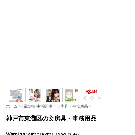
ホーム
>
[電話帳]生活関連
>
文房具・事務用品
>
神戸市東灘区の文房具・事務用品
Warning
: simplexml_load_file():