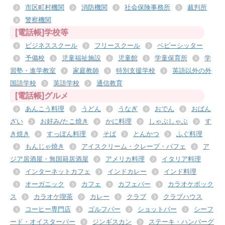
市区町村機関
消防機関
社会保険事務所
裁判所
警察機関
[電話帳]学校等
ビジネススクール
フリースクール
ベビーシッター
予備校
児童福祉施設
児童館
学童保育所
学
習塾・進学教室
家庭教師
特別支援学校
英語以外の外
国語学校
英語学校
通信教育
[電話帳]グルメ
あんこう料理
うどん
うなぎ
おでん
おばん
ざい
お好み/たこ焼き
かに料理
しゃぶしゃぶ
す
き焼き
すっぽん料理
そば
とんかつ
ふぐ料理
もんじゃ焼き
アイスクリーム・クレープ・パフェ
ア
ジア居酒屋・無国籍居酒屋
アメリカ料理
イタリア料理
インターネットカフェ
インドカレー
インド料理
オーガニック
カフェ
カフェバー
カラオケボック
ス
カラオケ喫茶
カレー
クラブ
クラブハウス
コーヒー専門店
ゴルフバー
ショットバー
シーフ
ード・オイスターバー
ジンギスカン
ステーキ・ハンバーグ