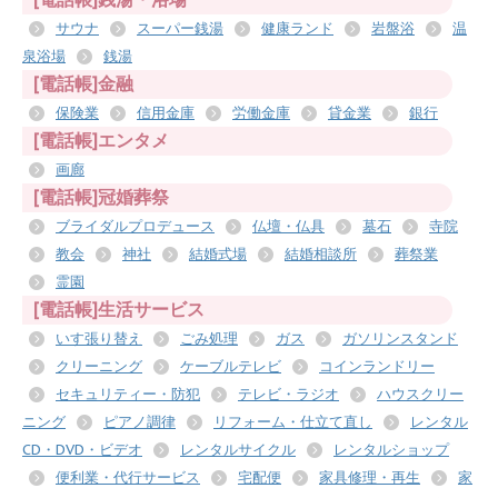
サウナ
スーパー銭湯
健康ランド
岩盤浴
温
泉浴場
銭湯
[電話帳]金融
保険業
信用金庫
労働金庫
貸金業
銀行
[電話帳]エンタメ
画廊
[電話帳]冠婚葬祭
ブライダルプロデュース
仏壇・仏具
墓石
寺院
教会
神社
結婚式場
結婚相談所
葬祭業
霊園
[電話帳]生活サービス
いす張り替え
ごみ処理
ガス
ガソリンスタンド
クリーニング
ケーブルテレビ
コインランドリー
セキュリティー・防犯
テレビ・ラジオ
ハウスクリー
ニング
ピアノ調律
リフォーム・仕立て直し
レンタル
CD・DVD・ビデオ
レンタルサイクル
レンタルショップ
便利業・代行サービス
宅配便
家具修理・再生
家