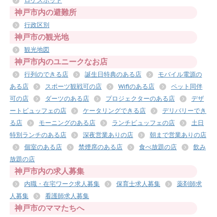
ロケスポット
神戸市内の避難所
行政区別
神戸市の観光地
観光地図
神戸市内のユニークなお店
行列のできる店
誕生日特典のある店
モバイル電源の
ある店
スポーツ観戦可の店
Wifiのある店
ペット同伴
可の店
ダーツのある店
プロジェクターのある店
デザ
ートビュッフェの店
ケータリングできる店
デリバリーでき
る店
モーニングのある店
ランチビュッフェの店
土日
特別ランチのある店
深夜営業ありの店
朝まで営業ありの店
個室のある店
禁煙席のある店
食べ放題の店
飲み
放題の店
神戸市内の求人募集
内職・在宅ワーク求人募集
保育士求人募集
薬剤師求
人募集
看護師求人募集
神戸市のママたちへ