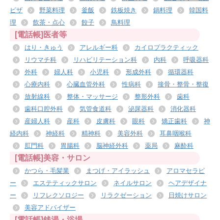
ピザ
野菜料理
釜飯
鉄板焼き
鍋料理
韓国料
理
飲茶・点心
餃子
鳥料理
[電話帳]医者等
はり・きゅう
アレルギー科
カイロプラクティック
リウマチ科
リハビリテーション科
内科
呼吸器科
外科
婦人科
小児科
形成外科
循環器科
心療内科
心臓血管外科
性病科
接骨・整骨・整復
放射線科
整体・マッサージ
整形外科
歯科
歯科口腔外科
気管食道科
泌尿器科
消化器科
産婦人科
産科
皮膚科
眼科
矯正歯科
神
経内科
神経科
精神科
美容外科
耳鼻咽喉科
肛門科
胃腸科
脳神経外科
薬局
麻酔科
[電話帳]美容・サロン
かつら・毛髪業
まつげ・アイラッシュ
アロマセラピ
ー
エステティックサロン
ネイルサロン
ヘアデザイナ
ー
リフレクソロジー
リラクゼーション
日焼けサロン
美容アドバイザー
[電話帳]銭湯・浴場