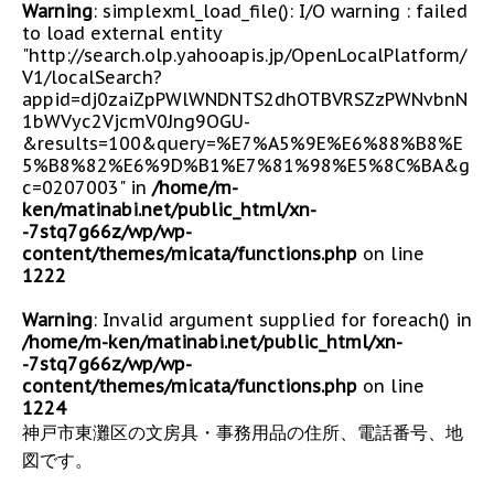
Warning
: simplexml_load_file(): I/O warning : failed
to load external entity
"http://search.olp.yahooapis.jp/OpenLocalPlatform/
V1/localSearch?
appid=dj0zaiZpPWlWNDNTS2dhOTBVRSZzPWNvbnN
1bWVyc2VjcmV0Jng9OGU-
&results=100&query=%E7%A5%9E%E6%88%B8%E
5%B8%82%E6%9D%B1%E7%81%98%E5%8C%BA&g
c=0207003" in
/home/m-
ken/matinabi.net/public_html/xn-
-7stq7g66z/wp/wp-
content/themes/micata/functions.php
on line
1222
Warning
: Invalid argument supplied for foreach() in
/home/m-ken/matinabi.net/public_html/xn-
-7stq7g66z/wp/wp-
content/themes/micata/functions.php
on line
1224
神戸市東灘区の文房具・事務用品の住所、電話番号、地
図です。