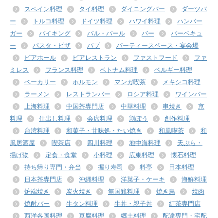
スペイン料理
タイ料理
ダイニングバー
ダーツバ
ー
トルコ料理
ドイツ料理
ハワイ料理
ハンバー
ガー
バイキング
バル・バール
バー
バーベキュ
ー
パスタ・ピザ
パブ
パーティースペース・宴会場
ビアホール
ビアレストラン
ファストフード
ファ
ミレス
フランス料理
ベトナム料理
ベルギー料理
ベーカリー
ホルモン
マンガ喫茶
メキシコ料理
ラーメン
レストランバー
ロシア料理
ワインバー
上海料理
中国茶専門店
中華料理
串焼き
京
料理
仕出し料理
会席料理
割ぽう
創作料理
台湾料理
和菓子・甘味処・たい焼き
和風喫茶
和
風居酒屋
喫茶店
四川料理
地中海料理
天ぷら・
揚げ物
定食・食堂
小料理
広東料理
懐石料理
持ち帰り専門・弁当
握り寿司
料亭
日本料理
日本茶専門店
沖縄料理
洋菓子・ケーキ
海鮮料理
炉端焼き
炭火焼き
無国籍料理
焼き鳥
焼肉
焼酎バー
牛タン料理
牛丼・親子丼
紅茶専門店
西洋各国料理
豆腐料理
郷土料理
配達専門・宅配