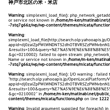
神戸市北区の米・米店
Warning
: simplexml_load_file(): php_network_getad
or service not known in
/home/m-ken/matinabi.net/
-7stq7g66z/wp/wp-content/themes/micata/function
Warning
:
simplexml_load_file(http://search.olp.yahooapis.jp
appid=dj0zaiZpPWlWNDNTS2dhOTBVRSZzPWNvbnN1
&results=100&query=%E7%A5%9E%E6%88%B8%
&gc=0210002): failed to open stream: php_network_
Name or service not known in
/home/m-ken/matinab
-7stq7g66z/wp/wp-content/themes/micata/function
Warning
: simplexml_load_file(): I/O warning : failed
"http://search.olp.yahooapis.jp/OpenLocalPlatform/
appid=dj0zaiZpPWlWNDNTS2dhOTBVRSZzPWNvbnN1
&results=100&query=%E7%A5%9E%E6%88%B8%
&gc=0210002" in
/home/m-ken/matinabi.net/public
content/themes/micata/functions.php
on line
1222
Warning
: Invalid argument supplied for foreach() in