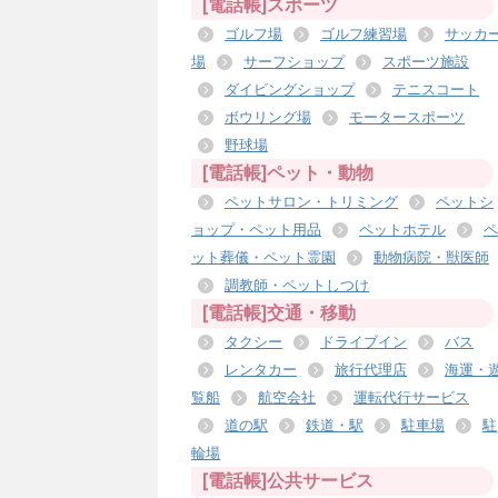
[電話帳]スポーツ
ゴルフ場
ゴルフ練習場
サッカ
場
サーフショップ
スポーツ施設
ダイビングショップ
テニスコート
ボウリング場
モータースポーツ
野球場
[電話帳]ペット・動物
ペットサロン・トリミング
ペットシ
ョップ・ペット用品
ペットホテル
ペ
ット葬儀・ペット霊園
動物病院・獣医師
調教師・ペットしつけ
[電話帳]交通・移動
タクシー
ドライブイン
バス
レンタカー
旅行代理店
海運・
覧船
航空会社
運転代行サービス
道の駅
鉄道・駅
駐車場
駐
輪場
[電話帳]公共サービス