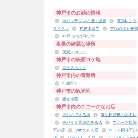
神戸市のお勧め情報
神戸マラソンの後は温泉
電動レンタ
サイクル
神戸街遊券
古代の化石発掘
神戸市内の飛び地
夜景の綺麗な場所
夜景スポット
神戸市の映画ロケ地
ロケスポット
神戸市内の避難所
行政区別
神戸市の観光地
観光地図
神戸市内のユニークなお店
行列のできる店
誕生日特典のある店
モバイル電源のある店
スポーツ観戦
可の店
Wifiのある店
ペット同伴可の
店
ダーツのある店
プロジェクターの