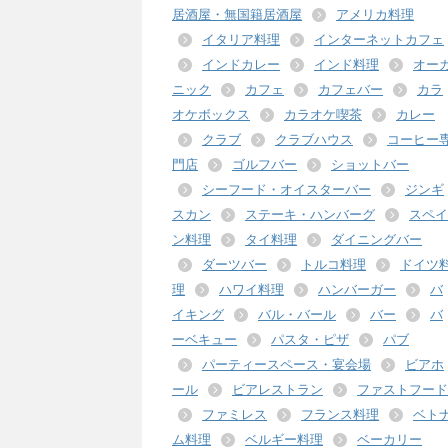
居酒屋・無国籍居酒屋
アメリカ料理
イタリア料理
インターネットカフェ
インドカレー
インド料理
オー
ニック
カフェ
カフェバー
カラ
オケボックス
カラオケ喫茶
カレー
クラブ
クラブハウス
コーヒー
門店
ゴルフバー
ショットバー
シーフード・オイスターバー
ジンギ
スカン
ステーキ・ハンバーグ
スペイ
ン料理
タイ料理
ダイニングバー
ダーツバー
トルコ料理
ドイツ
理
ハワイ料理
ハンバーガー
バ
イキング
バル・バール
バー
バ
ーベキュー
パスタ・ピザ
パブ
パーティースペース・宴会場
ビアホ
ール
ビアレストラン
ファストフード
ファミレス
フランス料理
ベト
ム料理
ベルギー料理
ベーカリー