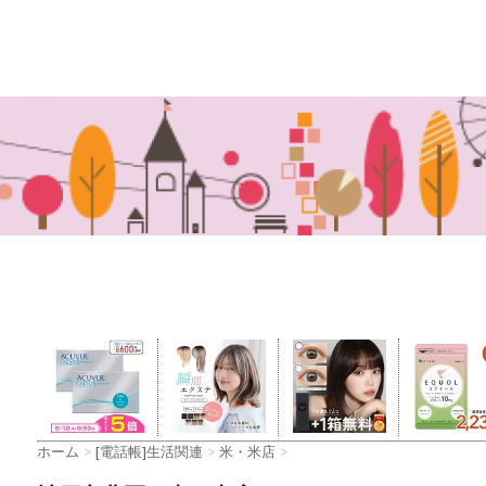
ホーム
>
[電話帳]生活関連
>
米・米店
>