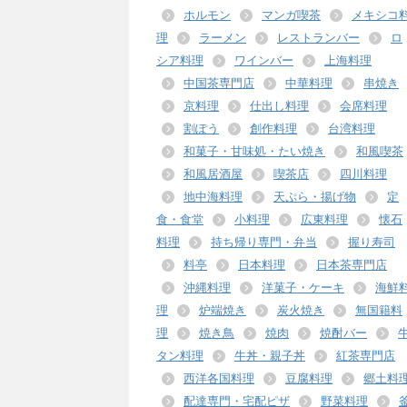
ホルモン
マンガ喫茶
メキシコ
理
ラーメン
レストランバー
ロ
シア料理
ワインバー
上海料理
中国茶専門店
中華料理
串焼き
京料理
仕出し料理
会席料理
割ぽう
創作料理
台湾料理
和菓子・甘味処・たい焼き
和風喫茶
和風居酒屋
喫茶店
四川料理
地中海料理
天ぷら・揚げ物
定
食・食堂
小料理
広東料理
懐石
料理
持ち帰り専門・弁当
握り寿司
料亭
日本料理
日本茶専門店
沖縄料理
洋菓子・ケーキ
海鮮
理
炉端焼き
炭火焼き
無国籍料
理
焼き鳥
焼肉
焼酎バー
タン料理
牛丼・親子丼
紅茶専門店
西洋各国料理
豆腐料理
郷土料
配達専門・宅配ピザ
野菜料理