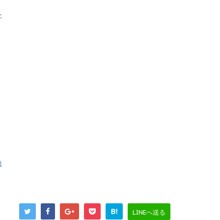
ー
遊
B!
LINEへ送る