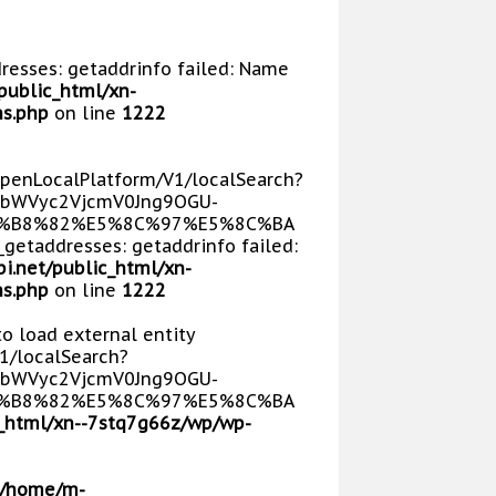
dresses: getaddrinfo failed: Name
public_html/xn-
s.php
on line
1222
/OpenLocalPlatform/V1/localSearch?
bWVyc2VjcmV0Jng9OGU-
E5%B8%82%E5%8C%97%E5%8C%BA
getaddresses: getaddrinfo failed:
i.net/public_html/xn-
s.php
on line
1222
 to load external entity
V1/localSearch?
bWVyc2VjcmV0Jng9OGU-
E5%B8%82%E5%8C%97%E5%8C%BA
_html/xn--7stq7g66z/wp/wp-
/home/m-