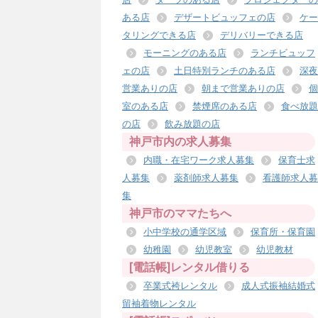
ある店
デザートビュッフェの店
ケー
タリングできる店
デリバリーできる店
モーニングのある店
ランチビュッフ
ェの店
土日特別ランチのある店
深夜
営業ありの店
朝まで営業ありの店
個
室のある店
禁煙席のある店
食べ放題
の店
飲み放題の店
神戸市内の求人募集
内職・在宅ワーク求人募集
保育士求
人募集
薬剤師求人募集
看護師求人募
集
神戸市のママたちへ
小中学校の通学区域
保育所・保育園
幼稚園
幼児教室
幼児教材
[電話帳]レンタル借りる
卒業式袴レンタル
成人式振袖結婚式
留袖着物レンタル