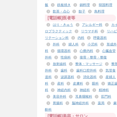
飯
鉄板焼き
鍋料理
韓国料理
飲茶・点心
餃子
鳥料理
[電話帳]医者等
はり・きゅう
アレルギー科
カ
ロプラクティック
リウマチ科
リハビ
リテーション科
内科
呼吸器科
外科
婦人科
小児科
形成外
科
循環器科
心療内科
心臓血管
外科
性病科
接骨・整骨・整復
放射線科
整体・マッサージ
整
外科
歯科
歯科口腔外科
気管食
道科
泌尿器科
消化器科
産婦人
科
産科
皮膚科
眼科
矯正
科
神経内科
神経科
精神科
美容外科
耳鼻咽喉科
肛門科
胃腸科
脳神経外科
薬局
麻
酔科
[電話帳]美容・サロン