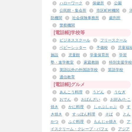
ハローワーク
保健所
公園
公民館・集会所
市区町村機関
防機関
社会保険事務所
裁判所
警察機関
[電話帳]学校等
ビジネススクール
フリースクール
ベビーシッター
予備校
児童福
施設
児童館
学童保育所
学習
塾・進学教室
家庭教師
特別支援学校
英語以外の外国語学校
英語学校
通信教育
[電話帳]グルメ
あんこう料理
うどん
うなぎ
おでん
おばんざい
お好み/たこ
焼き
かに料理
しゃぶしゃぶ
す
き焼き
すっぽん料理
そば
とん
かつ
ふぐ料理
もんじゃ焼き
ア
イスクリーム・クレープ・パフェ
アジア