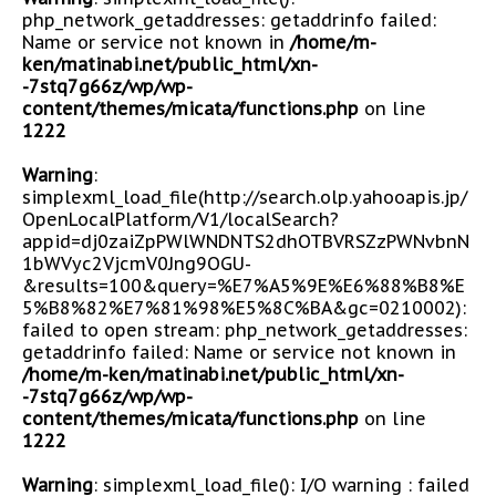
php_network_getaddresses: getaddrinfo failed:
Name or service not known in
/home/m-
ken/matinabi.net/public_html/xn-
-7stq7g66z/wp/wp-
content/themes/micata/functions.php
on line
1222
Warning
:
simplexml_load_file(http://search.olp.yahooapis.jp/
OpenLocalPlatform/V1/localSearch?
appid=dj0zaiZpPWlWNDNTS2dhOTBVRSZzPWNvbnN
1bWVyc2VjcmV0Jng9OGU-
&results=100&query=%E7%A5%9E%E6%88%B8%E
5%B8%82%E7%81%98%E5%8C%BA&gc=0210002):
failed to open stream: php_network_getaddresses:
getaddrinfo failed: Name or service not known in
/home/m-ken/matinabi.net/public_html/xn-
-7stq7g66z/wp/wp-
content/themes/micata/functions.php
on line
1222
Warning
: simplexml_load_file(): I/O warning : failed