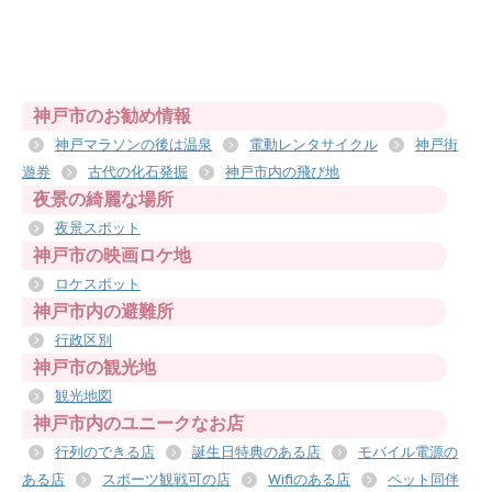
神戸市のお勧め情報
神戸マラソンの後は温泉
電動レンタサイクル
神戸街
遊券
古代の化石発掘
神戸市内の飛び地
夜景の綺麗な場所
夜景スポット
神戸市の映画ロケ地
ロケスポット
神戸市内の避難所
行政区別
神戸市の観光地
観光地図
神戸市内のユニークなお店
行列のできる店
誕生日特典のある店
モバイル電源の
ある店
スポーツ観戦可の店
Wifiのある店
ペット同伴