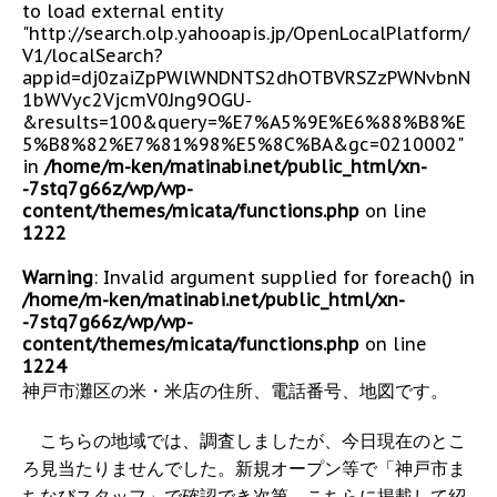
to load external entity
"http://search.olp.yahooapis.jp/OpenLocalPlatform/
V1/localSearch?
appid=dj0zaiZpPWlWNDNTS2dhOTBVRSZzPWNvbnN
1bWVyc2VjcmV0Jng9OGU-
&results=100&query=%E7%A5%9E%E6%88%B8%E
5%B8%82%E7%81%98%E5%8C%BA&gc=0210002"
in
/home/m-ken/matinabi.net/public_html/xn-
-7stq7g66z/wp/wp-
content/themes/micata/functions.php
on line
1222
Warning
: Invalid argument supplied for foreach() in
/home/m-ken/matinabi.net/public_html/xn-
-7stq7g66z/wp/wp-
content/themes/micata/functions.php
on line
1224
神戸市灘区の米・米店の住所、電話番号、地図です。
こちらの地域では、調査しましたが、今日現在のとこ
ろ見当たりませんでした。新規オープン等で「神戸市ま
ちなびスタッフ」で確認でき次第、こちらに掲載して紹