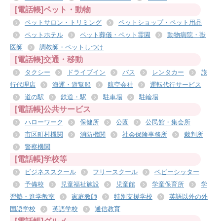
[電話帳]ペット・動物
ペットサロン・トリミング
ペットショップ・ペット用品
ペットホテル
ペット葬儀・ペット霊園
動物病院・獣
医師
調教師・ペットしつけ
[電話帳]交通・移動
タクシー
ドライブイン
バス
レンタカー
旅
行代理店
海運・遊覧船
航空会社
運転代行サービス
道の駅
鉄道・駅
駐車場
駐輪場
[電話帳]公共サービス
ハローワーク
保健所
公園
公民館・集会所
市区町村機関
消防機関
社会保険事務所
裁判所
警察機関
[電話帳]学校等
ビジネススクール
フリースクール
ベビーシッター
予備校
児童福祉施設
児童館
学童保育所
学
習塾・進学教室
家庭教師
特別支援学校
英語以外の外
国語学校
英語学校
通信教育