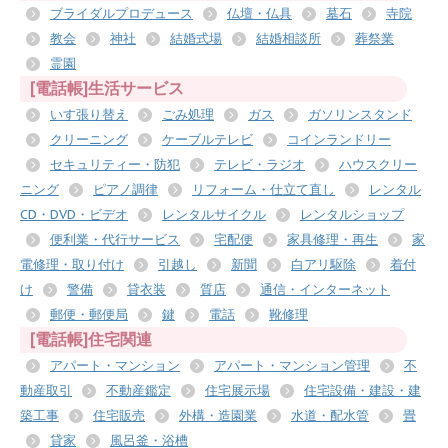
ブライダルプロデュース
仏壇・仏具
墓石
寺院
教会
神社
結婚式場
結婚相談所
葬祭業
霊園
[電話帳]生活サービス
いす張り替え
ごみ処理
ガス
ガソリンスタンド
クリーニング
ケーブルテレビ
コインランドリー
セキュリティー・防犯
テレビ・ラジオ
ハウスクリー
ニング
ピアノ調律
リフォーム・仕立て直し
レンタル
CD・DVD・ビデオ
レンタルサイクル
レンタルショップ
便利業・代行サービス
宅配便
家具修理・再生
家
電修理・取り付け
引越し
新聞
白アリ駆除
着付
け
警備
貸衣装
質店
通信・インターネット
郵便・郵便局
鍵
電話
靴修理
[電話帳]住宅関連
アパート・マンション
アパート・マンション管理
不
動産取引
不動産鑑定
住宅展示場
住宅設備・建設・建
築工事
住宅販売
外構・造園業
水道・配水管
畳
貸家
風呂釜・浴槽