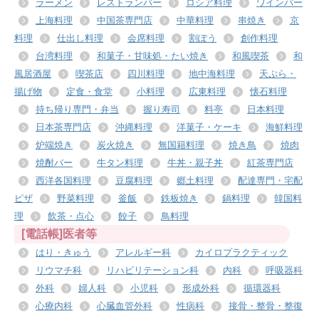
ラーメン
レストランバー
ロシア料理
ワインバー
上海料理
中国茶専門店
中華料理
串焼き
京
料理
仕出し料理
会席料理
割ぽう
創作料理
台湾料理
和菓子・甘味処・たい焼き
和風喫茶
和
風居酒屋
喫茶店
四川料理
地中海料理
天ぷら・
揚げ物
定食・食堂
小料理
広東料理
懐石料理
持ち帰り専門・弁当
握り寿司
料亭
日本料理
日本茶専門店
沖縄料理
洋菓子・ケーキ
海鮮料理
炉端焼き
炭火焼き
無国籍料理
焼き鳥
焼肉
焼酎バー
牛タン料理
牛丼・親子丼
紅茶専門店
西洋各国料理
豆腐料理
郷土料理
配達専門・宅配
ピザ
野菜料理
釜飯
鉄板焼き
鍋料理
韓国料
理
飲茶・点心
餃子
鳥料理
[電話帳]医者等
はり・きゅう
アレルギー科
カイロプラクティック
リウマチ科
リハビリテーション科
内科
呼吸器科
外科
婦人科
小児科
形成外科
循環器科
心療内科
心臓血管外科
性病科
接骨・整骨・整復