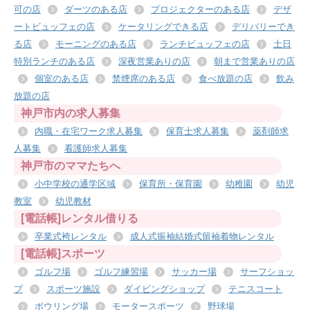
可の店
ダーツのある店
プロジェクターのある店
デザ
ートビュッフェの店
ケータリングできる店
デリバリーでき
る店
モーニングのある店
ランチビュッフェの店
土日
特別ランチのある店
深夜営業ありの店
朝まで営業ありの店
個室のある店
禁煙席のある店
食べ放題の店
飲み
放題の店
神戸市内の求人募集
内職・在宅ワーク求人募集
保育士求人募集
薬剤師求
人募集
看護師求人募集
神戸市のママたちへ
小中学校の通学区域
保育所・保育園
幼稚園
幼児
教室
幼児教材
[電話帳]レンタル借りる
卒業式袴レンタル
成人式振袖結婚式留袖着物レンタル
[電話帳]スポーツ
ゴルフ場
ゴルフ練習場
サッカー場
サーフショッ
プ
スポーツ施設
ダイビングショップ
テニスコート
ボウリング場
モータースポーツ
野球場