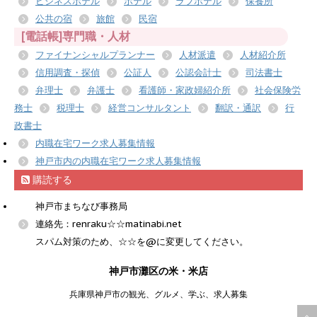
ビジネスホテル
ホテル
ラブホテル
保養所
公共の宿
旅館
民宿
[電話帳]専門職・人材
ファイナンシャルプランナー
人材派遣
人材紹介所
信用調査・探偵
公証人
公認会計士
司法書士
弁理士
弁護士
看護師・家政婦紹介所
社会保険労
務士
税理士
経営コンサルタント
翻訳・通訳
行
政書士
内職在宅ワーク求人募集情報
神戸市内の内職在宅ワーク求人募集情報
購読する
神戸市まちなび事務局
連絡先：renraku☆☆matinabi.net
スパム対策のため、☆☆を@に変更してください。
神戸市灘区の米・米店
兵庫県神戸市の観光、グルメ、学ぶ、求人募集