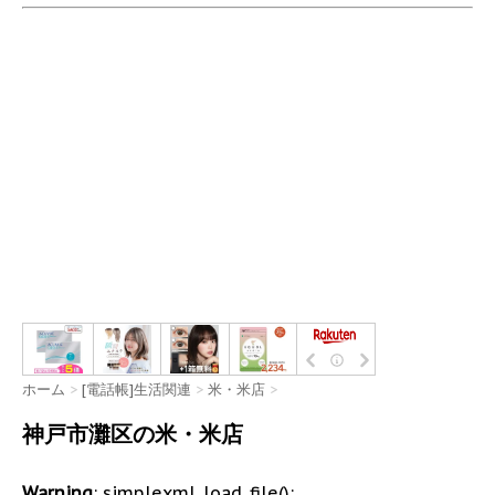
ホーム
>
[電話帳]生活関連
>
米・米店
>
神戸市灘区の米・米店
Warning
: simplexml_load_file():