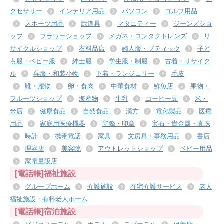
クセサリー
インテリア用品
パソコン
ゴルフ用品
スポーツ用品
武道具
マタニティー
ジーンズショ
ップ
フラワーショップ
メガネ・コンタクトレンズ
リ
サイクルショップ
衣料品店
婦人服・ブティック
子ど
も服・ベビー服
紳士服
学生服・制服
古着・リサイク
ル
呉服・和装小物
下着・ランジェリー
毛皮
靴・履物
卵・食肉
中華食材
鮮魚店
果物・
フルーツショップ
海産物
牛乳
コーヒー豆
米・
米店
健康食品
自然食品
漢方
電化製品
医療
用品
家庭用医療機器
印鑑・印章
宝石・貴金属・真珠
時計
携帯電話
家具
文房具・事務用品
書店
理容店
美容院
アウトレットショップ
ベビー用品
家電量販店
[電話帳]福祉施設
グループホーム
介護施設
在宅介護サービス
老人
福祉施設・有料老人ホーム
[電話帳]宿泊施設