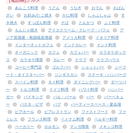
[電話帳]グルメ
あんこう料理
うどん
うなぎ
おでん
おばん
ざい
お好み/たこ焼き
かに料理
しゃぶしゃぶ
す
き焼き
すっぽん料理
そば
とんかつ
ふぐ料理
もんじゃ焼き
アイスクリーム・クレープ・パフェ
ア
ジア居酒屋・無国籍居酒屋
アメリカ料理
イタリア料理
インターネットカフェ
インドカレー
インド料理
オーガニック
カフェ
カフェバー
カラオケボック
ス
カラオケ喫茶
カレー
クラブ
クラブハウス
コーヒー専門店
ゴルフバー
ショットバー
シーフ
ード・オイスターバー
ジンギスカン
ステーキ・ハンバーグ
スペイン料理
タイ料理
ダイニングバー
ダーツバ
ー
トルコ料理
ドイツ料理
ハワイ料理
ハンバー
ガー
バイキング
バル・バール
バー
バーベキュ
ー
パスタ・ピザ
パブ
パーティースペース・宴会場
ビアホール
ビアレストラン
ファストフード
ファ
ミレス
フランス料理
ベトナム料理
ベルギー料理
ベーカリー
ホルモン
マンガ喫茶
メキシコ料理