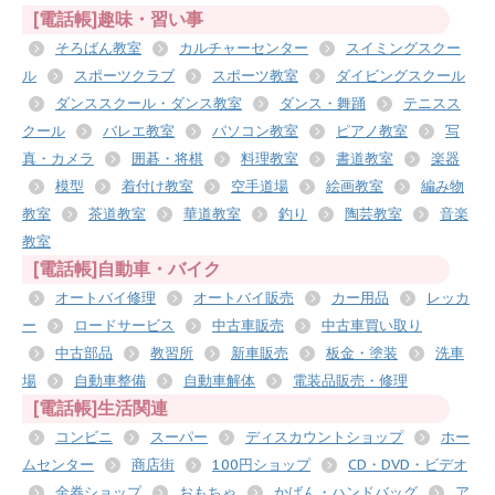
[電話帳]趣味・習い事
そろばん教室
カルチャーセンター
スイミングスクー
ル
スポーツクラブ
スポーツ教室
ダイビングスクール
ダンススクール・ダンス教室
ダンス・舞踊
テニスス
クール
バレエ教室
パソコン教室
ピアノ教室
写
真・カメラ
囲碁・将棋
料理教室
書道教室
楽器
模型
着付け教室
空手道場
絵画教室
編み物
教室
茶道教室
華道教室
釣り
陶芸教室
音楽
教室
[電話帳]自動車・バイク
オートバイ修理
オートバイ販売
カー用品
レッカ
ー
ロードサービス
中古車販売
中古車買い取り
中古部品
教習所
新車販売
板金・塗装
洗車
場
自動車整備
自動車解体
電装品販売・修理
[電話帳]生活関連
コンビニ
スーパー
ディスカウントショップ
ホー
ムセンター
商店街
100円ショップ
CD・DVD・ビデオ
金券ショップ
おもちゃ
かばん・ハンドバッグ
ア