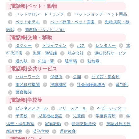
[電話帳]ペット・動物
ペットサロン・トリミング
ペットショップ・ペット用品
ペットホテル
ペット葬儀・ペット霊園
動物病院・獣
医師
調教師・ペットしつけ
[電話帳]交通・移動
タクシー
ドライブイン
バス
レンタカー
旅
行代理店
海運・遊覧船
航空会社
運転代行サービス
道の駅
鉄道・駅
駐車場
駐輪場
[電話帳]公共サービス
ハローワーク
保健所
公園
公民館・集会所
市区町村機関
消防機関
社会保険事務所
裁判所
警察機関
[電話帳]学校等
ビジネススクール
フリースクール
ベビーシッター
予備校
児童福祉施設
児童館
学童保育所
学
習塾・進学教室
家庭教師
特別支援学校
英語以外の外
国語学校
英語学校
通信教育