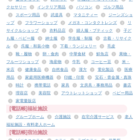
クセサリー
インテリア用品
パソコン
ゴルフ用品
スポーツ用品
武道具
マタニティー
ジーンズショ
ップ
フラワーショップ
メガネ・コンタクトレンズ
リ
サイクルショップ
衣料品店
婦人服・ブティック
子ど
も服・ベビー服
紳士服
学生服・制服
古着・リサイク
ル
呉服・和装小物
下着・ランジェリー
毛皮
靴・履物
卵・食肉
中華食材
鮮魚店
果物・
フルーツショップ
海産物
牛乳
コーヒー豆
米・
米店
健康食品
自然食品
漢方
電化製品
医療
用品
家庭用医療機器
印鑑・印章
宝石・貴金属・真珠
時計
携帯電話
家具
文房具・事務用品
書店
理容店
美容院
アウトレットショップ
ベビー用品
家電量販店
[電話帳]福祉施設
グループホーム
介護施設
在宅介護サービス
老人
福祉施設・有料老人ホーム
[電話帳]宿泊施設