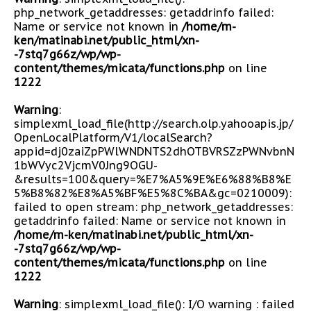
php_network_getaddresses: getaddrinfo failed:
Name or service not known in
/home/m-
ken/matinabi.net/public_html/xn-
-7stq7g66z/wp/wp-
content/themes/micata/functions.php
on line
1222
Warning
:
simplexml_load_file(http://search.olp.yahooapis.jp/
OpenLocalPlatform/V1/localSearch?
appid=dj0zaiZpPWlWNDNTS2dhOTBVRSZzPWNvbnN
1bWVyc2VjcmV0Jng9OGU-
&results=100&query=%E7%A5%9E%E6%88%B8%E
5%B8%82%E8%A5%BF%E5%8C%BA&gc=0210009):
failed to open stream: php_network_getaddresses:
getaddrinfo failed: Name or service not known in
/home/m-ken/matinabi.net/public_html/xn-
-7stq7g66z/wp/wp-
content/themes/micata/functions.php
on line
1222
Warning
: simplexml_load_file(): I/O warning : failed