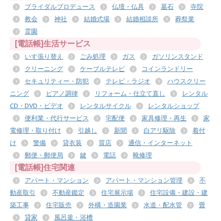
ブライダルプロデュース
仏壇・仏具
墓石
寺院
教会
神社
結婚式場
結婚相談所
葬祭業
霊園
[電話帳]生活サービス
いす張り替え
ごみ処理
ガス
ガソリンスタンド
クリーニング
ケーブルテレビ
コインランドリー
セキュリティー・防犯
テレビ・ラジオ
ハウスクリー
ニング
ピアノ調律
リフォーム・仕立て直し
レンタル
CD・DVD・ビデオ
レンタルサイクル
レンタルショップ
便利業・代行サービス
宅配便
家具修理・再生
家
電修理・取り付け
引越し
新聞
白アリ駆除
着付
け
警備
貸衣装
質店
通信・インターネット
郵便・郵便局
鍵
電話
靴修理
[電話帳]住宅関連
アパート・マンション
アパート・マンション管理
不
動産取引
不動産鑑定
住宅展示場
住宅設備・建設・建
築工事
住宅販売
外構・造園業
水道・配水管
畳
貸家
風呂釜・浴槽