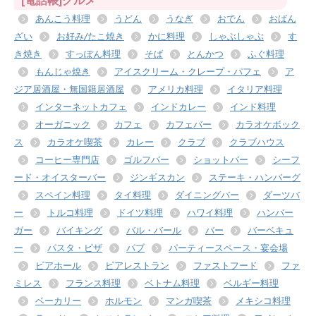
[電話帳]グルメ
あんこう料理
うどん
うなぎ
おでん
おばん
ざい
お好み/たこ焼き
かに料理
しゃぶしゃぶ
す
き焼き
すっぽん料理
そば
とんかつ
ふぐ料理
もんじゃ焼き
アイスクリーム・クレープ・パフェ
ア
ジア居酒屋・無国籍居酒屋
アメリカ料理
イタリア料理
インターネットカフェ
インドカレー
インド料理
オーガニック
カフェ
カフェバー
カラオケボック
ス
カラオケ喫茶
カレー
クラブ
クラブハウス
コーヒー専門店
ゴルフバー
ショットバー
シーフ
ード・オイスターバー
ジンギスカン
ステーキ・ハンバーグ
スペイン料理
タイ料理
ダイニングバー
ダーツバ
ー
トルコ料理
ドイツ料理
ハワイ料理
ハンバー
ガー
バイキング
バル・バール
バー
バーベキュ
ー
パスタ・ピザ
パブ
パーティースペース・宴会場
ビアホール
ビアレストラン
ファストフード
ファ
ミレス
フランス料理
ベトナム料理
ベルギー料理
ベーカリー
ホルモン
マンガ喫茶
メキシコ料理