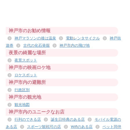
神戸市のお勧め情報
神戸マラソンの後は温泉
電動レンタサイクル
神戸街
遊券
古代の化石発掘
神戸市内の飛び地
夜景の綺麗な場所
夜景スポット
神戸市の映画ロケ地
ロケスポット
神戸市内の避難所
行政区別
神戸市の観光地
観光地図
神戸市内のユニークなお店
行列のできる店
誕生日特典のある店
モバイル電源の
ある店
スポーツ観戦可の店
Wifiのある店
ペット同伴