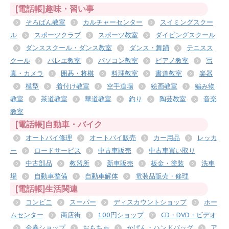
[電話帳]趣味・習い事
そろばん教室
カルチャーセンター
スイミングスクー
ル
スポーツクラブ
スポーツ教室
ダイビングスクール
ダンススクール・ダンス教室
ダンス・舞踊
テニスス
クール
バレエ教室
パソコン教室
ピアノ教室
写
真・カメラ
囲碁・将棋
料理教室
書道教室
楽器
模型
着付け教室
空手道場
絵画教室
編み物
教室
茶道教室
華道教室
釣り
陶芸教室
音楽
教室
[電話帳]自動車・バイク
オートバイ修理
オートバイ販売
カー用品
レッカ
ー
ロードサービス
中古車販売
中古車買い取り
中古部品
教習所
新車販売
板金・塗装
洗車
場
自動車整備
自動車解体
電装品販売・修理
[電話帳]生活関連
コンビニ
スーパー
ディスカウントショップ
ホー
ムセンター
商店街
100円ショップ
CD・DVD・ビデオ
金券ショップ
おもちゃ
かばん・ハンドバッグ
ア