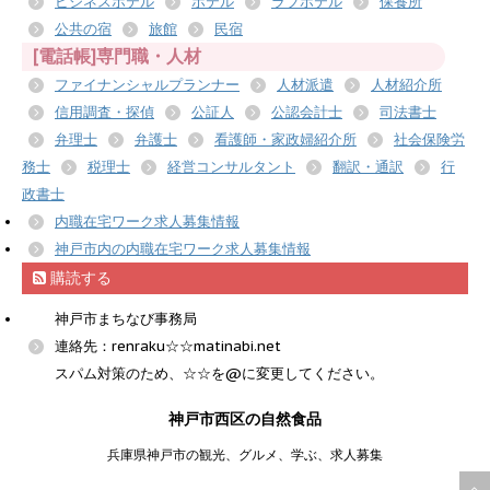
ビジネスホテル
ホテル
ラブホテル
保養所
公共の宿
旅館
民宿
[電話帳]専門職・人材
ファイナンシャルプランナー
人材派遣
人材紹介所
信用調査・探偵
公証人
公認会計士
司法書士
弁理士
弁護士
看護師・家政婦紹介所
社会保険労
務士
税理士
経営コンサルタント
翻訳・通訳
行
政書士
内職在宅ワーク求人募集情報
神戸市内の内職在宅ワーク求人募集情報
購読する
神戸市まちなび事務局
連絡先：renraku☆☆matinabi.net
スパム対策のため、☆☆を@に変更してください。
神戸市西区の自然食品
兵庫県神戸市の観光、グルメ、学ぶ、求人募集