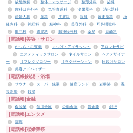
放射線科
整体・マッサージ
整形外科
歯科
歯科口腔外科
気管食道科
泌尿器科
消化器科
産婦人科
産科
皮膚科
眼科
矯正歯科
神
経内科
神経科
精神科
美容外科
耳鼻咽喉科
肛門科
胃腸科
脳神経外科
薬局
麻酔科
[電話帳]美容・サロン
かつら・毛髪業
まつげ・アイラッシュ
アロマセラピ
ー
エステティックサロン
ネイルサロン
ヘアデザイナ
ー
リフレクソロジー
リラクゼーション
日焼けサロン
美容アドバイザー
[電話帳]銭湯・浴場
サウナ
スーパー銭湯
健康ランド
岩盤浴
温
泉浴場
銭湯
[電話帳]金融
保険業
信用金庫
労働金庫
貸金業
銀行
[電話帳]エンタメ
画廊
[電話帳]冠婚葬祭