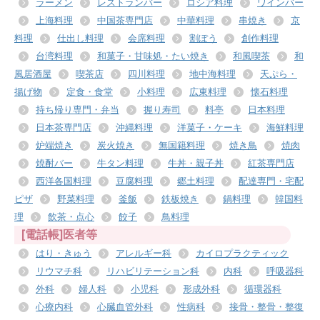
ラーメン
レストランバー
ロシア料理
ワインバー
上海料理
中国茶専門店
中華料理
串焼き
京
料理
仕出し料理
会席料理
割ぽう
創作料理
台湾料理
和菓子・甘味処・たい焼き
和風喫茶
和
風居酒屋
喫茶店
四川料理
地中海料理
天ぷら・
揚げ物
定食・食堂
小料理
広東料理
懐石料理
持ち帰り専門・弁当
握り寿司
料亭
日本料理
日本茶専門店
沖縄料理
洋菓子・ケーキ
海鮮料理
炉端焼き
炭火焼き
無国籍料理
焼き鳥
焼肉
焼酎バー
牛タン料理
牛丼・親子丼
紅茶専門店
西洋各国料理
豆腐料理
郷土料理
配達専門・宅配
ピザ
野菜料理
釜飯
鉄板焼き
鍋料理
韓国料
理
飲茶・点心
餃子
鳥料理
[電話帳]医者等
はり・きゅう
アレルギー科
カイロプラクティック
リウマチ科
リハビリテーション科
内科
呼吸器科
外科
婦人科
小児科
形成外科
循環器科
心療内科
心臓血管外科
性病科
接骨・整骨・整復