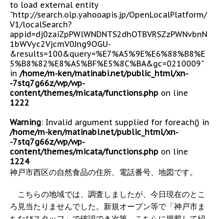
to load external entity
"http://search.olp.yahooapis.jp/OpenLocalPlatform/
V1/localSearch?
appid=dj0zaiZpPWlWNDNTS2dhOTBVRSZzPWNvbnN
1bWVyc2VjcmV0Jng9OGU-
&results=100&query=%E7%A5%9E%E6%88%B8%E
5%B8%82%E8%A5%BF%E5%8C%BA&gc=0210009"
in
/home/m-ken/matinabi.net/public_html/xn-
-7stq7g66z/wp/wp-
content/themes/micata/functions.php
on line
1222
Warning
: Invalid argument supplied for foreach() in
/home/m-ken/matinabi.net/public_html/xn-
-7stq7g66z/wp/wp-
content/themes/micata/functions.php
on line
1224
神戸市西区の自然食品の住所、電話番号、地図です。
こちらの地域では、調査しましたが、今日現在のとこ
ろ見当たりませんでした。新規オープン等で「神戸市ま
ちなびスタッフ」で確認でき次第、こちらに掲載して紹