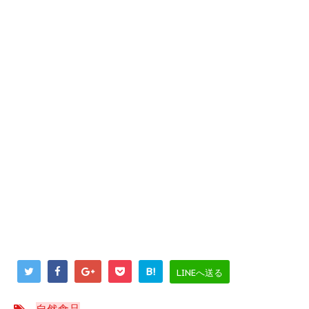
B!
LINEへ送る