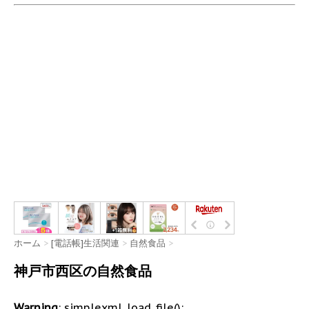
ホーム
>
[電話帳]生活関連
>
自然食品
>
神戸市西区の自然食品
Warning
: simplexml_load_file():