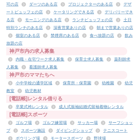
可の店
ダーツのある店
プロジェクターのある店
デザ
ートビュッフェの店
ケータリングできる店
デリバリーでき
る店
モーニングのある店
ランチビュッフェの店
土日
特別ランチのある店
深夜営業ありの店
朝まで営業ありの店
個室のある店
禁煙席のある店
食べ放題の店
飲み
放題の店
神戸市内の求人募集
内職・在宅ワーク求人募集
保育士求人募集
薬剤師求
人募集
看護師求人募集
神戸市のママたちへ
小中学校の通学区域
保育所・保育園
幼稚園
幼児
教室
幼児教材
[電話帳]レンタル借りる
卒業式袴レンタル
成人式振袖結婚式留袖着物レンタル
[電話帳]スポーツ
ゴルフ場
ゴルフ練習場
サッカー場
サーフショッ
プ
スポーツ施設
ダイビングショップ
テニスコート
ボウリング場
モータースポーツ
野球場