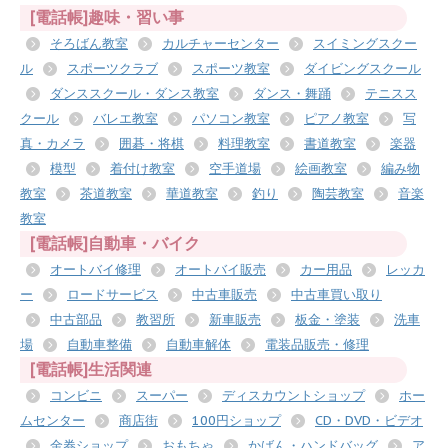
[電話帳]趣味・習い事
そろばん教室
カルチャーセンター
スイミングスクー
ル
スポーツクラブ
スポーツ教室
ダイビングスクール
ダンススクール・ダンス教室
ダンス・舞踊
テニスス
クール
バレエ教室
パソコン教室
ピアノ教室
写
真・カメラ
囲碁・将棋
料理教室
書道教室
楽器
模型
着付け教室
空手道場
絵画教室
編み物
教室
茶道教室
華道教室
釣り
陶芸教室
音楽
教室
[電話帳]自動車・バイク
オートバイ修理
オートバイ販売
カー用品
レッカ
ー
ロードサービス
中古車販売
中古車買い取り
中古部品
教習所
新車販売
板金・塗装
洗車
場
自動車整備
自動車解体
電装品販売・修理
[電話帳]生活関連
コンビニ
スーパー
ディスカウントショップ
ホー
ムセンター
商店街
100円ショップ
CD・DVD・ビデオ
金券ショップ
おもちゃ
かばん・ハンドバッグ
ア