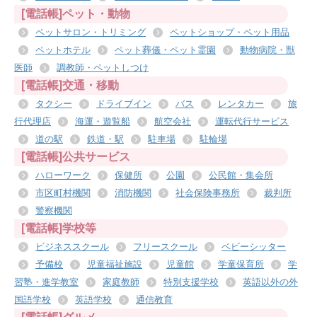
[電話帳]ペット・動物
ペットサロン・トリミング
ペットショップ・ペット用品
ペットホテル
ペット葬儀・ペット霊園
動物病院・獣
医師
調教師・ペットしつけ
[電話帳]交通・移動
タクシー
ドライブイン
バス
レンタカー
旅
行代理店
海運・遊覧船
航空会社
運転代行サービス
道の駅
鉄道・駅
駐車場
駐輪場
[電話帳]公共サービス
ハローワーク
保健所
公園
公民館・集会所
市区町村機関
消防機関
社会保険事務所
裁判所
警察機関
[電話帳]学校等
ビジネススクール
フリースクール
ベビーシッター
予備校
児童福祉施設
児童館
学童保育所
学
習塾・進学教室
家庭教師
特別支援学校
英語以外の外
国語学校
英語学校
通信教育