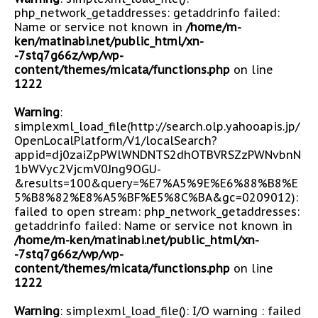
php_network_getaddresses: getaddrinfo failed:
Name or service not known in
/home/m-
ken/matinabi.net/public_html/xn-
-7stq7g66z/wp/wp-
content/themes/micata/functions.php
on line
1222
Warning
:
simplexml_load_file(http://search.olp.yahooapis.jp/
OpenLocalPlatform/V1/localSearch?
appid=dj0zaiZpPWlWNDNTS2dhOTBVRSZzPWNvbnN
1bWVyc2VjcmV0Jng9OGU-
&results=100&query=%E7%A5%9E%E6%88%B8%E
5%B8%82%E8%A5%BF%E5%8C%BA&gc=0209012):
failed to open stream: php_network_getaddresses:
getaddrinfo failed: Name or service not known in
/home/m-ken/matinabi.net/public_html/xn-
-7stq7g66z/wp/wp-
content/themes/micata/functions.php
on line
1222
Warning
: simplexml_load_file(): I/O warning : failed