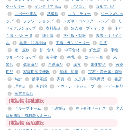
クセサリー
インテリア用品
パソコン
ゴルフ用品
スポーツ用品
武道具
マタニティー
ジーンズショ
ップ
フラワーショップ
メガネ・コンタクトレンズ
リ
サイクルショップ
衣料品店
婦人服・ブティック
子ど
も服・ベビー服
紳士服
学生服・制服
古着・リサイク
ル
呉服・和装小物
下着・ランジェリー
毛皮
靴・履物
卵・食肉
中華食材
鮮魚店
果物・
フルーツショップ
海産物
牛乳
コーヒー豆
米・
米店
健康食品
自然食品
漢方
電化製品
医療
用品
家庭用医療機器
印鑑・印章
宝石・貴金属・真珠
時計
携帯電話
家具
文房具・事務用品
書店
理容店
美容院
アウトレットショップ
ベビー用品
家電量販店
[電話帳]福祉施設
グループホーム
介護施設
在宅介護サービス
老人
福祉施設・有料老人ホーム
[電話帳]宿泊施設