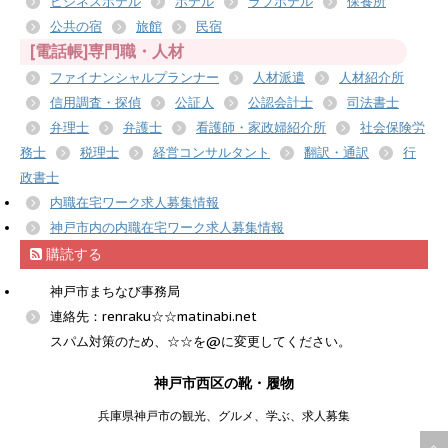
ビジネスホテル
ホテル
ラブホテル
保養所
公共の宿
旅館
民宿
[電話帳]専門職・人材
ファイナンシャルプランナー
人材派遣
人材紹介所
信用調査・探偵
公証人
公認会計士
司法書士
弁理士
弁護士
看護師・家政婦紹介所
社会保険労
務士
税理士
経営コンサルタント
翻訳・通訳
行
政書士
内職在宅ワーク求人募集情報
神戸市内の内職在宅ワーク求人募集情報
購読する
神戸市まちなび事務局
連絡先：renraku☆☆matinabi.net
スパム対策のため、☆☆を@に変更してください。
神戸市西区の靴・履物
兵庫県神戸市の観光、グルメ、学ぶ、求人募集