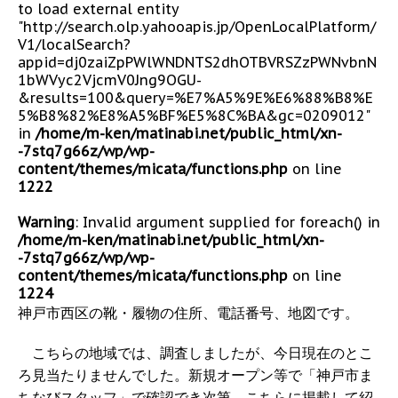
to load external entity
"http://search.olp.yahooapis.jp/OpenLocalPlatform/
V1/localSearch?
appid=dj0zaiZpPWlWNDNTS2dhOTBVRSZzPWNvbnN
1bWVyc2VjcmV0Jng9OGU-
&results=100&query=%E7%A5%9E%E6%88%B8%E
5%B8%82%E8%A5%BF%E5%8C%BA&gc=0209012"
in
/home/m-ken/matinabi.net/public_html/xn-
-7stq7g66z/wp/wp-
content/themes/micata/functions.php
on line
1222
Warning
: Invalid argument supplied for foreach() in
/home/m-ken/matinabi.net/public_html/xn-
-7stq7g66z/wp/wp-
content/themes/micata/functions.php
on line
1224
神戸市西区の靴・履物の住所、電話番号、地図です。
こちらの地域では、調査しましたが、今日現在のとこ
ろ見当たりませんでした。新規オープン等で「神戸市ま
ちなびスタッフ」で確認でき次第、こちらに掲載して紹