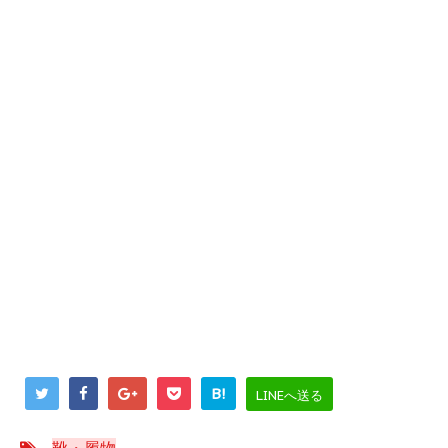
B!
LINEへ送る