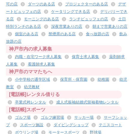
可の店
ダーツのある店
プロジェクターのある店
デザ
ートビュッフェの店
ケータリングできる店
デリバリーでき
る店
モーニングのある店
ランチビュッフェの店
土日
特別ランチのある店
深夜営業ありの店
朝まで営業ありの店
個室のある店
禁煙席のある店
食べ放題の店
飲み
放題の店
神戸市内の求人募集
内職・在宅ワーク求人募集
保育士求人募集
薬剤師求
人募集
看護師求人募集
神戸市のママたちへ
小中学校の通学区域
保育所・保育園
幼稚園
幼児
教室
幼児教材
[電話帳]レンタル借りる
卒業式袴レンタル
成人式振袖結婚式留袖着物レンタル
[電話帳]スポーツ
ゴルフ場
ゴルフ練習場
サッカー場
サーフショッ
プ
スポーツ施設
ダイビングショップ
テニスコート
ボウリング場
モータースポーツ
野球場