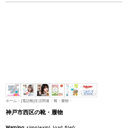
ホーム
>
[電話帳]生活関連
>
靴・履物
>
神戸市西区の靴・履物
Warning
: simplexml_load_file():