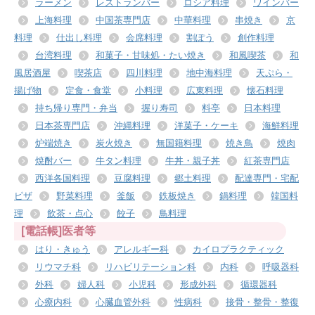
ラーメン
レストランバー
ロシア料理
ワインバー
上海料理
中国茶専門店
中華料理
串焼き
京
料理
仕出し料理
会席料理
割ぽう
創作料理
台湾料理
和菓子・甘味処・たい焼き
和風喫茶
和
風居酒屋
喫茶店
四川料理
地中海料理
天ぷら・
揚げ物
定食・食堂
小料理
広東料理
懐石料理
持ち帰り専門・弁当
握り寿司
料亭
日本料理
日本茶専門店
沖縄料理
洋菓子・ケーキ
海鮮料理
炉端焼き
炭火焼き
無国籍料理
焼き鳥
焼肉
焼酎バー
牛タン料理
牛丼・親子丼
紅茶専門店
西洋各国料理
豆腐料理
郷土料理
配達専門・宅配
ピザ
野菜料理
釜飯
鉄板焼き
鍋料理
韓国料
理
飲茶・点心
餃子
鳥料理
[電話帳]医者等
はり・きゅう
アレルギー科
カイロプラクティック
リウマチ科
リハビリテーション科
内科
呼吸器科
外科
婦人科
小児科
形成外科
循環器科
心療内科
心臓血管外科
性病科
接骨・整骨・整復