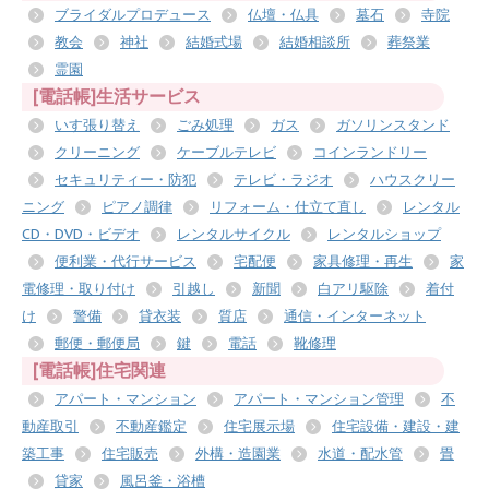
ブライダルプロデュース
仏壇・仏具
墓石
寺院
教会
神社
結婚式場
結婚相談所
葬祭業
霊園
[電話帳]生活サービス
いす張り替え
ごみ処理
ガス
ガソリンスタンド
クリーニング
ケーブルテレビ
コインランドリー
セキュリティー・防犯
テレビ・ラジオ
ハウスクリー
ニング
ピアノ調律
リフォーム・仕立て直し
レンタル
CD・DVD・ビデオ
レンタルサイクル
レンタルショップ
便利業・代行サービス
宅配便
家具修理・再生
家
電修理・取り付け
引越し
新聞
白アリ駆除
着付
け
警備
貸衣装
質店
通信・インターネット
郵便・郵便局
鍵
電話
靴修理
[電話帳]住宅関連
アパート・マンション
アパート・マンション管理
不
動産取引
不動産鑑定
住宅展示場
住宅設備・建設・建
築工事
住宅販売
外構・造園業
水道・配水管
畳
貸家
風呂釜・浴槽