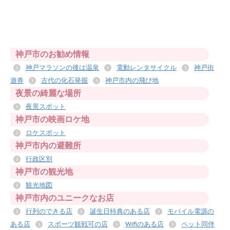
神戸市のお勧め情報
神戸マラソンの後は温泉
電動レンタサイクル
神戸街
遊券
古代の化石発掘
神戸市内の飛び地
夜景の綺麗な場所
夜景スポット
神戸市の映画ロケ地
ロケスポット
神戸市内の避難所
行政区別
神戸市の観光地
観光地図
神戸市内のユニークなお店
行列のできる店
誕生日特典のある店
モバイル電源の
ある店
スポーツ観戦可の店
Wifiのある店
ペット同伴