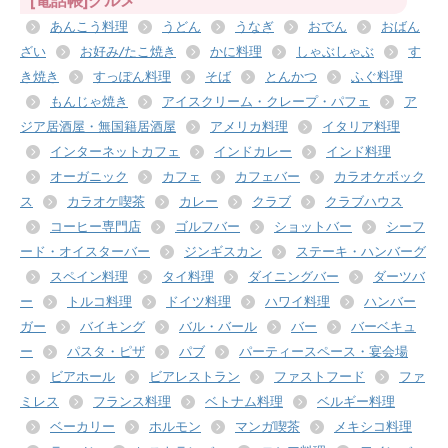
[電話帳]グルメ
あんこう料理
うどん
うなぎ
おでん
おばん
ざい
お好み/たこ焼き
かに料理
しゃぶしゃぶ
す
き焼き
すっぽん料理
そば
とんかつ
ふぐ料理
もんじゃ焼き
アイスクリーム・クレープ・パフェ
ア
ジア居酒屋・無国籍居酒屋
アメリカ料理
イタリア料理
インターネットカフェ
インドカレー
インド料理
オーガニック
カフェ
カフェバー
カラオケボック
ス
カラオケ喫茶
カレー
クラブ
クラブハウス
コーヒー専門店
ゴルフバー
ショットバー
シーフ
ード・オイスターバー
ジンギスカン
ステーキ・ハンバーグ
スペイン料理
タイ料理
ダイニングバー
ダーツバ
ー
トルコ料理
ドイツ料理
ハワイ料理
ハンバー
ガー
バイキング
バル・バール
バー
バーベキュ
ー
パスタ・ピザ
パブ
パーティースペース・宴会場
ビアホール
ビアレストラン
ファストフード
ファ
ミレス
フランス料理
ベトナム料理
ベルギー料理
ベーカリー
ホルモン
マンガ喫茶
メキシコ料理