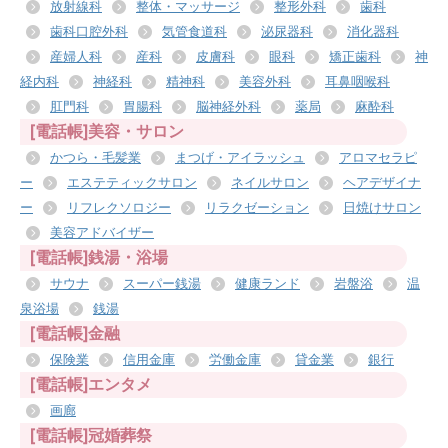
放射線科
整体・マッサージ
整形外科
歯科
歯科口腔外科
気管食道科
泌尿器科
消化器科
産婦人科
産科
皮膚科
眼科
矯正歯科
神
経内科
神経科
精神科
美容外科
耳鼻咽喉科
肛門科
胃腸科
脳神経外科
薬局
麻酔科
[電話帳]美容・サロン
かつら・毛髪業
まつげ・アイラッシュ
アロマセラピ
ー
エステティックサロン
ネイルサロン
ヘアデザイナ
ー
リフレクソロジー
リラクゼーション
日焼けサロン
美容アドバイザー
[電話帳]銭湯・浴場
サウナ
スーパー銭湯
健康ランド
岩盤浴
温
泉浴場
銭湯
[電話帳]金融
保険業
信用金庫
労働金庫
貸金業
銀行
[電話帳]エンタメ
画廊
[電話帳]冠婚葬祭