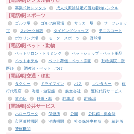
[電話帳]レンタル借りる
卒業式袴レンタル
成人式振袖結婚式留袖着物レンタル
[電話帳]スポーツ
ゴルフ場
ゴルフ練習場
サッカー場
サーフショッ
プ
スポーツ施設
ダイビングショップ
テニスコート
ボウリング場
モータースポーツ
野球場
[電話帳]ペット・動物
ペットサロン・トリミング
ペットショップ・ペット用品
ペットホテル
ペット葬儀・ペット霊園
動物病院・獣
医師
調教師・ペットしつけ
[電話帳]交通・移動
タクシー
ドライブイン
バス
レンタカー
旅
行代理店
海運・遊覧船
航空会社
運転代行サービス
道の駅
鉄道・駅
駐車場
駐輪場
[電話帳]公共サービス
ハローワーク
保健所
公園
公民館・集会所
市区町村機関
消防機関
社会保険事務所
裁判所
警察機関