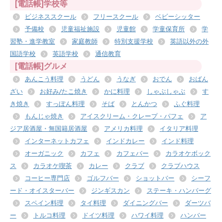
[電話帳]学校等
ビジネススクール
フリースクール
ベビーシッター
予備校
児童福祉施設
児童館
学童保育所
学
習塾・進学教室
家庭教師
特別支援学校
英語以外の外
国語学校
英語学校
通信教育
[電話帳]グルメ
あんこう料理
うどん
うなぎ
おでん
おばん
ざい
お好み/たこ焼き
かに料理
しゃぶしゃぶ
す
き焼き
すっぽん料理
そば
とんかつ
ふぐ料理
もんじゃ焼き
アイスクリーム・クレープ・パフェ
ア
ジア居酒屋・無国籍居酒屋
アメリカ料理
イタリア料理
インターネットカフェ
インドカレー
インド料理
オーガニック
カフェ
カフェバー
カラオケボック
ス
カラオケ喫茶
カレー
クラブ
クラブハウス
コーヒー専門店
ゴルフバー
ショットバー
シーフ
ード・オイスターバー
ジンギスカン
ステーキ・ハンバーグ
スペイン料理
タイ料理
ダイニングバー
ダーツバ
ー
トルコ料理
ドイツ料理
ハワイ料理
ハンバー