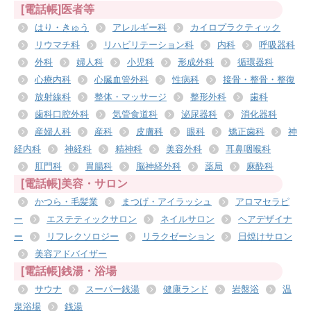
[電話帳]医者等
はり・きゅう
アレルギー科
カイロプラクティック
リウマチ科
リハビリテーション科
内科
呼吸器科
外科
婦人科
小児科
形成外科
循環器科
心療内科
心臓血管外科
性病科
接骨・整骨・整復
放射線科
整体・マッサージ
整形外科
歯科
歯科口腔外科
気管食道科
泌尿器科
消化器科
産婦人科
産科
皮膚科
眼科
矯正歯科
神
経内科
神経科
精神科
美容外科
耳鼻咽喉科
肛門科
胃腸科
脳神経外科
薬局
麻酔科
[電話帳]美容・サロン
かつら・毛髪業
まつげ・アイラッシュ
アロマセラピ
ー
エステティックサロン
ネイルサロン
ヘアデザイナ
ー
リフレクソロジー
リラクゼーション
日焼けサロン
美容アドバイザー
[電話帳]銭湯・浴場
サウナ
スーパー銭湯
健康ランド
岩盤浴
温
泉浴場
銭湯