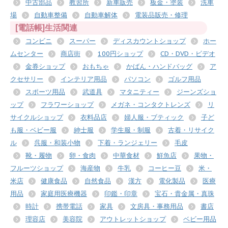
中古部品
教習所
新車販売
板金・塗装
洗車
場
自動車整備
自動車解体
電装品販売・修理
[電話帳]生活関連
コンビニ
スーパー
ディスカウントショップ
ホー
ムセンター
商店街
100円ショップ
CD・DVD・ビデオ
金券ショップ
おもちゃ
かばん・ハンドバッグ
ア
クセサリー
インテリア用品
パソコン
ゴルフ用品
スポーツ用品
武道具
マタニティー
ジーンズショ
ップ
フラワーショップ
メガネ・コンタクトレンズ
リ
サイクルショップ
衣料品店
婦人服・ブティック
子ど
も服・ベビー服
紳士服
学生服・制服
古着・リサイク
ル
呉服・和装小物
下着・ランジェリー
毛皮
靴・履物
卵・食肉
中華食材
鮮魚店
果物・
フルーツショップ
海産物
牛乳
コーヒー豆
米・
米店
健康食品
自然食品
漢方
電化製品
医療
用品
家庭用医療機器
印鑑・印章
宝石・貴金属・真珠
時計
携帯電話
家具
文房具・事務用品
書店
理容店
美容院
アウトレットショップ
ベビー用品