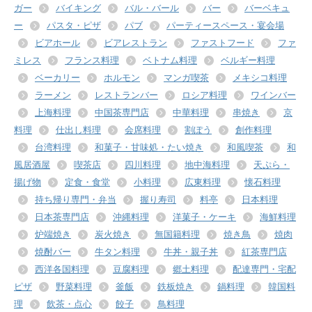
ガー
バイキング
バル・バール
バー
バーベキュ
ー
パスタ・ピザ
パブ
パーティースペース・宴会場
ビアホール
ビアレストラン
ファストフード
ファ
ミレス
フランス料理
ベトナム料理
ベルギー料理
ベーカリー
ホルモン
マンガ喫茶
メキシコ料理
ラーメン
レストランバー
ロシア料理
ワインバー
上海料理
中国茶専門店
中華料理
串焼き
京
料理
仕出し料理
会席料理
割ぽう
創作料理
台湾料理
和菓子・甘味処・たい焼き
和風喫茶
和
風居酒屋
喫茶店
四川料理
地中海料理
天ぷら・
揚げ物
定食・食堂
小料理
広東料理
懐石料理
持ち帰り専門・弁当
握り寿司
料亭
日本料理
日本茶専門店
沖縄料理
洋菓子・ケーキ
海鮮料理
炉端焼き
炭火焼き
無国籍料理
焼き鳥
焼肉
焼酎バー
牛タン料理
牛丼・親子丼
紅茶専門店
西洋各国料理
豆腐料理
郷土料理
配達専門・宅配
ピザ
野菜料理
釜飯
鉄板焼き
鍋料理
韓国料
理
飲茶・点心
餃子
鳥料理