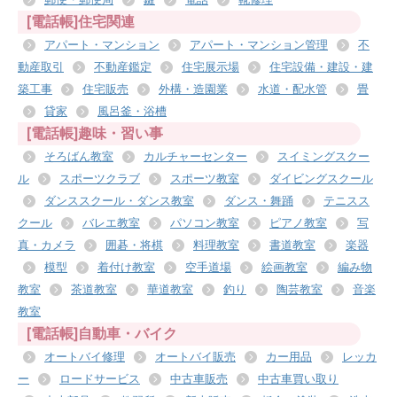
[電話帳]住宅関連
アパート・マンション
アパート・マンション管理
不
動産取引
不動産鑑定
住宅展示場
住宅設備・建設・建
築工事
住宅販売
外構・造園業
水道・配水管
畳
貸家
風呂釜・浴槽
[電話帳]趣味・習い事
そろばん教室
カルチャーセンター
スイミングスクー
ル
スポーツクラブ
スポーツ教室
ダイビングスクール
ダンススクール・ダンス教室
ダンス・舞踊
テニスス
クール
バレエ教室
パソコン教室
ピアノ教室
写
真・カメラ
囲碁・将棋
料理教室
書道教室
楽器
模型
着付け教室
空手道場
絵画教室
編み物
教室
茶道教室
華道教室
釣り
陶芸教室
音楽
教室
[電話帳]自動車・バイク
オートバイ修理
オートバイ販売
カー用品
レッカ
ー
ロードサービス
中古車販売
中古車買い取り