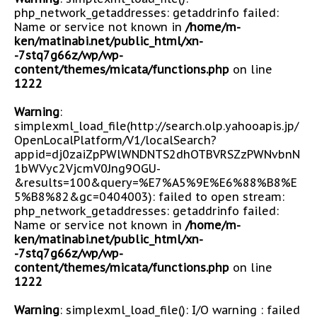
php_network_getaddresses: getaddrinfo failed:
Name or service not known in
/home/m-
ken/matinabi.net/public_html/xn-
-7stq7g66z/wp/wp-
content/themes/micata/functions.php
on line
1222
Warning
:
simplexml_load_file(http://search.olp.yahooapis.jp/
OpenLocalPlatform/V1/localSearch?
appid=dj0zaiZpPWlWNDNTS2dhOTBVRSZzPWNvbnN
1bWVyc2VjcmV0Jng9OGU-
&results=100&query=%E7%A5%9E%E6%88%B8%E
5%B8%82&gc=0404003): failed to open stream:
php_network_getaddresses: getaddrinfo failed:
Name or service not known in
/home/m-
ken/matinabi.net/public_html/xn-
-7stq7g66z/wp/wp-
content/themes/micata/functions.php
on line
1222
Warning
: simplexml_load_file(): I/O warning : failed