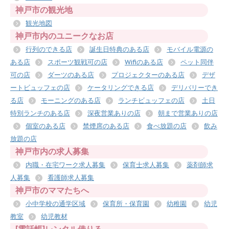
神戸市の観光地
観光地図
神戸市内のユニークなお店
行列のできる店
誕生日特典のある店
モバイル電源の
ある店
スポーツ観戦可の店
Wifiのある店
ペット同伴
可の店
ダーツのある店
プロジェクターのある店
デザ
ートビュッフェの店
ケータリングできる店
デリバリーでき
る店
モーニングのある店
ランチビュッフェの店
土日
特別ランチのある店
深夜営業ありの店
朝まで営業ありの店
個室のある店
禁煙席のある店
食べ放題の店
飲み
放題の店
神戸市内の求人募集
内職・在宅ワーク求人募集
保育士求人募集
薬剤師求
人募集
看護師求人募集
神戸市のママたちへ
小中学校の通学区域
保育所・保育園
幼稚園
幼児
教室
幼児教材