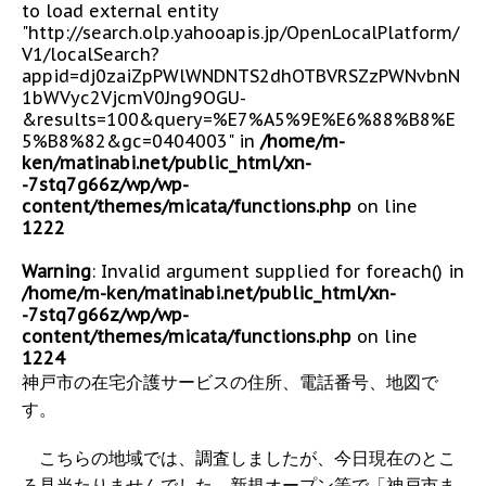
to load external entity
"http://search.olp.yahooapis.jp/OpenLocalPlatform/
V1/localSearch?
appid=dj0zaiZpPWlWNDNTS2dhOTBVRSZzPWNvbnN
1bWVyc2VjcmV0Jng9OGU-
&results=100&query=%E7%A5%9E%E6%88%B8%E
5%B8%82&gc=0404003" in
/home/m-
ken/matinabi.net/public_html/xn-
-7stq7g66z/wp/wp-
content/themes/micata/functions.php
on line
1222
Warning
: Invalid argument supplied for foreach() in
/home/m-ken/matinabi.net/public_html/xn-
-7stq7g66z/wp/wp-
content/themes/micata/functions.php
on line
1224
神戸市の在宅介護サービスの住所、電話番号、地図で
す。
こちらの地域では、調査しましたが、今日現在のとこ
ろ見当たりませんでした。新規オープン等で「神戸市ま