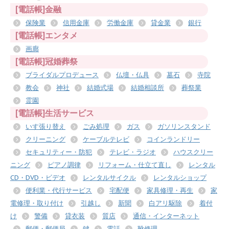
[電話帳]金融
保険業
信用金庫
労働金庫
貸金業
銀行
[電話帳]エンタメ
画廊
[電話帳]冠婚葬祭
ブライダルプロデュース
仏壇・仏具
墓石
寺院
教会
神社
結婚式場
結婚相談所
葬祭業
霊園
[電話帳]生活サービス
いす張り替え
ごみ処理
ガス
ガソリンスタンド
クリーニング
ケーブルテレビ
コインランドリー
セキュリティー・防犯
テレビ・ラジオ
ハウスクリー
ニング
ピアノ調律
リフォーム・仕立て直し
レンタル
CD・DVD・ビデオ
レンタルサイクル
レンタルショップ
便利業・代行サービス
宅配便
家具修理・再生
家
電修理・取り付け
引越し
新聞
白アリ駆除
着付
け
警備
貸衣装
質店
通信・インターネット
郵便・郵便局
鍵
電話
靴修理