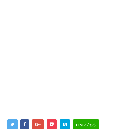
B!
LINEへ送る