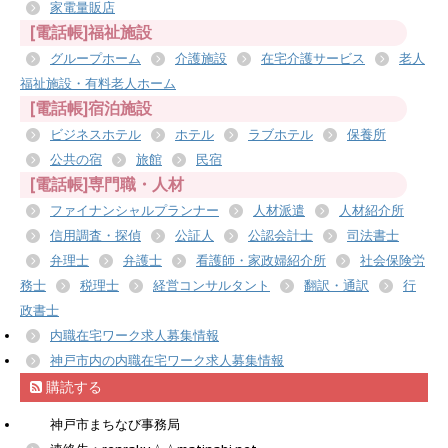
家電量販店
[電話帳]福祉施設
グループホーム
介護施設
在宅介護サービス
老人
福祉施設・有料老人ホーム
[電話帳]宿泊施設
ビジネスホテル
ホテル
ラブホテル
保養所
公共の宿
旅館
民宿
[電話帳]専門職・人材
ファイナンシャルプランナー
人材派遣
人材紹介所
信用調査・探偵
公証人
公認会計士
司法書士
弁理士
弁護士
看護師・家政婦紹介所
社会保険労
務士
税理士
経営コンサルタント
翻訳・通訳
行
政書士
内職在宅ワーク求人募集情報
神戸市内の内職在宅ワーク求人募集情報
購読する
神戸市まちなび事務局