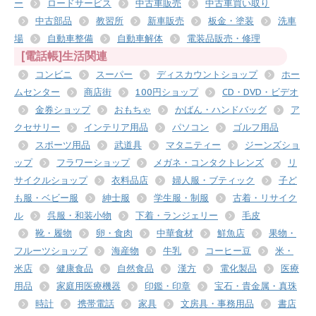
ー
ロードサービス
中古車販売
中古車買い取り
中古部品
教習所
新車販売
板金・塗装
洗車
場
自動車整備
自動車解体
電装品販売・修理
[電話帳]生活関連
コンビニ
スーパー
ディスカウントショップ
ホー
ムセンター
商店街
100円ショップ
CD・DVD・ビデオ
金券ショップ
おもちゃ
かばん・ハンドバッグ
ア
クセサリー
インテリア用品
パソコン
ゴルフ用品
スポーツ用品
武道具
マタニティー
ジーンズショ
ップ
フラワーショップ
メガネ・コンタクトレンズ
リ
サイクルショップ
衣料品店
婦人服・ブティック
子ど
も服・ベビー服
紳士服
学生服・制服
古着・リサイク
ル
呉服・和装小物
下着・ランジェリー
毛皮
靴・履物
卵・食肉
中華食材
鮮魚店
果物・
フルーツショップ
海産物
牛乳
コーヒー豆
米・
米店
健康食品
自然食品
漢方
電化製品
医療
用品
家庭用医療機器
印鑑・印章
宝石・貴金属・真珠
時計
携帯電話
家具
文房具・事務用品
書店