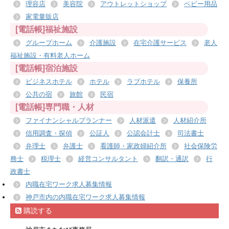
理容店
美容院
アウトレットショップ
ベビー用品
家電量販店
[電話帳]福祉施設
グループホーム
介護施設
在宅介護サービス
老人
福祉施設・有料老人ホーム
[電話帳]宿泊施設
ビジネスホテル
ホテル
ラブホテル
保養所
公共の宿
旅館
民宿
[電話帳]専門職・人材
ファイナンシャルプランナー
人材派遣
人材紹介所
信用調査・探偵
公証人
公認会計士
司法書士
弁理士
弁護士
看護師・家政婦紹介所
社会保険労
務士
税理士
経営コンサルタント
翻訳・通訳
行
政書士
内職在宅ワーク求人募集情報
神戸市内の内職在宅ワーク求人募集情報
購読する