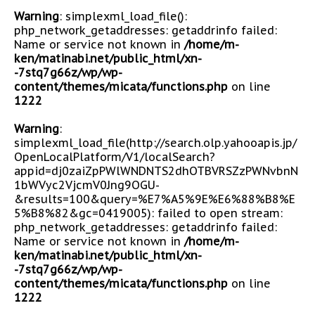
Warning
: simplexml_load_file():
php_network_getaddresses: getaddrinfo failed:
Name or service not known in
/home/m-
ken/matinabi.net/public_html/xn-
-7stq7g66z/wp/wp-
content/themes/micata/functions.php
on line
1222
Warning
:
simplexml_load_file(http://search.olp.yahooapis.jp/
OpenLocalPlatform/V1/localSearch?
appid=dj0zaiZpPWlWNDNTS2dhOTBVRSZzPWNvbnN
1bWVyc2VjcmV0Jng9OGU-
&results=100&query=%E7%A5%9E%E6%88%B8%E
5%B8%82&gc=0419005): failed to open stream:
php_network_getaddresses: getaddrinfo failed:
Name or service not known in
/home/m-
ken/matinabi.net/public_html/xn-
-7stq7g66z/wp/wp-
content/themes/micata/functions.php
on line
1222