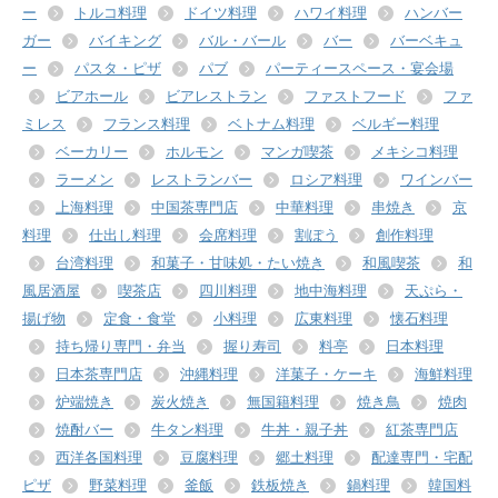
ー
トルコ料理
ドイツ料理
ハワイ料理
ハンバー
ガー
バイキング
バル・バール
バー
バーベキュ
ー
パスタ・ピザ
パブ
パーティースペース・宴会場
ビアホール
ビアレストラン
ファストフード
ファ
ミレス
フランス料理
ベトナム料理
ベルギー料理
ベーカリー
ホルモン
マンガ喫茶
メキシコ料理
ラーメン
レストランバー
ロシア料理
ワインバー
上海料理
中国茶専門店
中華料理
串焼き
京
料理
仕出し料理
会席料理
割ぽう
創作料理
台湾料理
和菓子・甘味処・たい焼き
和風喫茶
和
風居酒屋
喫茶店
四川料理
地中海料理
天ぷら・
揚げ物
定食・食堂
小料理
広東料理
懐石料理
持ち帰り専門・弁当
握り寿司
料亭
日本料理
日本茶専門店
沖縄料理
洋菓子・ケーキ
海鮮料理
炉端焼き
炭火焼き
無国籍料理
焼き鳥
焼肉
焼酎バー
牛タン料理
牛丼・親子丼
紅茶専門店
西洋各国料理
豆腐料理
郷土料理
配達専門・宅配
ピザ
野菜料理
釜飯
鉄板焼き
鍋料理
韓国料