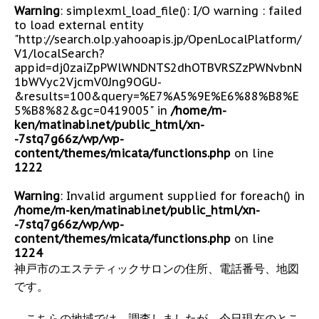
Warning
: simplexml_load_file(): I/O warning : failed
to load external entity
"http://search.olp.yahooapis.jp/OpenLocalPlatform/
V1/localSearch?
appid=dj0zaiZpPWlWNDNTS2dhOTBVRSZzPWNvbnN
1bWVyc2VjcmV0Jng9OGU-
&results=100&query=%E7%A5%9E%E6%88%B8%E
5%B8%82&gc=0419005" in
/home/m-
ken/matinabi.net/public_html/xn-
-7stq7g66z/wp/wp-
content/themes/micata/functions.php
on line
1222
Warning
: Invalid argument supplied for foreach() in
/home/m-ken/matinabi.net/public_html/xn-
-7stq7g66z/wp/wp-
content/themes/micata/functions.php
on line
1224
神戸市のエステティックサロンの住所、電話番号、地図
です。
こちらの地域では、調査しましたが、今日現在のとこ