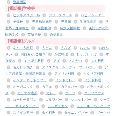
警察機関
[電話帳]学校等
ビジネススクール
フリースクール
ベビーシッター
予備校
児童福祉施設
児童館
学童保育所
学
習塾・進学教室
家庭教師
特別支援学校
英語以外の外
国語学校
英語学校
通信教育
[電話帳]グルメ
あんこう料理
うどん
うなぎ
おでん
おばん
ざい
お好み/たこ焼き
かに料理
しゃぶしゃぶ
す
き焼き
すっぽん料理
そば
とんかつ
ふぐ料理
もんじゃ焼き
アイスクリーム・クレープ・パフェ
ア
ジア居酒屋・無国籍居酒屋
アメリカ料理
イタリア料理
インターネットカフェ
インドカレー
インド料理
オーガニック
カフェ
カフェバー
カラオケボック
ス
カラオケ喫茶
カレー
クラブ
クラブハウス
コーヒー専門店
ゴルフバー
ショットバー
シーフ
ード・オイスターバー
ジンギスカン
ステーキ・ハンバーグ
スペイン料理
タイ料理
ダイニングバー
ダーツバ