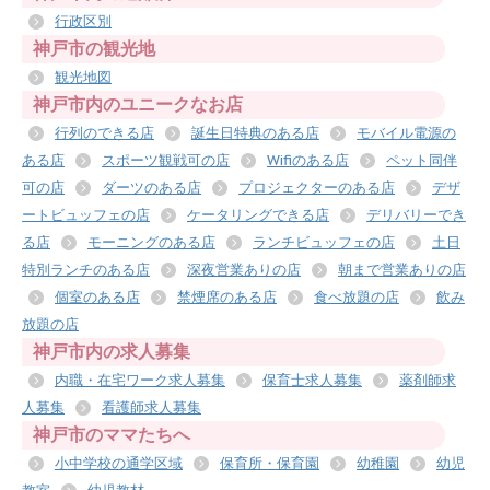
行政区別
神戸市の観光地
観光地図
神戸市内のユニークなお店
行列のできる店
誕生日特典のある店
モバイル電源の
ある店
スポーツ観戦可の店
Wifiのある店
ペット同伴
可の店
ダーツのある店
プロジェクターのある店
デザ
ートビュッフェの店
ケータリングできる店
デリバリーでき
る店
モーニングのある店
ランチビュッフェの店
土日
特別ランチのある店
深夜営業ありの店
朝まで営業ありの店
個室のある店
禁煙席のある店
食べ放題の店
飲み
放題の店
神戸市内の求人募集
内職・在宅ワーク求人募集
保育士求人募集
薬剤師求
人募集
看護師求人募集
神戸市のママたちへ
小中学校の通学区域
保育所・保育園
幼稚園
幼児