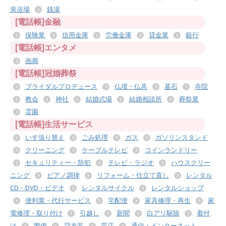
泉浴場
銭湯
[電話帳]金融
保険業
信用金庫
労働金庫
貸金業
銀行
[電話帳]エンタメ
画廊
[電話帳]冠婚葬祭
ブライダルプロデュース
仏壇・仏具
墓石
寺院
教会
神社
結婚式場
結婚相談所
葬祭業
霊園
[電話帳]生活サービス
いす張り替え
ごみ処理
ガス
ガソリンスタンド
クリーニング
ケーブルテレビ
コインランドリー
セキュリティー・防犯
テレビ・ラジオ
ハウスクリー
ニング
ピアノ調律
リフォーム・仕立て直し
レンタル
CD・DVD・ビデオ
レンタルサイクル
レンタルショップ
便利業・代行サービス
宅配便
家具修理・再生
家
電修理・取り付け
引越し
新聞
白アリ駆除
着付
け
警備
貸衣装
質店
通信・インターネット