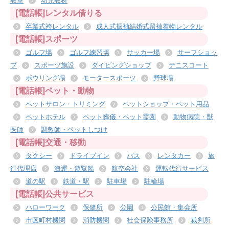
教室
幼児教材
[電話帳]レンタル借りる
卒業式袴レンタル
成人式振袖結婚式留袖着物レンタル
[電話帳]スポーツ
ゴルフ場
ゴルフ練習場
サッカー場
サーフショッ
プ
スポーツ施設
ダイビングショップ
テニスコート
ボウリング場
モータースポーツ
野球場
[電話帳]ペット・動物
ペットサロン・トリミング
ペットショップ・ペット用品
ペットホテル
ペット葬儀・ペット霊園
動物病院・獣
医師
調教師・ペットしつけ
[電話帳]交通・移動
タクシー
ドライブイン
バス
レンタカー
旅
行代理店
海運・遊覧船
航空会社
運転代行サービス
道の駅
鉄道・駅
駐車場
駐輪場
[電話帳]公共サービス
ハローワーク
保健所
公園
公民館・集会所
市区町村機関
消防機関
社会保険事務所
裁判所