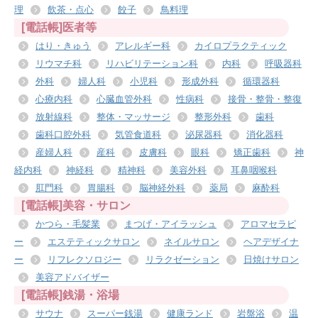
理
飲茶・点心
餃子
鳥料理
[電話帳]医者等
はり・きゅう
アレルギー科
カイロプラクティック
リウマチ科
リハビリテーション科
内科
呼吸器科
外科
婦人科
小児科
形成外科
循環器科
心療内科
心臓血管外科
性病科
接骨・整骨・整復
放射線科
整体・マッサージ
整形外科
歯科
歯科口腔外科
気管食道科
泌尿器科
消化器科
産婦人科
産科
皮膚科
眼科
矯正歯科
神
経内科
神経科
精神科
美容外科
耳鼻咽喉科
肛門科
胃腸科
脳神経外科
薬局
麻酔科
[電話帳]美容・サロン
かつら・毛髪業
まつげ・アイラッシュ
アロマセラピ
ー
エステティックサロン
ネイルサロン
ヘアデザイナ
ー
リフレクソロジー
リラクゼーション
日焼けサロン
美容アドバイザー
[電話帳]銭湯・浴場
サウナ
スーパー銭湯
健康ランド
岩盤浴
温