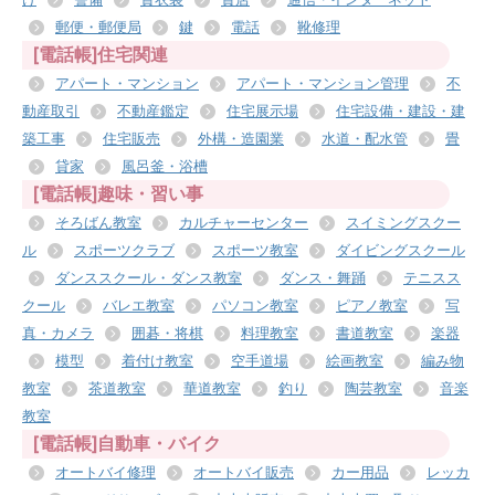
郵便・郵便局
鍵
電話
靴修理
[電話帳]住宅関連
アパート・マンション
アパート・マンション管理
不
動産取引
不動産鑑定
住宅展示場
住宅設備・建設・建
築工事
住宅販売
外構・造園業
水道・配水管
畳
貸家
風呂釜・浴槽
[電話帳]趣味・習い事
そろばん教室
カルチャーセンター
スイミングスクー
ル
スポーツクラブ
スポーツ教室
ダイビングスクール
ダンススクール・ダンス教室
ダンス・舞踊
テニスス
クール
バレエ教室
パソコン教室
ピアノ教室
写
真・カメラ
囲碁・将棋
料理教室
書道教室
楽器
模型
着付け教室
空手道場
絵画教室
編み物
教室
茶道教室
華道教室
釣り
陶芸教室
音楽
教室
[電話帳]自動車・バイク
オートバイ修理
オートバイ販売
カー用品
レッカ