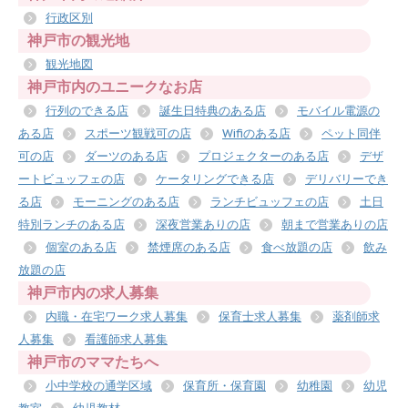
行政区別
神戸市の観光地
観光地図
神戸市内のユニークなお店
行列のできる店
誕生日特典のある店
モバイル電源の
ある店
スポーツ観戦可の店
Wifiのある店
ペット同伴
可の店
ダーツのある店
プロジェクターのある店
デザ
ートビュッフェの店
ケータリングできる店
デリバリーでき
る店
モーニングのある店
ランチビュッフェの店
土日
特別ランチのある店
深夜営業ありの店
朝まで営業ありの店
個室のある店
禁煙席のある店
食べ放題の店
飲み
放題の店
神戸市内の求人募集
内職・在宅ワーク求人募集
保育士求人募集
薬剤師求
人募集
看護師求人募集
神戸市のママたちへ
小中学校の通学区域
保育所・保育園
幼稚園
幼児