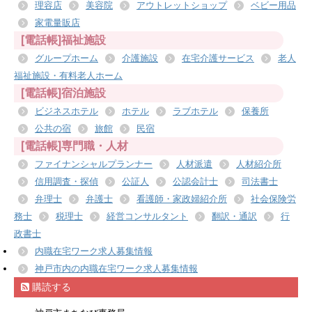
理容店
美容院
アウトレットショップ
ベビー用品
家電量販店
[電話帳]福祉施設
グループホーム
介護施設
在宅介護サービス
老人
福祉施設・有料老人ホーム
[電話帳]宿泊施設
ビジネスホテル
ホテル
ラブホテル
保養所
公共の宿
旅館
民宿
[電話帳]専門職・人材
ファイナンシャルプランナー
人材派遣
人材紹介所
信用調査・探偵
公証人
公認会計士
司法書士
弁理士
弁護士
看護師・家政婦紹介所
社会保険労
務士
税理士
経営コンサルタント
翻訳・通訳
行
政書士
内職在宅ワーク求人募集情報
神戸市内の内職在宅ワーク求人募集情報
購読する