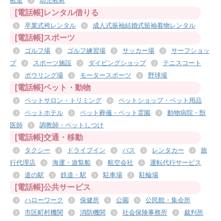
教室
幼児教材
[電話帳]レンタル借りる
卒業式袴レンタル
成人式振袖結婚式留袖着物レンタル
[電話帳]スポーツ
ゴルフ場
ゴルフ練習場
サッカー場
サーフショッ
プ
スポーツ施設
ダイビングショップ
テニスコート
ボウリング場
モータースポーツ
野球場
[電話帳]ペット・動物
ペットサロン・トリミング
ペットショップ・ペット用品
ペットホテル
ペット葬儀・ペット霊園
動物病院・獣
医師
調教師・ペットしつけ
[電話帳]交通・移動
タクシー
ドライブイン
バス
レンタカー
旅
行代理店
海運・遊覧船
航空会社
運転代行サービス
道の駅
鉄道・駅
駐車場
駐輪場
[電話帳]公共サービス
ハローワーク
保健所
公園
公民館・集会所
市区町村機関
消防機関
社会保険事務所
裁判所