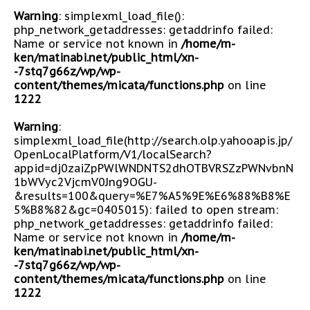
Warning
: simplexml_load_file():
php_network_getaddresses: getaddrinfo failed:
Name or service not known in
/home/m-
ken/matinabi.net/public_html/xn-
-7stq7g66z/wp/wp-
content/themes/micata/functions.php
on line
1222
Warning
:
simplexml_load_file(http://search.olp.yahooapis.jp/
OpenLocalPlatform/V1/localSearch?
appid=dj0zaiZpPWlWNDNTS2dhOTBVRSZzPWNvbnN
1bWVyc2VjcmV0Jng9OGU-
&results=100&query=%E7%A5%9E%E6%88%B8%E
5%B8%82&gc=0405015): failed to open stream:
php_network_getaddresses: getaddrinfo failed:
Name or service not known in
/home/m-
ken/matinabi.net/public_html/xn-
-7stq7g66z/wp/wp-
content/themes/micata/functions.php
on line
1222