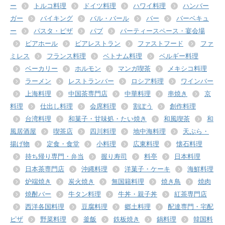
ー
トルコ料理
ドイツ料理
ハワイ料理
ハンバー
ガー
バイキング
バル・バール
バー
バーベキュ
ー
パスタ・ピザ
パブ
パーティースペース・宴会場
ビアホール
ビアレストラン
ファストフード
ファ
ミレス
フランス料理
ベトナム料理
ベルギー料理
ベーカリー
ホルモン
マンガ喫茶
メキシコ料理
ラーメン
レストランバー
ロシア料理
ワインバー
上海料理
中国茶専門店
中華料理
串焼き
京
料理
仕出し料理
会席料理
割ぽう
創作料理
台湾料理
和菓子・甘味処・たい焼き
和風喫茶
和
風居酒屋
喫茶店
四川料理
地中海料理
天ぷら・
揚げ物
定食・食堂
小料理
広東料理
懐石料理
持ち帰り専門・弁当
握り寿司
料亭
日本料理
日本茶専門店
沖縄料理
洋菓子・ケーキ
海鮮料理
炉端焼き
炭火焼き
無国籍料理
焼き鳥
焼肉
焼酎バー
牛タン料理
牛丼・親子丼
紅茶専門店
西洋各国料理
豆腐料理
郷土料理
配達専門・宅配
ピザ
野菜料理
釜飯
鉄板焼き
鍋料理
韓国料