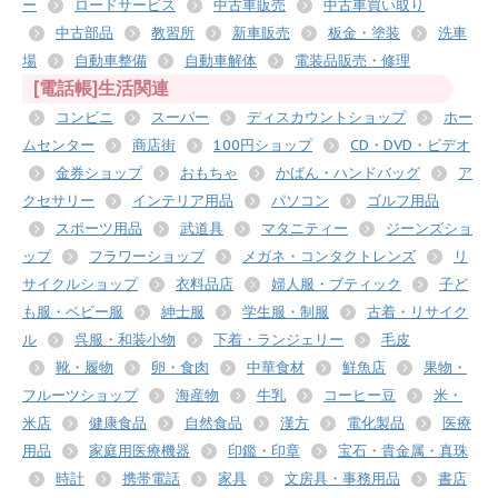
ー
ロードサービス
中古車販売
中古車買い取り
中古部品
教習所
新車販売
板金・塗装
洗車
場
自動車整備
自動車解体
電装品販売・修理
[電話帳]生活関連
コンビニ
スーパー
ディスカウントショップ
ホー
ムセンター
商店街
100円ショップ
CD・DVD・ビデオ
金券ショップ
おもちゃ
かばん・ハンドバッグ
ア
クセサリー
インテリア用品
パソコン
ゴルフ用品
スポーツ用品
武道具
マタニティー
ジーンズショ
ップ
フラワーショップ
メガネ・コンタクトレンズ
リ
サイクルショップ
衣料品店
婦人服・ブティック
子ど
も服・ベビー服
紳士服
学生服・制服
古着・リサイク
ル
呉服・和装小物
下着・ランジェリー
毛皮
靴・履物
卵・食肉
中華食材
鮮魚店
果物・
フルーツショップ
海産物
牛乳
コーヒー豆
米・
米店
健康食品
自然食品
漢方
電化製品
医療
用品
家庭用医療機器
印鑑・印章
宝石・貴金属・真珠
時計
携帯電話
家具
文房具・事務用品
書店