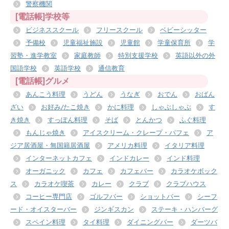
警察機関
[電話帳]学校等
ビジネススクール
フリースクール
ベビーシッター
予備校
児童福祉施設
児童館
学童保育所
学
習塾・進学教室
家庭教師
特別支援学校
英語以外の外
国語学校
英語学校
通信教育
[電話帳]グルメ
あんこう料理
うどん
うなぎ
おでん
おばん
ざい
お好み/たこ焼き
かに料理
しゃぶしゃぶ
す
き焼き
すっぽん料理
そば
とんかつ
ふぐ料理
もんじゃ焼き
アイスクリーム・クレープ・パフェ
ア
ジア居酒屋・無国籍居酒屋
アメリカ料理
イタリア料理
インターネットカフェ
インドカレー
インド料理
オーガニック
カフェ
カフェバー
カラオケボック
ス
カラオケ喫茶
カレー
クラブ
クラブハウス
コーヒー専門店
ゴルフバー
ショットバー
シーフ
ード・オイスターバー
ジンギスカン
ステーキ・ハンバーグ
スペイン料理
タイ料理
ダイニングバー
ダーツバ