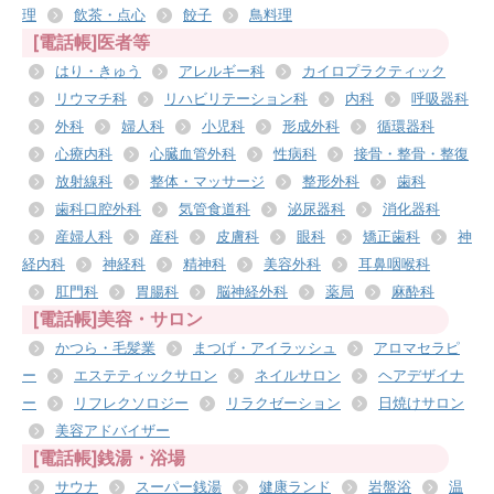
理
飲茶・点心
餃子
鳥料理
[電話帳]医者等
はり・きゅう
アレルギー科
カイロプラクティック
リウマチ科
リハビリテーション科
内科
呼吸器科
外科
婦人科
小児科
形成外科
循環器科
心療内科
心臓血管外科
性病科
接骨・整骨・整復
放射線科
整体・マッサージ
整形外科
歯科
歯科口腔外科
気管食道科
泌尿器科
消化器科
産婦人科
産科
皮膚科
眼科
矯正歯科
神
経内科
神経科
精神科
美容外科
耳鼻咽喉科
肛門科
胃腸科
脳神経外科
薬局
麻酔科
[電話帳]美容・サロン
かつら・毛髪業
まつげ・アイラッシュ
アロマセラピ
ー
エステティックサロン
ネイルサロン
ヘアデザイナ
ー
リフレクソロジー
リラクゼーション
日焼けサロン
美容アドバイザー
[電話帳]銭湯・浴場
サウナ
スーパー銭湯
健康ランド
岩盤浴
温