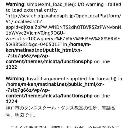
Warning
: simplexml_load_file(): I/O warning : failed
to load external entity
"http://search.olp.yahooapis.jp/OpenLocalPlatform/
V1/localSearch?
appid=dj0zaiZpPWlWNDNTS2dhOTBVRSZzPWNvbnN
1bWVyc2VjcmV0Jng9OGU-
&results=100&query=%E7%A5%9E%E6%88%B8%E
5%B8%82&gc=0405015" in
/home/m-
ken/matinabi.net/public_html/xn-
-7stq7g66z/wp/wp-
content/themes/micata/functions.php
on line
1222
Warning
: Invalid argument supplied for foreach() in
/home/m-ken/matinabi.net/public_html/xn-
-7stq7g66z/wp/wp-
content/themes/micata/functions.php
on line
1224
神戸市のダンススクール・ダンス教室の住所、電話番
号、地図です。
こちらの地域では、調査しましたが、今日現在のとこ