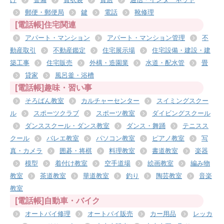
郵便・郵便局
鍵
電話
靴修理
[電話帳]住宅関連
アパート・マンション
アパート・マンション管理
不
動産取引
不動産鑑定
住宅展示場
住宅設備・建設・建
築工事
住宅販売
外構・造園業
水道・配水管
畳
貸家
風呂釜・浴槽
[電話帳]趣味・習い事
そろばん教室
カルチャーセンター
スイミングスクー
ル
スポーツクラブ
スポーツ教室
ダイビングスクール
ダンススクール・ダンス教室
ダンス・舞踊
テニスス
クール
バレエ教室
パソコン教室
ピアノ教室
写
真・カメラ
囲碁・将棋
料理教室
書道教室
楽器
模型
着付け教室
空手道場
絵画教室
編み物
教室
茶道教室
華道教室
釣り
陶芸教室
音楽
教室
[電話帳]自動車・バイク
オートバイ修理
オートバイ販売
カー用品
レッカ