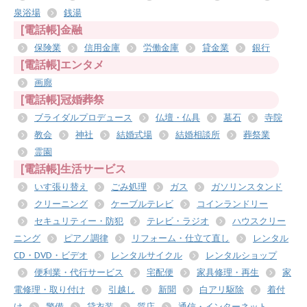
泉浴場
銭湯
[電話帳]金融
保険業
信用金庫
労働金庫
貸金業
銀行
[電話帳]エンタメ
画廊
[電話帳]冠婚葬祭
ブライダルプロデュース
仏壇・仏具
墓石
寺院
教会
神社
結婚式場
結婚相談所
葬祭業
霊園
[電話帳]生活サービス
いす張り替え
ごみ処理
ガス
ガソリンスタンド
クリーニング
ケーブルテレビ
コインランドリー
セキュリティー・防犯
テレビ・ラジオ
ハウスクリー
ニング
ピアノ調律
リフォーム・仕立て直し
レンタル
CD・DVD・ビデオ
レンタルサイクル
レンタルショップ
便利業・代行サービス
宅配便
家具修理・再生
家
電修理・取り付け
引越し
新聞
白アリ駆除
着付
け
警備
貸衣装
質店
通信・インターネット