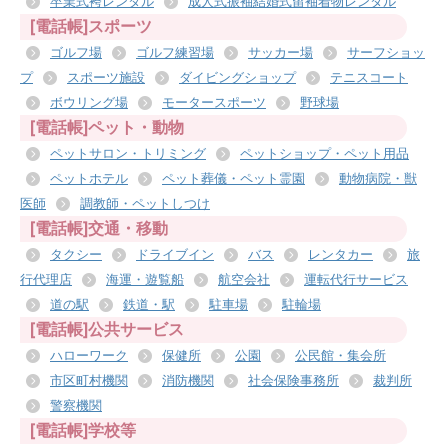
卒業式袴レンタル
成人式振袖結婚式留袖着物レンタル
[電話帳]スポーツ
ゴルフ場
ゴルフ練習場
サッカー場
サーフショッ
プ
スポーツ施設
ダイビングショップ
テニスコート
ボウリング場
モータースポーツ
野球場
[電話帳]ペット・動物
ペットサロン・トリミング
ペットショップ・ペット用品
ペットホテル
ペット葬儀・ペット霊園
動物病院・獣
医師
調教師・ペットしつけ
[電話帳]交通・移動
タクシー
ドライブイン
バス
レンタカー
旅
行代理店
海運・遊覧船
航空会社
運転代行サービス
道の駅
鉄道・駅
駐車場
駐輪場
[電話帳]公共サービス
ハローワーク
保健所
公園
公民館・集会所
市区町村機関
消防機関
社会保険事務所
裁判所
警察機関
[電話帳]学校等