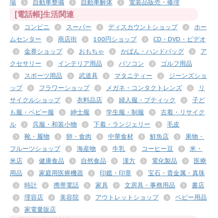
場
自動車整備
自動車解体
電装品販売・修理
[電話帳]生活関連
コンビニ
スーパー
ディスカウントショップ
ホー
ムセンター
商店街
100円ショップ
CD・DVD・ビデオ
金券ショップ
おもちゃ
かばん・ハンドバッグ
ア
クセサリー
インテリア用品
パソコン
ゴルフ用品
スポーツ用品
武道具
マタニティー
ジーンズショ
ップ
フラワーショップ
メガネ・コンタクトレンズ
リ
サイクルショップ
衣料品店
婦人服・ブティック
子ど
も服・ベビー服
紳士服
学生服・制服
古着・リサイク
ル
呉服・和装小物
下着・ランジェリー
毛皮
靴・履物
卵・食肉
中華食材
鮮魚店
果物・
フルーツショップ
海産物
牛乳
コーヒー豆
米・
米店
健康食品
自然食品
漢方
電化製品
医療
用品
家庭用医療機器
印鑑・印章
宝石・貴金属・真珠
時計
携帯電話
家具
文房具・事務用品
書店
理容店
美容院
アウトレットショップ
ベビー用品
家電量販店