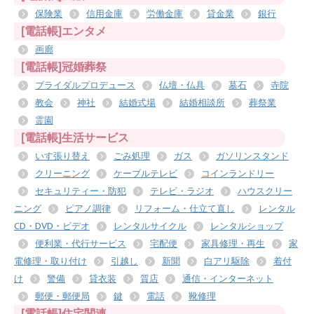
保険業
信用金庫
労働金庫
貸金業
銀行
[電話帳]エンタメ
画廊
[電話帳]冠婚葬祭
ブライダルプロデュース
仏壇・仏具
墓石
寺院
教会
神社
結婚式場
結婚相談所
葬祭業
霊園
[電話帳]生活サービス
いす張り替え
ごみ処理
ガス
ガソリンスタンド
クリーニング
ケーブルテレビ
コインランドリー
セキュリティー・防犯
テレビ・ラジオ
ハウスクリー
ニング
ピアノ調律
リフォーム・仕立て直し
レンタル
CD・DVD・ビデオ
レンタルサイクル
レンタルショップ
便利業・代行サービス
宅配便
家具修理・再生
家
電修理・取り付け
引越し
新聞
白アリ駆除
着付
け
警備
貸衣装
質店
通信・インターネット
郵便・郵便局
鍵
電話
靴修理
[電話帳]住宅関連