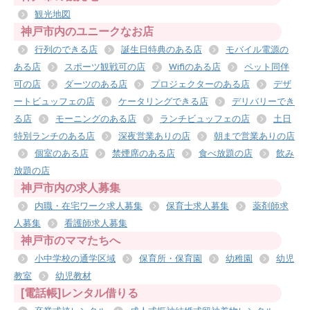
観光地図
神戸市内のユニークなお店
行列のできる店
誕生日特典のある店
モバイル電源の
ある店
スポーツ観戦可の店
Wifiのある店
ペット同伴
可の店
ダーツのある店
プロジェクターのある店
デザ
ートビュッフェの店
ケータリングできる店
デリバリーでき
る店
モーニングのある店
ランチビュッフェの店
土日
特別ランチのある店
深夜営業ありの店
朝まで営業ありの店
個室のある店
禁煙席のある店
食べ放題の店
飲み
放題の店
神戸市内の求人募集
内職・在宅ワーク求人募集
保育士求人募集
薬剤師求
人募集
看護師求人募集
神戸市のママたちへ
小中学校の通学区域
保育所・保育園
幼稚園
幼児
教室
幼児教材
[電話帳]レンタル借りる