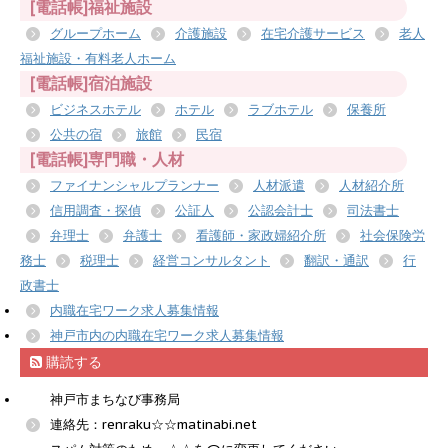
[電話帳]福祉施設
グループホーム
介護施設
在宅介護サービス
老人
福祉施設・有料老人ホーム
[電話帳]宿泊施設
ビジネスホテル
ホテル
ラブホテル
保養所
公共の宿
旅館
民宿
[電話帳]専門職・人材
ファイナンシャルプランナー
人材派遣
人材紹介所
信用調査・探偵
公証人
公認会計士
司法書士
弁理士
弁護士
看護師・家政婦紹介所
社会保険労
務士
税理士
経営コンサルタント
翻訳・通訳
行
政書士
内職在宅ワーク求人募集情報
神戸市内の内職在宅ワーク求人募集情報
購読する
神戸市まちなび事務局
連絡先：renraku☆☆matinabi.net