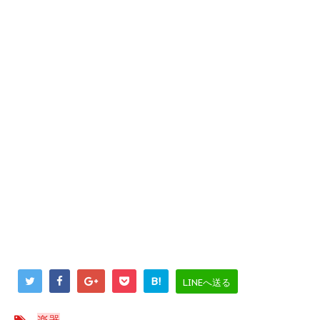
B!
LINEへ送る