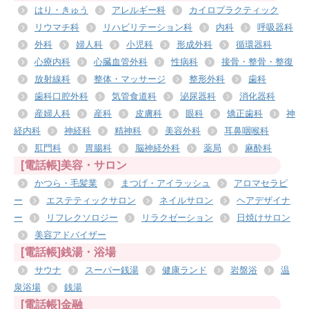
はり・きゅう
アレルギー科
カイロプラクティック
リウマチ科
リハビリテーション科
内科
呼吸器科
外科
婦人科
小児科
形成外科
循環器科
心療内科
心臓血管外科
性病科
接骨・整骨・整復
放射線科
整体・マッサージ
整形外科
歯科
歯科口腔外科
気管食道科
泌尿器科
消化器科
産婦人科
産科
皮膚科
眼科
矯正歯科
神
経内科
神経科
精神科
美容外科
耳鼻咽喉科
肛門科
胃腸科
脳神経外科
薬局
麻酔科
[電話帳]美容・サロン
かつら・毛髪業
まつげ・アイラッシュ
アロマセラピ
ー
エステティックサロン
ネイルサロン
ヘアデザイナ
ー
リフレクソロジー
リラクゼーション
日焼けサロン
美容アドバイザー
[電話帳]銭湯・浴場
サウナ
スーパー銭湯
健康ランド
岩盤浴
温
泉浴場
銭湯
[電話帳]金融