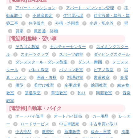
アパート・マンション
アパート・マンション管理
不
動産取引
不動産鑑定
住宅展示場
住宅設備・建設・建
築工事
住宅販売
外構・造園業
水道・配水管
畳
貸家
風呂釜・浴槽
[電話帳]趣味・習い事
そろばん教室
カルチャーセンター
スイミングスクー
ル
スポーツクラブ
スポーツ教室
ダイビングスクール
ダンススクール・ダンス教室
ダンス・舞踊
テニスス
クール
バレエ教室
パソコン教室
ピアノ教室
写
真・カメラ
囲碁・将棋
料理教室
書道教室
楽器
模型
着付け教室
空手道場
絵画教室
編み物
教室
茶道教室
華道教室
釣り
陶芸教室
音楽
教室
[電話帳]自動車・バイク
オートバイ修理
オートバイ販売
カー用品
レッカ
ー
ロードサービス
中古車販売
中古車買い取り
中古部品
教習所
新車販売
板金・塗装
洗車