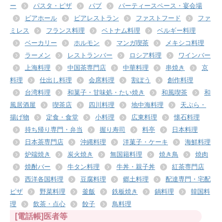
ー
パスタ・ピザ
パブ
パーティースペース・宴会場
ビアホール
ビアレストラン
ファストフード
ファ
ミレス
フランス料理
ベトナム料理
ベルギー料理
ベーカリー
ホルモン
マンガ喫茶
メキシコ料理
ラーメン
レストランバー
ロシア料理
ワインバー
上海料理
中国茶専門店
中華料理
串焼き
京
料理
仕出し料理
会席料理
割ぽう
創作料理
台湾料理
和菓子・甘味処・たい焼き
和風喫茶
和
風居酒屋
喫茶店
四川料理
地中海料理
天ぷら・
揚げ物
定食・食堂
小料理
広東料理
懐石料理
持ち帰り専門・弁当
握り寿司
料亭
日本料理
日本茶専門店
沖縄料理
洋菓子・ケーキ
海鮮料理
炉端焼き
炭火焼き
無国籍料理
焼き鳥
焼肉
焼酎バー
牛タン料理
牛丼・親子丼
紅茶専門店
西洋各国料理
豆腐料理
郷土料理
配達専門・宅配
ピザ
野菜料理
釜飯
鉄板焼き
鍋料理
韓国料
理
飲茶・点心
餃子
鳥料理
[電話帳]医者等