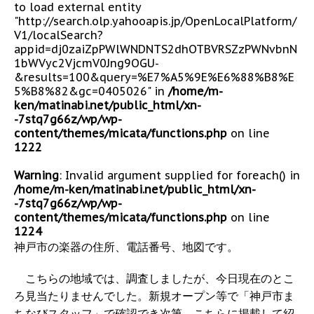
to load external entity
"http://search.olp.yahooapis.jp/OpenLocalPlatform/
V1/localSearch?
appid=dj0zaiZpPWlWNDNTS2dhOTBVRSZzPWNvbnN
1bWVyc2VjcmV0Jng9OGU-
&results=100&query=%E7%A5%9E%E6%88%B8%E
5%B8%82&gc=0405026" in
/home/m-
ken/matinabi.net/public_html/xn-
-7stq7g66z/wp/wp-
content/themes/micata/functions.php
on line
1222
Warning
: Invalid argument supplied for foreach() in
/home/m-ken/matinabi.net/public_html/xn-
-7stq7g66z/wp/wp-
content/themes/micata/functions.php
on line
1224
神戸市の楽器の住所、電話番号、地図です。
こちらの地域では、調査しましたが、今日現在のとこ
ろ見当たりませんでした。新規オープン等で「神戸市ま
ちなびスタッフ」で確認でき次第、こちらに掲載して紹