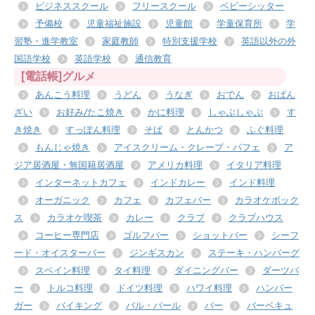
ビジネススクール
フリースクール
ベビーシッター
予備校
児童福祉施設
児童館
学童保育所
学
習塾・進学教室
家庭教師
特別支援学校
英語以外の外
国語学校
英語学校
通信教育
[電話帳]グルメ
あんこう料理
うどん
うなぎ
おでん
おばん
ざい
お好み/たこ焼き
かに料理
しゃぶしゃぶ
す
き焼き
すっぽん料理
そば
とんかつ
ふぐ料理
もんじゃ焼き
アイスクリーム・クレープ・パフェ
ア
ジア居酒屋・無国籍居酒屋
アメリカ料理
イタリア料理
インターネットカフェ
インドカレー
インド料理
オーガニック
カフェ
カフェバー
カラオケボック
ス
カラオケ喫茶
カレー
クラブ
クラブハウス
コーヒー専門店
ゴルフバー
ショットバー
シーフ
ード・オイスターバー
ジンギスカン
ステーキ・ハンバーグ
スペイン料理
タイ料理
ダイニングバー
ダーツバ
ー
トルコ料理
ドイツ料理
ハワイ料理
ハンバー
ガー
バイキング
バル・バール
バー
バーベキュ