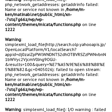
php_network_getaddresses: getaddrinfo failed:
Name or service not known in
/home/m-
ken/matinabi.net/public_html/xn-
-7stq7g66z/wp/wp-
content/themes/micata/functions.php
on line
1222
Warning
:
simplexml_load_file(http://search.olp.yahooapis.jp/
OpenLocalPlatform/V1/localSearch?
appid=dj0zaiZpPWlWNDNTS2dhOTBVRSZzPWNvbnN
1bWVyc2VjcmV0Jng9OGU-
&results=100&query=%E7%A5%9E%E6%88%B8%E
5%B8%82&gc=0405026): failed to open stream:
php_network_getaddresses: getaddrinfo failed:
Name or service not known in
/home/m-
ken/matinabi.net/public_html/xn-
-7stq7g66z/wp/wp-
content/themes/micata/functions.php
on line
1222
Warning
: simplexml_load_file(): I/O warning : failed