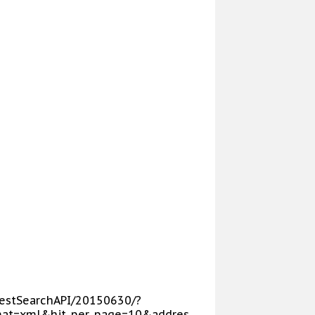
p/RestSearchAPI/20150630/?
at=xml&hit_per_page=10&addres