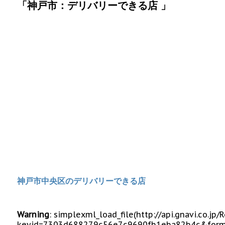
「神戸市：デリバリーできる店 」
神戸市中央区のデリバリーできる店
Warning
: simplexml_load_file(http://api.gnavi.co.j
keyid=7303d688279c56e7c9690fb1eba82b4c&form