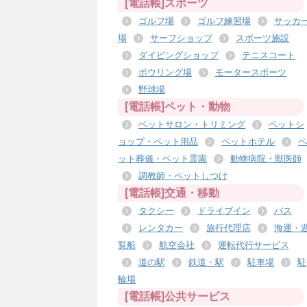
[電話帳]スポーツ
ゴルフ場
ゴルフ練習場
サッカ
場
サーフショップ
スポーツ施設
ダイビングショップ
テニスコート
ボウリング場
モータースポーツ
野球場
[電話帳]ペット・動物
ペットサロン・トリミング
ペットシ
ョップ・ペット用品
ペットホテル
ペ
ット葬儀・ペット霊園
動物病院・獣医師
調教師・ペットしつけ
[電話帳]交通・移動
タクシー
ドライブイン
バス
レンタカー
旅行代理店
海運・
覧船
航空会社
運転代行サービス
道の駅
鉄道・駅
駐車場
駐
輪場
[電話帳]公共サービス