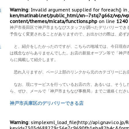
Warning
: Invalid argument supplied for foreach() in
消
ken/matinabi.net/public_html/xn--7stq7g66z/wp/wp
content/themes/micata/functions.php
on line
1240
神戸市長田区で神戸市まちなびスタッフが調べたデリバリーでき
予告なく変更されることがありますので、お出かけの際は、必ず
と、紹介をしたかったのですが、こちらの地域では、今日現在
祉
は残念ながらありませんでした。お店の新規オープン等で「神戸
らに掲載して紹介します。
恐れ入りますが、ページ上部のリンクから元のカテゴリーにお
なお、現にサービスを行っているお店の方、あるいは、そうし
ら、ぜひ、メールで「神戸市まちなび事務局」までご連絡くださ
神戸市兵庫区のデリバリーできる店
Warning
: simplexml_load_file(http://api.gnavi.co.j
keyid=7303d688279c56e7c9690fb1eba82b4c&form