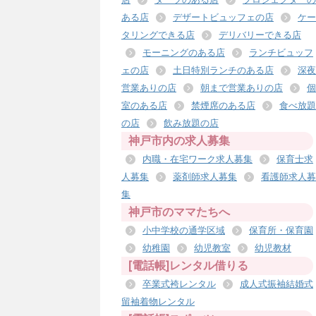
ある店
デザートビュッフェの店
ケー
タリングできる店
デリバリーできる店
モーニングのある店
ランチビュッフ
ェの店
土日特別ランチのある店
深夜
営業ありの店
朝まで営業ありの店
個
室のある店
禁煙席のある店
食べ放題
の店
飲み放題の店
神戸市内の求人募集
内職・在宅ワーク求人募集
保育士求
人募集
薬剤師求人募集
看護師求人募
集
神戸市のママたちへ
小中学校の通学区域
保育所・保育園
幼稚園
幼児教室
幼児教材
[電話帳]レンタル借りる
卒業式袴レンタル
成人式振袖結婚式
留袖着物レンタル