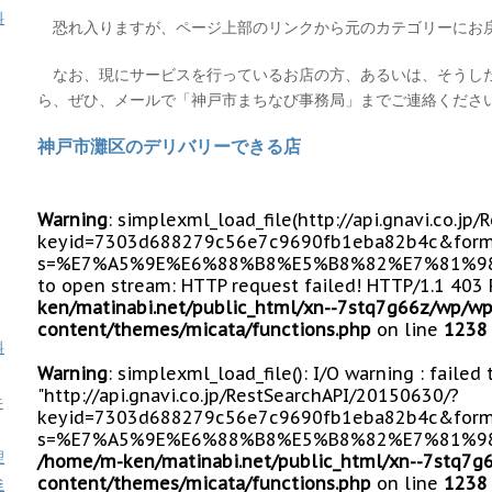
料
恐れ入りますが、ページ上部のリンクから元のカテゴリーにお
なお、現にサービスを行っているお店の方、あるいは、そうし
ら、ぜひ、メールで「神戸市まちなび事務局」までご連絡くださ
神戸市灘区のデリバリーできる店
Warning
: simplexml_load_file(http://api.gnavi.co.j
keyid=7303d688279c56e7c9690fb1eba82b4c&form
s=%E7%A5%9E%E6%88%B8%E5%B8%82%E7%81%98%E5
to open stream: HTTP request failed! HTTP/1.1 403
ken/matinabi.net/public_html/xn--7stq7g66z/wp/wp
content/themes/micata/functions.php
on line
1238
料
Warning
: simplexml_load_file(): I/O warning : failed
"http://api.gnavi.co.jp/RestSearchAPI/20150630/?
牛
keyid=7303d688279c56e7c9690fb1eba82b4c&form
s=%E7%A5%9E%E6%88%B8%E5%B8%82%E7%81%98%E
理
/home/m-ken/matinabi.net/public_html/xn--7stq7g
content/themes/micata/functions.php
on line
1238
釜