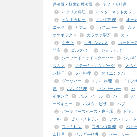
居酒屋・無国籍居酒屋
アメリカ料理
イタリア料理
インターネットカフェ
インドカレー
インド料理
オー
ニック
カフェ
カフェバー
カラ
オケボックス
カラオケ喫茶
カレー
クラブ
クラブハウス
コーヒー
門店
ゴルフバー
ショットバー
シーフード・オイスターバー
ジンギ
スカン
ステーキ・ハンバーグ
スペイ
ン料理
タイ料理
ダイニングバー
ダーツバー
トルコ料理
ドイツ
理
ハワイ料理
ハンバーガー
バ
イキング
バル・バール
バー
バ
ーベキュー
パスタ・ピザ
パブ
パーティースペース・宴会場
ビアホ
ール
ビアレストラン
ファストフード
ファミレス
フランス料理
ベト
ム料理
ベルギー料理
ベーカリー