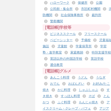
ハローワーク
保健所
公園
公民館・集会所
市区町村機関
防機関
社会保険事務所
裁判所
警察機関
[電話帳]学校等
ビジネススクール
フリースクール
ベビーシッター
予備校
児童福
施設
児童館
学童保育所
学習
塾・進学教室
家庭教師
特別支援学校
英語以外の外国語学校
英語学校
通信教育
[電話帳]グルメ
あんこう料理
うどん
うなぎ
おでん
おばんざい
お好み/たこ
焼き
かに料理
しゃぶしゃぶ
す
き焼き
すっぽん料理
そば
とん
かつ
ふぐ料理
もんじゃ焼き
ア
イスクリーム・クレープ・パフェ
アジア