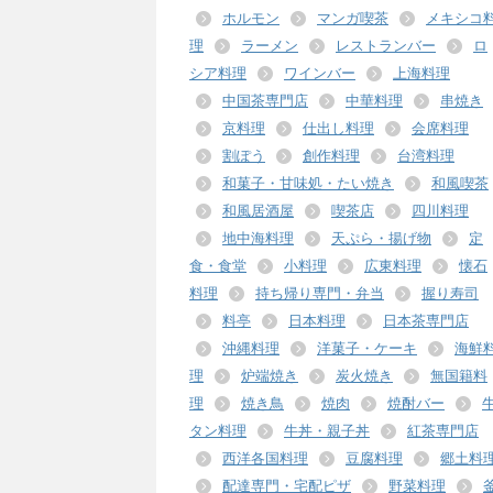
ホルモン
マンガ喫茶
メキシコ
理
ラーメン
レストランバー
ロ
シア料理
ワインバー
上海料理
中国茶専門店
中華料理
串焼き
京料理
仕出し料理
会席料理
割ぽう
創作料理
台湾料理
和菓子・甘味処・たい焼き
和風喫茶
和風居酒屋
喫茶店
四川料理
地中海料理
天ぷら・揚げ物
定
食・食堂
小料理
広東料理
懐石
料理
持ち帰り専門・弁当
握り寿司
料亭
日本料理
日本茶専門店
沖縄料理
洋菓子・ケーキ
海鮮
理
炉端焼き
炭火焼き
無国籍料
理
焼き鳥
焼肉
焼酎バー
タン料理
牛丼・親子丼
紅茶専門店
西洋各国料理
豆腐料理
郷土料
配達専門・宅配ピザ
野菜料理