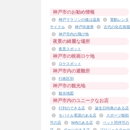
神戸市のお勧め情報
神戸マラソンの後は温泉
電動レンタ
サイクル
神戸街遊券
古代の化石発掘
神戸市内の飛び地
夜景の綺麗な場所
夜景スポット
神戸市の映画ロケ地
ロケスポット
神戸市内の避難所
行政区別
神戸市の観光地
観光地図
神戸市内のユニークなお店
行列のできる店
誕生日特典のある店
モバイル電源のある店
スポーツ観戦
可の店
Wifiのある店
ペット同伴可の
店
ダーツのある店
プロジェクターの