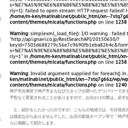
s=%E7%A5%9E%E6%88%B8%E5%B8%82%E5%85%B5
rly=1): failed to open stream: HTTP request failed!
/home/m-ken/matinabi.net/public_html/xn--7stq7g
ガ
content/themes/micata/functions.php
on line
1238
Warning
: simplexml_load_file(): I/O warning : failed
"http://api.gnavi.co.jp/RestSearchAPI/20150630/?
専
keyid=7303d688279c56e7c9690fb1eba82b4c&form
s=%E7%A5%9E%E6%88%B8%E5%B8%82%E5%85%B5
rly=1" in
/home/m-ken/matinabi.net/public_html/xn
content/themes/micata/functions.php
on line
1238
Warning
: Invalid argument supplied for foreach() in
料
ken/matinabi.net/public_html/xn--7stq7g66z/wp/wp
content/themes/micata/functions.php
on line
1240
神戸市兵庫区で神戸市まちなびスタッフが調べたデリバリーでき
予告なく変更されることがありますので、お出かけの際は、必ず
と、紹介をしたかったのですが、こちらの地域では、今日現在
は残念ながらありませんでした。お店の新規オープン等で「神戸
ナ
らに掲載して紹介します。