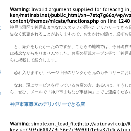
Warning
: Invalid argument supplied for foreach() in
ken/matinabi.net/public_html/xn--7stq7g66z/wp/wp
content/themes/micata/functions.php
on line
1240
神戸市灘区で神戸市まちなびスタッフが調べたデリバリーできる
イ
告なく変更されることがありますので、お出かけの際は、必ずお
と、紹介をしたかったのですが、こちらの地域では、今日現在
は残念ながらありませんでした。お店の新規オープン等で「神戸
らに掲載して紹介します。
形
恐れ入りますが、ページ上部のリンクから元のカテゴリーにお
なお、現にサービスを行っているお店の方、あるいは、そうし
ら、ぜひ、メールで「神戸市まちなび事務局」までご連絡くださ
歯
神戸市東灘区のデリバリーできる店
Warning
: simplexml_load_file(http://api.gnavi.co.j
keyid=7303d688279c56e7c9690fb1eba82b4c&form