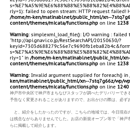
s=%E7%A5%9E%E6%88%B8%E5%B8%82%E4%B8%AD
rly=1): failed to open stream: HTTP request failed!
/home/m-ken/matinabi.net/public_html/xn--7stq7g
content/themes/micata/functions.php
on line
1238
Warning
: simplexml_load_file(): I/O warning : failed
"http://api.gnavi.co.jp/RestSearchAPI/20150630/?
keyid=7303d688279c56e7c9690fb1eba82b4c&form
s=%E7%A5%9E%E6%88%B8%E5%B8%82%E4%B8%AD
rly=1" in
/home/m-ken/matinabi.net/public_html/xn
content/themes/micata/functions.php
on line
1238
Warning
: Invalid argument supplied for foreach() in
ken/matinabi.net/public_html/xn--7stq7g66z/wp/wp
content/themes/micata/functions.php
on line
1240
神戸市中央区で神戸市まちなびスタッフが調べたデリバリーでき
予告なく変更されることがありますので、お出かけの際は、必ず
と、紹介をしたかったのですが、こちらの地域では、今日現在
は残念ながらありませんでした。お店の新規オープン等で「神戸
らに掲載して紹介します。