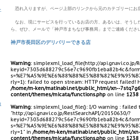
恐れ入りますが、ページ上部のリンクから元のカテゴリーにお
ー
なお、現にサービスを行っているお店の方、あるいは、そうし
ら、ぜひ、メールで「神戸市まちなび事務局」までご連絡くださ
神戸市長田区のデリバリーできる店
Warning
: simplexml_load_file(http://api.gnavi.co.j
keyid=7303d688279c56e7c9690fb1eba82b4c&form
s=%E7%A5%9E%E6%88%B8%E5%B8%82%E9%95%B7
rly=1): failed to open stream: HTTP request failed!
/home/m-ken/matinabi.net/public_html/xn--7stq7g
content/themes/micata/functions.php
on line
1238
遊
Warning
: simplexml_load_file(): I/O warning : failed
"http://api.gnavi.co.jp/RestSearchAPI/20150630/?
keyid=7303d688279c56e7c9690fb1eba82b4c&form
s=%E7%A5%9E%E6%88%B8%E5%B8%82%E9%95%B7
rly=1" in
/home/m-ken/matinabi.net/public_html/xn
content/themes/micata/functions.php
on line
1238