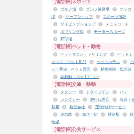
[電話帳]スポーツ
ゴルフ場
ゴルフ練習場
サッカ
場
サーフショップ
スポーツ施設
ダイビングショップ
テニスコート
ボウリング場
モータースポーツ
野球場
[電話帳]ペット・動物
ペットサロン・トリミング
ペットシ
ョップ・ペット用品
ペットホテル
ペ
ット葬儀・ペット霊園
動物病院・獣医師
調教師・ペットしつけ
[電話帳]交通・移動
タクシー
ドライブイン
バス
レンタカー
旅行代理店
海運・
覧船
航空会社
運転代行サービス
道の駅
鉄道・駅
駐車場
駐
輪場
[電話帳]公共サービス