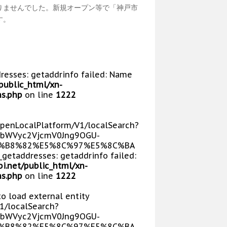
りませんでした。新規オープン等で「神戸市
す。
dresses: getaddrinfo failed: Name
public_html/xn-
s.php
on line
1222
/OpenLocalPlatform/V1/localSearch?
bWVyc2VjcmV0Jng9OGU-
E5%B8%82%E5%8C%97%E5%8C%BA
getaddresses: getaddrinfo failed:
i.net/public_html/xn-
s.php
on line
1222
 to load external entity
V1/localSearch?
bWVyc2VjcmV0Jng9OGU-
E5%B8%82%E5%8C%97%E5%8C%BA