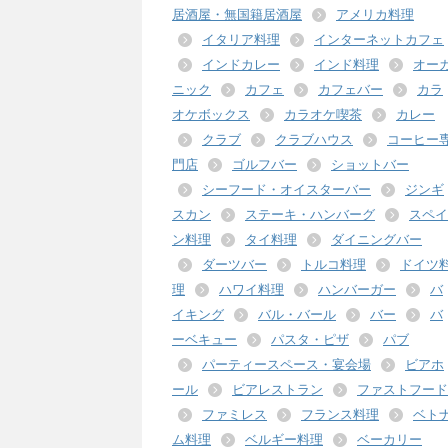
居酒屋・無国籍居酒屋
アメリカ料理
イタリア料理
インターネットカフェ
インドカレー
インド料理
オー
ニック
カフェ
カフェバー
カラ
オケボックス
カラオケ喫茶
カレー
クラブ
クラブハウス
コーヒー
門店
ゴルフバー
ショットバー
シーフード・オイスターバー
ジンギ
スカン
ステーキ・ハンバーグ
スペイ
ン料理
タイ料理
ダイニングバー
ダーツバー
トルコ料理
ドイツ
理
ハワイ料理
ハンバーガー
バ
イキング
バル・バール
バー
バ
ーベキュー
パスタ・ピザ
パブ
パーティースペース・宴会場
ビアホ
ール
ビアレストラン
ファストフード
ファミレス
フランス料理
ベト
ム料理
ベルギー料理
ベーカリー