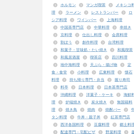
ホルモン
マンガ喫茶
メキシコ
理
ラーメン
レストランバー
ロ
シア料理
ワインバー
上海料理
中国茶専門店
中華料理
串焼き
京料理
仕出し料理
会席料理
割ぽう
創作料理
台湾料理
和菓子・甘味処・たい焼き
和風喫茶
和風居酒屋
喫茶店
四川料理
地中海料理
天ぷら・揚げ物
定
食・食堂
小料理
広東料理
懐石
料理
持ち帰り専門・弁当
握り寿司
料亭
日本料理
日本茶専門店
沖縄料理
洋菓子・ケーキ
海鮮
理
炉端焼き
炭火焼き
無国籍料
理
焼き鳥
焼肉
焼酎バー
タン料理
牛丼・親子丼
紅茶専門店
西洋各国料理
豆腐料理
郷土料
配達専門・宅配ピザ
野菜料理