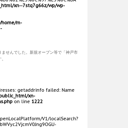
_html/xn--7stq7g66z/wp/wp-
/home/m-
-
りませんでした。新規オープン等で「神戸市
す。
dresses: getaddrinfo failed: Name
public_html/xn-
s.php
on line
1222
/OpenLocalPlatform/V1/localSearch?
bWVyc2VjcmV0Jng9OGU-