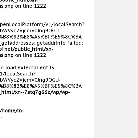
s.php
on line
1222
/OpenLocalPlatform/V1/localSearch?
bWVyc2VjcmV0Jng9OGU-
5%B8%82%E8%A5%BF%E5%8C%BA
getaddresses: getaddrinfo failed:
i.net/public_html/xn-
s.php
on line
1222
 to load external entity
V1/localSearch?
bWVyc2VjcmV0Jng9OGU-
5%B8%82%E8%A5%BF%E5%8C%BA
_html/xn--7stq7g66z/wp/wp-
/home/m-
-