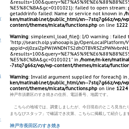
&results=100&query=%E7%A5%9E%E6%88%B8%
%E5%8C%BA&gc=0101021): failed to open stream: 
getaddrinfo failed: Name or service not known in
/
ガ
ken/matinabi.net/public_html/xn--7stq7g66z/wp/wp
content/themes/micata/functions.php
on line
1222
Warning
: simplexml_load_file(): I/O warning : failed
専
"http://search.olp.yahooapis.jp/OpenLocalPlatform/
appid=dj0zaiZpPWlWNDNTS2dhOTBVRSZzPWNvbnN1
&results=100&query=%E7%A5%9E%E6%88%B8%
%E5%8C%BA&gc=0101021" in
/home/m-ken/matinab
-7stq7g66z/wp/wp-content/themes/micata/function
料
Warning
: Invalid argument supplied for foreach() in
ken/matinabi.net/public_html/xn--7stq7g66z/wp/wp
content/themes/micata/functions.php
on line
1224
神戸市須磨区のすき焼きの住所、電話番号、地図です。
こちらの地域では、調査しましたが、今日現在のところ見当た
まちなびスタッフ」で確認でき次第、こちらに掲載して紹介しま
ナ
神戸市長田区のすき焼き