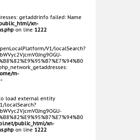
dresses: getaddrinfo failed: Name
public_html/xn-
s.php
on line
1222
/OpenLocalPlatform/V1/localSearch?
bWVyc2VjcmV0Jng9OGU-
E5%B8%82%E9%95%B7%E7%94%B0
php_network_getaddresses:
home/m-
-
 to load external entity
V1/localSearch?
bWVyc2VjcmV0Jng9OGU-
E5%B8%82%E9%95%B7%E7%94%B0
i.net/public_html/xn-
s.php
on line
1222