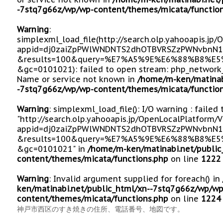
-7stq7g66z/wp/wp-content/themes/micata/function
Warning
:
simplexml_load_file(http://search.olp.yahooapis.jp
appid=dj0zaiZpPWlWNDNTS2dhOTBVRSZzPWNvbnN1
&results=100&query=%E7%A5%9E%E6%88%B8%E
&gc=0101021): failed to open stream: php_network_
Name or service not known in
/home/m-ken/matinab
-7stq7g66z/wp/wp-content/themes/micata/function
Warning
: simplexml_load_file(): I/O warning : failed
"http://search.olp.yahooapis.jp/OpenLocalPlatform/
appid=dj0zaiZpPWlWNDNTS2dhOTBVRSZzPWNvbnN1
&results=100&query=%E7%A5%9E%E6%88%B8%E
&gc=0101021" in
/home/m-ken/matinabi.net/public
content/themes/micata/functions.php
on line
1222
Warning
: Invalid argument supplied for foreach() in
ken/matinabi.net/public_html/xn--7stq7g66z/wp/wp
content/themes/micata/functions.php
on line
1224
神戸市西区のすき焼きの住所、電話番号、地図です。