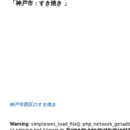
「神戸市：すき焼き 」
神戸市西区のすき焼き
Warning
: simplexml_load_file(): php_network_getad
or service not known in
/home/m-ken/matinabi.net/