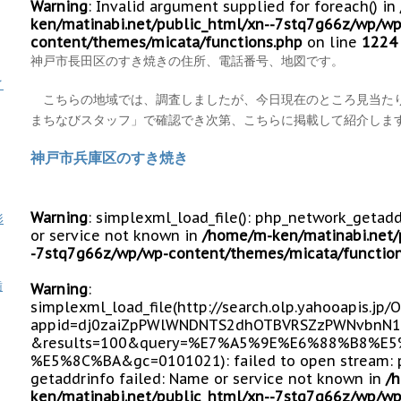
Warning
: Invalid argument supplied for foreach() in
ken/matinabi.net/public_html/xn--7stq7g66z/wp/wp
content/themes/micata/functions.php
on line
1224
神戸市長田区のすき焼きの住所、電話番号、地図です。
イ
こちらの地域では、調査しましたが、今日現在のところ見当た
まちなびスタッフ」で確認でき次第、こちらに掲載して紹介しま
神戸市兵庫区のすき焼き
Warning
: simplexml_load_file(): php_network_getad
形
or service not known in
/home/m-ken/matinabi.net/
-7stq7g66z/wp/wp-content/themes/micata/function
歯
Warning
:
simplexml_load_file(http://search.olp.yahooapis.jp
appid=dj0zaiZpPWlWNDNTS2dhOTBVRSZzPWNvbnN1
&results=100&query=%E7%A5%9E%E6%88%B8%
%E5%8C%BA&gc=0101021): failed to open stream: 
getaddrinfo failed: Name or service not known in
/
ken/matinabi.net/public_html/xn--7stq7g66z/wp/wp