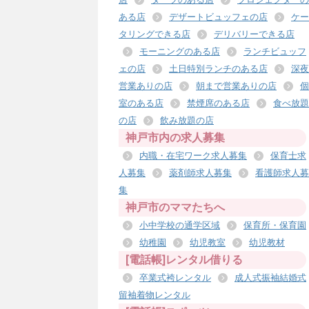
ある店
デザートビュッフェの店
ケー
タリングできる店
デリバリーできる店
モーニングのある店
ランチビュッフ
ェの店
土日特別ランチのある店
深夜
営業ありの店
朝まで営業ありの店
個
室のある店
禁煙席のある店
食べ放題
の店
飲み放題の店
神戸市内の求人募集
内職・在宅ワーク求人募集
保育士求
人募集
薬剤師求人募集
看護師求人募
集
神戸市のママたちへ
小中学校の通学区域
保育所・保育園
幼稚園
幼児教室
幼児教材
[電話帳]レンタル借りる
卒業式袴レンタル
成人式振袖結婚式
留袖着物レンタル