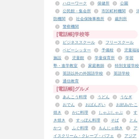
ハローワーク
保健所
公園
公民館・集会所
市区町村機関
防機関
社会保険事務所
裁判所
警察機関
[電話帳]学校等
ビジネススクール
フリースクール
ベビーシッター
予備校
児童福
施設
児童館
学童保育所
学習
塾・進学教室
家庭教師
特別支援学校
英語以外の外国語学校
英語学校
通信教育
[電話帳]グルメ
あんこう料理
うどん
うなぎ
おでん
おばんざい
お好み/たこ
焼き
かに料理
しゃぶしゃぶ
す
き焼き
すっぽん料理
そば
とん
かつ
ふぐ料理
もんじゃ焼き
ア
イスクリーム・クレープ・パフェ
アジア