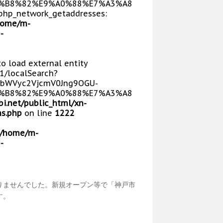
E5%B8%82%E9%A0%88%E7%A3%A8
php_network_getaddresses:
home/m-
-
 to load external entity
V1/localSearch?
bWVyc2VjcmV0Jng9OGU-
E5%B8%82%E9%A0%88%E7%A3%A8
i.net/public_html/xn-
s.php
on line
1222
/home/m-
-
りませんでした。新規オープン等で「神戸市
す。