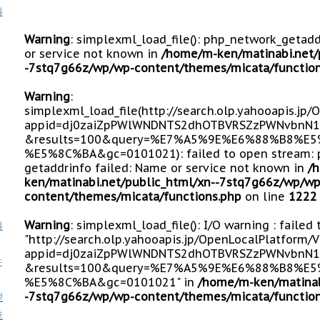
料
Warning
: simplexml_load_file(): php_network_getad
or service not known in
/home/m-ken/matinabi.net/
-7stq7g66z/wp/wp-content/themes/micata/function
Warning
:
simplexml_load_file(http://search.olp.yahooapis.jp
appid=dj0zaiZpPWlWNDNTS2dhOTBVRSZzPWNvbnN1
&results=100&query=%E7%A5%9E%E6%88%B8%
%E5%8C%BA&gc=0101021): failed to open stream: 
getaddrinfo failed: Name or service not known in
/
ken/matinabi.net/public_html/xn--7stq7g66z/wp/wp
content/themes/micata/functions.php
on line
1222
Warning
: simplexml_load_file(): I/O warning : failed
料
"http://search.olp.yahooapis.jp/OpenLocalPlatform/
appid=dj0zaiZpPWlWNDNTS2dhOTBVRSZzPWNvbnN1
牛
&results=100&query=%E7%A5%9E%E6%88%B8%
%E5%8C%BA&gc=0101021" in
/home/m-ken/matinab
-7stq7g66z/wp/wp-content/themes/micata/function
理
釜