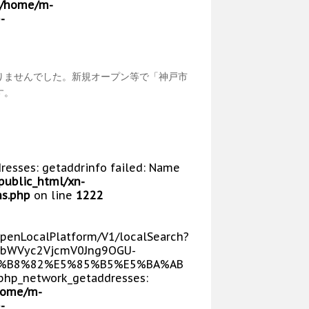
/home/m-
-
りませんでした。新規オープン等で「神戸市
す。
dresses: getaddrinfo failed: Name
public_html/xn-
s.php
on line
1222
/OpenLocalPlatform/V1/localSearch?
bWVyc2VjcmV0Jng9OGU-
E5%B8%82%E5%85%B5%E5%BA%AB
php_network_getaddresses:
home/m-
-