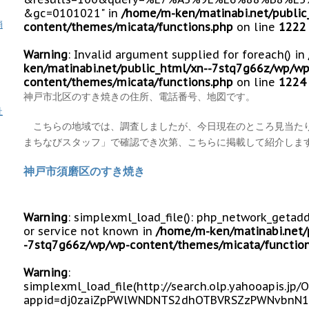
&gc=0101021" in
/home/m-ken/matinabi.net/public
消
content/themes/micata/functions.php
on line
1222
Warning
: Invalid argument supplied for foreach() in
ken/matinabi.net/public_html/xn--7stq7g66z/wp/wp
content/themes/micata/functions.php
on line
1224
神戸市北区のすき焼きの住所、電話番号、地図です。
祉
こちらの地域では、調査しましたが、今日現在のところ見当た
まちなびスタッフ」で確認でき次第、こちらに掲載して紹介しま
神戸市須磨区のすき焼き
Warning
: simplexml_load_file(): php_network_getad
or service not known in
/home/m-ken/matinabi.net/
-7stq7g66z/wp/wp-content/themes/micata/function
Warning
:
simplexml_load_file(http://search.olp.yahooapis.jp
appid=dj0zaiZpPWlWNDNTS2dhOTBVRSZzPWNvbnN1