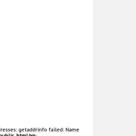
dresses: getaddrinfo failed: Name
public_html/xn-