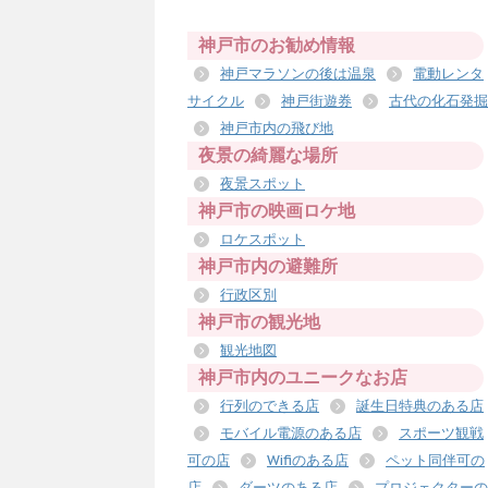
神戸市のお勧め情報
神戸マラソンの後は温泉
電動レンタ
サイクル
神戸街遊券
古代の化石発掘
神戸市内の飛び地
夜景の綺麗な場所
夜景スポット
神戸市の映画ロケ地
ロケスポット
神戸市内の避難所
行政区別
神戸市の観光地
観光地図
神戸市内のユニークなお店
行列のできる店
誕生日特典のある店
モバイル電源のある店
スポーツ観戦
可の店
Wifiのある店
ペット同伴可の
店
ダーツのある店
プロジェクターの