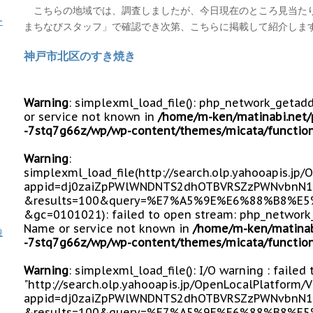
こちらの地域では、調査しましたが、今日現在のところ見当た
ー
まちなびスタッフ」で確認でき次第、こちらに掲載して紹介しま
神戸市北区のすき焼き
Warning
: simplexml_load_file(): php_network_getad
or service not known in
/home/m-ken/matinabi.net/
-7stq7g66z/wp/wp-content/themes/micata/function
Warning
:
simplexml_load_file(http://search.olp.yahooapis.jp
appid=dj0zaiZpPWlWNDNTS2dhOTBVRSZzPWNvbnN1
&results=100&query=%E7%A5%9E%E6%88%B8%
&gc=0101021): failed to open stream: php_network_
Name or service not known in
/home/m-ken/matinab
遊
-7stq7g66z/wp/wp-content/themes/micata/function
Warning
: simplexml_load_file(): I/O warning : failed
"http://search.olp.yahooapis.jp/OpenLocalPlatform/
appid=dj0zaiZpPWlWNDNTS2dhOTBVRSZzPWNvbnN1
&results=100&query=%E7%A5%9E%E6%88%B8%