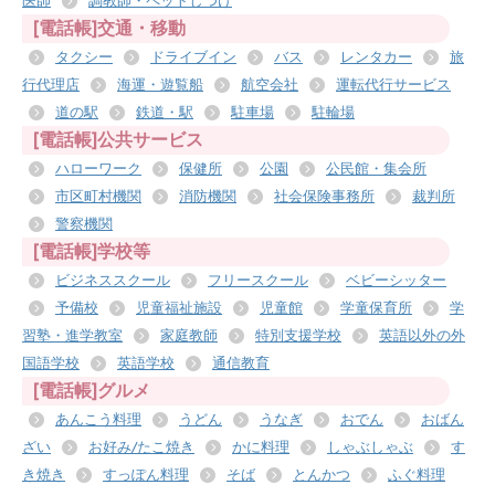
医師
調教師・ペットしつけ
[電話帳]交通・移動
タクシー
ドライブイン
バス
レンタカー
旅
行代理店
海運・遊覧船
航空会社
運転代行サービス
道の駅
鉄道・駅
駐車場
駐輪場
[電話帳]公共サービス
ハローワーク
保健所
公園
公民館・集会所
市区町村機関
消防機関
社会保険事務所
裁判所
警察機関
[電話帳]学校等
ビジネススクール
フリースクール
ベビーシッター
予備校
児童福祉施設
児童館
学童保育所
学
習塾・進学教室
家庭教師
特別支援学校
英語以外の外
国語学校
英語学校
通信教育
[電話帳]グルメ
あんこう料理
うどん
うなぎ
おでん
おばん
ざい
お好み/たこ焼き
かに料理
しゃぶしゃぶ
す
き焼き
すっぽん料理
そば
とんかつ
ふぐ料理