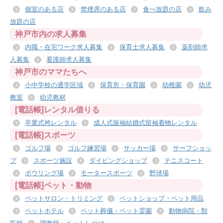
個室のある店
禁煙席のある店
食べ放題の店
飲み
放題の店
神戸市内の求人募集
内職・在宅ワーク求人募集
保育士求人募集
薬剤師求
人募集
看護師求人募集
神戸市のママたちへ
小中学校の通学区域
保育所・保育園
幼稚園
幼児
教室
幼児教材
[電話帳]レンタル借りる
卒業式袴レンタル
成人式振袖結婚式留袖着物レンタル
[電話帳]スポーツ
ゴルフ場
ゴルフ練習場
サッカー場
サーフショッ
プ
スポーツ施設
ダイビングショップ
テニスコート
ボウリング場
モータースポーツ
野球場
[電話帳]ペット・動物
ペットサロン・トリミング
ペットショップ・ペット用品
ペットホテル
ペット葬儀・ペット霊園
動物病院・獣