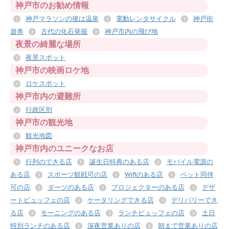
神戸市のお勧め情報
神戸マラソンの後は温泉
電動レンタサイクル
神戸街
遊券
古代の化石発掘
神戸市内の飛び地
夜景の綺麗な場所
夜景スポット
神戸市の映画ロケ地
ロケスポット
神戸市内の避難所
行政区別
神戸市の観光地
観光地図
神戸市内のユニークなお店
行列のできる店
誕生日特典のある店
モバイル電源の
ある店
スポーツ観戦可の店
Wifiのある店
ペット同伴
可の店
ダーツのある店
プロジェクターのある店
デザ
ートビュッフェの店
ケータリングできる店
デリバリーでき
る店
モーニングのある店
ランチビュッフェの店
土日
特別ランチのある店
深夜営業ありの店
朝まで営業ありの店