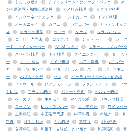
もんじゃ焼き
アイスクリーム・クレープ・パフェ
ア
ジア居酒屋・無国籍居酒屋
アメリカ料理
イタリア料理
インターネットカフェ
インドカレー
インド料理
オーガニック
カフェ
カフェバー
カラオケボック
ス
カラオケ喫茶
カレー
クラブ
クラブハウス
コーヒー専門店
ゴルフバー
ショットバー
シーフ
ード・オイスターバー
ジンギスカン
ステーキ・ハンバーグ
スペイン料理
タイ料理
ダイニングバー
ダーツバ
ー
トルコ料理
ドイツ料理
ハワイ料理
ハンバー
ガー
バイキング
バル・バール
バー
バーベキュ
ー
パスタ・ピザ
パブ
パーティースペース・宴会場
ビアホール
ビアレストラン
ファストフード
ファ
ミレス
フランス料理
ベトナム料理
ベルギー料理
ベーカリー
ホルモン
マンガ喫茶
メキシコ料理
ラーメン
レストランバー
ロシア料理
ワインバー
上海料理
中国茶専門店
中華料理
串焼き
京
料理
仕出し料理
会席料理
割ぽう
創作料理
台湾料理
和菓子・甘味処・たい焼き
和風喫茶
和