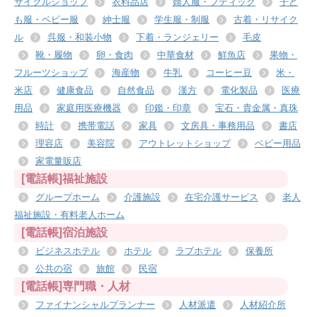
サイクルショップ
衣料品店
婦人服・ブティック
子ど
も服・ベビー服
紳士服
学生服・制服
古着・リサイク
ル
呉服・和装小物
下着・ランジェリー
毛皮
靴・履物
卵・食肉
中華食材
鮮魚店
果物・
フルーツショップ
海産物
牛乳
コーヒー豆
米・
米店
健康食品
自然食品
漢方
電化製品
医療
用品
家庭用医療機器
印鑑・印章
宝石・貴金属・真珠
時計
携帯電話
家具
文房具・事務用品
書店
理容店
美容院
アウトレットショップ
ベビー用品
家電量販店
[電話帳]福祉施設
グループホーム
介護施設
在宅介護サービス
老人
福祉施設・有料老人ホーム
[電話帳]宿泊施設
ビジネスホテル
ホテル
ラブホテル
保養所
公共の宿
旅館
民宿
[電話帳]専門職・人材
ファイナンシャルプランナー
人材派遣
人材紹介所