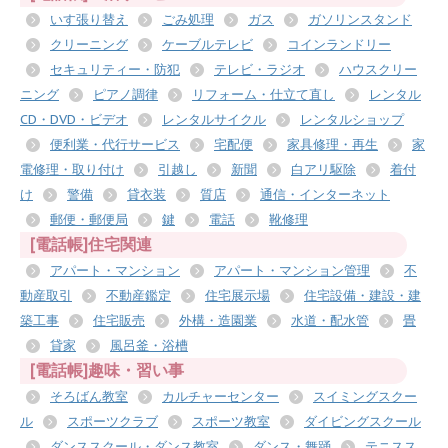
いす張り替え
ごみ処理
ガス
ガソリンスタンド
クリーニング
ケーブルテレビ
コインランドリー
セキュリティー・防犯
テレビ・ラジオ
ハウスクリー
ニング
ピアノ調律
リフォーム・仕立て直し
レンタル
CD・DVD・ビデオ
レンタルサイクル
レンタルショップ
便利業・代行サービス
宅配便
家具修理・再生
家
電修理・取り付け
引越し
新聞
白アリ駆除
着付
け
警備
貸衣装
質店
通信・インターネット
郵便・郵便局
鍵
電話
靴修理
[電話帳]住宅関連
アパート・マンション
アパート・マンション管理
不
動産取引
不動産鑑定
住宅展示場
住宅設備・建設・建
築工事
住宅販売
外構・造園業
水道・配水管
畳
貸家
風呂釜・浴槽
[電話帳]趣味・習い事
そろばん教室
カルチャーセンター
スイミングスクー
ル
スポーツクラブ
スポーツ教室
ダイビングスクール
ダンススクール・ダンス教室
ダンス・舞踊
テニスス