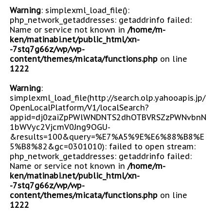
Warning
: simplexml_load_file():
php_network_getaddresses: getaddrinfo failed:
Name or service not known in
/home/m-
ken/matinabi.net/public_html/xn-
-7stq7g66z/wp/wp-
content/themes/micata/functions.php
on line
1222
Warning
:
simplexml_load_file(http://search.olp.yahooapis.jp/
OpenLocalPlatform/V1/localSearch?
appid=dj0zaiZpPWlWNDNTS2dhOTBVRSZzPWNvbnN
1bWVyc2VjcmV0Jng9OGU-
&results=100&query=%E7%A5%9E%E6%88%B8%E
5%B8%82&gc=0301010): failed to open stream:
php_network_getaddresses: getaddrinfo failed:
Name or service not known in
/home/m-
ken/matinabi.net/public_html/xn-
-7stq7g66z/wp/wp-
content/themes/micata/functions.php
on line
1222