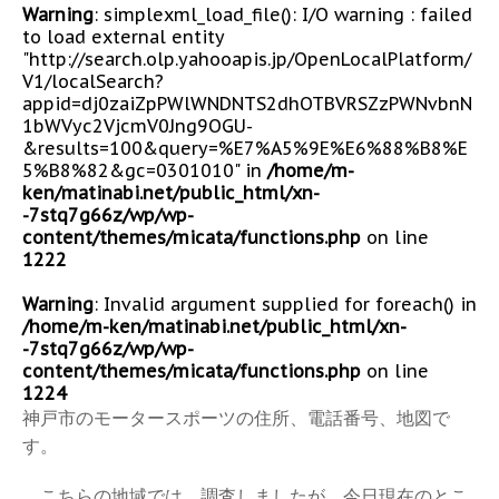
Warning
: simplexml_load_file(): I/O warning : failed
to load external entity
"http://search.olp.yahooapis.jp/OpenLocalPlatform/
V1/localSearch?
appid=dj0zaiZpPWlWNDNTS2dhOTBVRSZzPWNvbnN
1bWVyc2VjcmV0Jng9OGU-
&results=100&query=%E7%A5%9E%E6%88%B8%E
5%B8%82&gc=0301010" in
/home/m-
ken/matinabi.net/public_html/xn-
-7stq7g66z/wp/wp-
content/themes/micata/functions.php
on line
1222
Warning
: Invalid argument supplied for foreach() in
/home/m-ken/matinabi.net/public_html/xn-
-7stq7g66z/wp/wp-
content/themes/micata/functions.php
on line
1224
神戸市のモータースポーツの住所、電話番号、地図で
す。
こちらの地域では、調査しましたが、今日現在のとこ