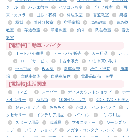
クール
バレエ教室
パソコン教室
ピアノ教室
写
真・カメラ
囲碁・将棋
料理教室
書道教室
楽器
模型
着付け教室
空手道場
絵画教室
編み物
教室
茶道教室
華道教室
釣り
陶芸教室
音楽
教室
[電話帳]自動車・バイク
オートバイ修理
オートバイ販売
カー用品
レッカ
ー
ロードサービス
中古車販売
中古車買い取り
中古部品
教習所
新車販売
板金・塗装
洗車
場
自動車整備
自動車解体
電装品販売・修理
[電話帳]生活関連
コンビニ
スーパー
ディスカウントショップ
ホー
ムセンター
商店街
100円ショップ
CD・DVD・ビデオ
金券ショップ
おもちゃ
かばん・ハンドバッグ
ア
クセサリー
インテリア用品
パソコン
ゴルフ用品
スポーツ用品
武道具
マタニティー
ジーンズショ
ップ
フラワーショップ
メガネ・コンタクトレンズ
リ