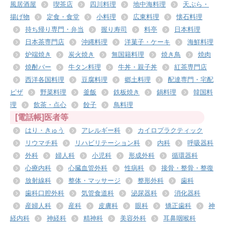
風居酒屋
喫茶店
四川料理
地中海料理
天ぷら・
揚げ物
定食・食堂
小料理
広東料理
懐石料理
持ち帰り専門・弁当
握り寿司
料亭
日本料理
日本茶専門店
沖縄料理
洋菓子・ケーキ
海鮮料理
炉端焼き
炭火焼き
無国籍料理
焼き鳥
焼肉
焼酎バー
牛タン料理
牛丼・親子丼
紅茶専門店
西洋各国料理
豆腐料理
郷土料理
配達専門・宅配
ピザ
野菜料理
釜飯
鉄板焼き
鍋料理
韓国料
理
飲茶・点心
餃子
鳥料理
[電話帳]医者等
はり・きゅう
アレルギー科
カイロプラクティック
リウマチ科
リハビリテーション科
内科
呼吸器科
外科
婦人科
小児科
形成外科
循環器科
心療内科
心臓血管外科
性病科
接骨・整骨・整復
放射線科
整体・マッサージ
整形外科
歯科
歯科口腔外科
気管食道科
泌尿器科
消化器科
産婦人科
産科
皮膚科
眼科
矯正歯科
神
経内科
神経科
精神科
美容外科
耳鼻咽喉科