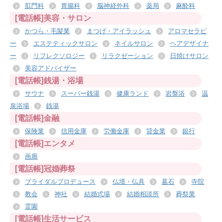
肛門科
胃腸科
脳神経外科
薬局
麻酔科
[電話帳]美容・サロン
かつら・毛髪業
まつげ・アイラッシュ
アロマセラピ
ー
エステティックサロン
ネイルサロン
ヘアデザイナ
ー
リフレクソロジー
リラクゼーション
日焼けサロン
美容アドバイザー
[電話帳]銭湯・浴場
サウナ
スーパー銭湯
健康ランド
岩盤浴
温
泉浴場
銭湯
[電話帳]金融
保険業
信用金庫
労働金庫
貸金業
銀行
[電話帳]エンタメ
画廊
[電話帳]冠婚葬祭
ブライダルプロデュース
仏壇・仏具
墓石
寺院
教会
神社
結婚式場
結婚相談所
葬祭業
霊園
[電話帳]生活サービス