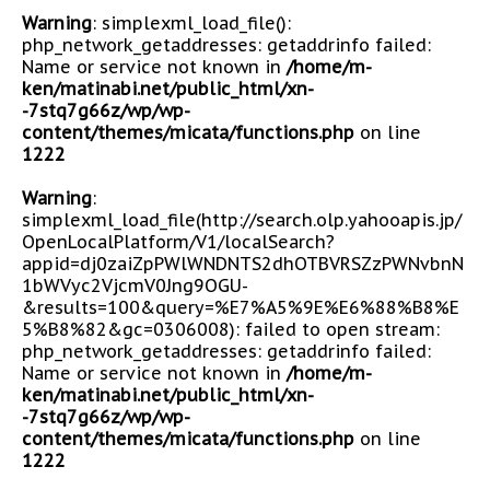
Warning
: simplexml_load_file():
php_network_getaddresses: getaddrinfo failed:
Name or service not known in
/home/m-
ken/matinabi.net/public_html/xn-
-7stq7g66z/wp/wp-
content/themes/micata/functions.php
on line
1222
Warning
:
simplexml_load_file(http://search.olp.yahooapis.jp/
OpenLocalPlatform/V1/localSearch?
appid=dj0zaiZpPWlWNDNTS2dhOTBVRSZzPWNvbnN
1bWVyc2VjcmV0Jng9OGU-
&results=100&query=%E7%A5%9E%E6%88%B8%E
5%B8%82&gc=0306008): failed to open stream:
php_network_getaddresses: getaddrinfo failed:
Name or service not known in
/home/m-
ken/matinabi.net/public_html/xn-
-7stq7g66z/wp/wp-
content/themes/micata/functions.php
on line
1222