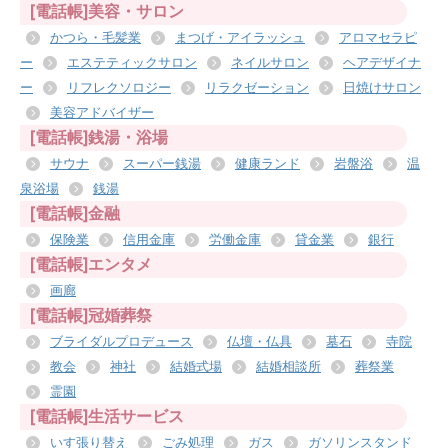
[電話帳]美容・サロン
かつら・毛髪業
まつげ・アイラッシュ
アロマセラピ
ー
エステティックサロン
ネイルサロン
ヘアデザイナ
ー
リフレクソロジー
リラクゼーション
日焼けサロン
美容アドバイザー
[電話帳]銭湯・浴場
サウナ
スーパー銭湯
健康ランド
岩盤浴
温
泉浴場
銭湯
[電話帳]金融
保険業
信用金庫
労働金庫
貸金業
銀行
[電話帳]エンタメ
画廊
[電話帳]冠婚葬祭
ブライダルプロデュース
仏壇・仏具
墓石
寺院
教会
神社
結婚式場
結婚相談所
葬祭業
霊園
[電話帳]生活サービス
いす張り替え
ごみ処理
ガス
ガソリンスタンド