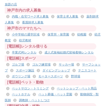
放題の店
神戸市内の求人募集
内職・在宅ワーク求人募集
保育士求人募集
薬剤師求
人募集
看護師求人募集
神戸市のママたちへ
小中学校の通学区域
保育所・保育園
幼稚園
幼児
教室
幼児教材
[電話帳]レンタル借りる
卒業式袴レンタル
成人式振袖結婚式留袖着物レンタル
[電話帳]スポーツ
ゴルフ場
ゴルフ練習場
サッカー場
サーフショッ
プ
スポーツ施設
ダイビングショップ
テニスコート
ボウリング場
モータースポーツ
野球場
[電話帳]ペット・動物
ペットサロン・トリミング
ペットショップ・ペット用品
ペットホテル
ペット葬儀・ペット霊園
動物病院・獣
医師
調教師・ペットしつけ
[電話帳]交通・移動