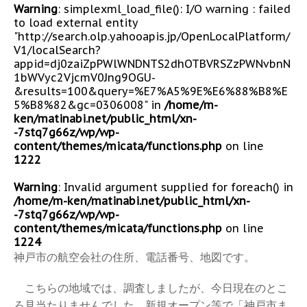
Warning
: simplexml_load_file(): I/O warning : failed
to load external entity
"http://search.olp.yahooapis.jp/OpenLocalPlatform/
V1/localSearch?
appid=dj0zaiZpPWlWNDNTS2dhOTBVRSZzPWNvbnN
1bWVyc2VjcmV0Jng9OGU-
&results=100&query=%E7%A5%9E%E6%88%B8%E
5%B8%82&gc=0306008" in
/home/m-
ken/matinabi.net/public_html/xn-
-7stq7g66z/wp/wp-
content/themes/micata/functions.php
on line
1222
Warning
: Invalid argument supplied for foreach() in
/home/m-ken/matinabi.net/public_html/xn-
-7stq7g66z/wp/wp-
content/themes/micata/functions.php
on line
1224
神戸市の航空会社の住所、電話番号、地図です。
こちらの地域では、調査しましたが、今日現在のとこ
ろ見当たりませんでした。新規オープン等で「神戸市ま