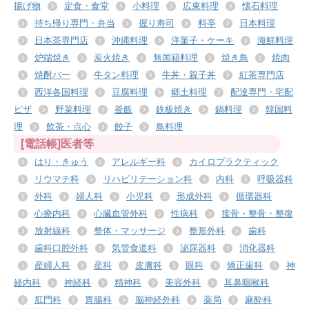
揚げ物
定食・食堂
小料理
広東料理
懐石料理
持ち帰り専門・弁当
握り寿司
料亭
日本料理
日本茶専門店
沖縄料理
洋菓子・ケーキ
海鮮料理
炉端焼き
炭火焼き
無国籍料理
焼き鳥
焼肉
焼酎バー
牛タン料理
牛丼・親子丼
紅茶専門店
西洋各国料理
豆腐料理
郷土料理
配達専門・宅配
ピザ
野菜料理
釜飯
鉄板焼き
鍋料理
韓国料
理
飲茶・点心
餃子
鳥料理
[電話帳]医者等
はり・きゅう
アレルギー科
カイロプラクティック
リウマチ科
リハビリテーション科
内科
呼吸器科
外科
婦人科
小児科
形成外科
循環器科
心療内科
心臓血管外科
性病科
接骨・整骨・整復
放射線科
整体・マッサージ
整形外科
歯科
歯科口腔外科
気管食道科
泌尿器科
消化器科
産婦人科
産科
皮膚科
眼科
矯正歯科
神
経内科
神経科
精神科
美容外科
耳鼻咽喉科
肛門科
胃腸科
脳神経外科
薬局
麻酔科