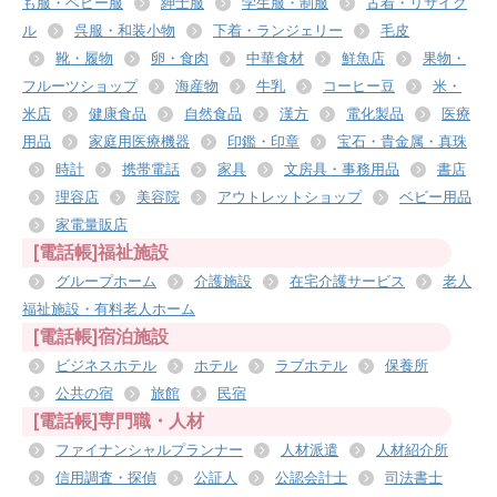
も服・ベビー服
紳士服
学生服・制服
古着・リサイク
ル
呉服・和装小物
下着・ランジェリー
毛皮
靴・履物
卵・食肉
中華食材
鮮魚店
果物・
フルーツショップ
海産物
牛乳
コーヒー豆
米・
米店
健康食品
自然食品
漢方
電化製品
医療
用品
家庭用医療機器
印鑑・印章
宝石・貴金属・真珠
時計
携帯電話
家具
文房具・事務用品
書店
理容店
美容院
アウトレットショップ
ベビー用品
家電量販店
[電話帳]福祉施設
グループホーム
介護施設
在宅介護サービス
老人
福祉施設・有料老人ホーム
[電話帳]宿泊施設
ビジネスホテル
ホテル
ラブホテル
保養所
公共の宿
旅館
民宿
[電話帳]専門職・人材
ファイナンシャルプランナー
人材派遣
人材紹介所
信用調査・探偵
公証人
公認会計士
司法書士