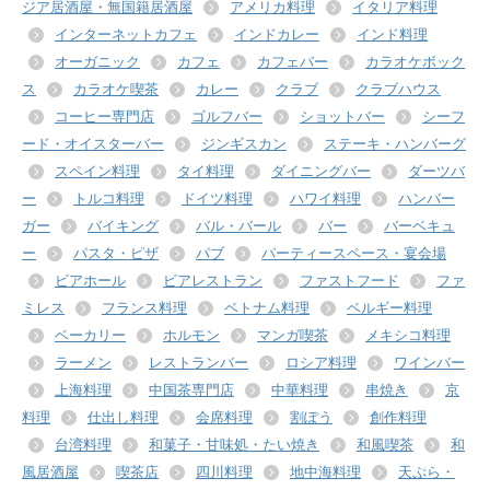
ジア居酒屋・無国籍居酒屋
アメリカ料理
イタリア料理
インターネットカフェ
インドカレー
インド料理
オーガニック
カフェ
カフェバー
カラオケボック
ス
カラオケ喫茶
カレー
クラブ
クラブハウス
コーヒー専門店
ゴルフバー
ショットバー
シーフ
ード・オイスターバー
ジンギスカン
ステーキ・ハンバーグ
スペイン料理
タイ料理
ダイニングバー
ダーツバ
ー
トルコ料理
ドイツ料理
ハワイ料理
ハンバー
ガー
バイキング
バル・バール
バー
バーベキュ
ー
パスタ・ピザ
パブ
パーティースペース・宴会場
ビアホール
ビアレストラン
ファストフード
ファ
ミレス
フランス料理
ベトナム料理
ベルギー料理
ベーカリー
ホルモン
マンガ喫茶
メキシコ料理
ラーメン
レストランバー
ロシア料理
ワインバー
上海料理
中国茶専門店
中華料理
串焼き
京
料理
仕出し料理
会席料理
割ぽう
創作料理
台湾料理
和菓子・甘味処・たい焼き
和風喫茶
和
風居酒屋
喫茶店
四川料理
地中海料理
天ぷら・