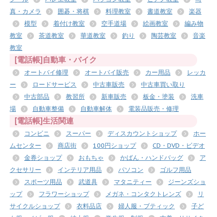
真・カメラ
囲碁・将棋
料理教室
書道教室
楽器
模型
着付け教室
空手道場
絵画教室
編み物
教室
茶道教室
華道教室
釣り
陶芸教室
音楽
教室
[電話帳]自動車・バイク
オートバイ修理
オートバイ販売
カー用品
レッカ
ー
ロードサービス
中古車販売
中古車買い取り
中古部品
教習所
新車販売
板金・塗装
洗車
場
自動車整備
自動車解体
電装品販売・修理
[電話帳]生活関連
コンビニ
スーパー
ディスカウントショップ
ホー
ムセンター
商店街
100円ショップ
CD・DVD・ビデオ
金券ショップ
おもちゃ
かばん・ハンドバッグ
ア
クセサリー
インテリア用品
パソコン
ゴルフ用品
スポーツ用品
武道具
マタニティー
ジーンズショ
ップ
フラワーショップ
メガネ・コンタクトレンズ
リ
サイクルショップ
衣料品店
婦人服・ブティック
子ど