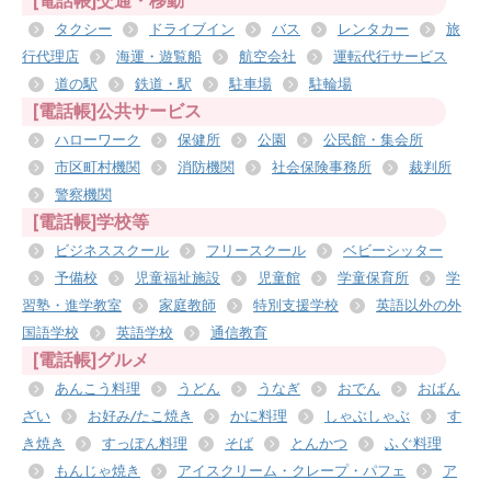
タクシー
ドライブイン
バス
レンタカー
旅
行代理店
海運・遊覧船
航空会社
運転代行サービス
道の駅
鉄道・駅
駐車場
駐輪場
[電話帳]公共サービス
ハローワーク
保健所
公園
公民館・集会所
市区町村機関
消防機関
社会保険事務所
裁判所
警察機関
[電話帳]学校等
ビジネススクール
フリースクール
ベビーシッター
予備校
児童福祉施設
児童館
学童保育所
学
習塾・進学教室
家庭教師
特別支援学校
英語以外の外
国語学校
英語学校
通信教育
[電話帳]グルメ
あんこう料理
うどん
うなぎ
おでん
おばん
ざい
お好み/たこ焼き
かに料理
しゃぶしゃぶ
す
き焼き
すっぽん料理
そば
とんかつ
ふぐ料理
もんじゃ焼き
アイスクリーム・クレープ・パフェ
ア