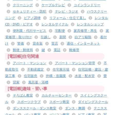
クリーニング
ケーブルテレビ
コインランドリー
セキュリティー・防犯
テレビ・ラジオ
ハウスクリー
ニング
ピアノ調律
リフォーム・仕立て直し
レンタル
CD・DVD・ビデオ
レンタルサイクル
レンタルショップ
便利業・代行サービス
宅配便
家具修理・再生
家
電修理・取り付け
引越し
新聞
白アリ駆除
着付
け
警備
貸衣装
質店
通信・インターネット
郵便・郵便局
鍵
電話
靴修理
[電話帳]住宅関連
アパート・マンション
アパート・マンション管理
不
動産取引
不動産鑑定
住宅展示場
住宅設備・建設・建
築工事
住宅販売
外構・造園業
水道・配水管
畳
貸家
風呂釜・浴槽
[電話帳]趣味・習い事
そろばん教室
カルチャーセンター
スイミングスクー
ル
スポーツクラブ
スポーツ教室
ダイビングスクール
ダンススクール・ダンス教室
ダンス・舞踊
テニスス
クール
バレエ教室
パソコン教室
ピアノ教室
写