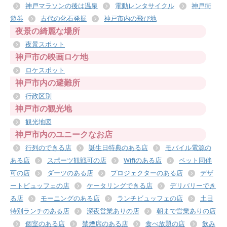
神戸マラソンの後は温泉
電動レンタサイクル
神戸街
遊券
古代の化石発掘
神戸市内の飛び地
夜景の綺麗な場所
夜景スポット
神戸市の映画ロケ地
ロケスポット
神戸市内の避難所
行政区別
神戸市の観光地
観光地図
神戸市内のユニークなお店
行列のできる店
誕生日特典のある店
モバイル電源の
ある店
スポーツ観戦可の店
Wifiのある店
ペット同伴
可の店
ダーツのある店
プロジェクターのある店
デザ
ートビュッフェの店
ケータリングできる店
デリバリーでき
る店
モーニングのある店
ランチビュッフェの店
土日
特別ランチのある店
深夜営業ありの店
朝まで営業ありの店
個室のある店
禁煙席のある店
食べ放題の店
飲み