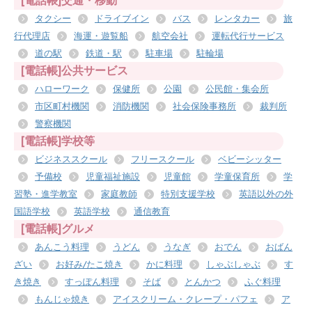
タクシー
ドライブイン
バス
レンタカー
旅
行代理店
海運・遊覧船
航空会社
運転代行サービス
道の駅
鉄道・駅
駐車場
駐輪場
[電話帳]公共サービス
ハローワーク
保健所
公園
公民館・集会所
市区町村機関
消防機関
社会保険事務所
裁判所
警察機関
[電話帳]学校等
ビジネススクール
フリースクール
ベビーシッター
予備校
児童福祉施設
児童館
学童保育所
学
習塾・進学教室
家庭教師
特別支援学校
英語以外の外
国語学校
英語学校
通信教育
[電話帳]グルメ
あんこう料理
うどん
うなぎ
おでん
おばん
ざい
お好み/たこ焼き
かに料理
しゃぶしゃぶ
す
き焼き
すっぽん料理
そば
とんかつ
ふぐ料理
もんじゃ焼き
アイスクリーム・クレープ・パフェ
ア