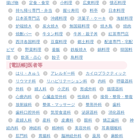
揚げ物
定食・食堂
小料理
広東料理
懐石料理
持ち帰り専門・弁当
握り寿司
料亭
日本料理
日本茶専門店
沖縄料理
洋菓子・ケーキ
海鮮料理
炉端焼き
炭火焼き
無国籍料理
焼き鳥
焼肉
焼酎バー
牛タン料理
牛丼・親子丼
紅茶専門店
西洋各国料理
豆腐料理
郷土料理
配達専門・宅配
ピザ
野菜料理
釜飯
鉄板焼き
鍋料理
韓国料
理
飲茶・点心
餃子
鳥料理
[電話帳]医者等
はり・きゅう
アレルギー科
カイロプラクティック
リウマチ科
リハビリテーション科
内科
呼吸器科
外科
婦人科
小児科
形成外科
循環器科
心療内科
心臓血管外科
性病科
接骨・整骨・整復
放射線科
整体・マッサージ
整形外科
歯科
歯科口腔外科
気管食道科
泌尿器科
消化器科
産婦人科
産科
皮膚科
眼科
矯正歯科
神
経内科
神経科
精神科
美容外科
耳鼻咽喉科
肛門科
胃腸科
脳神経外科
薬局
麻酔科