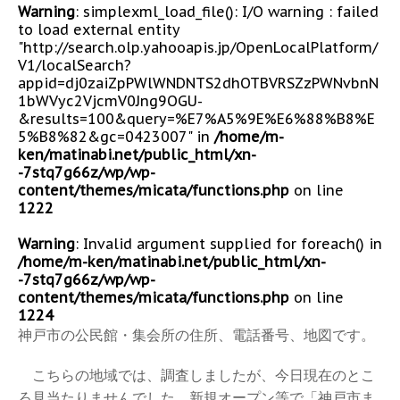
Warning
: simplexml_load_file(): I/O warning : failed
to load external entity
"http://search.olp.yahooapis.jp/OpenLocalPlatform/
V1/localSearch?
appid=dj0zaiZpPWlWNDNTS2dhOTBVRSZzPWNvbnN
1bWVyc2VjcmV0Jng9OGU-
&results=100&query=%E7%A5%9E%E6%88%B8%E
5%B8%82&gc=0423007" in
/home/m-
ken/matinabi.net/public_html/xn-
-7stq7g66z/wp/wp-
content/themes/micata/functions.php
on line
1222
Warning
: Invalid argument supplied for foreach() in
/home/m-ken/matinabi.net/public_html/xn-
-7stq7g66z/wp/wp-
content/themes/micata/functions.php
on line
1224
神戸市の公民館・集会所の住所、電話番号、地図です。
こちらの地域では、調査しましたが、今日現在のとこ
ろ見当たりませんでした。新規オープン等で「神戸市ま