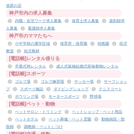
放題の店
神戸市内の求人募集
内職・在宅ワーク求人募集
保育士求人募集
薬剤師求
人募集
看護師求人募集
神戸市のママたちへ
小中学校の通学区域
保育所・保育園
幼稚園
幼児
教室
幼児教材
[電話帳]レンタル借りる
卒業式袴レンタル
成人式振袖結婚式留袖着物レンタル
[電話帳]スポーツ
ゴルフ場
ゴルフ練習場
サッカー場
サーフショッ
プ
スポーツ施設
ダイビングショップ
テニスコート
ボウリング場
モータースポーツ
野球場
[電話帳]ペット・動物
ペットサロン・トリミング
ペットショップ・ペット用品
ペットホテル
ペット葬儀・ペット霊園
動物病院・獣
医師
調教師・ペットしつけ
[電話帳]交通・移動