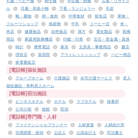
も服・ベビー服
紳士服
学生服・制服
古着・リサイク
ル
呉服・和装小物
下着・ランジェリー
毛皮
靴・履物
卵・食肉
中華食材
鮮魚店
果物・
フルーツショップ
海産物
牛乳
コーヒー豆
米・
米店
健康食品
自然食品
漢方
電化製品
医療
用品
家庭用医療機器
印鑑・印章
宝石・貴金属・真珠
時計
携帯電話
家具
文房具・事務用品
書店
理容店
美容院
アウトレットショップ
ベビー用品
家電量販店
[電話帳]福祉施設
グループホーム
介護施設
在宅介護サービス
老人
福祉施設・有料老人ホーム
[電話帳]宿泊施設
ビジネスホテル
ホテル
ラブホテル
保養所
公共の宿
旅館
民宿
[電話帳]専門職・人材
ファイナンシャルプランナー
人材派遣
人材紹介所
信用調査・探偵
公証人
公認会計士
司法書士