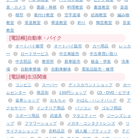
真・カメラ
囲碁・将棋
料理教室
書道教室
楽器
模型
着付け教室
空手道場
絵画教室
編み物
教室
茶道教室
華道教室
釣り
陶芸教室
音楽
教室
[電話帳]自動車・バイク
オートバイ修理
オートバイ販売
カー用品
レッカ
ー
ロードサービス
中古車販売
中古車買い取り
中古部品
教習所
新車販売
板金・塗装
洗車
場
自動車整備
自動車解体
電装品販売・修理
[電話帳]生活関連
コンビニ
スーパー
ディスカウントショップ
ホー
ムセンター
商店街
100円ショップ
CD・DVD・ビデオ
金券ショップ
おもちゃ
かばん・ハンドバッグ
ア
クセサリー
インテリア用品
パソコン
ゴルフ用品
スポーツ用品
武道具
マタニティー
ジーンズショ
ップ
フラワーショップ
メガネ・コンタクトレンズ
リ
サイクルショップ
衣料品店
婦人服・ブティック
子ど