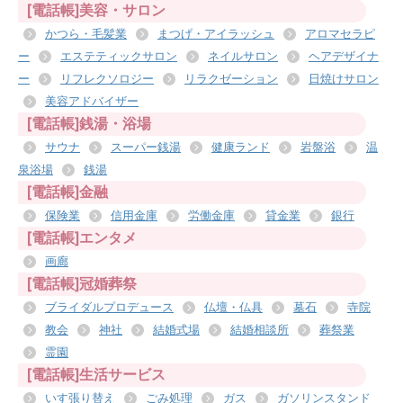
[電話帳]美容・サロン
かつら・毛髪業
まつげ・アイラッシュ
アロマセラピ
ー
エステティックサロン
ネイルサロン
ヘアデザイナ
ー
リフレクソロジー
リラクゼーション
日焼けサロン
美容アドバイザー
[電話帳]銭湯・浴場
サウナ
スーパー銭湯
健康ランド
岩盤浴
温
泉浴場
銭湯
[電話帳]金融
保険業
信用金庫
労働金庫
貸金業
銀行
[電話帳]エンタメ
画廊
[電話帳]冠婚葬祭
ブライダルプロデュース
仏壇・仏具
墓石
寺院
教会
神社
結婚式場
結婚相談所
葬祭業
霊園
[電話帳]生活サービス
いす張り替え
ごみ処理
ガス
ガソリンスタンド