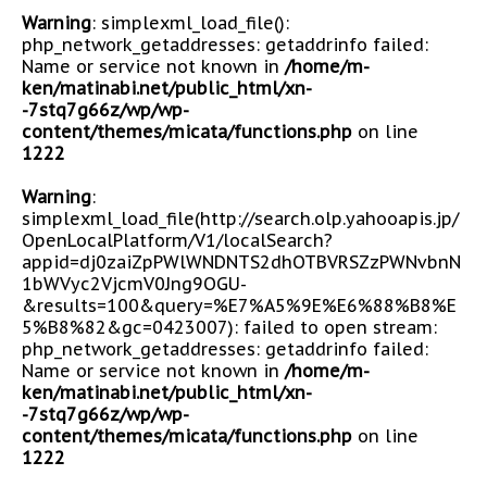
Warning
: simplexml_load_file():
php_network_getaddresses: getaddrinfo failed:
Name or service not known in
/home/m-
ken/matinabi.net/public_html/xn-
-7stq7g66z/wp/wp-
content/themes/micata/functions.php
on line
1222
Warning
:
simplexml_load_file(http://search.olp.yahooapis.jp/
OpenLocalPlatform/V1/localSearch?
appid=dj0zaiZpPWlWNDNTS2dhOTBVRSZzPWNvbnN
1bWVyc2VjcmV0Jng9OGU-
&results=100&query=%E7%A5%9E%E6%88%B8%E
5%B8%82&gc=0423007): failed to open stream:
php_network_getaddresses: getaddrinfo failed:
Name or service not known in
/home/m-
ken/matinabi.net/public_html/xn-
-7stq7g66z/wp/wp-
content/themes/micata/functions.php
on line
1222