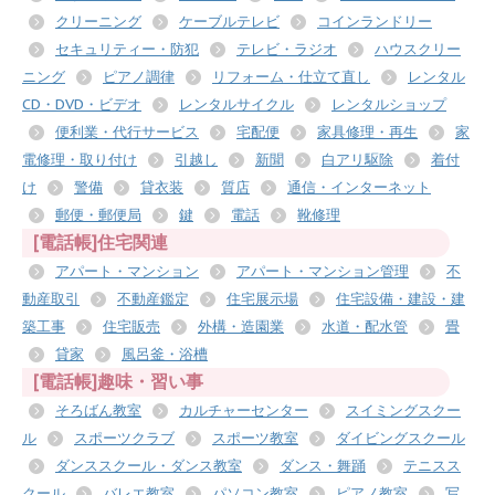
クリーニング
ケーブルテレビ
コインランドリー
セキュリティー・防犯
テレビ・ラジオ
ハウスクリー
ニング
ピアノ調律
リフォーム・仕立て直し
レンタル
CD・DVD・ビデオ
レンタルサイクル
レンタルショップ
便利業・代行サービス
宅配便
家具修理・再生
家
電修理・取り付け
引越し
新聞
白アリ駆除
着付
け
警備
貸衣装
質店
通信・インターネット
郵便・郵便局
鍵
電話
靴修理
[電話帳]住宅関連
アパート・マンション
アパート・マンション管理
不
動産取引
不動産鑑定
住宅展示場
住宅設備・建設・建
築工事
住宅販売
外構・造園業
水道・配水管
畳
貸家
風呂釜・浴槽
[電話帳]趣味・習い事
そろばん教室
カルチャーセンター
スイミングスクー
ル
スポーツクラブ
スポーツ教室
ダイビングスクール
ダンススクール・ダンス教室
ダンス・舞踊
テニスス
クール
バレエ教室
パソコン教室
ピアノ教室
写