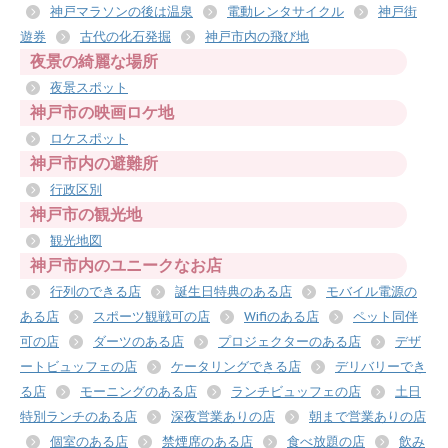
神戸マラソンの後は温泉
電動レンタサイクル
神戸街
遊券
古代の化石発掘
神戸市内の飛び地
夜景の綺麗な場所
夜景スポット
神戸市の映画ロケ地
ロケスポット
神戸市内の避難所
行政区別
神戸市の観光地
観光地図
神戸市内のユニークなお店
行列のできる店
誕生日特典のある店
モバイル電源の
ある店
スポーツ観戦可の店
Wifiのある店
ペット同伴
可の店
ダーツのある店
プロジェクターのある店
デザ
ートビュッフェの店
ケータリングできる店
デリバリーでき
る店
モーニングのある店
ランチビュッフェの店
土日
特別ランチのある店
深夜営業ありの店
朝まで営業ありの店
個室のある店
禁煙席のある店
食べ放題の店
飲み