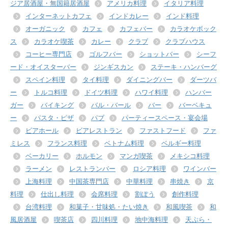
ジア居酒屋・無国籍居酒屋
アメリカ料理
イタリア料理
インターネットカフェ
インドカレー
インド料理
オーガニック
カフェ
カフェバー
カラオケボック
ス
カラオケ喫茶
カレー
クラブ
クラブハウス
コーヒー専門店
ゴルフバー
ショットバー
シーフ
ード・オイスターバー
ジンギスカン
ステーキ・ハンバーグ
スペイン料理
タイ料理
ダイニングバー
ダーツバ
ー
トルコ料理
ドイツ料理
ハワイ料理
ハンバー
ガー
バイキング
バル・バール
バー
バーベキュ
ー
パスタ・ピザ
パブ
パーティースペース・宴会場
ビアホール
ビアレストラン
ファストフード
ファ
ミレス
フランス料理
ベトナム料理
ベルギー料理
ベーカリー
ホルモン
マンガ喫茶
メキシコ料理
ラーメン
レストランバー
ロシア料理
ワインバー
上海料理
中国茶専門店
中華料理
串焼き
京
料理
仕出し料理
会席料理
割ぽう
創作料理
台湾料理
和菓子・甘味処・たい焼き
和風喫茶
和
風居酒屋
喫茶店
四川料理
地中海料理
天ぷら・