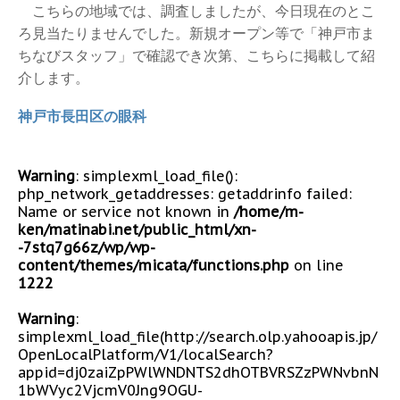
こちらの地域では、調査しましたが、今日現在のとこ
ろ見当たりませんでした。新規オープン等で「神戸市ま
ちなびスタッフ」で確認でき次第、こちらに掲載して紹
介します。
神戸市長田区の眼科
Warning
: simplexml_load_file():
php_network_getaddresses: getaddrinfo failed:
Name or service not known in
/home/m-
ken/matinabi.net/public_html/xn-
-7stq7g66z/wp/wp-
content/themes/micata/functions.php
on line
1222
Warning
:
simplexml_load_file(http://search.olp.yahooapis.jp/
OpenLocalPlatform/V1/localSearch?
appid=dj0zaiZpPWlWNDNTS2dhOTBVRSZzPWNvbnN
1bWVyc2VjcmV0Jng9OGU-