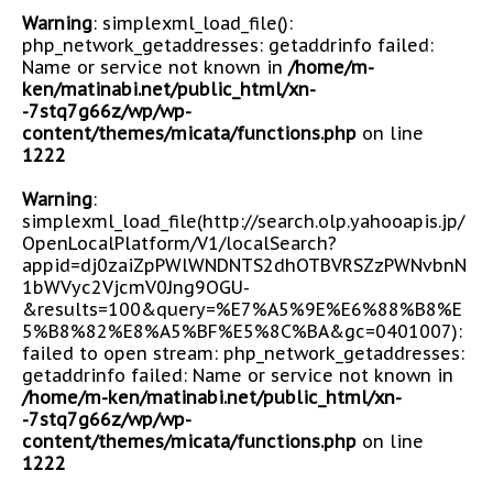
Warning
: simplexml_load_file():
php_network_getaddresses: getaddrinfo failed:
Name or service not known in
/home/m-
ken/matinabi.net/public_html/xn-
-7stq7g66z/wp/wp-
content/themes/micata/functions.php
on line
1222
Warning
:
simplexml_load_file(http://search.olp.yahooapis.jp/
OpenLocalPlatform/V1/localSearch?
appid=dj0zaiZpPWlWNDNTS2dhOTBVRSZzPWNvbnN
1bWVyc2VjcmV0Jng9OGU-
&results=100&query=%E7%A5%9E%E6%88%B8%E
5%B8%82%E8%A5%BF%E5%8C%BA&gc=0401007):
failed to open stream: php_network_getaddresses:
getaddrinfo failed: Name or service not known in
/home/m-ken/matinabi.net/public_html/xn-
-7stq7g66z/wp/wp-
content/themes/micata/functions.php
on line
1222