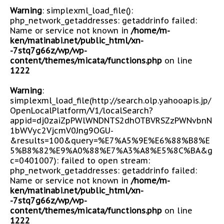
Warning
: simplexml_load_file():
php_network_getaddresses: getaddrinfo failed:
Name or service not known in
/home/m-
ken/matinabi.net/public_html/xn-
-7stq7g66z/wp/wp-
content/themes/micata/functions.php
on line
1222
Warning
:
simplexml_load_file(http://search.olp.yahooapis.jp/
OpenLocalPlatform/V1/localSearch?
appid=dj0zaiZpPWlWNDNTS2dhOTBVRSZzPWNvbnN
1bWVyc2VjcmV0Jng9OGU-
&results=100&query=%E7%A5%9E%E6%88%B8%E
5%B8%82%E9%A0%88%E7%A3%A8%E5%8C%BA&g
c=0401007): failed to open stream:
php_network_getaddresses: getaddrinfo failed:
Name or service not known in
/home/m-
ken/matinabi.net/public_html/xn-
-7stq7g66z/wp/wp-
content/themes/micata/functions.php
on line
1222