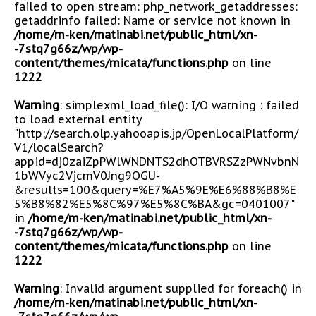
failed to open stream: php_network_getaddresses:
getaddrinfo failed: Name or service not known in
/home/m-ken/matinabi.net/public_html/xn-
-7stq7g66z/wp/wp-
content/themes/micata/functions.php
on line
1222
Warning
: simplexml_load_file(): I/O warning : failed
to load external entity
"http://search.olp.yahooapis.jp/OpenLocalPlatform/
V1/localSearch?
appid=dj0zaiZpPWlWNDNTS2dhOTBVRSZzPWNvbnN
1bWVyc2VjcmV0Jng9OGU-
&results=100&query=%E7%A5%9E%E6%88%B8%E
5%B8%82%E5%8C%97%E5%8C%BA&gc=0401007"
in
/home/m-ken/matinabi.net/public_html/xn-
-7stq7g66z/wp/wp-
content/themes/micata/functions.php
on line
1222
Warning
: Invalid argument supplied for foreach() in
/home/m-ken/matinabi.net/public_html/xn-