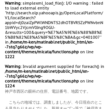
Warning
: simplexml_load_file(): I/O warning : failed
to load external entity
"http://search.olp.yahooapis.jp/OpenLocalPlatform/
V1/localSearch?
appid=dj0zaiZpPWlWNDNTS2dhOTBVRSZzPWNvbnN
1bWVyc2VjcmV0Jng9OGU-
&results=100&query=%E7%A5%9E%E6%88%B8%E
5%B8%82%E8%A5%BF%E5%8C%BA&gc=0401007"
in
/home/m-ken/matinabi.net/public_html/xn-
-7stq7g66z/wp/wp-
content/themes/micata/functions.php
on line
1222
Warning
: Invalid argument supplied for foreach() in
/home/m-ken/matinabi.net/public_html/xn-
-7stq7g66z/wp/wp-
content/themes/micata/functions.php
on line
1224
神戸市西区の眼科の住所、電話番号、地図です。
こちらの地域では、調査しましたが、今日現在のとこ
ろ見当たりませんでした。新規オープン等で「神戸市ま