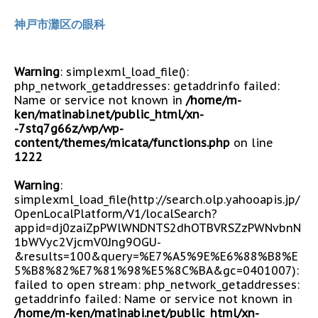
神戸市灘区の眼科
Warning
: simplexml_load_file():
php_network_getaddresses: getaddrinfo failed:
Name or service not known in
/home/m-
ken/matinabi.net/public_html/xn-
-7stq7g66z/wp/wp-
content/themes/micata/functions.php
on line
1222
Warning
:
simplexml_load_file(http://search.olp.yahooapis.jp/
OpenLocalPlatform/V1/localSearch?
appid=dj0zaiZpPWlWNDNTS2dhOTBVRSZzPWNvbnN
1bWVyc2VjcmV0Jng9OGU-
&results=100&query=%E7%A5%9E%E6%88%B8%E
5%B8%82%E7%81%98%E5%8C%BA&gc=0401007):
failed to open stream: php_network_getaddresses:
getaddrinfo failed: Name or service not known in
/home/m-ken/matinabi.net/public_html/xn-