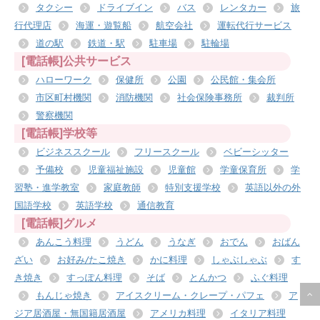
タクシー
ドライブイン
バス
レンタカー
旅
行代理店
海運・遊覧船
航空会社
運転代行サービス
道の駅
鉄道・駅
駐車場
駐輪場
[電話帳]公共サービス
ハローワーク
保健所
公園
公民館・集会所
市区町村機関
消防機関
社会保険事務所
裁判所
警察機関
[電話帳]学校等
ビジネススクール
フリースクール
ベビーシッター
予備校
児童福祉施設
児童館
学童保育所
学
習塾・進学教室
家庭教師
特別支援学校
英語以外の外
国語学校
英語学校
通信教育
[電話帳]グルメ
あんこう料理
うどん
うなぎ
おでん
おばん
ざい
お好み/たこ焼き
かに料理
しゃぶしゃぶ
す
き焼き
すっぽん料理
そば
とんかつ
ふぐ料理
もんじゃ焼き
アイスクリーム・クレープ・パフェ
ア
ジア居酒屋・無国籍居酒屋
アメリカ料理
イタリア料理