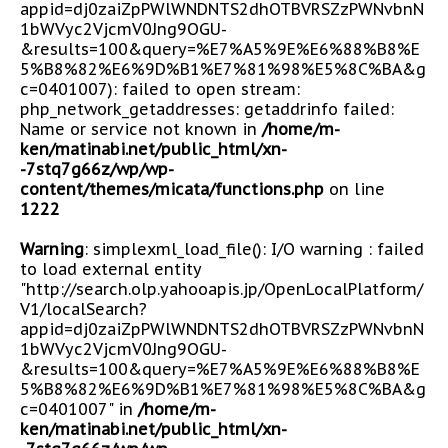
appid=dj0zaiZpPWlWNDNTS2dhOTBVRSZzPWNvbnN
1bWVyc2VjcmV0Jng9OGU-
&results=100&query=%E7%A5%9E%E6%88%B8%E
5%B8%82%E6%9D%B1%E7%81%98%E5%8C%BA&g
c=0401007): failed to open stream:
php_network_getaddresses: getaddrinfo failed:
Name or service not known in
/home/m-
ken/matinabi.net/public_html/xn-
-7stq7g66z/wp/wp-
content/themes/micata/functions.php
on line
1222
Warning
: simplexml_load_file(): I/O warning : failed
to load external entity
"http://search.olp.yahooapis.jp/OpenLocalPlatform/
V1/localSearch?
appid=dj0zaiZpPWlWNDNTS2dhOTBVRSZzPWNvbnN
1bWVyc2VjcmV0Jng9OGU-
&results=100&query=%E7%A5%9E%E6%88%B8%E
5%B8%82%E6%9D%B1%E7%81%98%E5%8C%BA&g
c=0401007" in
/home/m-
ken/matinabi.net/public_html/xn-