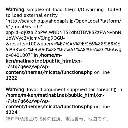
Warning
: simplexml_load_file(): I/O warning : failed
to load external entity
"http://search.olp.yahooapis.jp/OpenLocalPlatform/
V1/localSearch?
appid=dj0zaiZpPWlWNDNTS2dhOTBVRSZzPWNvbnN
1bWVyc2VjcmV0Jng9OGU-
&results=100&query=%E7%A5%9E%E6%88%B8%E
5%B8%82%E9%A0%88%E7%A3%A8%E5%8C%BA&g
c=0401007" in
/home/m-
ken/matinabi.net/public_html/xn-
-7stq7g66z/wp/wp-
content/themes/micata/functions.php
on line
1222
Warning
: Invalid argument supplied for foreach() in
/home/m-ken/matinabi.net/public_html/xn-
-7stq7g66z/wp/wp-
content/themes/micata/functions.php
on line
1224
神戸市須磨区の眼科の住所、電話番号、地図です。