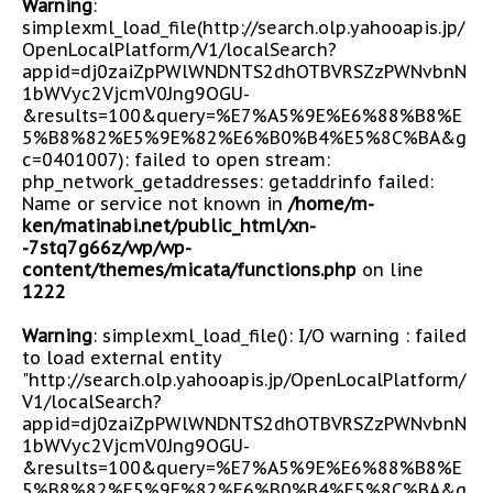
Warning
:
simplexml_load_file(http://search.olp.yahooapis.jp/
OpenLocalPlatform/V1/localSearch?
appid=dj0zaiZpPWlWNDNTS2dhOTBVRSZzPWNvbnN
1bWVyc2VjcmV0Jng9OGU-
&results=100&query=%E7%A5%9E%E6%88%B8%E
5%B8%82%E5%9E%82%E6%B0%B4%E5%8C%BA&g
c=0401007): failed to open stream:
php_network_getaddresses: getaddrinfo failed:
Name or service not known in
/home/m-
ken/matinabi.net/public_html/xn-
-7stq7g66z/wp/wp-
content/themes/micata/functions.php
on line
1222
Warning
: simplexml_load_file(): I/O warning : failed
to load external entity
"http://search.olp.yahooapis.jp/OpenLocalPlatform/
V1/localSearch?
appid=dj0zaiZpPWlWNDNTS2dhOTBVRSZzPWNvbnN
1bWVyc2VjcmV0Jng9OGU-
&results=100&query=%E7%A5%9E%E6%88%B8%E
5%B8%82%E5%9E%82%E6%B0%B4%E5%8C%BA&g