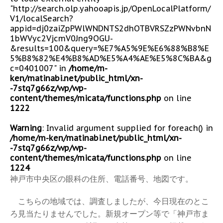
"http://search.olp.yahooapis.jp/OpenLocalPlatform/
V1/localSearch?
appid=dj0zaiZpPWlWNDNTS2dhOTBVRSZzPWNvbnN
1bWVyc2VjcmV0Jng9OGU-
&results=100&query=%E7%A5%9E%E6%88%B8%E
5%B8%82%E4%B8%AD%E5%A4%AE%E5%8C%BA&g
c=0401007" in
/home/m-
ken/matinabi.net/public_html/xn-
-7stq7g66z/wp/wp-
content/themes/micata/functions.php
on line
1222
Warning
: Invalid argument supplied for foreach() in
/home/m-ken/matinabi.net/public_html/xn-
-7stq7g66z/wp/wp-
content/themes/micata/functions.php
on line
1224
神戸市中央区の眼科の住所、電話番号、地図です。
こちらの地域では、調査しましたが、今日現在のとこ
ろ見当たりませんでした。新規オープン等で「神戸市ま