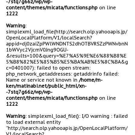
-7stq7g66z/wp/wp-
content/themes/micata/functions.php
on line
1222
Warning
:
simplexml_load_file(http://search.olp.yahooapis.jp/
OpenLocalPlatform/V1/localSearch?
appid=dj0zaiZpPWlWNDNTS2dhOTBVRSZzPWNvbnN
1bWVyc2VjcmV0Jng9OGU-
&results=100&query=%E7%A5%9E%E6%88%B8%E
5%B8%82%E5%85%B5%E5%BA%AB%E5%8C%BA&g
c=0401007): failed to open stream:
php_network_getaddresses: getaddrinfo failed:
Name or service not known in
/home/m-
ken/matinabi.net/public_html/xn-
-7stq7g66z/wp/wp-
content/themes/micata/functions.php
on line
1222
Warning
: simplexml_load_file(): I/O warning : failed
to load external entity
"http://search.olp.yahooapis.jp/OpenLocalPlatform/
V1/localSearch?