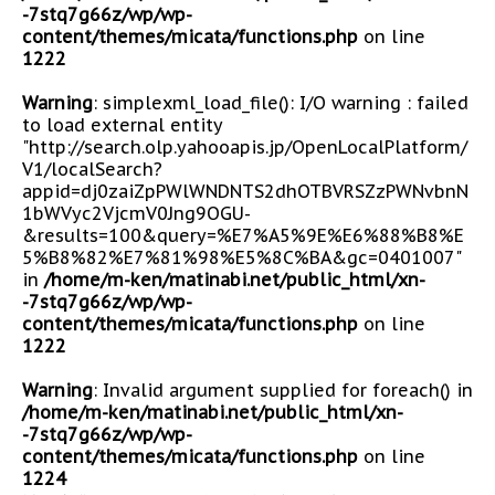
-7stq7g66z/wp/wp-
content/themes/micata/functions.php
on line
1222
Warning
: simplexml_load_file(): I/O warning : failed
to load external entity
"http://search.olp.yahooapis.jp/OpenLocalPlatform/
V1/localSearch?
appid=dj0zaiZpPWlWNDNTS2dhOTBVRSZzPWNvbnN
1bWVyc2VjcmV0Jng9OGU-
&results=100&query=%E7%A5%9E%E6%88%B8%E
5%B8%82%E7%81%98%E5%8C%BA&gc=0401007"
in
/home/m-ken/matinabi.net/public_html/xn-
-7stq7g66z/wp/wp-
content/themes/micata/functions.php
on line
1222
Warning
: Invalid argument supplied for foreach() in
/home/m-ken/matinabi.net/public_html/xn-
-7stq7g66z/wp/wp-
content/themes/micata/functions.php
on line
1224