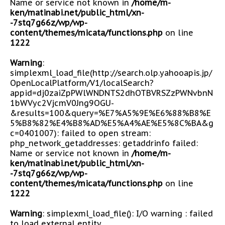
Name or service not known in
/home/m-
ken/matinabi.net/public_html/xn-
-7stq7g66z/wp/wp-
content/themes/micata/functions.php
on line
1222
Warning
:
simplexml_load_file(http://search.olp.yahooapis.jp/
OpenLocalPlatform/V1/localSearch?
appid=dj0zaiZpPWlWNDNTS2dhOTBVRSZzPWNvbnN
1bWVyc2VjcmV0Jng9OGU-
&results=100&query=%E7%A5%9E%E6%88%B8%E
5%B8%82%E4%B8%AD%E5%A4%AE%E5%8C%BA&g
c=0401007): failed to open stream:
php_network_getaddresses: getaddrinfo failed:
Name or service not known in
/home/m-
ken/matinabi.net/public_html/xn-
-7stq7g66z/wp/wp-
content/themes/micata/functions.php
on line
1222
Warning
: simplexml_load_file(): I/O warning : failed
to load external entity