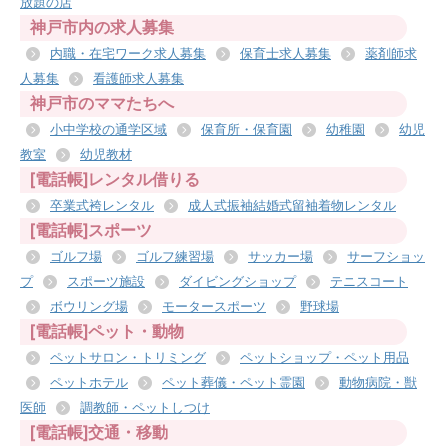
放題の店
神戸市内の求人募集
内職・在宅ワーク求人募集
保育士求人募集
薬剤師求
人募集
看護師求人募集
神戸市のママたちへ
小中学校の通学区域
保育所・保育園
幼稚園
幼児
教室
幼児教材
[電話帳]レンタル借りる
卒業式袴レンタル
成人式振袖結婚式留袖着物レンタル
[電話帳]スポーツ
ゴルフ場
ゴルフ練習場
サッカー場
サーフショッ
プ
スポーツ施設
ダイビングショップ
テニスコート
ボウリング場
モータースポーツ
野球場
[電話帳]ペット・動物
ペットサロン・トリミング
ペットショップ・ペット用品
ペットホテル
ペット葬儀・ペット霊園
動物病院・獣
医師
調教師・ペットしつけ
[電話帳]交通・移動