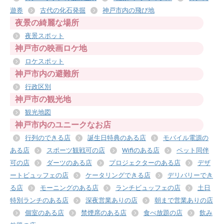
遊券
古代の化石発掘
神戸市内の飛び地
夜景の綺麗な場所
夜景スポット
神戸市の映画ロケ地
ロケスポット
神戸市内の避難所
行政区別
神戸市の観光地
観光地図
神戸市内のユニークなお店
行列のできる店
誕生日特典のある店
モバイル電源の
ある店
スポーツ観戦可の店
Wifiのある店
ペット同伴
可の店
ダーツのある店
プロジェクターのある店
デザ
ートビュッフェの店
ケータリングできる店
デリバリーでき
る店
モーニングのある店
ランチビュッフェの店
土日
特別ランチのある店
深夜営業ありの店
朝まで営業ありの店
個室のある店
禁煙席のある店
食べ放題の店
飲み