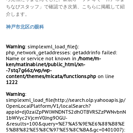
ちなびスタッフ」で確認でき次第、こちらに掲載して紹
介します。
神戸市北区の眼科
Warning
: simplexml_load_file():
php_network_getaddresses: getaddrinfo failed:
Name or service not known in
/home/m-
ken/matinabi.net/public_html/xn-
-7stq7g66z/wp/wp-
content/themes/micata/functions.php
on line
1222
Warning
:
simplexml_load_file(http://search.olp.yahooapis.jp/
OpenLocalPlatform/V1/localSearch?
appid=dj0zaiZpPWlWNDNTS2dhOTBVRSZzPWNvbnN
1bWVyc2VjcmV0Jng9OGU-
&results=100&query=%E7%A5%9E%E6%88%B8%E
5%B8%82%E5%8C%97%E5%8C%BA&gc=0401007):