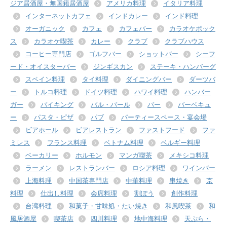
ジア居酒屋・無国籍居酒屋
アメリカ料理
イタリア料理
インターネットカフェ
インドカレー
インド料理
オーガニック
カフェ
カフェバー
カラオケボック
ス
カラオケ喫茶
カレー
クラブ
クラブハウス
コーヒー専門店
ゴルフバー
ショットバー
シーフ
ード・オイスターバー
ジンギスカン
ステーキ・ハンバーグ
スペイン料理
タイ料理
ダイニングバー
ダーツバ
ー
トルコ料理
ドイツ料理
ハワイ料理
ハンバー
ガー
バイキング
バル・バール
バー
バーベキュ
ー
パスタ・ピザ
パブ
パーティースペース・宴会場
ビアホール
ビアレストラン
ファストフード
ファ
ミレス
フランス料理
ベトナム料理
ベルギー料理
ベーカリー
ホルモン
マンガ喫茶
メキシコ料理
ラーメン
レストランバー
ロシア料理
ワインバー
上海料理
中国茶専門店
中華料理
串焼き
京
料理
仕出し料理
会席料理
割ぽう
創作料理
台湾料理
和菓子・甘味処・たい焼き
和風喫茶
和
風居酒屋
喫茶店
四川料理
地中海料理
天ぷら・