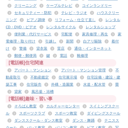
クリーニング
ケーブルテレビ
コインランドリー
セキュリティー・防犯
テレビ・ラジオ
ハウスクリー
ニング
ピアノ調律
リフォーム・仕立て直し
レンタル
CD・DVD・ビデオ
レンタルサイクル
レンタルショップ
便利業・代行サービス
宅配便
家具修理・再生
家
電修理・取り付け
引越し
新聞
白アリ駆除
着付
け
警備
貸衣装
質店
通信・インターネット
郵便・郵便局
鍵
電話
靴修理
[電話帳]住宅関連
アパート・マンション
アパート・マンション管理
不
動産取引
不動産鑑定
住宅展示場
住宅設備・建設・建
築工事
住宅販売
外構・造園業
水道・配水管
畳
貸家
風呂釜・浴槽
[電話帳]趣味・習い事
そろばん教室
カルチャーセンター
スイミングスクー
ル
スポーツクラブ
スポーツ教室
ダイビングスクール
ダンススクール・ダンス教室
ダンス・舞踊
テニスス
クール
バレエ教室
パソコン教室
ピアノ教室
写