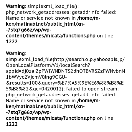
Warning
: simplexml_load_file():
php_network_getaddresses: getaddrinfo failed:
Name or service not known in
/home/m-
ken/matinabi.net/public_html/xn-
-7stq7g66z/wp/wp-
content/themes/micata/functions.php
on line
1222
Warning
:
simplexml_load_file(http://search.olp.yahooapis.jp/
OpenLocalPlatform/V1/localSearch?
appid=dj0zaiZpPWlWNDNTS2dhOTBVRSZzPWNvbnN
1bWVyc2VjcmV0Jng9OGU-
&results=100&query=%E7%A5%9E%E6%88%B8%E
5%B8%82&gc=0420012): failed to open stream:
php_network_getaddresses: getaddrinfo failed:
Name or service not known in
/home/m-
ken/matinabi.net/public_html/xn-
-7stq7g66z/wp/wp-
content/themes/micata/functions.php
on line
1222