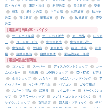
真・カメラ
囲碁・将棋
料理教室
書道教室
楽器
模型
着付け教室
空手道場
絵画教室
編み物
教室
茶道教室
華道教室
釣り
陶芸教室
音楽
教室
[電話帳]自動車・バイク
オートバイ修理
オートバイ販売
カー用品
レッカ
ー
ロードサービス
中古車販売
中古車買い取り
中古部品
教習所
新車販売
板金・塗装
洗車
場
自動車整備
自動車解体
電装品販売・修理
[電話帳]生活関連
コンビニ
スーパー
ディスカウントショップ
ホー
ムセンター
商店街
100円ショップ
CD・DVD・ビデオ
金券ショップ
おもちゃ
かばん・ハンドバッグ
ア
クセサリー
インテリア用品
パソコン
ゴルフ用品
スポーツ用品
武道具
マタニティー
ジーンズショ
ップ
フラワーショップ
メガネ・コンタクトレンズ
リ
サイクルショップ
衣料品店
婦人服・ブティック
子ど