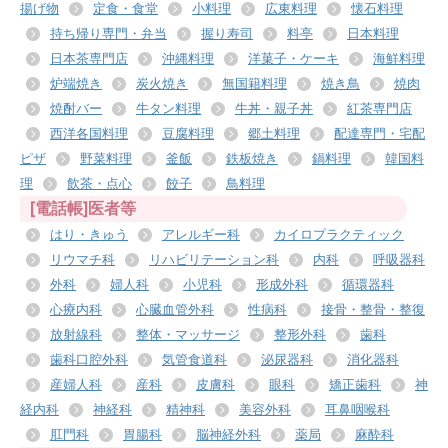
揚げ物
定食・食堂
小料理
広東料理
懐石料理
持ち帰り専門・弁当
握り寿司
料亭
日本料理
日本茶専門店
沖縄料理
洋菓子・ケーキ
海鮮料理
炉端焼き
炭火焼き
無国籍料理
焼き鳥
焼肉
焼酎バー
牛タン料理
牛丼・親子丼
紅茶専門店
西洋各国料理
豆腐料理
郷土料理
配達専門・宅配
ピザ
野菜料理
釜飯
鉄板焼き
鍋料理
韓国料
理
飲茶・点心
餃子
鳥料理
[電話帳]医者等
はり・きゅう
アレルギー科
カイロプラクティック
リウマチ科
リハビリテーション科
内科
呼吸器科
外科
婦人科
小児科
形成外科
循環器科
心療内科
心臓血管外科
性病科
接骨・整骨・整復
放射線科
整体・マッサージ
整形外科
歯科
歯科口腔外科
気管食道科
泌尿器科
消化器科
産婦人科
産科
皮膚科
眼科
矯正歯科
神
経内科
神経科
精神科
美容外科
耳鼻咽喉科
肛門科
胃腸科
脳神経外科
薬局
麻酔科