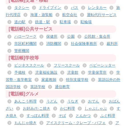
タクシー
ドライブイン
バス
レンタカー
旅
行代理店
海運・遊覧船
航空会社
運転代行サービス
道の駅
鉄道・駅
駐車場
駐輪場
[電話帳]公共サービス
ハローワーク
保健所
公園
公民館・集会所
市区町村機関
消防機関
社会保険事務所
裁判所
警察機関
[電話帳]学校等
ビジネススクール
フリースクール
ベビーシッター
予備校
児童福祉施設
児童館
学童保育所
学
習塾・進学教室
家庭教師
特別支援学校
英語以外の外
国語学校
英語学校
通信教育
[電話帳]グルメ
あんこう料理
うどん
うなぎ
おでん
おばん
ざい
お好み/たこ焼き
かに料理
しゃぶしゃぶ
す
き焼き
すっぽん料理
そば
とんかつ
ふぐ料理
もんじゃ焼き
アイスクリーム・クレープ・パフェ
ア