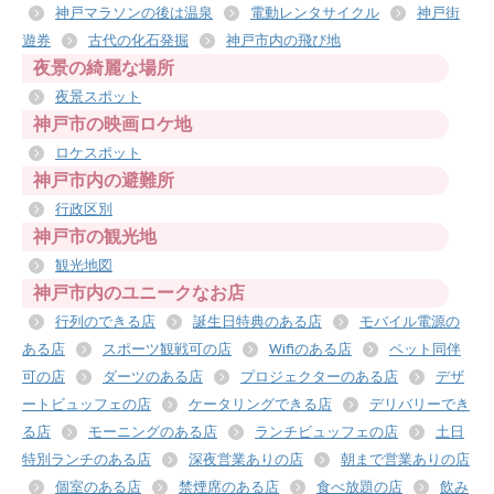
神戸マラソンの後は温泉
電動レンタサイクル
神戸街
遊券
古代の化石発掘
神戸市内の飛び地
夜景の綺麗な場所
夜景スポット
神戸市の映画ロケ地
ロケスポット
神戸市内の避難所
行政区別
神戸市の観光地
観光地図
神戸市内のユニークなお店
行列のできる店
誕生日特典のある店
モバイル電源の
ある店
スポーツ観戦可の店
Wifiのある店
ペット同伴
可の店
ダーツのある店
プロジェクターのある店
デザ
ートビュッフェの店
ケータリングできる店
デリバリーでき
る店
モーニングのある店
ランチビュッフェの店
土日
特別ランチのある店
深夜営業ありの店
朝まで営業ありの店
個室のある店
禁煙席のある店
食べ放題の店
飲み