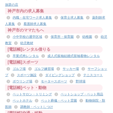
放題の店
神戸市内の求人募集
内職・在宅ワーク求人募集
保育士求人募集
薬剤師求
人募集
看護師求人募集
神戸市のママたちへ
小中学校の通学区域
保育所・保育園
幼稚園
幼児
教室
幼児教材
[電話帳]レンタル借りる
卒業式袴レンタル
成人式振袖結婚式留袖着物レンタル
[電話帳]スポーツ
ゴルフ場
ゴルフ練習場
サッカー場
サーフショッ
プ
スポーツ施設
ダイビングショップ
テニスコート
ボウリング場
モータースポーツ
野球場
[電話帳]ペット・動物
ペットサロン・トリミング
ペットショップ・ペット用品
ペットホテル
ペット葬儀・ペット霊園
動物病院・獣
医師
調教師・ペットしつけ
[電話帳]交通・移動