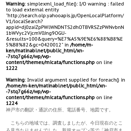
Warning
: simplexml_load_file(): I/O warning : failed
to load external entity
"http://search.olp.yahooapis.jp/OpenLocalPlatform/
V1/localSearch?
appid=dj0zaiZpPWlWNDNTS2dhOTBVRSZzPWNvbnN
1bWVyc2VjcmV0Jng9OGU-
&results=100&query=%E7%A5%9E%E6%88%B8%E
5%B8%82&gc=0420012" in
/home/m-
ken/matinabi.net/public_html/xn-
-7stq7g66z/wp/wp-
content/themes/micata/functions.php
on line
1222
Warning
: Invalid argument supplied for foreach() in
/home/m-ken/matinabi.net/public_html/xn-
-7stq7g66z/wp/wp-
content/themes/micata/functions.php
on line
1224
神戸市の翻訳・通訳の住所、電話番号、地図です。
こちらの地域では、調査しましたが、今日現在のとこ
ろ見当たりませんでした。新規オープン等で「神戸市ま