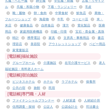
も服・ベビー服
紳士服
学生服・制服
古着・リサイク
ル
呉服・和装小物
下着・ランジェリー
毛皮
靴・履物
卵・食肉
中華食材
鮮魚店
果物・
フルーツショップ
海産物
牛乳
コーヒー豆
米・
米店
健康食品
自然食品
漢方
電化製品
医療
用品
家庭用医療機器
印鑑・印章
宝石・貴金属・真珠
時計
携帯電話
家具
文房具・事務用品
書店
理容店
美容院
アウトレットショップ
ベビー用品
家電量販店
[電話帳]福祉施設
グループホーム
介護施設
在宅介護サービス
老人
福祉施設・有料老人ホーム
[電話帳]宿泊施設
ビジネスホテル
ホテル
ラブホテル
保養所
公共の宿
旅館
民宿
[電話帳]専門職・人材
ファイナンシャルプランナー
人材派遣
人材紹介所
信用調査・探偵
公証人
公認会計士
司法書士