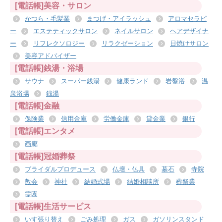
[電話帳]美容・サロン
かつら・毛髪業
まつげ・アイラッシュ
アロマセラピ
ー
エステティックサロン
ネイルサロン
ヘアデザイナ
ー
リフレクソロジー
リラクゼーション
日焼けサロン
美容アドバイザー
[電話帳]銭湯・浴場
サウナ
スーパー銭湯
健康ランド
岩盤浴
温
泉浴場
銭湯
[電話帳]金融
保険業
信用金庫
労働金庫
貸金業
銀行
[電話帳]エンタメ
画廊
[電話帳]冠婚葬祭
ブライダルプロデュース
仏壇・仏具
墓石
寺院
教会
神社
結婚式場
結婚相談所
葬祭業
霊園
[電話帳]生活サービス
いす張り替え
ごみ処理
ガス
ガソリンスタンド