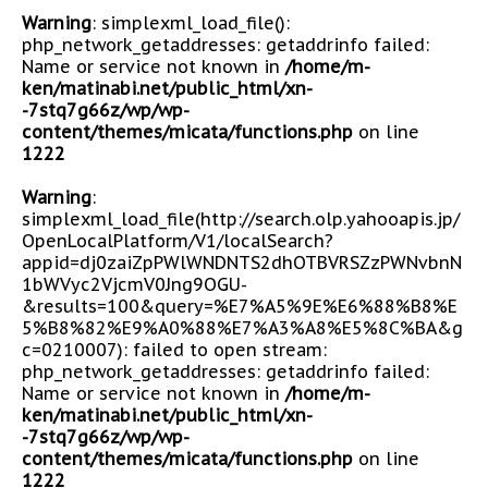
Warning
: simplexml_load_file():
php_network_getaddresses: getaddrinfo failed:
Name or service not known in
/home/m-
ken/matinabi.net/public_html/xn-
-7stq7g66z/wp/wp-
content/themes/micata/functions.php
on line
1222
Warning
:
simplexml_load_file(http://search.olp.yahooapis.jp/
OpenLocalPlatform/V1/localSearch?
appid=dj0zaiZpPWlWNDNTS2dhOTBVRSZzPWNvbnN
1bWVyc2VjcmV0Jng9OGU-
&results=100&query=%E7%A5%9E%E6%88%B8%E
5%B8%82%E9%A0%88%E7%A3%A8%E5%8C%BA&g
c=0210007): failed to open stream:
php_network_getaddresses: getaddrinfo failed:
Name or service not known in
/home/m-
ken/matinabi.net/public_html/xn-
-7stq7g66z/wp/wp-
content/themes/micata/functions.php
on line
1222