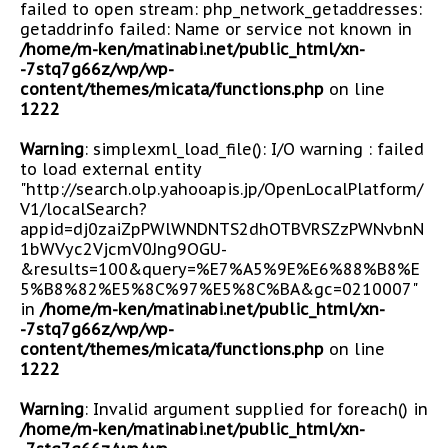
failed to open stream: php_network_getaddresses:
getaddrinfo failed: Name or service not known in
/home/m-ken/matinabi.net/public_html/xn-
-7stq7g66z/wp/wp-
content/themes/micata/functions.php
on line
1222
Warning
: simplexml_load_file(): I/O warning : failed
to load external entity
"http://search.olp.yahooapis.jp/OpenLocalPlatform/
V1/localSearch?
appid=dj0zaiZpPWlWNDNTS2dhOTBVRSZzPWNvbnN
1bWVyc2VjcmV0Jng9OGU-
&results=100&query=%E7%A5%9E%E6%88%B8%E
5%B8%82%E5%8C%97%E5%8C%BA&gc=0210007"
in
/home/m-ken/matinabi.net/public_html/xn-
-7stq7g66z/wp/wp-
content/themes/micata/functions.php
on line
1222
Warning
: Invalid argument supplied for foreach() in
/home/m-ken/matinabi.net/public_html/xn-