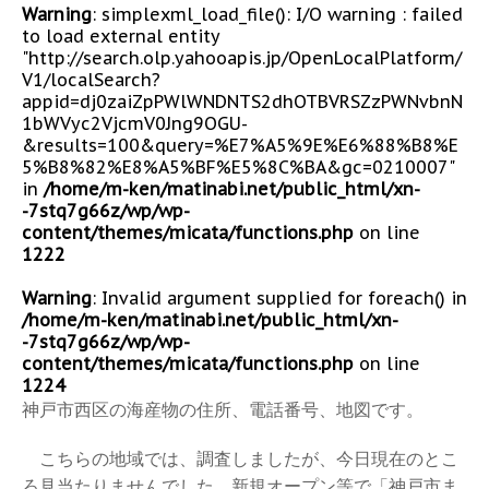
Warning
: simplexml_load_file(): I/O warning : failed
to load external entity
"http://search.olp.yahooapis.jp/OpenLocalPlatform/
V1/localSearch?
appid=dj0zaiZpPWlWNDNTS2dhOTBVRSZzPWNvbnN
1bWVyc2VjcmV0Jng9OGU-
&results=100&query=%E7%A5%9E%E6%88%B8%E
5%B8%82%E8%A5%BF%E5%8C%BA&gc=0210007"
in
/home/m-ken/matinabi.net/public_html/xn-
-7stq7g66z/wp/wp-
content/themes/micata/functions.php
on line
1222
Warning
: Invalid argument supplied for foreach() in
/home/m-ken/matinabi.net/public_html/xn-
-7stq7g66z/wp/wp-
content/themes/micata/functions.php
on line
1224
神戸市西区の海産物の住所、電話番号、地図です。
こちらの地域では、調査しましたが、今日現在のとこ
ろ見当たりませんでした。新規オープン等で「神戸市ま