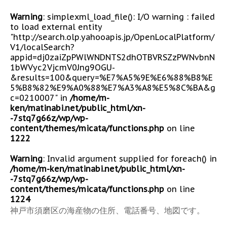
Warning
: simplexml_load_file(): I/O warning : failed
to load external entity
"http://search.olp.yahooapis.jp/OpenLocalPlatform/
V1/localSearch?
appid=dj0zaiZpPWlWNDNTS2dhOTBVRSZzPWNvbnN
1bWVyc2VjcmV0Jng9OGU-
&results=100&query=%E7%A5%9E%E6%88%B8%E
5%B8%82%E9%A0%88%E7%A3%A8%E5%8C%BA&g
c=0210007" in
/home/m-
ken/matinabi.net/public_html/xn-
-7stq7g66z/wp/wp-
content/themes/micata/functions.php
on line
1222
Warning
: Invalid argument supplied for foreach() in
/home/m-ken/matinabi.net/public_html/xn-
-7stq7g66z/wp/wp-
content/themes/micata/functions.php
on line
1224
神戸市須磨区の海産物の住所、電話番号、地図です。