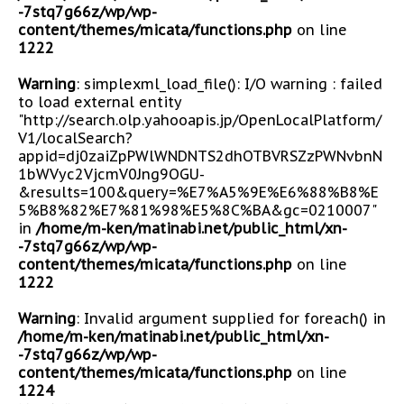
-7stq7g66z/wp/wp-
content/themes/micata/functions.php
on line
1222
Warning
: simplexml_load_file(): I/O warning : failed
to load external entity
"http://search.olp.yahooapis.jp/OpenLocalPlatform/
V1/localSearch?
appid=dj0zaiZpPWlWNDNTS2dhOTBVRSZzPWNvbnN
1bWVyc2VjcmV0Jng9OGU-
&results=100&query=%E7%A5%9E%E6%88%B8%E
5%B8%82%E7%81%98%E5%8C%BA&gc=0210007"
in
/home/m-ken/matinabi.net/public_html/xn-
-7stq7g66z/wp/wp-
content/themes/micata/functions.php
on line
1222
Warning
: Invalid argument supplied for foreach() in
/home/m-ken/matinabi.net/public_html/xn-
-7stq7g66z/wp/wp-
content/themes/micata/functions.php
on line
1224