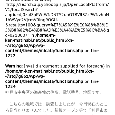
"http://search.olp.yahooapis.jp/OpenLocalPlatform/
V1/localSearch?
appid=dj0zaiZpPWlWNDNTS2dhOTBVRSZzPWNvbnN
1bWVyc2VjcmV0Jng9OGU-
&results=100&query=%E7%A5%9E%E6%88%B8%E
5%B8%82%E4%B8%AD%E5%A4%AE%E5%8C%BA&g
c=0210007" in
/home/m-
ken/matinabi.net/public_html/xn-
-7stq7g66z/wp/wp-
content/themes/micata/functions.php
on line
1222
Warning
: Invalid argument supplied for foreach() in
/home/m-ken/matinabi.net/public_html/xn-
-7stq7g66z/wp/wp-
content/themes/micata/functions.php
on line
1224
神戸市中央区の海産物の住所、電話番号、地図です。
こちらの地域では、調査しましたが、今日現在のとこ
ろ見当たりませんでした。新規オープン等で「神戸市ま