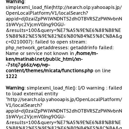
Warning
:
simplexml_load_file(http://search.olp.yahooapis.jp/
OpenLocalPlatform/V1/localSearch?
appid=dj0zaiZpPWlWNDNTS2dhOTBVRSZzPWNvbnN
1bWVyc2VjcmV0Jng9OGU-
&results=100&query=%E7%A5%9E%E6%88%B8%E
5%B8%82%E5%9E%82%E6%B0%B4%E5%8C%BA&g
c=0210007): failed to open stream:
php_network_getaddresses: getaddrinfo failed:
Name or service not known in
/home/m-
ken/matinabi.net/public_html/xn-
-7stq7g66z/wp/wp-
content/themes/micata/functions.php
on line
1222
Warning
: simplexml_load_file(): I/O warning : failed
to load external entity
"http://search.olp.yahooapis.jp/OpenLocalPlatform/
V1/localSearch?
appid=dj0zaiZpPWlWNDNTS2dhOTBVRSZzPWNvbnN
1bWVyc2VjcmV0Jng9OGU-
&results=100&query=%E7%A5%9E%E6%88%B8%E
5%B8%82%E5%9E%82%E6%B0%B4%E5%8C%BA&g