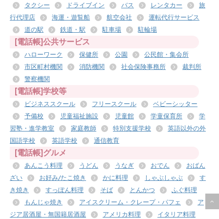
タクシー
ドライブイン
バス
レンタカー
旅
行代理店
海運・遊覧船
航空会社
運転代行サービス
道の駅
鉄道・駅
駐車場
駐輪場
[電話帳]公共サービス
ハローワーク
保健所
公園
公民館・集会所
市区町村機関
消防機関
社会保険事務所
裁判所
警察機関
[電話帳]学校等
ビジネススクール
フリースクール
ベビーシッター
予備校
児童福祉施設
児童館
学童保育所
学
習塾・進学教室
家庭教師
特別支援学校
英語以外の外
国語学校
英語学校
通信教育
[電話帳]グルメ
あんこう料理
うどん
うなぎ
おでん
おばん
ざい
お好み/たこ焼き
かに料理
しゃぶしゃぶ
す
き焼き
すっぽん料理
そば
とんかつ
ふぐ料理
もんじゃ焼き
アイスクリーム・クレープ・パフェ
ア
ジア居酒屋・無国籍居酒屋
アメリカ料理
イタリア料理