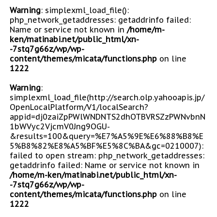
Warning
: simplexml_load_file():
php_network_getaddresses: getaddrinfo failed:
Name or service not known in
/home/m-
ken/matinabi.net/public_html/xn-
-7stq7g66z/wp/wp-
content/themes/micata/functions.php
on line
1222
Warning
:
simplexml_load_file(http://search.olp.yahooapis.jp/
OpenLocalPlatform/V1/localSearch?
appid=dj0zaiZpPWlWNDNTS2dhOTBVRSZzPWNvbnN
1bWVyc2VjcmV0Jng9OGU-
&results=100&query=%E7%A5%9E%E6%88%B8%E
5%B8%82%E8%A5%BF%E5%8C%BA&gc=0210007):
failed to open stream: php_network_getaddresses:
getaddrinfo failed: Name or service not known in
/home/m-ken/matinabi.net/public_html/xn-
-7stq7g66z/wp/wp-
content/themes/micata/functions.php
on line
1222