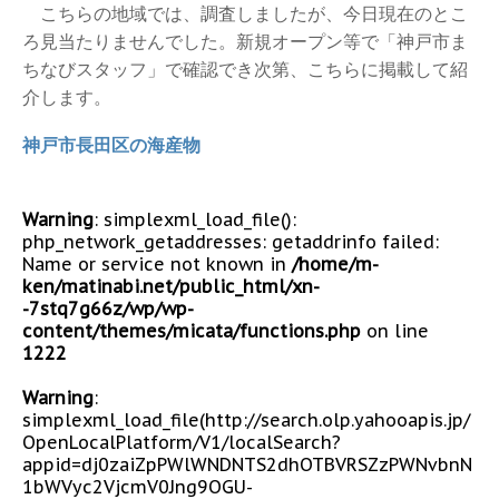
こちらの地域では、調査しましたが、今日現在のとこ
ろ見当たりませんでした。新規オープン等で「神戸市ま
ちなびスタッフ」で確認でき次第、こちらに掲載して紹
介します。
神戸市長田区の海産物
Warning
: simplexml_load_file():
php_network_getaddresses: getaddrinfo failed:
Name or service not known in
/home/m-
ken/matinabi.net/public_html/xn-
-7stq7g66z/wp/wp-
content/themes/micata/functions.php
on line
1222
Warning
:
simplexml_load_file(http://search.olp.yahooapis.jp/
OpenLocalPlatform/V1/localSearch?
appid=dj0zaiZpPWlWNDNTS2dhOTBVRSZzPWNvbnN
1bWVyc2VjcmV0Jng9OGU-