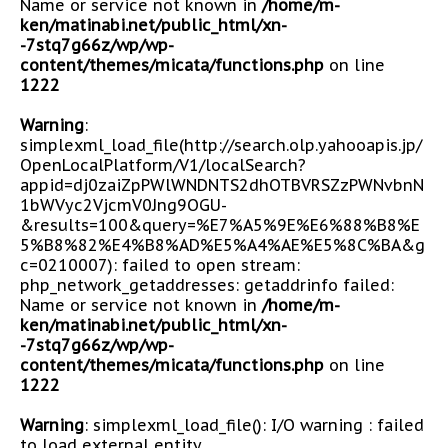
Name or service not known in
/home/m-
ken/matinabi.net/public_html/xn-
-7stq7g66z/wp/wp-
content/themes/micata/functions.php
on line
1222
Warning
:
simplexml_load_file(http://search.olp.yahooapis.jp/
OpenLocalPlatform/V1/localSearch?
appid=dj0zaiZpPWlWNDNTS2dhOTBVRSZzPWNvbnN
1bWVyc2VjcmV0Jng9OGU-
&results=100&query=%E7%A5%9E%E6%88%B8%E
5%B8%82%E4%B8%AD%E5%A4%AE%E5%8C%BA&g
c=0210007): failed to open stream:
php_network_getaddresses: getaddrinfo failed:
Name or service not known in
/home/m-
ken/matinabi.net/public_html/xn-
-7stq7g66z/wp/wp-
content/themes/micata/functions.php
on line
1222
Warning
: simplexml_load_file(): I/O warning : failed
to load external entity