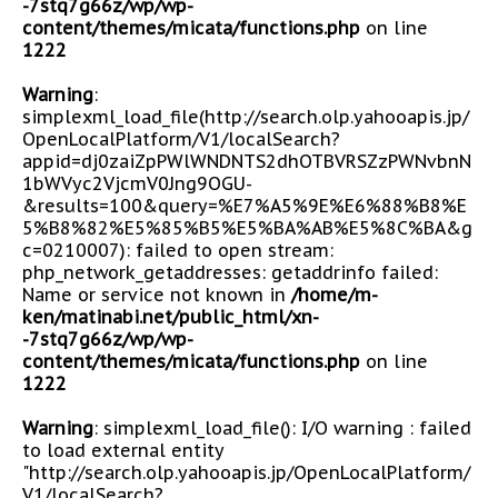
-7stq7g66z/wp/wp-
content/themes/micata/functions.php
on line
1222
Warning
:
simplexml_load_file(http://search.olp.yahooapis.jp/
OpenLocalPlatform/V1/localSearch?
appid=dj0zaiZpPWlWNDNTS2dhOTBVRSZzPWNvbnN
1bWVyc2VjcmV0Jng9OGU-
&results=100&query=%E7%A5%9E%E6%88%B8%E
5%B8%82%E5%85%B5%E5%BA%AB%E5%8C%BA&g
c=0210007): failed to open stream:
php_network_getaddresses: getaddrinfo failed:
Name or service not known in
/home/m-
ken/matinabi.net/public_html/xn-
-7stq7g66z/wp/wp-
content/themes/micata/functions.php
on line
1222
Warning
: simplexml_load_file(): I/O warning : failed
to load external entity
"http://search.olp.yahooapis.jp/OpenLocalPlatform/
V1/localSearch?