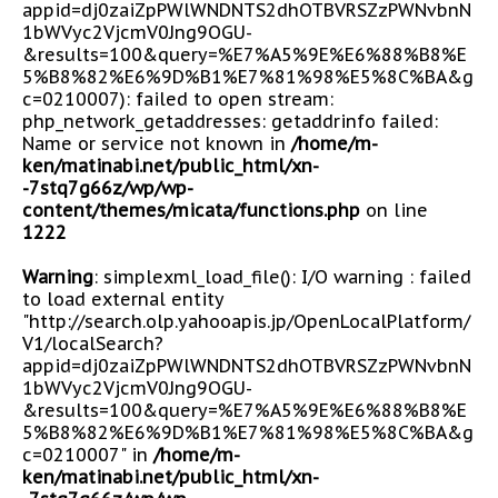
appid=dj0zaiZpPWlWNDNTS2dhOTBVRSZzPWNvbnN
1bWVyc2VjcmV0Jng9OGU-
&results=100&query=%E7%A5%9E%E6%88%B8%E
5%B8%82%E6%9D%B1%E7%81%98%E5%8C%BA&g
c=0210007): failed to open stream:
php_network_getaddresses: getaddrinfo failed:
Name or service not known in
/home/m-
ken/matinabi.net/public_html/xn-
-7stq7g66z/wp/wp-
content/themes/micata/functions.php
on line
1222
Warning
: simplexml_load_file(): I/O warning : failed
to load external entity
"http://search.olp.yahooapis.jp/OpenLocalPlatform/
V1/localSearch?
appid=dj0zaiZpPWlWNDNTS2dhOTBVRSZzPWNvbnN
1bWVyc2VjcmV0Jng9OGU-
&results=100&query=%E7%A5%9E%E6%88%B8%E
5%B8%82%E6%9D%B1%E7%81%98%E5%8C%BA&g
c=0210007" in
/home/m-
ken/matinabi.net/public_html/xn-