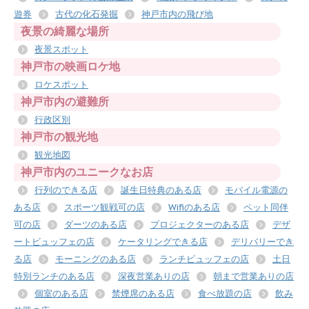
遊券
古代の化石発掘
神戸市内の飛び地
夜景の綺麗な場所
夜景スポット
神戸市の映画ロケ地
ロケスポット
神戸市内の避難所
行政区別
神戸市の観光地
観光地図
神戸市内のユニークなお店
行列のできる店
誕生日特典のある店
モバイル電源の
ある店
スポーツ観戦可の店
Wifiのある店
ペット同伴
可の店
ダーツのある店
プロジェクターのある店
デザ
ートビュッフェの店
ケータリングできる店
デリバリーでき
る店
モーニングのある店
ランチビュッフェの店
土日
特別ランチのある店
深夜営業ありの店
朝まで営業ありの店
個室のある店
禁煙席のある店
食べ放題の店
飲み