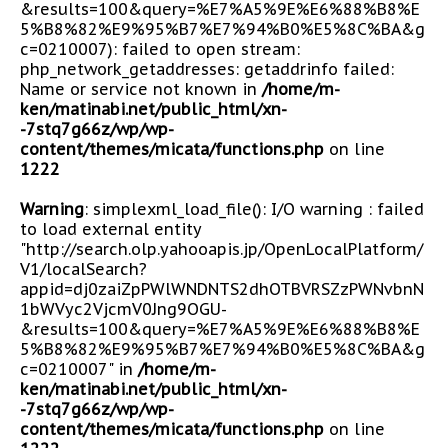
&results=100&query=%E7%A5%9E%E6%88%B8%E
5%B8%82%E9%95%B7%E7%94%B0%E5%8C%BA&g
c=0210007): failed to open stream:
php_network_getaddresses: getaddrinfo failed:
Name or service not known in
/home/m-
ken/matinabi.net/public_html/xn-
-7stq7g66z/wp/wp-
content/themes/micata/functions.php
on line
1222
Warning
: simplexml_load_file(): I/O warning : failed
to load external entity
"http://search.olp.yahooapis.jp/OpenLocalPlatform/
V1/localSearch?
appid=dj0zaiZpPWlWNDNTS2dhOTBVRSZzPWNvbnN
1bWVyc2VjcmV0Jng9OGU-
&results=100&query=%E7%A5%9E%E6%88%B8%E
5%B8%82%E9%95%B7%E7%94%B0%E5%8C%BA&g
c=0210007" in
/home/m-
ken/matinabi.net/public_html/xn-
-7stq7g66z/wp/wp-
content/themes/micata/functions.php
on line