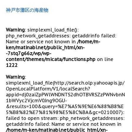
神戸市灘区の海産物
Warning
: simplexml_load_file():
php_network_getaddresses: getaddrinfo failed:
Name or service not known in
/home/m-
ken/matinabi.net/public_html/xn-
-7stq7g66z/wp/wp-
content/themes/micata/functions.php
on line
1222
Warning
:
simplexml_load_file(http://search.olp.yahooapis.jp/
OpenLocalPlatform/V1/localSearch?
appid=dj0zaiZpPWlWNDNTS2dhOTBVRSZzPWNvbnN
1bWVyc2VjcmV0Jng9OGU-
&results=100&query=%E7%A5%9E%E6%88%B8%E
5%B8%82%E7%81%98%E5%8C%BA&gc=0210007):
failed to open stream: php_network_getaddresses:
getaddrinfo failed: Name or service not known in
/home/m-ken/matinabi.net/public_html/xn-