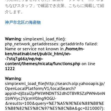
ちなびスタッフ」で確認でき次第、こちらに掲載して紹
介します。
神戸市北区の海産物
Warning
: simplexml_load_file():
php_network_getaddresses: getaddrinfo failed:
Name or service not known in
/home/m-
ken/matinabi.net/public_html/xn-
-7stq7g66z/wp/wp-
content/themes/micata/functions.php
on line
1222
Warning
:
simplexml_load_file(http://search.olp.yahooapis.jp/
OpenLocalPlatform/V1/localSearch?
appid=dj0zaiZpPWlWNDNTS2dhOTBVRSZzPWNvbnN
1bWVyc2VjcmV0Jng9OGU-
&results=100&query=%E7%A5%9E%E6%88%B8%E
5%B8%82%E5%8C%97%E5%8C%BA&gc=0210007):