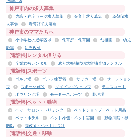
放題の店
神戸市内の求人募集
内職・在宅ワーク求人募集
保育士求人募集
薬剤師求
人募集
看護師求人募集
神戸市のママたちへ
小中学校の通学区域
保育所・保育園
幼稚園
幼児
教室
幼児教材
[電話帳]レンタル借りる
卒業式袴レンタル
成人式振袖結婚式留袖着物レンタル
[電話帳]スポーツ
ゴルフ場
ゴルフ練習場
サッカー場
サーフショッ
プ
スポーツ施設
ダイビングショップ
テニスコート
ボウリング場
モータースポーツ
野球場
[電話帳]ペット・動物
ペットサロン・トリミング
ペットショップ・ペット用品
ペットホテル
ペット葬儀・ペット霊園
動物病院・獣
医師
調教師・ペットしつけ
[電話帳]交通・移動