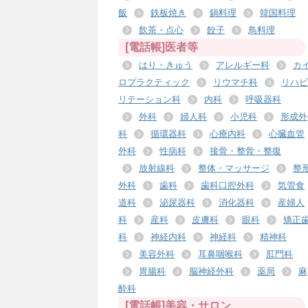
飯
鉄板焼き
鍋料理
韓国料理
飲茶・点心
餃子
鳥料理
[電話帳]医者等
はり・きゅう
アレルギー科
カ
ロプラクティック
リウマチ科
リハビ
リテーション科
内科
呼吸器科
外科
婦人科
小児科
形成外
科
循環器科
心療内科
心臓血管
外科
性病科
接骨・整骨・整復
放射線科
整体・マッサージ
整
外科
歯科
歯科口腔外科
気管食
道科
泌尿器科
消化器科
産婦人
科
産科
皮膚科
眼科
矯正
科
神経内科
神経科
精神科
美容外科
耳鼻咽喉科
肛門科
胃腸科
脳神経外科
薬局
麻
酔科
[電話帳]美容・サロン