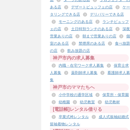
ある店
デザートビュッフェの店
ケー
タリングできる店
デリバリーできる店
モーニングのある店
ランチビュッフ
ェの店
土日特別ランチのある店
深夜
営業ありの店
朝まで営業ありの店
個
室のある店
禁煙席のある店
食べ放題
の店
飲み放題の店
神戸市内の求人募集
内職・在宅ワーク求人募集
保育士求
人募集
薬剤師求人募集
看護師求人募
集
神戸市のママたちへ
小中学校の通学区域
保育所・保育園
幼稚園
幼児教室
幼児教材
[電話帳]レンタル借りる
卒業式袴レンタル
成人式振袖結婚式
留袖着物レンタル