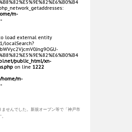
5%B8%82%E5%9E%82%E6%B0%B4
php_network_getaddresses:
home/m-
-
 to load external entity
V1/localSearch?
bWVyc2VjcmV0Jng9OGU-
5%B8%82%E5%9E%82%E6%B0%B4
i.net/public_html/xn-
s.php
on line
1222
/home/m-
-
りませんでした。新規オープン等で「神戸市
す。