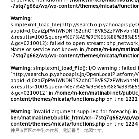
-7stq7g66z/wp/wp-content/themes/micata/function
Warning
:
simplexml_load_file(http://search.olp.yahooapis.jp
appid=dj0zaiZpPWlWNDNTS2dhOTBVRSZzPWNvbnN1
&results=100&query=%E7%A5%9E%E6%88%B8%E
&gc=0210012): failed to open stream: php_network_
Name or service not known in
/home/m-ken/matinab
-7stq7g66z/wp/wp-content/themes/micata/function
Warning
: simplexml_load_file(): I/O warning : failed
"http://search.olp.yahooapis.jp/OpenLocalPlatform/
appid=dj0zaiZpPWlWNDNTS2dhOTBVRSZzPWNvbnN1
&results=100&query=%E7%A5%9E%E6%88%B8%E
&gc=0210012" in
/home/m-ken/matinabi.net/public
content/themes/micata/functions.php
on line
1222
Warning
: Invalid argument supplied for foreach() in
ken/matinabi.net/public_html/xn--7stq7g66z/wp/wp
content/themes/micata/functions.php
on line
1224
神戸市西区の牛乳の住所、電話番号、地図です。