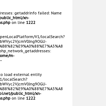
dresses: getaddrinfo failed: Name
public_html/xn-
s.php
on line
1222
/OpenLocalPlatform/V1/localSearch?
bWVyc2VjcmV0Jng9OGU-
E5%B8%82%E9%A0%88%E7%A3%A8
php_network_getaddresses:
home/m-
-
 to load external entity
V1/localSearch?
bWVyc2VjcmV0Jng9OGU-
E5%B8%82%E9%A0%88%E7%A3%A8
i.net/public_html/xn-
s.php
on line
1222