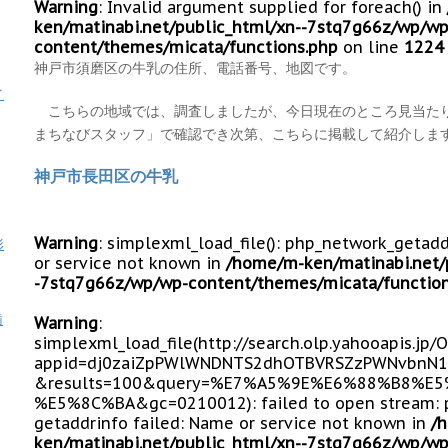
Warning
: Invalid argument supplied for foreach() in
ken/matinabi.net/public_html/xn--7stq7g66z/wp/wp
content/themes/micata/functions.php
on line
1224
神戸市須磨区の牛乳の住所、電話番号、地図です。
イ
こちらの地域では、調査しましたが、今日現在のところ見当た
まちなびスタッフ」で確認でき次第、こちらに掲載して紹介しま
神戸市長田区の牛乳
Warning
: simplexml_load_file(): php_network_getad
形
or service not known in
/home/m-ken/matinabi.net/
-7stq7g66z/wp/wp-content/themes/micata/function
歯
Warning
:
simplexml_load_file(http://search.olp.yahooapis.jp
appid=dj0zaiZpPWlWNDNTS2dhOTBVRSZzPWNvbnN1
&results=100&query=%E7%A5%9E%E6%88%B8%
%E5%8C%BA&gc=0210012): failed to open stream: 
getaddrinfo failed: Name or service not known in
/
ken/matinabi.net/public_html/xn--7stq7g66z/wp/wp