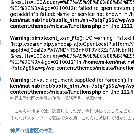
&results=100&query=%E7%A5%9E%E6%88%B8%E
%E5%8C%BA&gc=0210012): failed to open stream: 
getaddrinfo failed: Name or service not known in
/
ガ
ken/matinabi.net/public_html/xn--7stq7g66z/wp/wp
content/themes/micata/functions.php
on line
1222
Warning
: simplexml_load_file(): I/O warning : failed
専
"http://search.olp.yahooapis.jp/OpenLocalPlatform/
appid=dj0zaiZpPWlWNDNTS2dhOTBVRSZzPWNvbnN1
&results=100&query=%E7%A5%9E%E6%88%B8%E
%E5%8C%BA&gc=0210012" in
/home/m-ken/matinab
-7stq7g66z/wp/wp-content/themes/micata/function
料
Warning
: Invalid argument supplied for foreach() in
ken/matinabi.net/public_html/xn--7stq7g66z/wp/wp
content/themes/micata/functions.php
on line
1224
神戸市垂水区の牛乳の住所、電話番号、地図です。
こちらの地域では、調査しましたが、今日現在のところ見当た
まちなびスタッフ」で確認でき次第、こちらに掲載して紹介しま
ナ
神戸市須磨区の牛乳