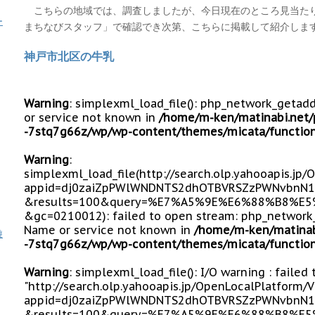
こちらの地域では、調査しましたが、今日現在のところ見当た
ー
まちなびスタッフ」で確認でき次第、こちらに掲載して紹介しま
神戸市北区の牛乳
Warning
: simplexml_load_file(): php_network_getad
or service not known in
/home/m-ken/matinabi.net/
-7stq7g66z/wp/wp-content/themes/micata/function
Warning
:
simplexml_load_file(http://search.olp.yahooapis.jp
appid=dj0zaiZpPWlWNDNTS2dhOTBVRSZzPWNvbnN1
&results=100&query=%E7%A5%9E%E6%88%B8%
&gc=0210012): failed to open stream: php_network_
Name or service not known in
/home/m-ken/matinab
遊
-7stq7g66z/wp/wp-content/themes/micata/function
Warning
: simplexml_load_file(): I/O warning : failed
"http://search.olp.yahooapis.jp/OpenLocalPlatform/
appid=dj0zaiZpPWlWNDNTS2dhOTBVRSZzPWNvbnN1
&results=100&query=%E7%A5%9E%E6%88%B8%