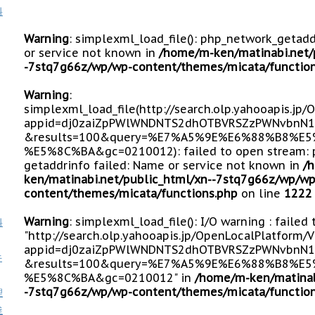
料
Warning
: simplexml_load_file(): php_network_getad
or service not known in
/home/m-ken/matinabi.net/
-7stq7g66z/wp/wp-content/themes/micata/function
Warning
:
simplexml_load_file(http://search.olp.yahooapis.jp
appid=dj0zaiZpPWlWNDNTS2dhOTBVRSZzPWNvbnN1
&results=100&query=%E7%A5%9E%E6%88%B8%
%E5%8C%BA&gc=0210012): failed to open stream: 
getaddrinfo failed: Name or service not known in
/
ken/matinabi.net/public_html/xn--7stq7g66z/wp/wp
content/themes/micata/functions.php
on line
1222
Warning
: simplexml_load_file(): I/O warning : failed
料
"http://search.olp.yahooapis.jp/OpenLocalPlatform/
appid=dj0zaiZpPWlWNDNTS2dhOTBVRSZzPWNvbnN1
牛
&results=100&query=%E7%A5%9E%E6%88%B8%
%E5%8C%BA&gc=0210012" in
/home/m-ken/matinab
-7stq7g66z/wp/wp-content/themes/micata/function
理
釜