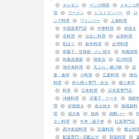
ホルモン
マンガ喫茶
メキシコ
理
ラーメン
レストランバー
ロ
シア料理
ワインバー
上海料理
中国茶専門店
中華料理
串焼き
京料理
仕出し料理
会席料理
割ぽう
創作料理
台湾料理
和菓子・甘味処・たい焼き
和風喫茶
和風居酒屋
喫茶店
四川料理
地中海料理
天ぷら・揚げ物
定
食・食堂
小料理
広東料理
懐石
料理
持ち帰り専門・弁当
握り寿司
料亭
日本料理
日本茶専門店
沖縄料理
洋菓子・ケーキ
海鮮
理
炉端焼き
炭火焼き
無国籍料
理
焼き鳥
焼肉
焼酎バー
タン料理
牛丼・親子丼
紅茶専門店
西洋各国料理
豆腐料理
郷土料
配達専門・宅配ピザ
野菜料理