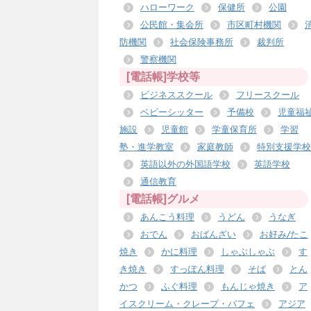
ハローワーク
保健所
公園
公民館・集会所
市区町村機関
防機関
社会保険事務所
裁判所
警察機関
[電話帳]学校等
ビジネススクール
フリースクール
ベビーシッター
予備校
児童福
施設
児童館
学童保育所
学習
塾・進学教室
家庭教師
特別支援学校
英語以外の外国語学校
英語学校
通信教育
[電話帳]グルメ
あんこう料理
うどん
うなぎ
おでん
おばんざい
お好み/たこ
焼き
かに料理
しゃぶしゃぶ
す
き焼き
すっぽん料理
そば
とん
かつ
ふぐ料理
もんじゃ焼き
ア
イスクリーム・クレープ・パフェ
アジア