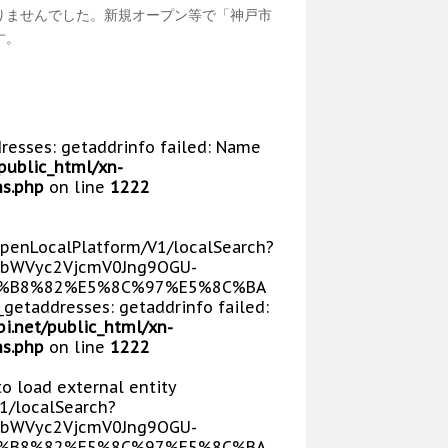
りませんでした。新規オープン等で「神戸市
す。
dresses: getaddrinfo failed: Name
public_html/xn-
s.php
on line
1222
/OpenLocalPlatform/V1/localSearch?
bWVyc2VjcmV0Jng9OGU-
E5%B8%82%E5%8C%97%E5%8C%BA
getaddresses: getaddrinfo failed:
i.net/public_html/xn-
s.php
on line
1222
 to load external entity
V1/localSearch?
bWVyc2VjcmV0Jng9OGU-
E5%B8%82%E5%8C%97%E5%8C%BA