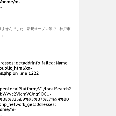
/home/m-
-
りませんでした。新規オープン等で「神戸市
す。
dresses: getaddrinfo failed: Name
public_html/xn-
s.php
on line
1222
/OpenLocalPlatform/V1/localSearch?
bWVyc2VjcmV0Jng9OGU-
E5%B8%82%E9%95%B7%E7%94%B0
php_network_getaddresses:
home/m-
-