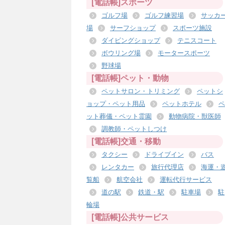
[電話帳]スポーツ
ゴルフ場
ゴルフ練習場
サッカ
場
サーフショップ
スポーツ施設
ダイビングショップ
テニスコート
ボウリング場
モータースポーツ
野球場
[電話帳]ペット・動物
ペットサロン・トリミング
ペットシ
ョップ・ペット用品
ペットホテル
ペ
ット葬儀・ペット霊園
動物病院・獣医師
調教師・ペットしつけ
[電話帳]交通・移動
タクシー
ドライブイン
バス
レンタカー
旅行代理店
海運・
覧船
航空会社
運転代行サービス
道の駅
鉄道・駅
駐車場
駐
輪場
[電話帳]公共サービス