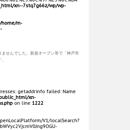
_html/xn--7stq7g66z/wp/wp-
/home/m-
-
りませんでした。新規オープン等で「神戸市
す。
dresses: getaddrinfo failed: Name
public_html/xn-
s.php
on line
1222
/OpenLocalPlatform/V1/localSearch?
bWVyc2VjcmV0Jng9OGU-