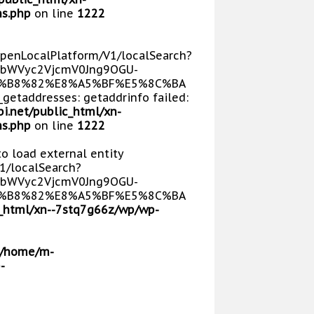
s.php
on line
1222
/OpenLocalPlatform/V1/localSearch?
bWVyc2VjcmV0Jng9OGU-
5%B8%82%E8%A5%BF%E5%8C%BA
getaddresses: getaddrinfo failed:
i.net/public_html/xn-
s.php
on line
1222
 to load external entity
V1/localSearch?
bWVyc2VjcmV0Jng9OGU-
5%B8%82%E8%A5%BF%E5%8C%BA
_html/xn--7stq7g66z/wp/wp-
/home/m-
-