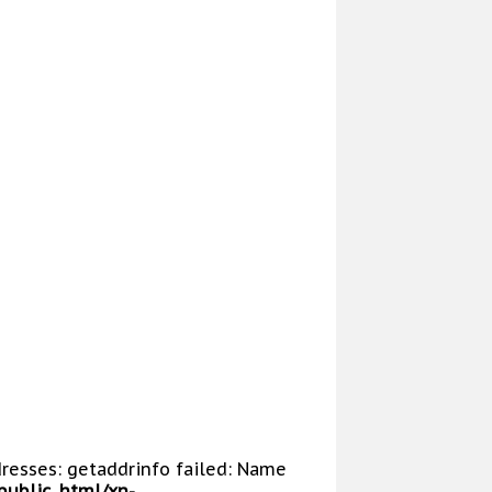
dresses: getaddrinfo failed: Name
public_html/xn-