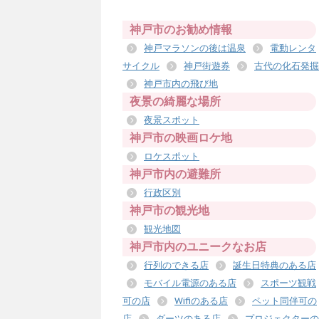
神戸市のお勧め情報
神戸マラソンの後は温泉
電動レンタ
サイクル
神戸街遊券
古代の化石発掘
神戸市内の飛び地
夜景の綺麗な場所
夜景スポット
神戸市の映画ロケ地
ロケスポット
神戸市内の避難所
行政区別
神戸市の観光地
観光地図
神戸市内のユニークなお店
行列のできる店
誕生日特典のある店
モバイル電源のある店
スポーツ観戦
可の店
Wifiのある店
ペット同伴可の
店
ダーツのある店
プロジェクターの