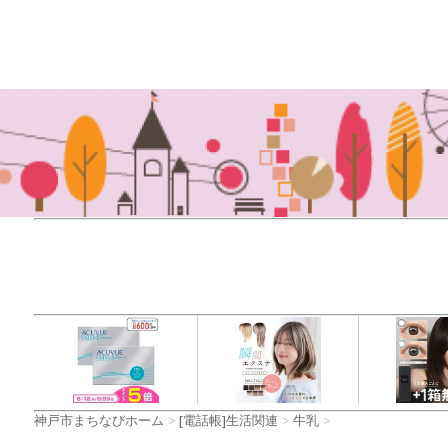
神戸市まちなびホーム
>
[電話帳]生活関連
>
牛乳
>