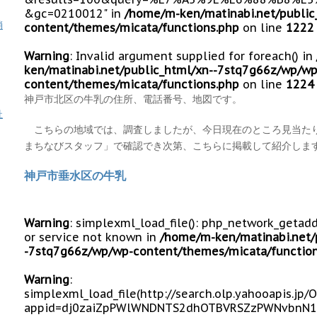
&gc=0210012" in
/home/m-ken/matinabi.net/public
消
content/themes/micata/functions.php
on line
1222
Warning
: Invalid argument supplied for foreach() in
ken/matinabi.net/public_html/xn--7stq7g66z/wp/wp
content/themes/micata/functions.php
on line
1224
神戸市北区の牛乳の住所、電話番号、地図です。
祉
こちらの地域では、調査しましたが、今日現在のところ見当た
まちなびスタッフ」で確認でき次第、こちらに掲載して紹介しま
神戸市垂水区の牛乳
Warning
: simplexml_load_file(): php_network_getad
or service not known in
/home/m-ken/matinabi.net/
-7stq7g66z/wp/wp-content/themes/micata/function
Warning
:
simplexml_load_file(http://search.olp.yahooapis.jp
appid=dj0zaiZpPWlWNDNTS2dhOTBVRSZzPWNvbnN1