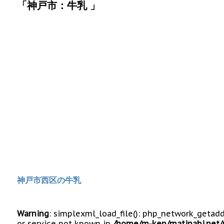
「神戸市：牛乳 」
神戸市西区の牛乳
Warning
: simplexml_load_file(): php_network_getad
or service not known in
/home/m-ken/matinabi.net/